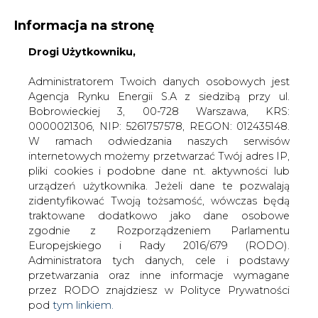
Informacja na stronę
Drogi Użytkowniku,
KONTAKT:
REDAKCJA@CIRE.PL
WYDAWCA PORTALU:
Administratorem Twoich danych osobowych jest
Agencja Rynku Energii S.A z siedzibą przy ul.
A
A
A
WIELKOŚĆ TEKSTU
WYSOKI KONTRAST
Bobrowieckiej 3, 00-728 Warszawa, KRS:
0000021306, NIP: 5261757578, REGON: 012435148.
ZALOGUJ SIĘ
W ramach odwiedzania naszych serwisów
internetowych możemy przetwarzać Twój adres IP,
pliki cookies i podobne dane nt. aktywności lub
urządzeń użytkownika. Jeżeli dane te pozwalają
zidentyfikować Twoją tożsamość, wówczas będą
traktowane dodatkowo jako dane osobowe
zgodnie z Rozporządzeniem Parlamentu
Europejskiego i Rady 2016/679 (RODO).
Administratora tych danych, cele i podstawy
przetwarzania oraz inne informacje wymagane
przez RODO znajdziesz w Polityce Prywatności
pod
tym linkiem.
WŁĄCZ CIRE.TV