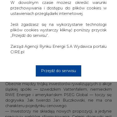
W dowolnym czasie możesz określić warunki
Stop nie dla wszystkich
przechowywania i dostępu do plików cookies w
Ewentualne przyjęcie przez rząd argumentów
ustawieniach przeglądarki internetowej.
wicepremiera nie musi oznaczać wstrzymania sprzedaży
wszystkich 33 spółek dystrybucyjnych. Niektóre procesy,
Jeśli zgadzasz się na wykorzystanie technologii
zwłaszcza prywatyzacja Górnośląskiego Zakładu
plików cookies wystarczy kliknąć poniższy przycisk
Elektroenergetycznego, są już na tyle zaawansowane, że
„Przejdź do serwisu”.
trudno byłoby wyobrazić sobie ich zahamowanie.
Według Jana Buczkowskiego, wiceministra skarbu
Zarząd Agencji Rynku Energii S.A Wydawca portalu
odpowiedzialnego za branżę energetyczną, wstrzymanie
CIRE.pl
sprzedaży GZE jest mało prawdopodobne. Minister
Buczkowski (który prawdopodobnie z końcem września
odejdzie z MSP) podkreśla jednak, że decyzja w sprawie
Przejdź do serwisu
terminu jej zakończenia pozostaje w gestii nowego szefa
resortu Andrzeja Chronowskiego.
Obecnie między trójką inwestorów rywalizujących o akcje
śląskiej spółki — szwedzkim Vattenfallem, niemieckim
RWE Energie i amerykańskim PSEG Global — toczy się
dogrywka. Jak twierdzi Jan Buczkowski, nie ma ona
charakteru pojedynku cenowego.
— Inwestorzy nie składają nowych propozycji, a jedynie
precyzują niektóre sformułowania. Celem dogrywki jest