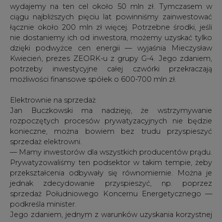
wydajemy na ten cel około 50 mln zł. Tymczasem w
ciągu najbliższych pięciu lat powinniśmy zainwestować
łącznie około 200 mln zł więcej. Potrzebne środki, jeśli
nie dostaniemy ich od inwestora, możemy uzyskać tylko
dzięki podwyżce cen energii — wyjaśnia Mieczysław
Kwiecień, prezes ZEORK-u z grupy G-4. Jego zdaniem,
potrzeby inwestycyjne całej czwórki przekraczają
możliwości finansowe spółek o 600-700 mln zł.
Elektrownie na sprzedaż
Jan Buczkowski ma nadzieję, że wstrzymywanie
rozpoczętych procesów prywatyzacyjnych nie będzie
konieczne, można bowiem bez trudu przyspieszyć
sprzedaż elektrowni.
— Mamy inwestorów dla wszystkich producentów prądu.
Prywatyzowaliśmy ten podsektor w takim tempie, żeby
przekształcenia odbywały się równomiernie. Można je
jednak zdecydowanie przyspieszyć, np. poprzez
sprzedaż Południowego Koncernu Energetycznego —
podkreśla minister.
Jego zdaniem, jednym z warunków uzyskania korzystnej