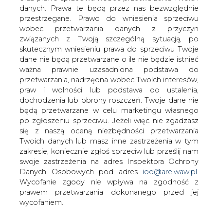
danych. Prawa te będą przez nas bezwzględnie
Zahamowanie prywatyzacji spółek
przestrzegane. Prawo do wniesienia sprzeciwu
dystrybucyjnych może przysporzyć im
wobec przetwarzania danych z przyczyn
poważnych kłopotów finansowych.
związanych z Twoją szczególną sytuacją, po
Według przedstawicieli MSP, zamiast ją
skutecznym wniesieniu prawa do sprzeciwu Twoje
opóźniać, lepiej byłoby przyspieszyć
dane nie będą przetwarzane o ile nie będzie istnieć
sprzedaż elektrowni. Jednak żeby za
ważna prawnie uzasadniona podstawa do
akcje firm wytwórczych uzyskać
przetwarzania, nadrzędna wobec Twoich interesów,
korzystne ceny, trzeba najpierw
praw i wolności lub podstawa do ustalenia,
rozwiązać problem kontraktów
dochodzenia lub obrony roszczeń. Twoje dane nie
długoterminowych.
będą przetwarzane w celu marketingu własnego
po zgłoszeniu sprzeciwu. Jeżeli więc nie zgadzasz
Janusz Steinhoff, wicepremier i minister gospodarki,
się z naszą oceną niezbędności przetwarzania
zapowiedział, że wkrótce poprosi rząd o zmianę
Twoich danych lub masz inne zastrzeżenia w tym
harmonogramu prywatyzacji branży energetycznej. Jego
zakresie, koniecznie zgłoś sprzeciw lub prześlij nam
zdaniem, sprzedaż akcji przedsiębiorstw wytwórczych
swoje zastrzeżenia na adres Inspektora Ochrony
powinna poprzedzać prywatyzację spółek
Danych Osobowych pod adres
iod@are.waw.pl
.
dystrybucyjnych. Szef resortu gospodarki uważa, że
Wycofanie zgody nie wpływa na zgodność z
sprzedaż elektrowni postępuje zbyt wolno, a liberalizacja
prawem przetwarzania dokonanego przed jej
rynku energii i prywatyzacja dystrybutorów może ten
wycofaniem.
proces dodatkowo opóźnić lub nawet uniemożliwić.