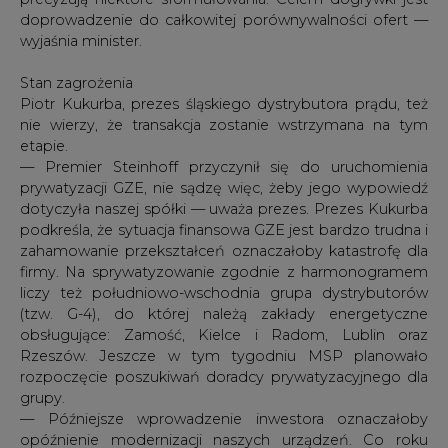
doprowadzenie do całkowitej porównywalności ofert —
wyjaśnia minister.
Stan zagrożenia
Piotr Kukurba, prezes śląskiego dystrybutora prądu, też
nie wierzy, że transakcja zostanie wstrzymana na tym
etapie.
— Premier Steinhoff przyczynił się do uruchomienia
prywatyzacji GZE, nie sądzę więc, żeby jego wypowiedź
dotyczyła naszej spółki — uważa prezes. Prezes Kukurba
podkreśla, że sytuacja finansowa GZE jest bardzo trudna i
zahamowanie przekształceń oznaczałoby katastrofę dla
firmy. Na sprywatyzowanie zgodnie z harmonogramem
liczy też południowo-wschodnia grupa dystrybutorów
(tzw. G-4), do której należą zakłady energetyczne
obsługujące: Zamość, Kielce i Radom, Lublin oraz
Rzeszów. Jeszcze w tym tygodniu MSP planowało
rozpoczęcie poszukiwań doradcy prywatyzacyjnego dla
grupy.
— Późniejsze wprowadzenie inwestora oznaczałoby
opóźnienie modernizacji naszych urządzeń. Co roku