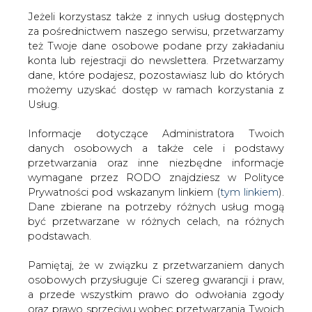
Jeżeli korzystasz także z innych usług dostępnych
za pośrednictwem naszego serwisu, przetwarzamy
też Twoje dane osobowe podane przy zakładaniu
konta lub rejestracji do newslettera. Przetwarzamy
Strona główna
/
SERWIS INFORMACYJNY CIRE
dane, które podajesz, pozostawiasz lub do których
24
/
Dystrybutorzy prądu potrzebują inwestycji
możemy uzyskać dostęp w ramach korzystania z
Usług.
2000-09-12 00:00
drukuj
Informacje dotyczące Administratora Twoich
skomentuj
danych osobowych a także cele i podstawy
udostępnij
:
przetwarzania oraz inne niezbędne informacje
wymagane przez RODO znajdziesz w Polityce
Prywatności pod wskazanym linkiem (
tym linkiem
).
Dane zbierane na potrzeby różnych usług mogą
Dystrybutorzy prądu potrzebują
być przetwarzane w różnych celach, na różnych
inwestycji
podstawach.
Pamiętaj, że w związku z przetwarzaniem danych
osobowych przysługuje Ci szereg gwarancji i praw,
a przede wszystkim prawo do odwołania zgody
oraz prawo sprzeciwu wobec przetwarzania Twoich