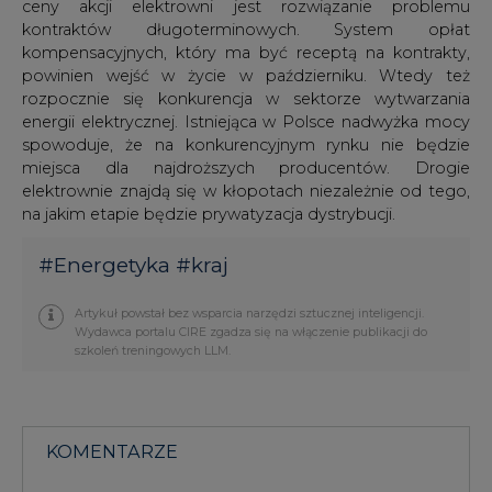
ceny akcji elektrowni jest rozwiązanie problemu
kontraktów długoterminowych. System opłat
kompensacyjnych, który ma być receptą na kontrakty,
powinien wejść w życie w październiku. Wtedy też
rozpocznie się konkurencja w sektorze wytwarzania
energii elektrycznej. Istniejąca w Polsce nadwyżka mocy
spowoduje, że na konkurencyjnym rynku nie będzie
miejsca dla najdroższych producentów. Drogie
elektrownie znajdą się w kłopotach niezależnie od tego,
na jakim etapie będzie prywatyzacja dystrybucji.
#
Energetyka
#
kraj
Artykuł powstał bez wsparcia narzędzi sztucznej inteligencji.
Wydawca portalu CIRE zgadza się na włączenie publikacji do
szkoleń treningowych LLM.
KOMENTARZE