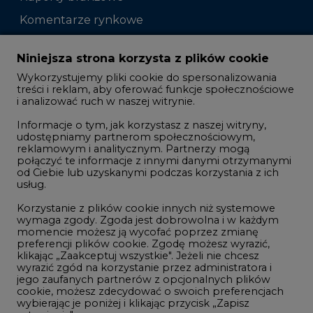
Komentarze rynkowe
Zmiany kadrowe na rynku
Niniejsza strona korzysta z plików cookie
Wykorzystujemy pliki cookie do spersonalizowania
Studio CIRE
treści i reklam, aby oferować funkcje społecznościowe
i analizować ruch w naszej witrynie.
Rozmowy o energetyce
Informacje o tym, jak korzystasz z naszej witryny,
Gospodarka
udostępniamy partnerom społecznościowym,
reklamowym i analitycznym. Partnerzy mogą
Geopolityka
połączyć te informacje z innymi danymi otrzymanymi
LTE450
od Ciebie lub uzyskanymi podczas korzystania z ich
usług.
Korzystanie z plików cookie innych niż systemowe
Innowacje i AI
wymaga zgody. Zgoda jest dobrowolna i w każdym
momencie możesz ją wycofać poprzez zmianę
Telekomunikacja i IT
preferencji plików cookie. Zgodę możesz wyrazić,
klikając „Zaakceptuj wszystkie". Jeżeli nie chcesz
Handel emisjami CO2
wyrazić zgód na korzystanie przez administratora i
Wodór
jego zaufanych partnerów z opcjonalnych plików
cookie, możesz zdecydować o swoich preferencjach
Górnictwo
wybierając je poniżej i klikając przycisk „Zapisz