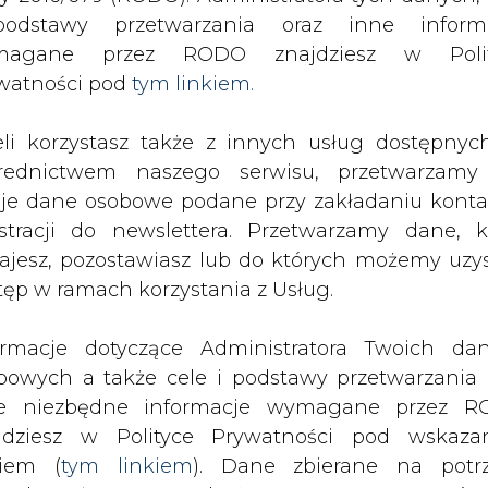
odstawy przetwarzania oraz inne inform
magane przez RODO znajdziesz w Polit
SPODARKA
ZMIANY KADROWE NA RYNKU
CIEP
watności pod
tym linkiem.
eli korzystasz także z innych usług dostępnyc
hce utrzymać tempo
rednictwem naszego serwisu, przetwarzamy
drukuj
skomentuj
udostępnij
:
je dane osobowe podane przy zakładaniu konta
estracji do newslettera. Przetwarzamy dane, k
ajesz, pozostawiasz lub do których możemy uzy
tęp w ramach korzystania z Usług.
o
ormacje dotyczące Administratora Twoich da
bowych a także cele i podstawy przetwarzania 
e niezbędne informacje wymagane przez 
jdziesz w Polityce Prywatności pod wskaz
kiem (
tym linkiem
). Dane zbierane na potr
y nacisk przede wszystkim na