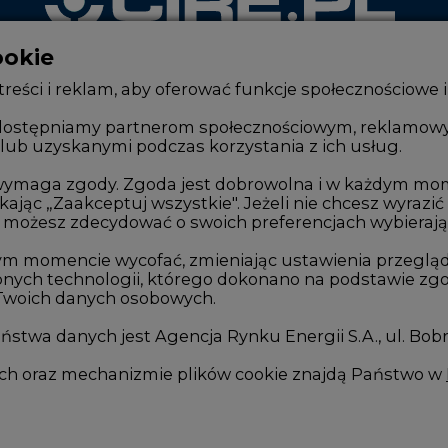
ookie
WYDAWCA PORTALU
reści i reklam, aby oferować funkcje społecznościowe i
, udostępniamy partnerom społecznościowym, reklamow
lub uzyskanymi podczas korzystania z ich usług.
Zmiany kadrowe na rynku
Innowacje 
Studio CIRE
Telekomuni
e wymaga zgody. Zgoda jest dobrowolna i w każdym mo
kając „Zaakceptuj wszystkie". Jeżeli nie chcesz wyrazić
Rozmowy o energetyce
Handel em
możesz zdecydować o swoich preferencjach wybierając je
Gospodarka
Wodór
ym momencie wycofać, zmieniając ustawienia przegląd
nych technologii, którego dokonano na podstawie zgod
Geopolityka
Górnictwo
 Twoich danych osobowych.
LTE450
Zmiany kl
stwa danych jest Agencja Rynku Energii S.A., ul. Bob
we
ych oraz mechanizmie plików cookie znajdą Państwo w