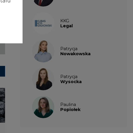
talu
KKG
Legal
Patrycja
Nowakowska
Patrycja
Wysocka
Paulina
Popiołek