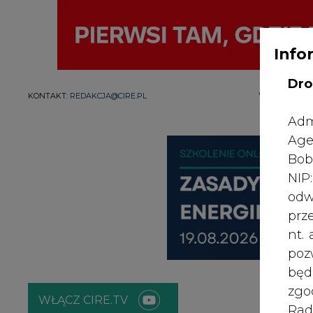
Info
Dro
WYDAWCA PO
KONTAKT:
REDAKCJA@CIRE.PL
Adm
Age
Bob
NI
odw
prz
nt.
poz
bę
zgo
WŁĄCZ CIRE.TV
Rad