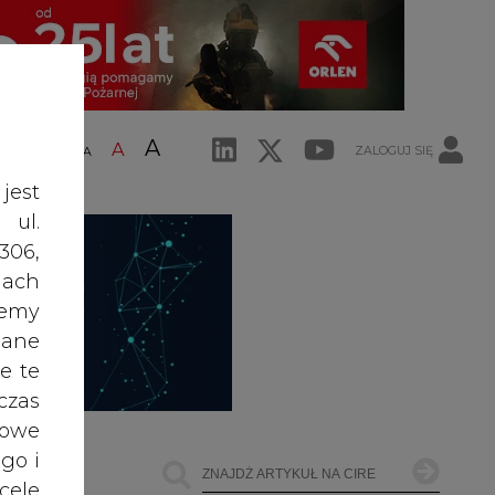
A
A
ZALOGUJ SIĘ
ŚĆ TEKSTU
A
jest
 ul.
306,
ach
żemy
dane
e te
czas
owe
go i
cele