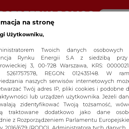
rmacja na stronę
gi Użytkowniku,
RTALU:
WIELKO
WYSOKI KONTRAST
inistratorem Twoich danych osobowych 
ncja Rynku Energii S.A z siedzibą przy
rowieckiej 3, 00-728 Warszawa, KRS: 0000021
P: 5261757578, REGON: 012435148. W ram
iedzania naszych serwisów internetowych mo
etwarzać Twój adres IP, pliki cookies i podobne 
 aktywności lub urządzeń użytkownika. Jeżeli dan
walają zidentyfikować Twoją tożsamość, wów
dą traktowane dodatkowo jako dane osob
dnie z Rozporządzeniem Parlamentu Europejskie
y 2016/679 (RODO). Administratora tych danych, 