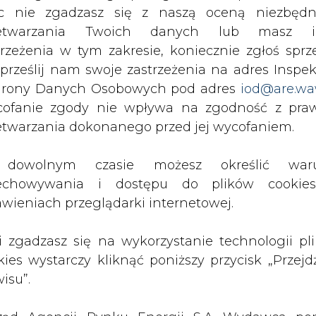
c nie zgadzasz się z naszą oceną niezbędn
zetwarzania Twoich danych lub masz i
PODPIS
trzeżenia w tym zakresie, koniecznie zgłoś sprz
 prześlij nam swoje zastrzeżenia na adres Inspek
rony Danych Osobowych pod adres
iod@are.wa
ofanie zgody nie wpływa na zgodność z pr
Przesłanie komentarza oznacza akceptację zasad korzystania
z portalu cire.pl
etwarzania dokonanego przed jej wycofaniem.
wyślij
dowolnym czasie możesz określić waru
echowywania i dostępu do plików cooki
awieniach przeglądarki internetowej.
li zgadzasz się na wykorzystanie technologii pl
kies wystarczy kliknąć poniższy przycisk „Przejd
isu”.