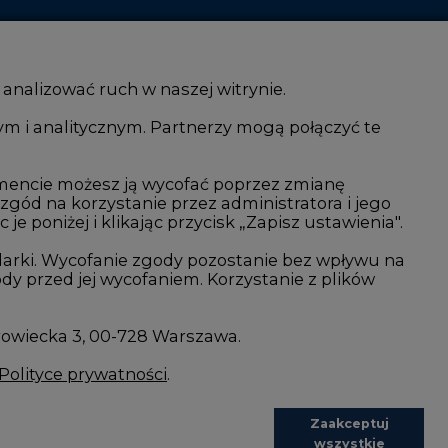
 analizować ruch w naszej witrynie.
ym i analitycznym. Partnerzy mogą połączyć te
i AI
Atom
kacja i IT
Fotowoltaika
mencie możesz ją wycofać poprzez zmianę
 zgód na korzystanie przez administratora i jego
isjami CO2
Offshore wind
 poniżej i klikając przycisk „Zapisz ustawienia".
Magazyny energii
arki. Wycofanie zgody pozostanie bez wpływu na
y przed jej wycofaniem. Korzystanie z plików
Zielone samorządy
imatyczne
Zielona gospodarka
rowiecka 3, 00-728 Warszawa.
Polityce prywatności
.
Zaakceptuj
wszystkie