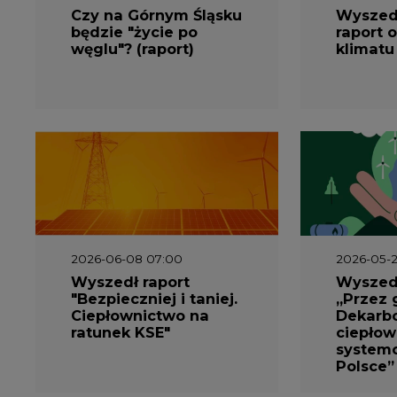
Czy na Górnym Śląsku
Wyszed
będzie "życie po
raport o
węglu"? (raport)
klimatu
2026-06-08 07:00
2026-05-2
Wyszedł raport
Wyszedł
"Bezpieczniej i taniej.
„Przez 
Ciepłownictwo na
Dekarbo
ratunek KSE"
ciepłow
system
Polsce”