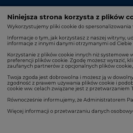
Niniejsza strona korzysta z plików c
Wykorzystujemy pliki cookie do spersonalizowania t
Informacje o tym, jak korzystasz z naszej witryny
informacje z innymi danymi otrzymanymi od Ciebie 
CIRE - kim jesteśmy
Rok 2025 na CIRE
Reklamuj się na CIRE
Rok 2024 na CIRE
Korzystanie z plików cookie innych niż systemow
preferencji plików cookie. Zgodę możesz wyrazić, kli
Patronat medialny CIRE
Rok 2023 na CIRE
zaufanych partnerów z opcjonalnych plików cookie, 
ARE - wydawca portalu CIRE
Rok 2022 na CIRE
Twoja zgoda jest dobrowolna i możesz ją w dowoln
zgodność z prawem używania plików cookie i podob
Zasady korzystania z portalu
RODO
cookie ww. celach związane jest z przetwarzaniem
Kontakt
Raporty branżowe
Równocześnie informujemy, że Administratorem Pań
Komentarze rynko
Więcej informacji o przetwarzaniu danych osobow