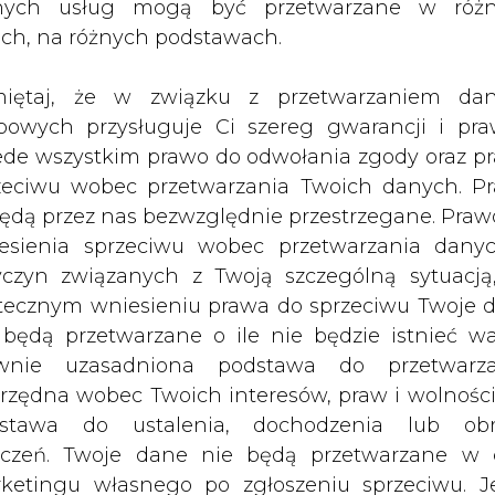
nych usług mogą być przetwarzane w róż
niowych i energetycznych.
ach, na różnych podstawach.
sowych programów przekształceń własnościowy
iętaj, że w związku z przetwarzaniem da
ć wielu zmian w strategii prywatyzacji hut.
bowych przysługuje Ci szereg gwarancji i pra
 że obecnie resort zamierza się skupić na prywaty
ede wszystkim prawo do odwołania zgody oraz p
a, że nie zamierza administracyjnie łączyć stalo
zeciwu wobec przetwarzania Twoich danych. P
 tylko poprzez prywatyzację. Minister podkreśla t
będą przez nas bezwzględnie przestrzegane. Praw
awansowanych procesów w prywatyzowanych hutac
esienia sprzeciwu wobec przetwarzania dany
ieli i Corusa do Huty Katowice.
yczyn związanych z Twoją szczególną sytuacją
rdziej że mogłoby to podważyć wiarygodność Pols
tecznym wniesieniu prawa do sprzeciwu Twoje 
 będą przetwarzane o ile nie będzie istnieć w
wnie uzasadniona podstawa do przetwarza
Artykuł powstał bez wsparcia narzędzi sztucznej
inteligencji. Wydawca portalu CIRE zgadza się na włącz
rzędna wobec Twoich interesów, praw i wolności
publikacji do szkoleń treningowych LLM.
stawa do ustalenia, dochodzenia lub ob
zczeń. Twoje dane nie będą przetwarzane w 
ketingu własnego po zgłoszeniu sprzeciwu. Je