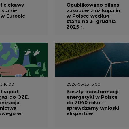
ł ciekawy
Opublikowano bilans
 stanie
zasobów złóż kopalin
 w Europie
w Polsce według
stanu na 31 grudnia
2025 r.
3 16:00
2026-05-23 15:00
 raport
Koszty transformacji
gaz do OZE.
energetyki w Polsce
nizacja
do 2040 roku –
nictwa
sprawdzamy wnioski
owego w
ekspertów