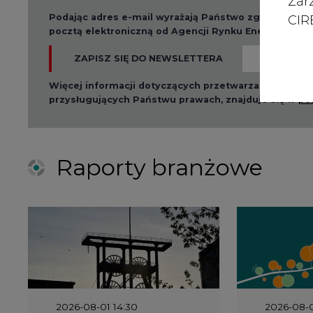
Zar
Podając adres e-mail wyrażają Państwo zgodę na ot
CIRE
pocztą elektroniczną od Agencji Rynku Energii S.A z
ZAPISZ SIĘ DO NEWSLETTERA
Więcej informacji dotyczących przetwarzania przez
przysługujących Państwu prawach, znajduje się w
po
Raporty branżowe
2026-08-01 14:30
2026-08-0