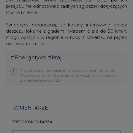
przejściu nie odnotowało żadnych zgłoszeń dotyczących
strat w mieście.
Synoptycy prognozują, że kolejny intensywne opady
deszczu, lokalnie z gradem i wiatrem o sile do 80 km/h,
mogą wystąpić w regionie w nocy z czwartku na piątek
oraz w piątek rano.
#
Energetyka
#
kraj
Artykuł powstał bez wsparcia narzędzi sztucznej inteligencji.
Wydawca portalu CIRE zgadza się na włączenie publikacji do
szkoleń treningowych LLM.
KOMENTARZE
TREŚĆ KOMENTARZA