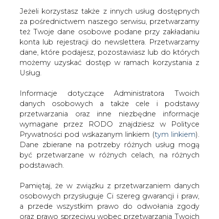
Jeżeli korzystasz także z innych usług dostępnych
za pośrednictwem naszego serwisu, przetwarzamy
też Twoje dane osobowe podane przy zakładaniu
konta lub rejestracji do newslettera. Przetwarzamy
Strona główna
/
SERWIS INFORMACYJNY CIRE
dane, które podajesz, pozostawiasz lub do których
24
/
Podlaskie. Po burzach jeszcze ponad 4 tys.
możemy uzyskać dostęp w ramach korzystania z
odbiorców bez energii
Usług.
2017-08-10 00:00
Informacje dotyczące Administratora Twoich
drukuj
danych osobowych a także cele i podstawy
skomentuj
przetwarzania oraz inne niezbędne informacje
udostępnij
:
wymagane przez RODO znajdziesz w Polityce
Prywatności pod wskazanym linkiem (
tym linkiem
).
Dane zbierane na potrzeby różnych usług mogą
być przetwarzane w różnych celach, na różnych
Podlaskie. Po burzach jeszcze
podstawach.
ponad 4 tys. odbiorców bez energii
Pamiętaj, że w związku z przetwarzaniem danych
osobowych przysługuje Ci szereg gwarancji i praw,
a przede wszystkim prawo do odwołania zgody
oraz prawo sprzeciwu wobec przetwarzania Twoich