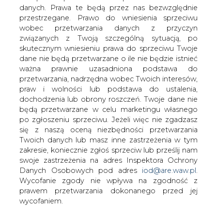
danych. Prawa te będą przez nas bezwzględnie
przestrzegane. Prawo do wniesienia sprzeciwu
Jeszcze ponad 4 tys. odbiorców w
wobec przetwarzania danych z przyczyn
województwie podlaskim nie miało w
związanych z Twoją szczególną sytuacją, po
czwartek po południu energii
skutecznym wniesieniu prawa do sprzeciwu Twoje
elektrycznej, wskutek awarii
dane nie będą przetwarzane o ile nie będzie istnieć
związanych z burzami w regionie -
ważna prawnie uzasadniona podstawa do
poinformowali energetycy.
przetwarzania, nadrzędna wobec Twoich interesów,
Meteorolodzy zapowiadają kolejne
praw i wolności lub podstawa do ustalenia,
dochodzenia lub obrony roszczeń. Twoje dane nie
opady w regionie w nocy z czwartku na
będą przetwarzane w celu marketingu własnego
piątek.
po zgłoszeniu sprzeciwu. Jeżeli więc nie zgadzasz
Najbardziej intensywny deszcz, połączony lokalnie z
się z naszą oceną niezbędności przetwarzania
gradem i silnym wiatrem, padał przed południem.
Twoich danych lub masz inne zastrzeżenia w tym
Wówczas, wskutek awarii energetycznych, bez energii
zakresie, koniecznie zgłoś sprzeciw lub prześlij nam
było ponad 20 tys. odbiorców.
swoje zastrzeżenia na adres Inspektora Ochrony
Danych Osobowych pod adres
iod@are.waw.pl
.
Po południu sytuacja poprawiła się, przestało padać i
Wycofanie zgody nie wpływa na zgodność z
wiać. "Tendencja jest spadkowa i obecnie na prąd czeka
prawem przetwarzania dokonanego przed jej
ponad 4 tys. gospodarstw" - powiedziała PAP Urszula
wycofaniem.
Kosicka z PGE Dystrybucja w Białymstoku.