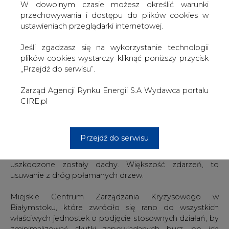
W dowolnym czasie możesz określić warunki
Wyłączenia dotyczą głównie powiatów: sokólskiego,
przechowywania i dostępu do plików cookies w
białostockiego, bielskiego, wysokomazowieckiego i
ustawieniach przeglądarki internetowej.
zambrowskiego. Główną przyczyną uszkodzeń - jak
informowali już wcześniej energetycy - były połamane
Jeśli zgadzasz się na wykorzystanie technologii
słupy energetyczne oraz drzewa powalone na linie
plików cookies wystarczy kliknąć poniższy przycisk
energetyczne.
„Przejdź do serwisu”.
Energetycy pracują w terenie. Kosicka powiedziała, że
Zarząd Agencji Rynku Energii S.A Wydawca portalu
większość awarii powinna być usunięta do późnych
CIRE.pl
godzin wieczornych w czwartek, ale - jak dodała - do
części odbiorców prąd może wrócić dopiero w piątek.
Od godz. 9. w czwartek straż pożarna odnotowała 85
Przejdź do serwisu
zdarzeń związanych z burzami; nikt nie ucierpiał. Strażacy
pomagali m.in. zabezpieczać siedem budynków, gdzie
uszkodzone zostały dachy. Większość zdarzeń, to
usuwanie z dróg połamanych drzew.
Miejskie Centrum Zarządzania Kryzysowego w
Białymstoku, które zwróciło się rano do wszystkich
właściwych jednostek o podjęcie stosownych działań, by
zminimalizować skutki zapowiadanych burz, po ich