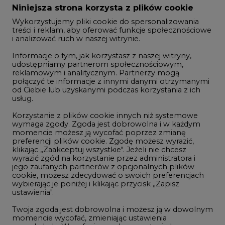
Zmiany kadrowe na rynku
Niniejsza strona korzysta z plików cookie
Wykorzystujemy pliki cookie do spersonalizowania
Studio CIRE
treści i reklam, aby oferować funkcje społecznościowe
i analizować ruch w naszej witrynie.
Rozmowy o energetyce
Informacje o tym, jak korzystasz z naszej witryny,
Gospodarka
udostępniamy partnerom społecznościowym,
reklamowym i analitycznym. Partnerzy mogą
Geopolityka
połączyć te informacje z innymi danymi otrzymanymi
LTE450
od Ciebie lub uzyskanymi podczas korzystania z ich
usług.
Korzystanie z plików cookie innych niż systemowe
Innowacje i AI
wymaga zgody. Zgoda jest dobrowolna i w każdym
momencie możesz ją wycofać poprzez zmianę
Telekomunikacja i IT
preferencji plików cookie. Zgodę możesz wyrazić,
klikając „Zaakceptuj wszystkie". Jeżeli nie chcesz
Handel emisjami CO2
wyrazić zgód na korzystanie przez administratora i
Wodór
jego zaufanych partnerów z opcjonalnych plików
cookie, możesz zdecydować o swoich preferencjach
Górnictwo
wybierając je poniżej i klikając przycisk „Zapisz
ustawienia".
Zmiany klimatyczne
Twoja zgoda jest dobrowolna i możesz ją w dowolnym
momencie wycofać, zmieniając ustawienia