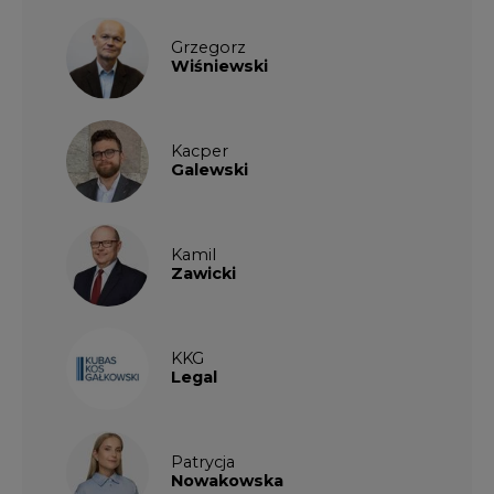
Grzegorz
Wiśniewski
Kacper
Galewski
Kamil
Zawicki
KKG
Legal
Patrycja
Nowakowska