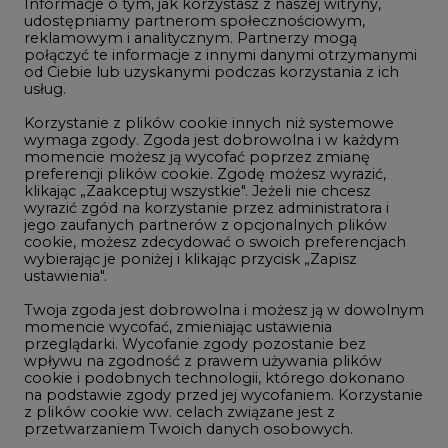
Informacje o tym, jak korzystasz z naszej witryny,
Gospodarka
udostępniamy partnerom społecznościowym,
reklamowym i analitycznym. Partnerzy mogą
Geopolityka
połączyć te informacje z innymi danymi otrzymanymi
LTE450
od Ciebie lub uzyskanymi podczas korzystania z ich
usług.
Korzystanie z plików cookie innych niż systemowe
Innowacje i AI
wymaga zgody. Zgoda jest dobrowolna i w każdym
momencie możesz ją wycofać poprzez zmianę
Telekomunikacja i IT
preferencji plików cookie. Zgodę możesz wyrazić,
klikając „Zaakceptuj wszystkie". Jeżeli nie chcesz
Handel emisjami CO2
wyrazić zgód na korzystanie przez administratora i
Wodór
jego zaufanych partnerów z opcjonalnych plików
cookie, możesz zdecydować o swoich preferencjach
Górnictwo
wybierając je poniżej i klikając przycisk „Zapisz
ustawienia".
Zmiany klimatyczne
Twoja zgoda jest dobrowolna i możesz ją w dowolnym
momencie wycofać, zmieniając ustawienia
przeglądarki. Wycofanie zgody pozostanie bez
Atom
wpływu na zgodność z prawem używania plików
Fotowoltaika
cookie i podobnych technologii, którego dokonano
na podstawie zgody przed jej wycofaniem. Korzystanie
Offshore wind
z plików cookie ww. celach związane jest z
przetwarzaniem Twoich danych osobowych.
Magazyny energii