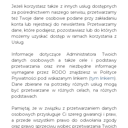
Jeżeli korzystasz także z innych usług dostępnych
za pośrednictwem naszego serwisu, przetwarzamy
też Twoje dane osobowe podane przy zakładaniu
konta lub rejestracji do newslettera. Przetwarzamy
Strona główna
/
SERWIS INFORMACYJNY CIRE
dane, które podajesz, pozostawiasz lub do których
24
/
Zasady Rozliczeń Za Prąd Są Konstytucyjne
możemy uzyskać dostęp w ramach korzystania z
Usług.
2000-09-27 00:00
drukuj
Informacje dotyczące Administratora Twoich
skomentuj
danych osobowych a także cele i podstawy
udostępnij
:
przetwarzania oraz inne niezbędne informacje
wymagane przez RODO znajdziesz w Polityce
Prywatności pod wskazanym linkiem (
tym linkiem
).
Dane zbierane na potrzeby różnych usług mogą
Zasady Rozliczeń Za Prąd Są
być przetwarzane w różnych celach, na różnych
Konstytucyjne
podstawach.
Pamiętaj, że w związku z przetwarzaniem danych
osobowych przysługuje Ci szereg gwarancji i praw,
a przede wszystkim prawo do odwołania zgody
oraz prawo sprzeciwu wobec przetwarzania Twoich