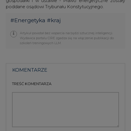
poddane osądowi Trybunału Konstytucyjnego.
#
Energetyka
#
kraj
Artykuł powstał bez wsparcia narzędzi sztucznej inteligencji.
Wydawca portalu CIRE zgadza się na włączenie publikacji do
szkoleń treningowych LLM.
KOMENTARZE
TREŚĆ KOMENTARZA