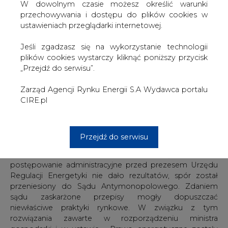
podłączenie do trakcji. Po raz drugi płaci przy
W dowolnym czasie możesz określić warunki
rozliczeniach za usługi przesyłowe. Sąd
przechowywania i dostępu do plików cookies w
Antymonopolowy skierował w tej sprawie pytanie prawne
ustawieniach przeglądarki internetowej.
do Trybunału Konstytucyjnego, by ten rozstrzygnął spór
między spółką Isuzu Motors Polska a Górnośląskim
Jeśli zgadzasz się na wykorzystanie technologii
Zakładem Elektroenergetycznym SA w Gliwicach, który
plików cookies wystarczy kliknąć poniższy przycisk
wykonał podłączenie energii do fabryki spółki. Spółka -
„Przejdź do serwisu”.
odbiorca energii elektrycznej - nie zaakceptowała żądania
zakładu energetycznego o zapłatę za zrealizowaną przez
Zarząd Agencji Rynku Energii S.A Wydawca portalu
ten zakład linię kablową, dostarczającą prąd do fabryki
CIRE.pl
Isuzu. Wynikało to z założenia, że dystrybutor energii
zaliczył tę linię do środków trwałych własnego majątku.
Jego obowiązkiem było przeprowadzenie tej linii,
Przejdź do serwisu
ponieważ przewidziano ją w miejscowym planie
zagospodarowania przestrzennego. W związku z tym, że
postępowanie administracyjne przed prezesem Urzędu
Regulacji Energetyki nie dało rezultatów, spór został
przeniesiony do Sądu Antymonopolowego. Zdaniem
sądu zaskarżone przepisy mogły dopuszczać
niewłaściwe praktyki rynkowe. W związku z tym
rozwiązania zawarte w rozporządzeniu ministra
gospodarki i w ustawie - Prawo energetyczne zostały