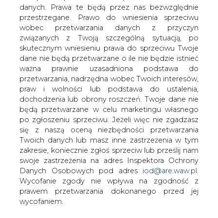
danych. Prawa te będą przez nas bezwzględnie
Szczegółowe zasady kształtowania i
przestrzegane. Prawo do wniesienia sprzeciwu
kalkulacji taryf oraz zasady rozliczeń w
wobec przetwarzania danych z przyczyn
obrocie energią elektryczną, w tym
związanych z Twoją szczególną sytuacją, po
rozliczeń z indywidualnymi odbiorcami
skutecznym wniesieniu prawa do sprzeciwu Twoje
w lokalach, zawarte w rozporządzeniu
dane nie będą przetwarzane o ile nie będzie istnieć
ministra gospodarki z grudnia 1998 r. są
ważna prawnie uzasadniona podstawa do
sprzeczne z przepisami ustawy - Prawo
przetwarzania, nadrzędna wobec Twoich interesów,
energetyczne. Tak stwierdził na
praw i wolności lub podstawa do ustalenia,
wczorajszej rozprawie Trybunał
dochodzenia lub obrony roszczeń. Twoje dane nie
Konstytucyjny. Nie znalazł natomiast
będą przetwarzane w celu marketingu własnego
podstaw, by zakwestionować zgodność
po zgłoszeniu sprzeciwu. Jeżeli więc nie zgadzasz
się z naszą oceną niezbędności przetwarzania
przedstawionych wyżej przepisów z
Twoich danych lub masz inne zastrzeżenia w tym
ustawą zasadniczą.
zakresie, koniecznie zgłoś sprzeciw lub prześlij nam
W rozporządzeniu określono zasady przyłączenia
swoje zastrzeżenia na adres Inspektora Ochrony
odbiorców do sieci elektroenergetycznej, które
Danych Osobowych pod adres
iod@are.waw.pl
.
pozwalają na dwukrotne rozliczanie na rzecz zakładu
Wycofanie zgody nie wpływa na zgodność z
energetycznego kosztów instalowanych przyłączeń
prawem przetwarzania dokonanego przed jej
elektroenergetycznych. Według rozporządzenia
wycofaniem.
odbiorca ma obowiązek zapłacić nie tylko za samo