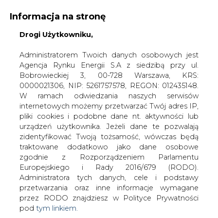
Informacja na stronę
KONTAKT:
REDAKCJA@CIRE.PL
Drogi Użytkowniku,
WYDAWCA PORTALU:
Administratorem Twoich danych osobowych jest
Agencja Rynku Energii S.A z siedzibą przy ul.
A
A
A
WIELKOŚĆ TEKSTU
WYSOKI KONTRAST
Bobrowieckiej 3, 00-728 Warszawa, KRS:
0000021306, NIP: 5261757578, REGON: 012435148.
ZALOGUJ SIĘ
W ramach odwiedzania naszych serwisów
internetowych możemy przetwarzać Twój adres IP,
pliki cookies i podobne dane nt. aktywności lub
urządzeń użytkownika. Jeżeli dane te pozwalają
zidentyfikować Twoją tożsamość, wówczas będą
traktowane dodatkowo jako dane osobowe
zgodnie z Rozporządzeniem Parlamentu
Europejskiego i Rady 2016/679 (RODO).
Administratora tych danych, cele i podstawy
przetwarzania oraz inne informacje wymagane
przez RODO znajdziesz w Polityce Prywatności
pod
tym linkiem.
WŁĄCZ CIRE.TV