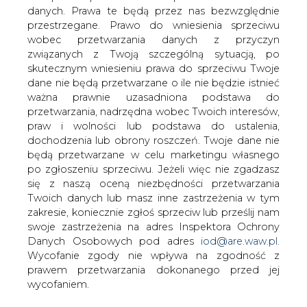
W ubiegłym sezonie grzewczym
danych. Prawa te będą przez nas bezwzględnie
lokatorzy opolskiej spółdzielni
przestrzegane. Prawo do wniesienia sprzeciwu
mieszkaniowej Przyszłość zapłacili
wobec przetwarzania danych z przyczyn
spółdzielni za ciepło średnio jedną
związanych z Twoją szczególną sytuacją, po
trzecią więcej, niż wyniosło jej
skutecznym wniesieniu prawa do sprzeciwu Twoje
dane nie będą przetwarzane o ile nie będzie istnieć
rzeczywiste zużycie. Władze spółdzielni
ważna prawnie uzasadniona podstawa do
nie kryją, że dochody z oprocentowania
przetwarzania, nadrzędna wobec Twoich interesów,
nadwyżek służą do finansowania
praw i wolności lub podstawa do ustalenia,
inwestycji.
dochodzenia lub obrony roszczeń. Twoje dane nie
będą przetwarzane w celu marketingu własnego
SM Przyszłość jest największą spółdzielnią w Opolskiem.
po zgłoszeniu sprzeciwu. Jeżeli więc nie zgadzasz
Jej zasoby wynoszą 11 tysięcy mieszkań w Opolu i
się z naszą oceną niezbędności przetwarzania
Ozimku. Według producenta ciepła, koszt ogrzania
Twoich danych lub masz inne zastrzeżenia w tym
metra kwadratowego w Przyszłości wyniósł ok. 2,10 zł.
zakresie, koniecznie zgłoś sprzeciw lub prześlij nam
Spółdzielnia od lokatorów pobierała 2,80 zł.
swoje zastrzeżenia na adres Inspektora Ochrony
Według prezesa spółdzielni Bogdana Szewczyka,
Danych Osobowych pod adres
iod@are.waw.pl
.
powodem tak dużej rozbieżności była łagodna zima i
Wycofanie zgody nie wpływa na zgodność z
konieczność sfinansowania programów
prawem przetwarzania dokonanego przed jej
termomodernizacji budynków spółdzielni.
wycofaniem.
— Zgodnie z prawem energetycznym musimy przed
rozpoczęciem sezonu określić ilość zamawianego ciepła.