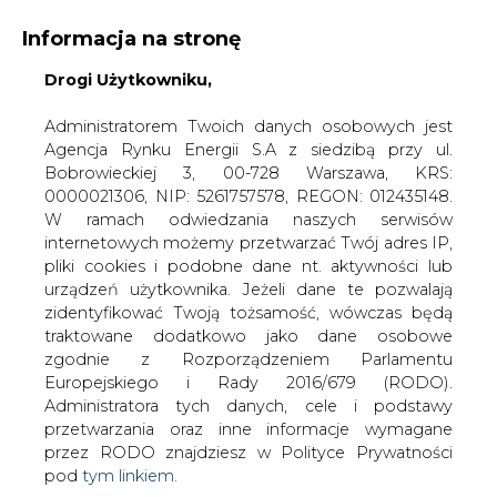
Informacja na stronę
Drogi Użytkowniku,
KONTAKT:
REDAKCJA@CIRE.PL
WYDAWCA PORTALU:
Administratorem Twoich danych osobowych jest
Agencja Rynku Energii S.A z siedzibą przy ul.
A
A
A
WIELKOŚĆ TEKSTU
WYSOKI KONTRAST
Bobrowieckiej 3, 00-728 Warszawa, KRS:
0000021306, NIP: 5261757578, REGON: 012435148.
ZALOGUJ SIĘ
W ramach odwiedzania naszych serwisów
internetowych możemy przetwarzać Twój adres IP,
pliki cookies i podobne dane nt. aktywności lub
urządzeń użytkownika. Jeżeli dane te pozwalają
zidentyfikować Twoją tożsamość, wówczas będą
traktowane dodatkowo jako dane osobowe
zgodnie z Rozporządzeniem Parlamentu
Europejskiego i Rady 2016/679 (RODO).
Administratora tych danych, cele i podstawy
przetwarzania oraz inne informacje wymagane
przez RODO znajdziesz w Polityce Prywatności
pod
tym linkiem.
WŁĄCZ CIRE.TV