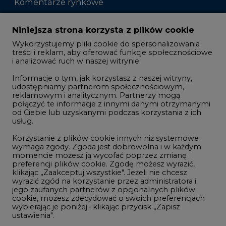
Komentarze rynkowe
Zmiany kadrowe na rynku
Niniejsza strona korzysta z plików cookie
Wykorzystujemy pliki cookie do spersonalizowania
Studio CIRE
treści i reklam, aby oferować funkcje społecznościowe
i analizować ruch w naszej witrynie.
Rozmowy o energetyce
Informacje o tym, jak korzystasz z naszej witryny,
Gospodarka
udostępniamy partnerom społecznościowym,
reklamowym i analitycznym. Partnerzy mogą
Geopolityka
połączyć te informacje z innymi danymi otrzymanymi
LTE450
od Ciebie lub uzyskanymi podczas korzystania z ich
usług.
Korzystanie z plików cookie innych niż systemowe
Innowacje i AI
wymaga zgody. Zgoda jest dobrowolna i w każdym
momencie możesz ją wycofać poprzez zmianę
Telekomunikacja i IT
preferencji plików cookie. Zgodę możesz wyrazić,
klikając „Zaakceptuj wszystkie". Jeżeli nie chcesz
Handel emisjami CO2
wyrazić zgód na korzystanie przez administratora i
Wodór
jego zaufanych partnerów z opcjonalnych plików
cookie, możesz zdecydować o swoich preferencjach
Górnictwo
wybierając je poniżej i klikając przycisk „Zapisz
ustawienia".
Zmiany klimatyczne