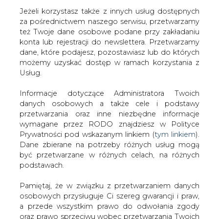
Jeżeli korzystasz także z innych usług dostępnych
za pośrednictwem naszego serwisu, przetwarzamy
też Twoje dane osobowe podane przy zakładaniu
konta lub rejestracji do newslettera. Przetwarzamy
Strona główna
/
SERWIS INFORMACYJNY CIRE
dane, które podajesz, pozostawiasz lub do których
24
/
Sposób na darmowy kredyt
możemy uzyskać dostęp w ramach korzystania z
Usług.
2000-10-04 00:00
drukuj
Informacje dotyczące Administratora Twoich
skomentuj
danych osobowych a także cele i podstawy
udostępnij
:
przetwarzania oraz inne niezbędne informacje
wymagane przez RODO znajdziesz w Polityce
Prywatności pod wskazanym linkiem (
tym linkiem
).
Dane zbierane na potrzeby różnych usług mogą
Sposób na darmowy kredyt
być przetwarzane w różnych celach, na różnych
podstawach.
Pamiętaj, że w związku z przetwarzaniem danych
osobowych przysługuje Ci szereg gwarancji i praw,
a przede wszystkim prawo do odwołania zgody
oraz prawo sprzeciwu wobec przetwarzania Twoich