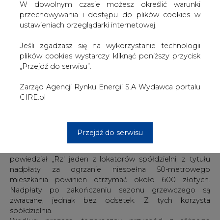
W dowolnym czasie możesz określić warunki
W ostatnich latach nawet górale mają problemy z
przechowywania i dostępu do plików cookies w
prognozowaniem pogody. Z jednej strony chciałbym
ustawieniach przeglądarki internetowej.
zamówić mało ciepła, ale ryzykuję, że przyjdą mrozy i
będę musiał negocjować dodatkowe dostawy po
Jeśli zgadzasz się na wykorzystanie technologii
wyższych cenach. Z drugiej zamówienie „na zapas' daje
plików cookies wystarczy kliknąć poniższy przycisk
bezpieczeństwo lokatorom, ale nie ma nic za darmo —
„Przejdź do serwisu”.
argumentuje Szewczyk.
Innym powodem zawyżania płaconych przez lokatorów
Zarząd Agencji Rynku Energii S.A Wydawca portalu
zaliczek na ciepło jest sytuacja ekonomiczna
CIRE.pl
spółdzielców. Przedstawiciele zarządu nie kryją, że
znacznie łatwiej jest oddać nadwyżkę, niż ściągnąć z
coraz biedniejszych lokatorów ewentualną niedopłatę.
Nie bez znaczenia jest też możliwość uzyskania
Przejdź do serwisu
dodatkowych funduszy z tytułu przetrzymania
nadpłaconych pieniędzy na lokatach terminowych. Jak
powiedział „Rz' jeden z lokatorów spółdzielni, z tytułu
nadpłaty za ogrzanie niespełna 50-metrowego
mieszkania powinien otrzymać około 600 złotych.
Nadpłaty po zakończeniu sezonu grzewczego są
zwracane, jednak bez odsetek. Z tych korzysta
spółdzielnia.