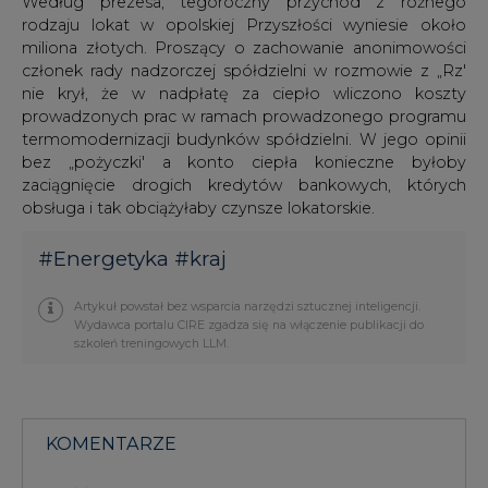
Według prezesa, tegoroczny przychód z różnego
rodzaju lokat w opolskiej Przyszłości wyniesie około
miliona złotych. Proszący o zachowanie anonimowości
członek rady nadzorczej spółdzielni w rozmowie z „Rz'
nie krył, że w nadpłatę za ciepło wliczono koszty
prowadzonych prac w ramach prowadzonego programu
termomodernizacji budynków spółdzielni. W jego opinii
bez „pożyczki' a konto ciepła konieczne byłoby
zaciągnięcie drogich kredytów bankowych, których
obsługa i tak obciążyłaby czynsze lokatorskie.
#
Energetyka
#
kraj
Artykuł powstał bez wsparcia narzędzi sztucznej inteligencji.
Wydawca portalu CIRE zgadza się na włączenie publikacji do
szkoleń treningowych LLM.
KOMENTARZE