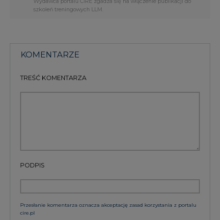
Wydawca portalu CIRE zgadza się na włączenie publikacji do
szkoleń treningowych LLM.
KOMENTARZE
TREŚĆ KOMENTARZA
PODPIS
Przesłanie komentarza oznacza akceptację zasad korzystania z portalu
cire.pl