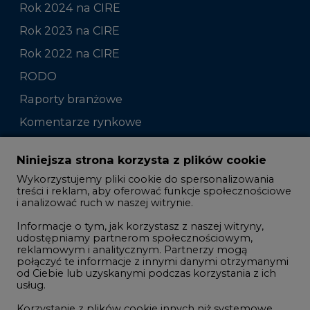
Rok 2024 na CIRE
Rok 2023 na CIRE
Rok 2022 na CIRE
RODO
Raporty branżowe
Komentarze rynkowe
Zmiany kadrowe na rynku
Niniejsza strona korzysta z plików cookie
Wykorzystujemy pliki cookie do spersonalizowania
Studio CIRE
treści i reklam, aby oferować funkcje społecznościowe
i analizować ruch w naszej witrynie.
Rozmowy o energetyce
Informacje o tym, jak korzystasz z naszej witryny,
Gospodarka
udostępniamy partnerom społecznościowym,
reklamowym i analitycznym. Partnerzy mogą
Geopolityka
połączyć te informacje z innymi danymi otrzymanymi
LTE450
od Ciebie lub uzyskanymi podczas korzystania z ich
usług.
Korzystanie z plików cookie innych niż systemowe