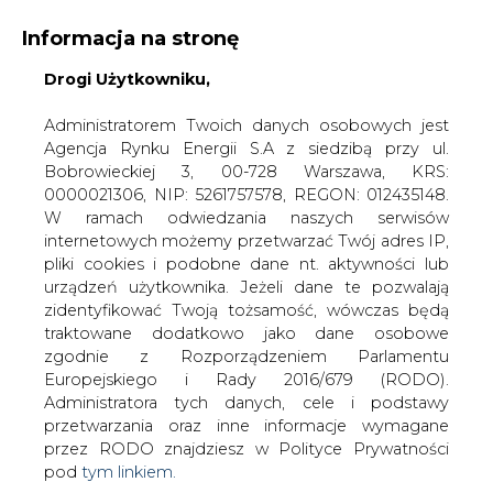
Informacja na stronę
Drogi Użytkowniku,
KONTAKT:
REDAKCJA@CIRE.PL
WYDAWCA PORTALU:
Administratorem Twoich danych osobowych jest
Agencja Rynku Energii S.A z siedzibą przy ul.
A
A
A
WIELKOŚĆ TEKSTU
WYSOKI KONTRAST
Bobrowieckiej 3, 00-728 Warszawa, KRS:
0000021306, NIP: 5261757578, REGON: 012435148.
ZALOGUJ SIĘ
W ramach odwiedzania naszych serwisów
internetowych możemy przetwarzać Twój adres IP,
pliki cookies i podobne dane nt. aktywności lub
urządzeń użytkownika. Jeżeli dane te pozwalają
zidentyfikować Twoją tożsamość, wówczas będą
traktowane dodatkowo jako dane osobowe
zgodnie z Rozporządzeniem Parlamentu
Europejskiego i Rady 2016/679 (RODO).
Administratora tych danych, cele i podstawy
przetwarzania oraz inne informacje wymagane
przez RODO znajdziesz w Polityce Prywatności
pod
tym linkiem.
WŁĄCZ CIRE.TV