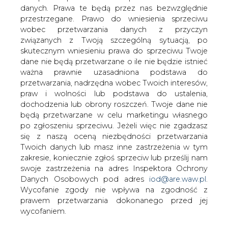
Elektrim Kable będzie musiał
danych. Prawa te będą przez nas bezwzględnie
skorygować wstępną prognozę
przestrzegane. Prawo do wniesienia sprzeciwu
wyników finansowych na br. Spółka
wobec przetwarzania danych z przyczyn
poinformowała w komunikacie, że nie
związanych z Twoją szczególną sytuacją, po
zmieniła planowanej wartości sprzedaży
skutecznym wniesieniu prawa do sprzeciwu Twoje
kabli i przewodów, jednak twierdzi, że
dane nie będą przetwarzane o ile nie będzie istnieć
ważna prawnie uzasadniona podstawa do
spadnie rentowność netto, co będzie
przetwarzania, nadrzędna wobec Twoich interesów,
miało wpływ na przewidywany zysk.
praw i wolności lub podstawa do ustalenia,
Gorsze od zapowiadanych wyniki spółki spowodowane
dochodzenia lub obrony roszczeń. Twoje dane nie
są spadkiem rentowności; trudno w tej chwili
będą przetwarzane w celu marketingu własnego
prognozować czy w tym roku w ogóle wypracowany
po zgłoszeniu sprzeciwu. Jeżeli więc nie zgadzasz
zostanie zysk - uważa Jarosław Stefaniak, dyrektor
się z naszą oceną niezbędności przetwarzania
finansowych Kabli. Nowy zarząd pracuje nad budżetem
Twoich danych lub masz inne zastrzeżenia w tym
na czwarty kwartał i nad programem restrukturyzacji
zakresie, koniecznie zgłoś sprzeciw lub prześlij nam
firmy. Trudno w tej chwili prognozować, jaki będzie wynik
swoje zastrzeżenia na adres Inspektora Ochrony
finansowy, czy będzie to zysk, czy strata - powiedział
Danych Osobowych pod adres
iod@are.waw.pl
.
PAP J. Stefaniak. Dodał, że wkrótce zostaną podane
Wycofanie zgody nie wpływa na zgodność z
nowe prognozy.
prawem przetwarzania dokonanego przed jej
Wyjaśnił, że niezrealizowanie tegorocznej prognozy
wycofaniem.
związane jest z błędami popełnionymi przez poprzedni