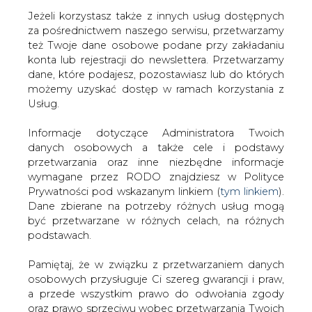
Jeżeli korzystasz także z innych usług dostępnych
za pośrednictwem naszego serwisu, przetwarzamy
też Twoje dane osobowe podane przy zakładaniu
konta lub rejestracji do newslettera. Przetwarzamy
Strona główna
/
SERWIS INFORMACYJNY CIRE
dane, które podajesz, pozostawiasz lub do których
24
/
Korekta Kabli
możemy uzyskać dostęp w ramach korzystania z
Usług.
2000-10-06 00:00
drukuj
Informacje dotyczące Administratora Twoich
skomentuj
danych osobowych a także cele i podstawy
udostępnij
:
przetwarzania oraz inne niezbędne informacje
wymagane przez RODO znajdziesz w Polityce
Prywatności pod wskazanym linkiem (
tym linkiem
).
Dane zbierane na potrzeby różnych usług mogą
Korekta Kabli
być przetwarzane w różnych celach, na różnych
podstawach.
Pamiętaj, że w związku z przetwarzaniem danych
osobowych przysługuje Ci szereg gwarancji i praw,
a przede wszystkim prawo do odwołania zgody
oraz prawo sprzeciwu wobec przetwarzania Twoich