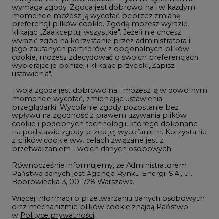
Innowacje i AI
wymaga zgody. Zgoda jest dobrowolna i w każdym
momencie możesz ją wycofać poprzez zmianę
Telekomunikacja i IT
preferencji plików cookie. Zgodę możesz wyrazić,
klikając „Zaakceptuj wszystkie". Jeżeli nie chcesz
Handel emisjami CO2
wyrazić zgód na korzystanie przez administratora i
Wodór
jego zaufanych partnerów z opcjonalnych plików
cookie, możesz zdecydować o swoich preferencjach
Górnictwo
wybierając je poniżej i klikając przycisk „Zapisz
ustawienia".
Zmiany klimatyczne
Twoja zgoda jest dobrowolna i możesz ją w dowolnym
momencie wycofać, zmieniając ustawienia
przeglądarki. Wycofanie zgody pozostanie bez
Atom
wpływu na zgodność z prawem używania plików
Fotowoltaika
cookie i podobnych technologii, którego dokonano
na podstawie zgody przed jej wycofaniem. Korzystanie
Offshore wind
z plików cookie ww. celach związane jest z
przetwarzaniem Twoich danych osobowych.
Magazyny energii
Równocześnie informujemy, że Administratorem
Zielone samorządy
Państwa danych jest Agencja Rynku Energii S.A., ul.
Bobrowiecka 3, 00-728 Warszawa.
Zielona gospodarka
Więcej informacji o przetwarzaniu danych osobowych
oraz mechanizmie plików cookie znajdą Państwo
w
Polityce prywatności
.