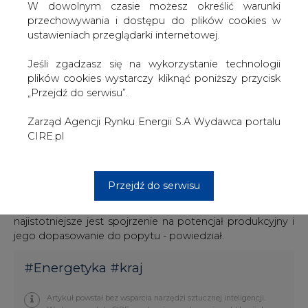
zarząd podczas planowania popytu oraz z czynnikami
W dowolnym czasie możesz określić warunki
makroekonomicznymi.
przechowywania i dostępu do plików cookies w
Co prawda, nie zmieniamy prognozy wielkości sprzedaży,
ustawieniach przeglądarki internetowej.
ale na skutek znacznej konkurencji na rynku krajowym,
znacznie większa część produkcji trafia na eksport, po
Jeśli zgadzasz się na wykorzystanie technologii
niższych od krajowych cenach - powiedział J. Stefaniak.
plików cookies wystarczy kliknąć poniższy przycisk
W komunikacie spółka podała, że rentowność netto
„Przejdź do serwisu”.
zmniejszyła się w związku ze wzrostem cen materiałów i
usług (chodzi głównie o paliwa) oraz nasileniem
Zarząd Agencji Rynku Energii S.A Wydawca portalu
konkurencji na rynku krajowym i osłabnięciem popytu. J.
CIRE.pl
Stefaniak dodał, że zarząd pracuje również nad
programem restrukturyzacji przedsiębiorstwa.
Dopasowania do popytu wymaga szczególnie zbyt duży
Przejdź do serwisu
potencjał produkcyjny. Przymierzamy się do
restrukturyzacji parku maszynowego i zatrudnienia, ale
najistotniejsze jest spojrzenie na potencjał produkcyjny i
jego dopasowanie do popytu - powiedział.
#
Energetyka
#
kraj
Artykuł powstał bez wsparcia narzędzi sztucznej inteligencji.