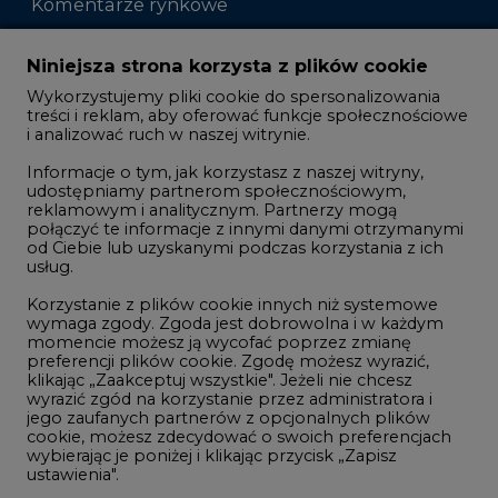
Komentarze rynkowe
Zmiany kadrowe na rynku
Niniejsza strona korzysta z plików cookie
Wykorzystujemy pliki cookie do spersonalizowania
Studio CIRE
treści i reklam, aby oferować funkcje społecznościowe
i analizować ruch w naszej witrynie.
Rozmowy o energetyce
Informacje o tym, jak korzystasz z naszej witryny,
Gospodarka
udostępniamy partnerom społecznościowym,
reklamowym i analitycznym. Partnerzy mogą
Geopolityka
połączyć te informacje z innymi danymi otrzymanymi
LTE450
od Ciebie lub uzyskanymi podczas korzystania z ich
usług.
Korzystanie z plików cookie innych niż systemowe
Innowacje i AI
wymaga zgody. Zgoda jest dobrowolna i w każdym
momencie możesz ją wycofać poprzez zmianę
Telekomunikacja i IT
preferencji plików cookie. Zgodę możesz wyrazić,
klikając „Zaakceptuj wszystkie". Jeżeli nie chcesz
Handel emisjami CO2
wyrazić zgód na korzystanie przez administratora i
Wodór
jego zaufanych partnerów z opcjonalnych plików
cookie, możesz zdecydować o swoich preferencjach
Górnictwo
wybierając je poniżej i klikając przycisk „Zapisz
ustawienia".
Zmiany klimatyczne