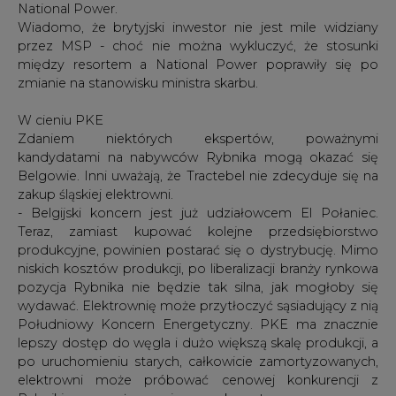
National Power.
Wiadomo, że brytyjski inwestor nie jest mile widziany
przez MSP - choć nie można wykluczyć, że stosunki
między resortem a National Power poprawiły się po
zmianie na stanowisku ministra skarbu.
W cieniu PKE
Zdaniem niektórych ekspertów, poważnymi
kandydatami na nabywców Rybnika mogą okazać się
Belgowie. Inni uważają, że Tractebel nie zdecyduje się na
zakup śląskiej elektrowni.
- Belgijski koncern jest już udziałowcem El Połaniec.
Teraz, zamiast kupować kolejne przedsiębiorstwo
produkcyjne, powinien postarać się o dystrybucję. Mimo
niskich kosztów produkcji, po liberalizacji branży rynkowa
pozycja Rybnika nie będzie tak silna, jak mogłoby się
wydawać. Elektrownię może przytłoczyć sąsiadujący z nią
Południowy Koncern Energetyczny. PKE ma znacznie
lepszy dostęp do węgla i dużo większą skalę produkcji, a
po uruchomieniu starych, całkowicie zamortyzowanych,
elektrowni może próbować cenowej konkurencji z