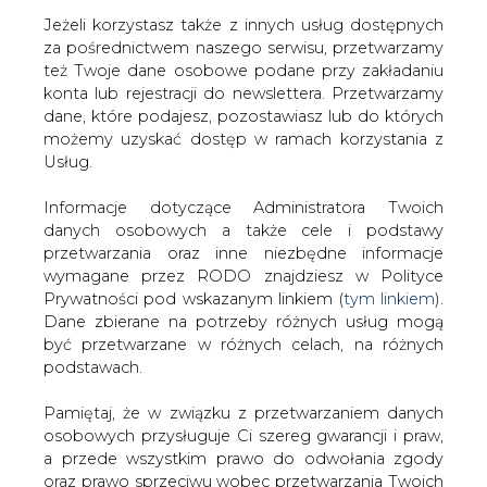
Jeżeli korzystasz także z innych usług dostępnych
za pośrednictwem naszego serwisu, przetwarzamy
też Twoje dane osobowe podane przy zakładaniu
konta lub rejestracji do newslettera. Przetwarzamy
Strona główna
/
SERWIS INFORMACYJNY CIRE
dane, które podajesz, pozostawiasz lub do których
24
/
NRG i Marubeni szukają partnera
możemy uzyskać dostęp w ramach korzystania z
Usług.
2000-10-12 00:00
drukuj
Informacje dotyczące Administratora Twoich
skomentuj
danych osobowych a także cele i podstawy
udostępnij
:
przetwarzania oraz inne niezbędne informacje
wymagane przez RODO znajdziesz w Polityce
Prywatności pod wskazanym linkiem (
tym linkiem
).
Dane zbierane na potrzeby różnych usług mogą
NRG i Marubeni szukają partnera
być przetwarzane w różnych celach, na różnych
podstawach.
Pamiętaj, że w związku z przetwarzaniem danych
osobowych przysługuje Ci szereg gwarancji i praw,
a przede wszystkim prawo do odwołania zgody
oraz prawo sprzeciwu wobec przetwarzania Twoich