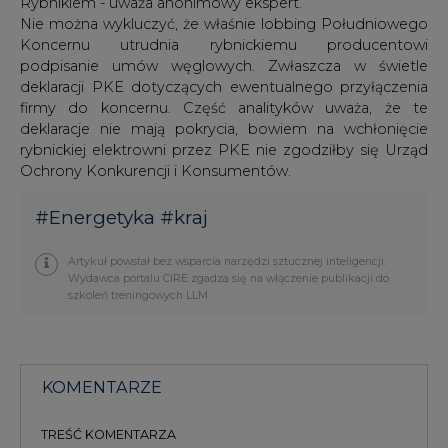
Rybnikiem - uważa anonimowy ekspert.
Nie można wykluczyć, że właśnie lobbing Południowego
Koncernu utrudnia rybnickiemu producentowi
podpisanie umów węglowych. Zwłaszcza w świetle
deklaracji PKE dotyczących ewentualnego przyłączenia
firmy do koncernu. Część analityków uważa, że te
deklaracje nie mają pokrycia, bowiem na wchłonięcie
rybnickiej elektrowni przez PKE nie zgodziłby się Urząd
Ochrony Konkurencji i Konsumentów.
#
Energetyka
#
kraj
Artykuł powstał bez wsparcia narzędzi sztucznej inteligencji.
Wydawca portalu CIRE zgadza się na włączenie publikacji do
szkoleń treningowych LLM.
KOMENTARZE
TREŚĆ KOMENTARZA