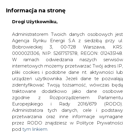
Informacja na stronę
Drogi Użytkowniku,
KONTAKT:
REDAKCJA@CIRE.PL
WYDAWCA PORTALU:
Administratorem Twoich danych osobowych jest
Agencja Rynku Energii S.A z siedzibą przy ul.
A
A
A
WIELKOŚĆ TEKSTU
WYSOKI KONTRAST
Bobrowieckiej 3, 00-728 Warszawa, KRS:
0000021306, NIP: 5261757578, REGON: 012435148.
ZALOGUJ SIĘ
W ramach odwiedzania naszych serwisów
internetowych możemy przetwarzać Twój adres IP,
pliki cookies i podobne dane nt. aktywności lub
urządzeń użytkownika. Jeżeli dane te pozwalają
zidentyfikować Twoją tożsamość, wówczas będą
traktowane dodatkowo jako dane osobowe
zgodnie z Rozporządzeniem Parlamentu
Europejskiego i Rady 2016/679 (RODO).
Administratora tych danych, cele i podstawy
przetwarzania oraz inne informacje wymagane
przez RODO znajdziesz w Polityce Prywatności
pod
tym linkiem.
WŁĄCZ CIRE.TV