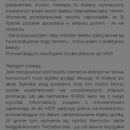
października. Koniec miesiąca to kolejny wyznaczony
inwestorom przez resort skarbu 'nieprzekraczalny' termin.
Wcześniej przedstawiciele resortu zapowiadali, że El
Rybnik zostanie sprzedana w sierpniu, potem - że we
wrześniu.
- Nie przypuszczam, żeby minister skarbu zdecydował się
na przedłużenie tego terminu - mówi jeden z analityków
branży.
Potwierdzają to nieoficjalne źródła zbliżone do MSP.
Następni czekają
Jeśli rzeczywiście szef resortu zamierza dotrzymać słowa,
konsorcjum musi szybko podjąć decyzję. W kolejce po
akcje Rybnika stoją podobno trzej inni chętni, którzy
zostali wyeliminowani we wcześniejszych etapach
przetargu lub, jak niemieckie EnBW, sami się z niego
wycofali. Informatorzy związani z ministerstwem
zapewniają, że do MSP wpłynęły pisma od inwestorów,
potwierdzające ich dalsze zainteresowanie śląską spółką.
W gronie tym wymienia się, oprócz Niemców, także
belgijski koncern Tractebel oraz - już od dawna -brytyjskie