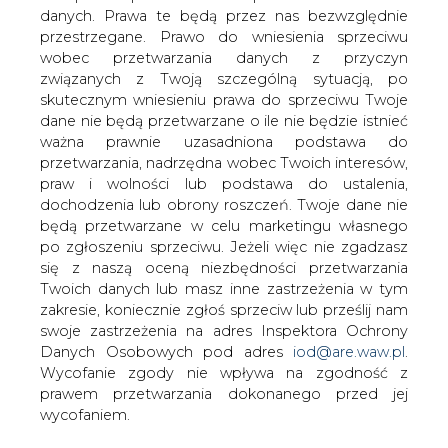
NRG i Marubeni - niezdecydowani
danych. Prawa te będą przez nas bezwzględnie
inwestorzy dla El Rybnik - szukają
przestrzegane. Prawo do wniesienia sprzeciwu
finansowego partnera, który mógłby
wobec przetwarzania danych z przyczyn
zastąpić w konsorcjum GE Capital.
związanych z Twoją szczególną sytuacją, po
Nieoficjalne źródła podają, że oprócz
skutecznym wniesieniu prawa do sprzeciwu Twoje
dane nie będą przetwarzane o ile nie będzie istnieć
National Power zakupem akcji
ważna prawnie uzasadniona podstawa do
elektrowni nadal interesuje się belgijski
przetwarzania, nadrzędna wobec Twoich interesów,
Tractebel i niemieckie EnBW. Wybrani
praw i wolności lub podstawa do ustalenia,
przez MSP inwestorzy mają czas na
dochodzenia lub obrony roszczeń. Twoje dane nie
decyzję do końca października.
będą przetwarzane w celu marketingu własnego
po zgłoszeniu sprzeciwu. Jeżeli więc nie zgadzasz
Dzisiaj zarząd japońskiego Marubeni miał ostatecznie
się z naszą oceną niezbędności przetwarzania
zdecydować, czy koncern sfinalizuje zakup od
Twoich danych lub masz inne zastrzeżenia w tym
Ministerstwa Skarbu Państwa 35 proc. akcji Elektrowni
zakresie, koniecznie zgłoś sprzeciw lub prześlij nam
Rybnik. Nieoficjalne źródła podają, że amerykański
swoje zastrzeżenia na adres Inspektora Ochrony
inwestor branżowy, NRG Energy, już od dawna nie ma
Danych Osobowych pod adres
iod@are.waw.pl
.
wątpliwości, czeka jednak na decyzję partnera.
Wycofanie zgody nie wpływa na zgodność z
Sytuację dodatkowo skomplikowało wycofanie się z
prawem przetwarzania dokonanego przed jej
konsorcjum inwestora finansowego, którym było GE
wycofaniem.
Capital. Wprawdzie część obserwatorów uznała, że
wyjście GE, które oczekiwało bardzo wysokiej stopy