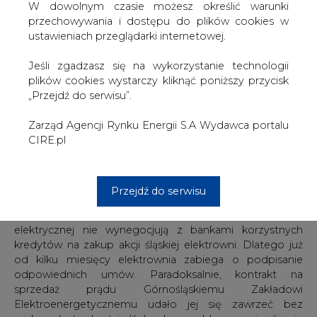
W dowolnym czasie możesz określić warunki
zwrotu z inwestycji, powinno przyspieszyć sprzedaż
przechowywania i dostępu do plików cookies w
Rybnika, wygląda jednak na to, że dwaj pozostali
ustawieniach przeglądarki internetowej.
członkowie konsorcjum są innego zdania i, jak
nieoficjalnie wiadomo, poszukują nowego partnera
Jeśli zgadzasz się na wykorzystanie technologii
finansowego.
plików cookies wystarczy kliknąć poniższy przycisk
„Przejdź do serwisu”.
Trudności z węglem
Wiele wskazuje na to, że zarząd Marubeni po raz kolejny
Zarząd Agencji Rynku Energii S.A Wydawca portalu
przesunie swoją decyzję. Poprzedni termin, w którym
CIRE.pl
miała zostać podjęta, upłynął 19 września. Nie wiadomo,
czy przyczyną opóźnienia była rezygnacja GE Capital, czy
też niesfinalizowanie przez El Rybnik negocjacji z
Rybnicką Spółką Węglową w sprawie kilkuletniej umowy
Przejdź do serwisu
na dostawę paliwa dla elektrowni. Inwestorzy twierdzą, że
bez kontraktów z dostawcami paliwa i odbiorcami energii
elektrycznej nie wynegocjują z bankami korzystnych
kredytów na zakup akcji śląskiej elektrowni. Dlatego już
od kilku miesięcy elektrownia zabiega o podpisanie
odpowiednich umów. Paradoksalnie, kontrakt na
sprzedaż prądu Górnośląskiemu Zakładowi
Elektroenergetycznemu udało jej się zawrzeć bez