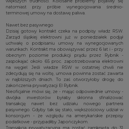
większych trudności. Kolosalne problemy pojawiły się
natomiast przy próbie wynegocjowania średnio-
terminowej umowy na dostawę paliwa.
Nawet bez pasywnego
Dzisiaj gotowy kontrakt czeka na podpisy władz RSW.
Zarząd śląskiej elektrowni już w poniedziałek podjął
uchwałę o podpisaniu umowy na wynegocjowanych
warunkach. Kontrakt ma obowiązywać przez 6 lat i - przy
obecnym poziomie produkcji prądu przez Rybnik -
zaspokajać około 65 proc. zapotrzebowania elektrowni
na węgiel. Jeśli władze RSW w ostatniej chwili nie
zdecydują się na woltę, umowa powinna zostać zawarta
w najbliższych dniach. To zaś otworzyłoby drogę do
zakończenia prywatyzacji El Rybnik.
Nieoficjalnie mówi się, że - mając odpowiednie umowy -
dwójka inwestorów byłaby skłonna sfinalizować
transakcję nawet bez udziału nowego partnera
pasywnego. Gdyby tak się stało, większościowy udział w
konsorcjum - ze względu na amerykańskie przepisy
podatkowe - przypadłby Japończykom.
Transakcja prywatyzacyjna ma zostać zamknięta do 31