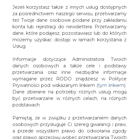
Jeżeli korzystasz także z innych usług dostępnych
za pośrednictwem naszego serwisu, przetwarzamy
też Twoje dane osobowe podane przy zakładaniu
konta lub rejestracji do newslettera. Przetwarzamy
Strona główna
/
SERWIS INFORMACYJNY CIRE
dane, które podajesz, pozostawiasz lub do których
24
/
GZE: taran czy jaskółka
możemy uzyskać dostęp w ramach korzystania z
Usług.
2000-10-23 00:00
drukuj
Informacje dotyczące Administratora Twoich
skomentuj
danych osobowych a także cele i podstawy
udostępnij
:
przetwarzania oraz inne niezbędne informacje
wymagane przez RODO znajdziesz w Polityce
Prywatności pod wskazanym linkiem (
tym linkiem
).
Dane zbierane na potrzeby różnych usług mogą
GZE: taran czy jaskółka
być przetwarzane w różnych celach, na różnych
podstawach.
Pamiętaj, że w związku z przetwarzaniem danych
osobowych przysługuje Ci szereg gwarancji i praw,
a przede wszystkim prawo do odwołania zgody
oraz prawo sprzeciwu wobec przetwarzania Twoich