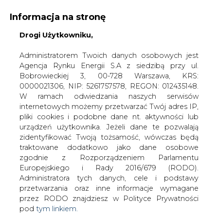
Informacja na stronę
Drogi Użytkowniku,
KONTAKT:
REDAKCJA@CIRE.PL
WYDAWCA PORTALU:
Administratorem Twoich danych osobowych jest
Agencja Rynku Energii S.A z siedzibą przy ul.
A
A
A
WIELKOŚĆ TEKSTU
WYSOKI KONTRAST
Bobrowieckiej 3, 00-728 Warszawa, KRS:
0000021306, NIP: 5261757578, REGON: 012435148.
ZALOGUJ SIĘ
W ramach odwiedzania naszych serwisów
internetowych możemy przetwarzać Twój adres IP,
pliki cookies i podobne dane nt. aktywności lub
urządzeń użytkownika. Jeżeli dane te pozwalają
zidentyfikować Twoją tożsamość, wówczas będą
traktowane dodatkowo jako dane osobowe
zgodnie z Rozporządzeniem Parlamentu
Europejskiego i Rady 2016/679 (RODO).
Administratora tych danych, cele i podstawy
przetwarzania oraz inne informacje wymagane
przez RODO znajdziesz w Polityce Prywatności
pod
tym linkiem.
WŁĄCZ CIRE.TV