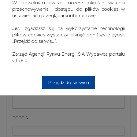
W dowolnym czasie możesz określić warunki
przechowywania i dostępu do plików cookies w
Artykuł powstał bez wsparcia narzędzi sztucznej inteligencji.
ustawieniach przeglądarki internetowej.
Wydawca portalu CIRE zgadza się na włączenie publikacji do
szkoleń treningowych LLM.
Jeśli zgadzasz się na wykorzystanie technologii
plików cookies wystarczy kliknąć poniższy przycisk
„Przejdź do serwisu”.
KOMENTARZE
Zarząd Agencji Rynku Energii S.A Wydawca portalu
CIRE.pl
TREŚĆ KOMENTARZA
Przejdź do serwisu
PODPIS