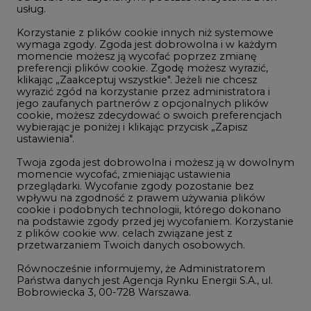
usług.
Korzystanie z plików cookie innych niż systemowe
Innowacje i AI
wymaga zgody. Zgoda jest dobrowolna i w każdym
momencie możesz ją wycofać poprzez zmianę
Telekomunikacja i IT
preferencji plików cookie. Zgodę możesz wyrazić,
klikając „Zaakceptuj wszystkie". Jeżeli nie chcesz
Handel emisjami CO2
wyrazić zgód na korzystanie przez administratora i
Wodór
jego zaufanych partnerów z opcjonalnych plików
cookie, możesz zdecydować o swoich preferencjach
Górnictwo
wybierając je poniżej i klikając przycisk „Zapisz
ustawienia".
Zmiany klimatyczne
Twoja zgoda jest dobrowolna i możesz ją w dowolnym
momencie wycofać, zmieniając ustawienia
przeglądarki. Wycofanie zgody pozostanie bez
Atom
wpływu na zgodność z prawem używania plików
Fotowoltaika
cookie i podobnych technologii, którego dokonano
na podstawie zgody przed jej wycofaniem. Korzystanie
Offshore wind
z plików cookie ww. celach związane jest z
przetwarzaniem Twoich danych osobowych.
Magazyny energii
Równocześnie informujemy, że Administratorem
Zielone samorządy
Państwa danych jest Agencja Rynku Energii S.A., ul.
Bobrowiecka 3, 00-728 Warszawa.
Zielona gospodarka