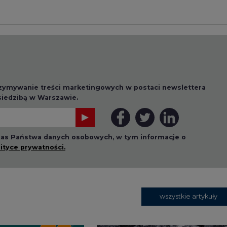
wszystkie artykuły
1 13:00
2026-07-09 10:30
ł ciekawy
Opublikowano bilans
 stanie
zasobów złóż kopalin
 w Europie
w Polsce według
stanu na 31 grudnia
2025 r.