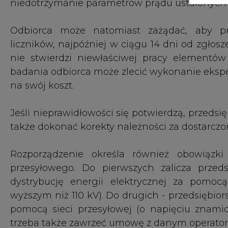
przesyłowego. Do pierwszych zalicza przeds
dystrybucję energii elektrycznej za pomoc
wyższym niż 110 kV). Do drugich - przedsiębior
pomocą sieci przesyłowej (o napięciu znami
trzeba także zawrzeć umowę z danym operato
#
Energetyka
#
kraj
KOMENTARZE
TREŚĆ KOMENTARZA