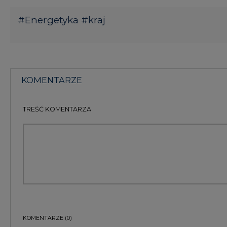
KOMENTARZE
(0)
Bądź na bieżąco
Podając adres e-mail wyrażają Państwo zgodę na ot
pocztą elektroniczną od Agencji Rynku Energii S.A z
ZAPISZ SIĘ DO NEWSLETTERA
Więcej informacji dotyczących przetwarzania przez
przysługujących Państwu prawach, znajduje się w
po