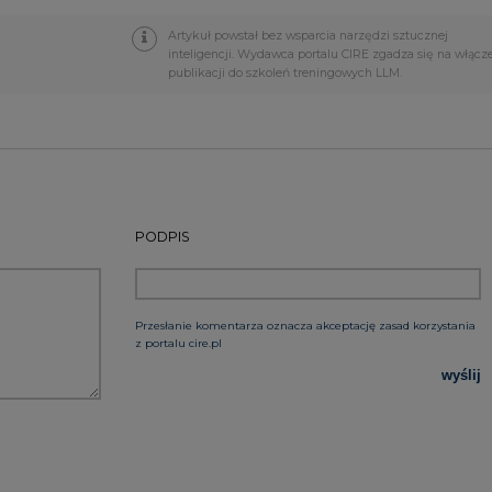
z portalu cire.pl
wyślij
rzymywanie treści marketingowych w postaci newslettera
 siedzibą w Warszawie.
 nas Państwa danych osobowych, w tym informacje o
lityce prywatności.