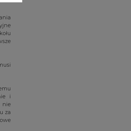
ie i
 nie
du za
łowe
enie