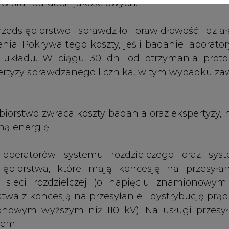
iębiorstwa, które mają koncesję na przesyłan
ą sieci rozdzielczej (o napięciu znamionowym
stwa z koncesją na przesyłanie i dystrybucję prą
onowym wyższym niż 110 kV). Na usługi przesy
rem.
Artykuł powstał bez wsparcia narzędzi sztucznej
inteligencji. Wydawca portalu CIRE zgadza się na włącz
publikacji do szkoleń treningowych LLM.
PODPIS
Przesłanie komentarza oznacza akceptację zasad korzystania