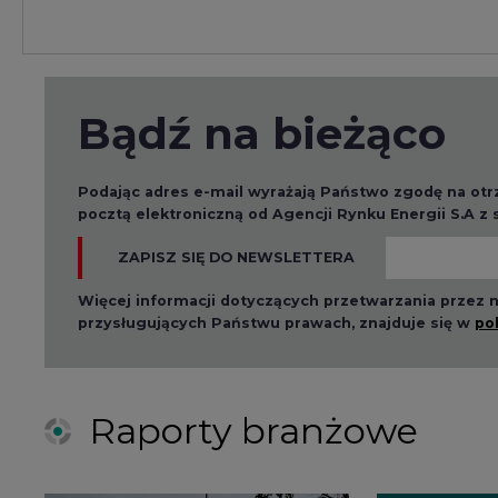
Raporty branżowe
2026-08-01 14:30
2026-08-0
Czy na Górnym Śląsku
Wyszed
będzie "życie po
raport o
węglu"? (raport)
klimatu