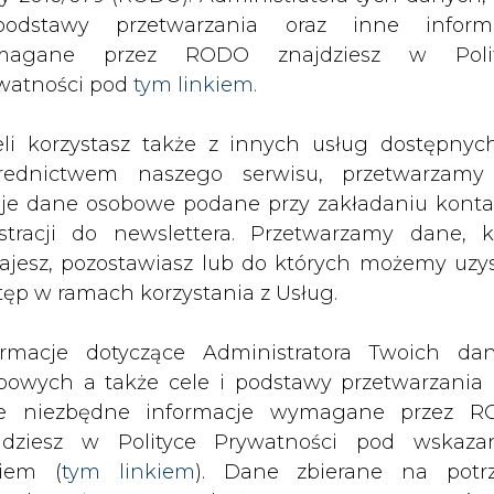
SPODARKA
ZMIANY KADROWE NA RYNKU
CIEP
odstawy przetwarzania oraz inne inform
magane przez RODO znajdziesz w Polit
watności pod
tym linkiem.
uwierzył w siłę wiatru
eli korzystasz także z innych usług dostępnyc
drukuj
skomentuj
udostępnij
:
rednictwem naszego serwisu, przetwarzamy
je dane osobowe podane przy zakładaniu konta
estracji do newslettera. Przetwarzamy dane, k
ru
ajesz, pozostawiasz lub do których możemy uzy
tęp w ramach korzystania z Usług.
ormacje dotyczące Administratora Twoich da
bowych a także cele i podstawy przetwarzania 
e niezbędne informacje wymagane przez 
subskrypcji 123 tys. akcji serii B. Cen
jdziesz w Polityce Prywatności pod wskaz
ale 130- -230 zł.
kiem (
tym linkiem
). Dane zbierane na potr