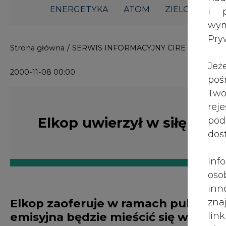
ENERGETYKA
ATOM
ZIELONA GO
i p
wy
Pry
Strona główna
/
SERWIS INFORMACYJNY CIRE 24
/
Elkop 
Jeż
2000-11-08 00:00
poś
Two
rej
Elkop uwierzył w siłę wiat
pod
dos
Inf
oso
inn
Elkop zaoferuje w ramach publicznej 
zna
emisyjna będzie mieścić się w przedzi
lin