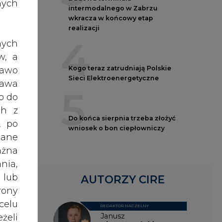
nych
intermodalnego w Zabrzu
mi w
wkracza w końcowy etap
realizacji
owej
4
nych
śnia
w, a
 to:
Kogo teraz zatrudniają Polskie
rawo
ązana
Sieci Elektroenergetyczne
rawa
ać z
5
o do
anie
ch z
oszt
Do końca sierpnia trzeba złożyć
, po
tu z
wniosek o bon ciepłowniczy
dane
Okres
ażna
wane
nia,
e na
 lub
aju,
AUTORZY CIRE
rony
 2010
celu
REDAKTOR NACZELNY
Janusz
żeli
tego