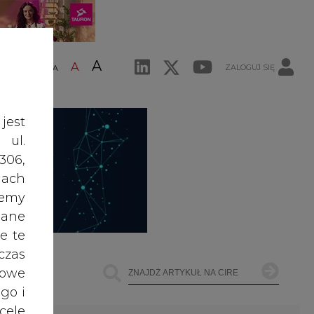
A
A
ZALOGUJ SIĘ
ŚĆ TEKSTU
A
jest
 ul.
306,
ach
żemy
dane
e te
czas
owe
go i
cele