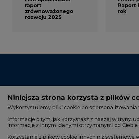
raport
Raport 
zrównoważonego
rok
rozwoju 2025
Niniejsza strona korzysta z plików c
Wykorzystujemy pliki cookie do spersonalizowania t
Informacje o tym, jak korzystasz z naszej witryny
informacje z innymi danymi otrzymanymi od Ciebie 
CIRE - kim jesteśmy
Rok 2025 na CIRE
Reklamuj się na CIRE
Rok 2024 na CIRE
Korzystanie z plików cookie innych niż systemow