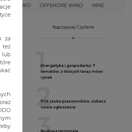
ŁOWNICTWO
OFFSHORE WIND
INNE
acje
yce
Najczęściej Czytane
h za
 też
1
 lub
tóre
Energetyka i gospodarka: 7
skać
tematów, o których teraz mówi
rynek
2
nych
oraz
PGE szuka pracowników, zobacz
nowe ogłoszenia
RODO
3
a
anym
zeby
Budowa terminala