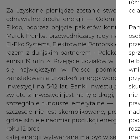
róż
cel
Za uzyskane pieniądze zostanie stworzona gr
odnawialne źródła energii. — Celem emisji j
Pam
Elkop, poprzez objęcie pakietów kontrolnych
oso
Marek Frankę, przewodniczący rady nadzorczej 
prz
El-Eko Systems, Elektrownie Pomorskie, Elkop I
spr
razem z duńjskim partnerem - Poleko. Na inw
te 
emisji 19 mln zł. Przejęcie udziałów w spółk
wni
się największym w Polsce podmiotem w 
prz
zainstalowania urządzeń energotwórczych o mo
sku
inwestycji na 5-12 lat. Banki inwestują tam, g
nie
zwrotu z inwestycji jest na tyle długi, że n
pra
szczególnie fundusze emerytalne — dodaje 
nad
szczęście nie jest skomplikowane, problemem 
pod
gdzie istnieje nadmiar produkcji energii. Zarzą
ros
roku 12 proc.
mar
całej energii wytwarzane ma być w segmencie