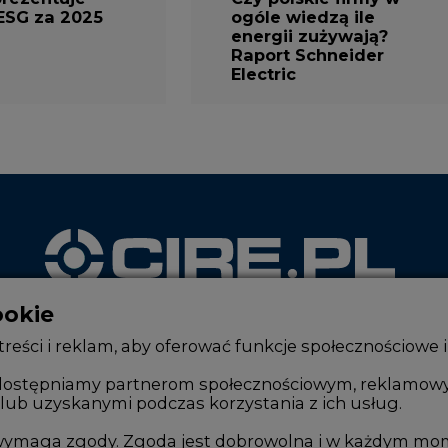
ESG za 2025
ogóle wiedzą ile
energii zużywają?
Raport Schneider
Electric
ookie
WYDAWCA PORTALU
reści i reklam, aby oferować funkcje społecznościowe i
, udostępniamy partnerom społecznościowym, reklamow
lub uzyskanymi podczas korzystania z ich usług.
Zmiany kadrowe na rynku
Innowacje 
Studio CIRE
Telekomuni
e wymaga zgody. Zgoda jest dobrowolna i w każdym mo