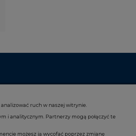
 analizować ruch w naszej witrynie.
ym i analitycznym. Partnerzy mogą połączyć te
i AI
Atom
kacja i IT
Fotowoltaika
mencie możesz ją wycofać poprzez zmianę