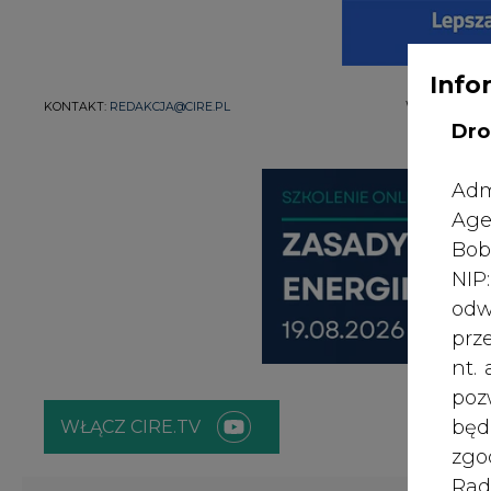
Info
WYDAWCA PO
KONTAKT:
REDAKCJA@CIRE.PL
Dro
Adm
Age
Bob
NI
odw
prz
nt.
poz
bę
WŁĄCZ CIRE.TV
zgo
Rad