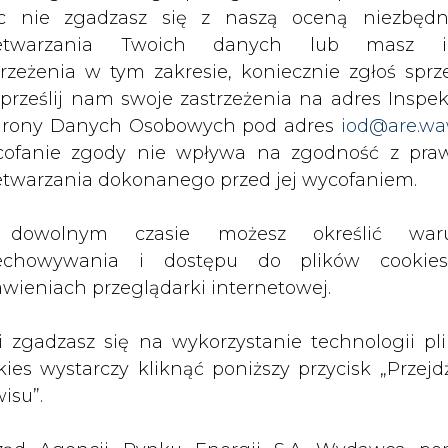
c nie zgadzasz się z naszą oceną niezbędn
zetwarzania Twoich danych lub masz i
w grupie Elkopu znajdą się dystrybutorzy ener
trzeżenia w tym zakresie, koniecznie zgłoś sprz
 prześlij nam swoje zastrzeżenia na adres Inspek
rony Danych Osobowych pod adres
iod@are.wa
Artykuł powstał bez wsparcia narzędzi sztucznej
ofanie zgody nie wpływa na zgodność z pr
inteligencji. Wydawca portalu CIRE zgadza się na włącz
etwarzania dokonanego przed jej wycofaniem.
publikacji do szkoleń treningowych LLM.
dowolnym czasie możesz określić waru
echowywania i dostępu do plików cooki
awieniach przeglądarki internetowej.
PODPIS
li zgadzasz się na wykorzystanie technologii pl
kies wystarczy kliknąć poniższy przycisk „Przejd
isu”.
Przesłanie komentarza oznacza akceptację zasad korzystania
z portalu cire.pl