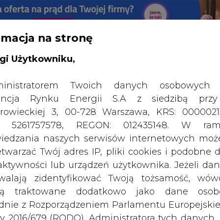
rmacja na stronę
RTALU:
WIELKO
WYSOKI KONTRAST
gi Użytkowniku,
inistratorem Twoich danych osobowych 
ncja Rynku Energii S.A z siedzibą przy
rowieckiej 3, 00-728 Warszawa, KRS: 0000021
P: 5261757578, REGON: 012435148. W ram
iedzania naszych serwisów internetowych mo
etwarzać Twój adres IP, pliki cookies i podobne 
 aktywności lub urządzeń użytkownika. Jeżeli dan
walają zidentyfikować Twoją tożsamość, wów
dą traktowane dodatkowo jako dane osob
dnie z Rozporządzeniem Parlamentu Europejskie
y 2016/679 (RODO). Administratora tych danych, 