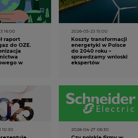
3 16:00
2026-05-23 15:00
 raport
Koszty transformacji
gaz do OZE.
energetyki w Polsce
nizacja
do 2040 roku –
nictwa
sprawdzamy wnioski
owego w
ekspertów
1 10:30
2026-04-27 06:30
prezentuje
Czy polskie firmy w