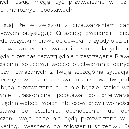
nych usług mogą być przetwarzane w róż
ach, na różnych podstawach.
upa kapitałowa, która zajmie się inwestującja
est przede wszystkim stworzenie grupy kapitał
iętaj, że w związku z przetwarzaniem da
 w już istniejących spółkach akcyjnych — wyja
bowych przysługuje Ci szereg gwarancji i pra
Elkopu. Spółki, które znajdą się w składzie grupy
ede wszystkim prawo do odwołania zgody oraz p
westycje, Eko Elektrownie, a tak| że spółka zawi
zeciwu wobec przetwarzania Twoich danych. P
estycje kapitałowe spółka zamierza zarezerwow
będą przez nas bezwzględnie przestrzegane. Praw
ach ma spowodować, że grupa kapitałowa Elkop st
esienia sprzeciwu wobec przetwarzania dany
segmencie odnawialnych źródeł energii. K
yczyn związanych z Twoją szczególną sytuacją
cy l MW ocenia się na 3,8 mln zł, a okres zwro
tecznym wniesieniu prawa do sprzeciwu Twoje 
dzie okres zwrotu nie jest dłuższy niż 5 lat. — 
 będą przetwarzane o ile nie będzie istnieć w
ową emisją naszych akcji powinny być zaintereso
wnie uzasadniona podstawa do przetwarza
Marek Frankę. Zbudowanie elektrowni w Polsc
rzędna wobec Twoich interesów, praw i wolności
jednak może się stać sprzedaż tej energii w kr
stawa do ustalenia, dochodzenia lub ob
d powołuje się na przepisy UE, które podają, że w
zczeń. Twoje dane nie będą przetwarzane w 
ketingu własnego po zgłoszeniu sprzeciwu. Je
 odnawialnych źródeł. Obecnie w Polsce udział 