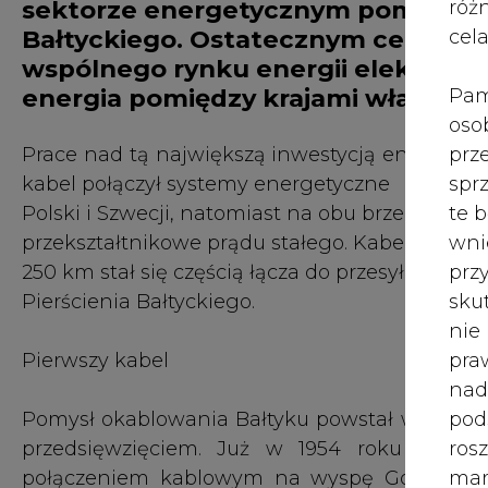
róż
250 km stał się częścią łącza do przesyłu prąd
cel
Pierścienia Bałtyckiego.
Pam
Pierwszy kabel
oso
prz
Pomysł okablowania Bałtyku powstał w Szwecji
spr
przedsięwzięciem. Już w 1954 roku rozpoc
te 
połączeniem kablowym na wyspę Gotlandia.
wni
firma ASEA. Przedsięwzięcie to było pierwszy
prz
stałego pod wysokim napięciem kablem p
sku
stałego o wysokim napięciu stało się szwedz
nie
prądu stałego HVDC, zrealizowanymi przez
pra
firmę Vattenfall, były: Kabel Konti-Skan l, o 
nad
o mocy 300 MW, (Szwecja-Dania, 1988), Kabe
pod
1989), Kabel Bałtycki, o mocy 600 MW, (Szwecja
ros
mar
Kierunek Ustka