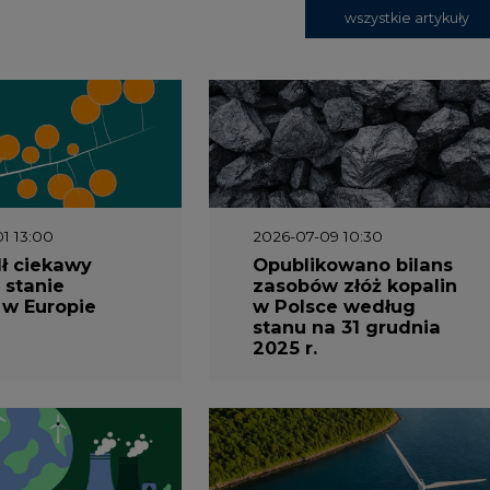
 stanie
zasobów złóż kopalin
 w Europie
w Polsce według
stanu na 31 grudnia
2025 r.
3 16:00
2026-05-23 15:00
 raport
Koszty transformacji
gaz do OZE.
energetyki w Polsce
nizacja
do 2040 roku –
nictwa
sprawdzamy wnioski
owego w
ekspertów