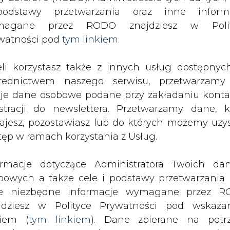
Bałtyku
odstawy przetwarzania oraz inne inform
magane przez RODO znajdziesz w Polit
watności pod
tym linkiem.
eli korzystasz także z innych usług dostępnyc
Szwecja - Poiska jest jednym z
rednictwem naszego serwisu, przetwarzamy
pracy technicznej i ekonomicznej w
je dane osobowe podane przy zakładaniu konta
krajami leżącymi w basenie Morza
estracji do newslettera. Przetwarzamy dane, k
jęcia tej inwestycji jest stworzenie
ajesz, pozostawiasz lub do których możemy uzy
ej, umożliwiającego przesył i obrót
tęp w ramach korzystania z Usług.
ego regionu.
ormacje dotyczące Administratora Twoich da
bowych a także cele i podstawy przetwarzania 
zną na Pomorzu trwały około półtora roku. Podmo
e niezbędne informacje wymagane przez 
jdziesz w Polityce Prywatności pod wskaz
stały bliźniacze stacje
kiem (
tym linkiem
). Dane zbierane na potr
tyczny długości