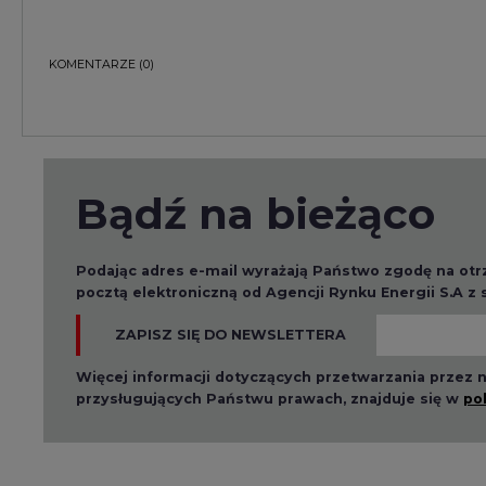
Podając adres e-mail wyrażają Państwo zgodę na ot
pocztą elektroniczną od Agencji Rynku Energii S.A z
ZAPISZ SIĘ DO NEWSLETTERA
Więcej informacji dotyczących przetwarzania przez
przysługujących Państwu prawach, znajduje się w
po
Raporty branżowe
2026-08-01 14:30
2026-08-0
Czy na Górnym Śląsku
Wyszed