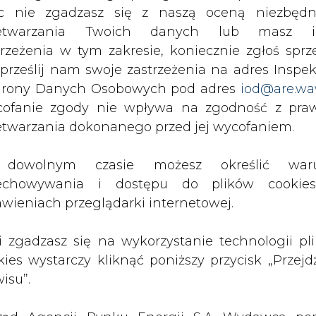
c nie zgadzasz się z naszą oceną niezbędn
zetwarzania Twoich danych lub masz i
najnowocześniejszą na świecie linią przesyłową p
trzeżenia w tym zakresie, koniecznie zgłoś sprz
ści kabel biegnie pod morzem bałtyckim. Ułoże
 prześlij nam swoje zastrzeżenia na adres Inspek
ł się specjalistyczny statek Sea Spider, pływa
rony Danych Osobowych pod adres
iod@are.wa
 15 centymetrów zakopany jest w dnie Bałtyk
ofanie zgody nie wpływa na zgodność z pr
firma SwePol Link chciała wybudować st
etwarzania dokonanego przed jej wycofaniem.
. Jednak ostatecznie postanowiono o zrealizow
Poprzednio przyjęte rozwiązania techniczne zos
dowolnym czasie możesz określić waru
cą na zastosowaniu dwóch kabli powrotnych, k
echowywania i dostępu do plików cooki
y stacjami w obu krajach. To rozwiązanie, po
awieniach przeglądarki internetowej.
ło wybrane przez inwestora przede wszystki
awanie związków chloru i jednocześnie minimali
li zgadzasz się na wykorzystanie technologii pl
ju kable przesyłowe.
kies wystarczy kliknąć poniższy przycisk „Przejd
isu”.