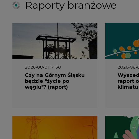
będzie "życie po
raport o
węglu"? (raport)
klimatu
2026-06-08 07:00
2026-05-2
Wyszedł raport
Wyszedł
"Bezpieczniej i taniej.
„Przez 
Ciepłownictwo na
Dekarbo
ratunek KSE"
ciepłow
system
Polsce”