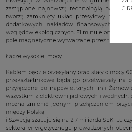
Zar
Kablem będzie przesyłany prąd stały o mocy 6
CIRE
przekształtnikowe będą go przetwarzały na p
przyłączone do napowietrznych linii Żamowi
wszystkim z elektrowni jądrowych i wodnych, b
można zmienić jednym przełączeniem przyci
między Polską
i Szwecją szacuje się na 2,7 miliarda SEK, co c
sektora energetycznego prowadzonych obecnie
Link AB, należąca do Vattenfall (48 procent u
Sieci Elektroenergetyczne (l procent).
przekształtnikowych jest holding ABB.
#
Energetyka
#
kraj
KOMENTARZE