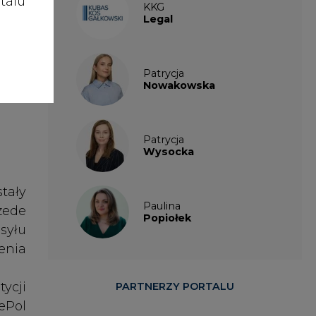
talu
tały
Paulina
zede
Popiołek
syłu
enia
tycji
PARTNERZY PORTALU
ePol
skie
acji
enie