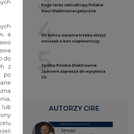
nych
CV
nych
w, a
AUTORZY CIRE
rawo
typu
rawa
dnym
REDAKTOR NACZELNY
Janusz
o do
awcą
Pietruszyński
ch z
rądu
, po
rądu
dane
wymi
Adrian
ażna
Kędzierski
nia,
an 2,
 lub
dia,
Grzegorz
rony
Wiśniewski
celu
żeli