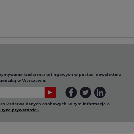
rzymywanie treści marketingowych w postaci newslettera
 siedzibą w Warszawie.
 nas Państwa danych osobowych, w tym informacje o
lityce prywatności.
wszystkie artykuły
1 13:00
2026-07-09 10:30
ł ciekawy
Opublikowano bilans