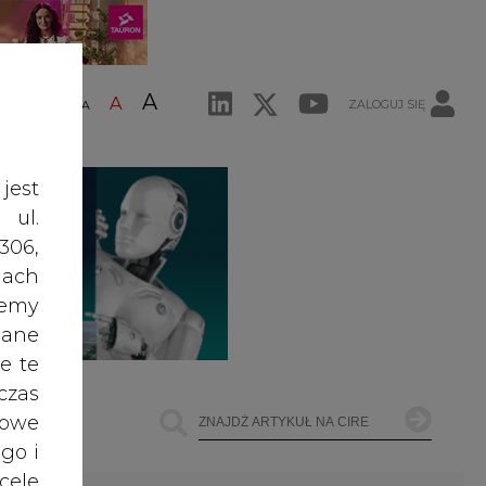
jest
 ul.
ŁOWNICTWO
OFFSHORE WIND
INNE
306,
ach
żemy
Najczęściej Czytane
dane
e te
czas
1
owe
go i
PGE szuka pracowników, zobacz
cele
nowe ogłoszenia