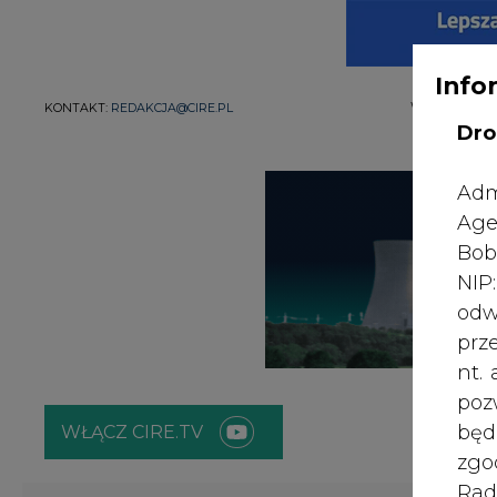
Info
Dro
WŁĄCZ CIRE.TV
Adm
Age
ENERGETYKA
ATOM
ZIELONA GO
Bob
NI
odw
Strona główna
/
SERWIS INFORMACYJNY CIRE 24
/
Prąd 
prz
nt.
2000-11-14 00:00
poz
bę
zgo
Rad