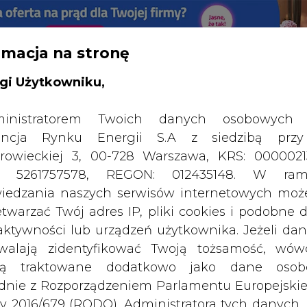
rmacja na stronę
gi Użytkowniku,
inistratorem Twoich danych osobowych 
ncja Rynku Energii S.A z siedzibą przy
SPODARKA
ZMIANY KADROWE NA RYNKU
CIEP
rowieckiej 3, 00-728 Warszawa, KRS: 0000021
P: 5261757578, REGON: 012435148. W ram
iedzania naszych serwisów internetowych mo
popłynie pod dnem Bałtyku
etwarzać Twój adres IP, pliki cookies i podobne 
 aktywności lub urządzeń użytkownika. Jeżeli dan
drukuj
skomentuj
udostępnij
:
walają zidentyfikować Twoją tożsamość, wów
dą traktowane dodatkowo jako dane osob
dnie z Rozporządzeniem Parlamentu Europejskie
y 2016/679 (RODO). Administratora tych danych, 