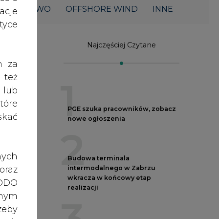
2
acje
yce
Budowa terminala
intermodalnego w Zabrzu
wkracza w końcowy etap
h za
realizacji
 też
3
 lub
tóre
Kogo teraz zatrudniają Polskie
skać
Sieci Elektroenergetyczne
4
nych
Do końca sierpnia trzeba złożyć
wniosek o bon ciepłowniczy
oraz
rski
5
RODO
anym
Spółka Polskie Elektrownie
zeby
Jądrowe zaprasza do wysyłania