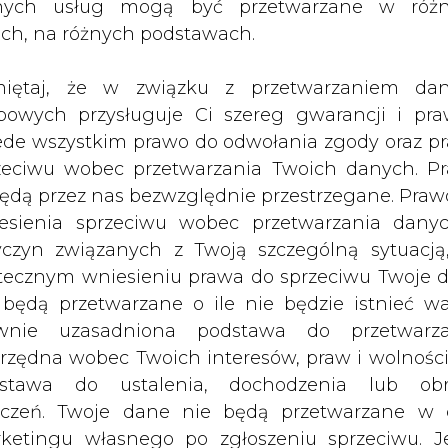
nych usług mogą być przetwarzane w róż
u stałego, zwanego
ach, na różnych podstawach.
iętaj, że w związku z przetwarzaniem da
bowych przysługuje Ci szereg gwarancji i pra
ede wszystkim prawo do odwołania zgody oraz p
. Taka operacja nie jest jednak pierwszym tego 
zeciwu wobec przetwarzania Twoich danych. P
zęto przesyłanie energii elektrycznej podwo
będą przez nas bezwzględnie przestrzegane. Praw
 Vattenfall był wówczas inwestorem, a wykon
esienia sprzeciwu wobec przetwarzania dany
m na świecie przykładem komercyjnego przesyłu p
yczyn związanych z Twoją szczególną sytuacją
odwodnym. Od czasu momentu przesyłanie p
tecznym wniesieniu prawa do sprzeciwu Twoje 
ką specjalnością. Kolejnymi połączeniami kablo
 będą przetwarzane o ile nie będzie istnieć w
wnie uzasadniona podstawa do przetwarza
mocy 250 MW, (Szwecja-Dania, 1964), Kabel Kond-Sk
rzędna wobec Twoich interesów, praw i wolności
l Fenno-Skan, o mocy 500 MW, (Szwecja-Finlan
stawa do ustalenia, dochodzenia lub ob
-Niemcy, 1990).
zczeń. Twoje dane nie będą przetwarzane w 
ketingu własnego po zgłoszeniu sprzeciwu. Je