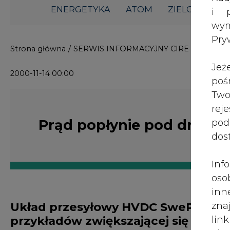
Prąd popłynie pod dnem 
i p
wy
Pry
Jeż
Układ przesyłowy HVDC SwePol Link 
poś
przykładów zwiększającej się współ
Two
sektorze energetycznym pomiędzy 
rej
Bałtyckiego. Ostatecznym celem pod
pod
wspólnego rynku energii elektryczn
dos
energia pomiędzy krajami właśnie t
Inf
oso
Prace nad tą największą inwestycją energetyc
inn
kabel połączył systemy energetyczne
zna
Polski i Szwecji, natomiast na obu brzegach pow
lin
przekształtnikowe prądu stałego. Kabel energe