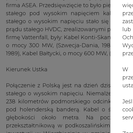
wię
pr
Połączenie z Polską jest na dzień dzisiejszy 
zas
stałego o wysokim napięciu. Niemalże w cało
lub
238 kilometrów podmorskiego odcinka zajmowa
Och
pod holenderską banderą. Kabel o średnicy
Wyc
głębokości około metra. Na początku 
prz
przekształtnikową w podkoszalińskim Mielnie
inwestycji w Wierzbięcinie w gminie Ustka. 
W 
zastąpione najnowszą technologią polegają
prz
tworzą zamknięty układ przesyłowy pomiędz
ust
dodatkowych nakładów finansowych, zosta
względów ekologicznych. Eliminuje ono powst
Jeś
pole magnetyczne wytwarzane przez tego rodza
coo
serw
Łącze wysokiej mocy