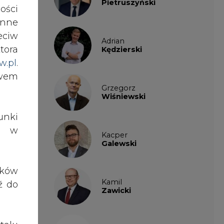
ości
Kacper
nne
rądu
Galewski
eciw
niem
tora
jący
Kamil
w.pl
.
u na
Zawicki
awem
ację
aniu
tały
KKG
Legal
nki
tóre
es w
mimo
m ze
Patrycja
zuje
Nowakowska
ików
ź do
Patrycja
Wysocka