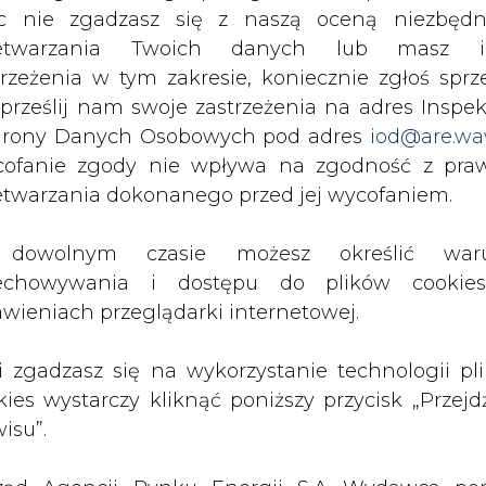
c nie zgadzasz się z naszą oceną niezbędn
zetwarzania Twoich danych lub masz i
PODPIS
trzeżenia w tym zakresie, koniecznie zgłoś sprz
 prześlij nam swoje zastrzeżenia na adres Inspek
rony Danych Osobowych pod adres
iod@are.wa
ofanie zgody nie wpływa na zgodność z pr
Przesłanie komentarza oznacza akceptację zasad korzystania
z portalu cire.pl
etwarzania dokonanego przed jej wycofaniem.
wyślij
dowolnym czasie możesz określić waru
echowywania i dostępu do plików cooki
awieniach przeglądarki internetowej.
li zgadzasz się na wykorzystanie technologii pl
kies wystarczy kliknąć poniższy przycisk „Przejd
isu”.