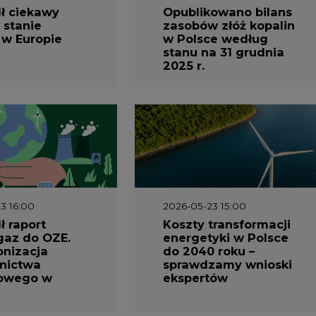
ł ciekawy
Opublikowano bilans
 stanie
zasobów złóż kopalin
 w Europie
w Polsce według
stanu na 31 grudnia
2025 r.
3 16:00
2026-05-23 15:00
 raport
Koszty transformacji
gaz do OZE.
energetyki w Polsce
nizacja
do 2040 roku –
nictwa
sprawdzamy wnioski
owego w
ekspertów