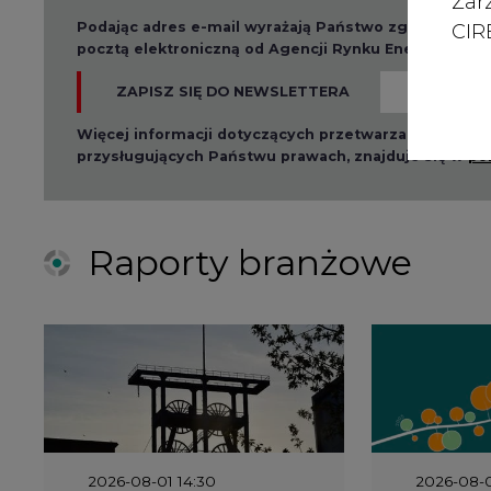
Zar
Podając adres e-mail wyrażają Państwo zgodę na ot
CIRE
pocztą elektroniczną od Agencji Rynku Energii S.A z
ZAPISZ SIĘ DO NEWSLETTERA
Więcej informacji dotyczących przetwarzania przez
przysługujących Państwu prawach, znajduje się w
po
Raporty branżowe
2026-08-01 14:30
2026-08-0