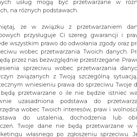
nych usług mogą być przetwarzane w róż
jnych pomiędzy Lubelskimi Zakładam
ach, na różnych podstawach.
iętaj, że w związku z przetwarzaniem da
zeń telekomunikacyjnych na terenie i urządzen
bowych przysługuje Ci szereg gwarancji i pra
EL. Umowa przewiduje budowę sieci światłowod
ede wszystkim prawo do odwołania zgody oraz p
ego i średniego napięcia, wykorzystanie kanaliz
zeciwu wobec przetwarzania Twoich danych. P
nej i pomieszczeń LUBZEL, eksploatację urzą
będą przez nas bezwzględnie przestrzegane. Praw
renie i urządzeniach LUBZEL oraz wyznacza za
esienia sprzeciwu wobec przetwarzania dany
dzy LUBZEL a Szeptel SA.
yczyn związanych z Twoją szczególną sytuacją
tecznym wniesieniu prawa do sprzeciwu Twoje 
u latach jej obowiązywania wyniesie 7 791 120 zł
 będą przetwarzane o ile nie będzie istnieć w
wnie uzasadniona podstawa do przetwarza
Artykuł powstał bez wsparcia narzędzi sztucznej
inteligencji. Wydawca portalu CIRE zgadza się na włącz
rzędna wobec Twoich interesów, praw i wolności
publikacji do szkoleń treningowych LLM.
stawa do ustalenia, dochodzenia lub ob
zczeń. Twoje dane nie będą przetwarzane w 
ketingu własnego po zgłoszeniu sprzeciwu. Je