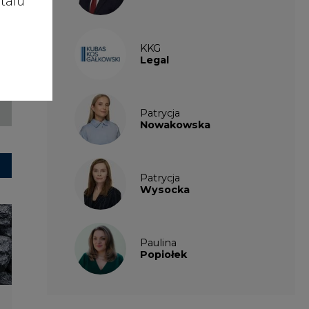
talu
KKG
Legal
Patrycja
Nowakowska
Patrycja
Wysocka
Paulina
Popiołek