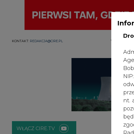
Info
Dro
WYDAWCA PO
KONTAKT:
REDAKCJA@CIRE.PL
Adm
Age
Bob
NI
odw
prz
nt.
poz
bę
zgo
WŁĄCZ CIRE.TV
Rad