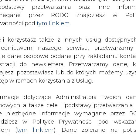
odstawy przetwarzania oraz inne inform
magane przez RODO znajdziesz w Polit
SPODARKA
ZMIANY KADROWE NA RYNKU
CIEP
watności pod
tym linkiem.
eli korzystasz także z innych usług dostępnyc
l buduje sieć w Lublinie
rednictwem naszego serwisu, przetwarzamy
drukuj
skomentuj
udostępnij
:
je dane osobowe podane przy zakładaniu konta
estracji do newslettera. Przetwarzamy dane, k
ajesz, pozostawiasz lub do których możemy uzy
tęp w ramach korzystania z Usług.
linie
ormacje dotyczące Administratora Twoich da
bowych a także cele i podstawy przetwarzania 
e niezbędne informacje wymagane przez 
jdziesz w Polityce Prywatności pod wskaz
kiem (
tym linkiem
). Dane zbierane na potr
topada długoletnią umowę o wspólnych