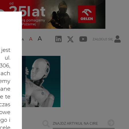
A
A
ZALOGUJ SIĘ
ŚĆ TEKSTU
A
jest
 ul.
306,
ach
żemy
dane
e te
czas
owe
go i
cele