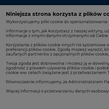
Niniejsza strona korzysta z plików c
Wykorzystujemy pliki cookie do spersonalizowania t
Informacje o tym, jak korzystasz z naszej witryny
informacje z innymi danymi otrzymanymi od Ciebie 
CIRE - kim jesteśmy
Rok 2025 na CIRE
Reklamuj się na CIRE
Rok 2024 na CIRE
Korzystanie z plików cookie innych niż systemow
preferencji plików cookie. Zgodę możesz wyrazić, kli
Patronat medialny CIRE
Rok 2023 na CIRE
zaufanych partnerów z opcjonalnych plików cookie, 
ARE - wydawca portalu CIRE
Rok 2022 na CIRE
Twoja zgoda jest dobrowolna i możesz ją w dowoln
zgodność z prawem używania plików cookie i podob
Zasady korzystania z portalu
RODO
cookie ww. celach związane jest z przetwarzaniem
Kontakt
Raporty branżowe
Równocześnie informujemy, że Administratorem Pań
Komentarze rynko
Więcej informacji o przetwarzaniu danych osobow