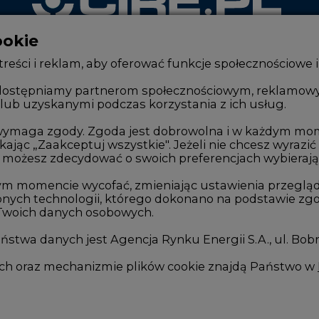
ookie
WYDAWCA PORTALU
reści i reklam, aby oferować funkcje społecznościowe i
, udostępniamy partnerom społecznościowym, reklamow
lub uzyskanymi podczas korzystania z ich usług.
Zmiany kadrowe na rynku
Innowacje 
Studio CIRE
Telekomuni
e wymaga zgody. Zgoda jest dobrowolna i w każdym mo
kając „Zaakceptuj wszystkie". Jeżeli nie chcesz wyrazić
Rozmowy o energetyce
Handel em
możesz zdecydować o swoich preferencjach wybierając je
Gospodarka
Wodór
ym momencie wycofać, zmieniając ustawienia przegląd
nych technologii, którego dokonano na podstawie zgod
Geopolityka
Górnictwo
 Twoich danych osobowych.
LTE450
Zmiany kl
stwa danych jest Agencja Rynku Energii S.A., ul. Bob
we
ych oraz mechanizmie plików cookie znajdą Państwo w