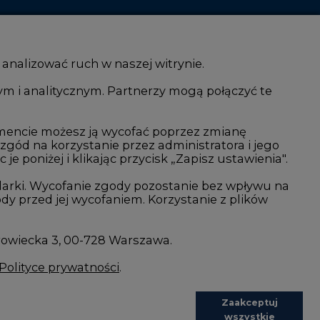
 analizować ruch w naszej witrynie.
ym i analitycznym. Partnerzy mogą połączyć te
i AI
Atom
kacja i IT
Fotowoltaika
mencie możesz ją wycofać poprzez zmianę
 zgód na korzystanie przez administratora i jego
isjami CO2
Offshore wind
 poniżej i klikając przycisk „Zapisz ustawienia".
Magazyny energii
arki. Wycofanie zgody pozostanie bez wpływu na
y przed jej wycofaniem. Korzystanie z plików
Zielone samorządy
imatyczne
Zielona gospodarka
rowiecka 3, 00-728 Warszawa.
Polityce prywatności
.
Zaakceptuj
wszystkie