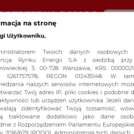
rmacja na stronę
gi Użytkowniku,
RTALU:
WIELKO
WYSOKI KONTRAST
inistratorem Twoich danych osobowych 
ncja Rynku Energii S.A z siedzibą przy
rowieckiej 3, 00-728 Warszawa, KRS: 0000021
P: 5261757578, REGON: 012435148. W ram
iedzania naszych serwisów internetowych mo
etwarzać Twój adres IP, pliki cookies i podobne 
 aktywności lub urządzeń użytkownika. Jeżeli dan
walają zidentyfikować Twoją tożsamość, wów
dą traktowane dodatkowo jako dane osob
dnie z Rozporządzeniem Parlamentu Europejskie
y 2016/679 (RODO). Administratora tych danych, 