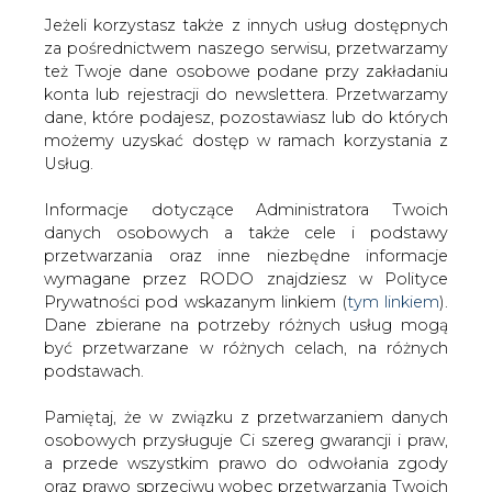
Jeżeli korzystasz także z innych usług dostępnych
za pośrednictwem naszego serwisu, przetwarzamy
też Twoje dane osobowe podane przy zakładaniu
konta lub rejestracji do newslettera. Przetwarzamy
Strona główna
/
SERWIS INFORMACYJNY CIRE
dane, które podajesz, pozostawiasz lub do których
24
/
Kurs Elektrimu rośnie cyklicznie
możemy uzyskać dostęp w ramach korzystania z
Usług.
2000-11-30 00:00
drukuj
Informacje dotyczące Administratora Twoich
skomentuj
danych osobowych a także cele i podstawy
udostępnij
:
przetwarzania oraz inne niezbędne informacje
wymagane przez RODO znajdziesz w Polityce
Prywatności pod wskazanym linkiem (
tym linkiem
).
Dane zbierane na potrzeby różnych usług mogą
Kurs Elektrimu rośnie cyklicznie
być przetwarzane w różnych celach, na różnych
podstawach.
Pamiętaj, że w związku z przetwarzaniem danych
osobowych przysługuje Ci szereg gwarancji i praw,
a przede wszystkim prawo do odwołania zgody
oraz prawo sprzeciwu wobec przetwarzania Twoich