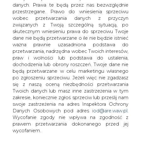
Rewelacją dnia okazał się Ełektrim.
danych. Prawa te będą przez nas bezwzględnie
Otworzył się poniżej i Średniej VAMA10 i
przestrzegane. Prawo do wniesienia sprzeciwu
handlował w okolicach 40 zł. Po danych
wobec przetwarzania danych z przyczyn
o GDP w USA urósł o 5 proc, dzięki
związanych z Twoją szczególną sytuacją, po
czemu na wykresie świecowym powstał
skutecznym wniesieniu prawa do sprzeciwu Twoje
biały długi korpus, który objął
dane nie będą przetwarzane o ile nie będzie istnieć
ważna prawnie uzasadniona podstawa do
poprzedzającą czarną świecę, dzienną
przetwarzania, nadrzędna wobec Twoich interesów,
(objęcie hossy).
praw i wolności lub podstawa do ustalenia,
ZAMKNIĘCIE
dochodzenia lub obrony roszczeń. Twoje dane nie
będą przetwarzane w celu marketingu własnego
3 proc. poniżej poprzedniego lokalnego szczytu i blisko
po zgłoszeniu sprzeciwu. Jeżeli więc nie zgadzasz
8-miesięcznej linii bessy (43,10 zł) dobrze świadczy o
się z naszą oceną niezbędności przetwarzania
determinacji popytu, prawdopodobnie szykującego się
Twoich danych lub masz inne zastrzeżenia w tym
do testu tej linii. Elektrim warto obserwować także z
zakresie, koniecznie zgłoś sprzeciw lub prześlij nam
powodu cyklicznych wzrostów. Posypały się sygnały
swoje zastrzeżenia na adres Inspektora Ochrony
kupna, nie tylko ze strony szybkich wskaźników ale
Danych Osobowych pod adres
iod@are.waw.pl
.
również średnioterminowego MACD. Za zmianą trendu
Wycofanie zgody nie wpływa na zgodność z
na wzrostowy przemawia przecięcie przez tygodniowe
prawem przetwarzania dokonanego przed jej
MACD swojej linii sygnału, pierwszy raz od marca.
wycofaniem.
Przebieg notowań pokazuje, że ważną i silną barierą dla