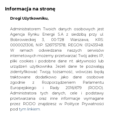
Informacja na stronę
Drogi Użytkowniku,
KONTAKT:
REDAKCJA@CIRE.PL
WYDAWCA PORTALU:
Administratorem Twoich danych osobowych jest
Agencja Rynku Energii S.A z siedzibą przy ul.
A
A
A
WIELKOŚĆ TEKSTU
WYSOKI KONTRAST
Bobrowieckiej 3, 00-728 Warszawa, KRS:
0000021306, NIP: 5261757578, REGON: 012435148.
ZALOGUJ SIĘ
W ramach odwiedzania naszych serwisów
internetowych możemy przetwarzać Twój adres IP,
pliki cookies i podobne dane nt. aktywności lub
urządzeń użytkownika. Jeżeli dane te pozwalają
zidentyfikować Twoją tożsamość, wówczas będą
traktowane dodatkowo jako dane osobowe
zgodnie z Rozporządzeniem Parlamentu
Europejskiego i Rady 2016/679 (RODO).
Administratora tych danych, cele i podstawy
przetwarzania oraz inne informacje wymagane
przez RODO znajdziesz w Polityce Prywatności
pod
tym linkiem.
WŁĄCZ CIRE.TV