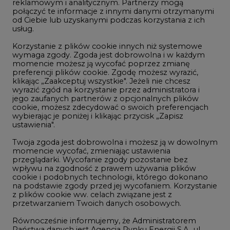
reklamowym i analitycznym. Partnerzy mogą
Geopolityka
połączyć te informacje z innymi danymi otrzymanymi
LTE450
od Ciebie lub uzyskanymi podczas korzystania z ich
usług.
Korzystanie z plików cookie innych niż systemowe
Innowacje i AI
wymaga zgody. Zgoda jest dobrowolna i w każdym
momencie możesz ją wycofać poprzez zmianę
Telekomunikacja i IT
preferencji plików cookie. Zgodę możesz wyrazić,
klikając „Zaakceptuj wszystkie". Jeżeli nie chcesz
Handel emisjami CO2
wyrazić zgód na korzystanie przez administratora i
Wodór
jego zaufanych partnerów z opcjonalnych plików
cookie, możesz zdecydować o swoich preferencjach
Górnictwo
wybierając je poniżej i klikając przycisk „Zapisz
ustawienia".
Zmiany klimatyczne
Twoja zgoda jest dobrowolna i możesz ją w dowolnym
momencie wycofać, zmieniając ustawienia
przeglądarki. Wycofanie zgody pozostanie bez
Atom
wpływu na zgodność z prawem używania plików
Fotowoltaika
cookie i podobnych technologii, którego dokonano
na podstawie zgody przed jej wycofaniem. Korzystanie
Offshore wind
z plików cookie ww. celach związane jest z
przetwarzaniem Twoich danych osobowych.
Magazyny energii
Równocześnie informujemy, że Administratorem
Zielone samorządy
Państwa danych jest Agencja Rynku Energii S.A., ul.