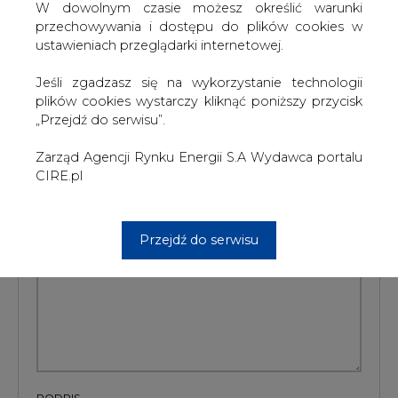
spadków jest 40 zł.
W dowolnym czasie możesz określić warunki
przechowywania i dostępu do plików cookies w
ustawieniach przeglądarki internetowej.
#
Energetyka
#
kraj
Jeśli zgadzasz się na wykorzystanie technologii
Artykuł powstał bez wsparcia narzędzi sztucznej inteligencji.
plików cookies wystarczy kliknąć poniższy przycisk
Wydawca portalu CIRE zgadza się na włączenie publikacji do
szkoleń treningowych LLM.
„Przejdź do serwisu”.
Zarząd Agencji Rynku Energii S.A Wydawca portalu
CIRE.pl
KOMENTARZE
Przejdź do serwisu
TREŚĆ KOMENTARZA
PODPIS