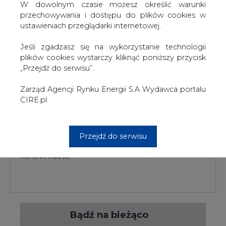
W dowolnym czasie możesz określić warunki
przechowywania i dostępu do plików cookies w
ustawieniach przeglądarki internetowej.
Jeśli zgadzasz się na wykorzystanie technologii
PODPIS
plików cookies wystarczy kliknąć poniższy przycisk
„Przejdź do serwisu”.
Zarząd Agencji Rynku Energii S.A Wydawca portalu
Przesłanie komentarza oznacza akceptację zasad korzystania z portalu
CIRE.pl
cire.pl
wyślij
Przejdź do serwisu
KOMENTARZE
(0)
Bądź na bieżąco