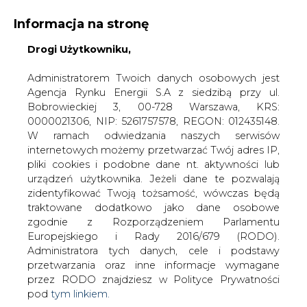
Informacja na stronę
Drogi Użytkowniku,
KONTAKT:
REDAKCJA@CIRE.PL
WYDAWCA PORTALU:
Administratorem Twoich danych osobowych jest
Agencja Rynku Energii S.A z siedzibą przy ul.
A
A
A
WIELKOŚĆ TEKSTU
WYSOKI KONTRAST
Bobrowieckiej 3, 00-728 Warszawa, KRS:
0000021306, NIP: 5261757578, REGON: 012435148.
ZALOGUJ SIĘ
W ramach odwiedzania naszych serwisów
internetowych możemy przetwarzać Twój adres IP,
pliki cookies i podobne dane nt. aktywności lub
urządzeń użytkownika. Jeżeli dane te pozwalają
zidentyfikować Twoją tożsamość, wówczas będą
traktowane dodatkowo jako dane osobowe
zgodnie z Rozporządzeniem Parlamentu
Europejskiego i Rady 2016/679 (RODO).
Administratora tych danych, cele i podstawy
przetwarzania oraz inne informacje wymagane
przez RODO znajdziesz w Polityce Prywatności
pod
tym linkiem.
WŁĄCZ CIRE.TV