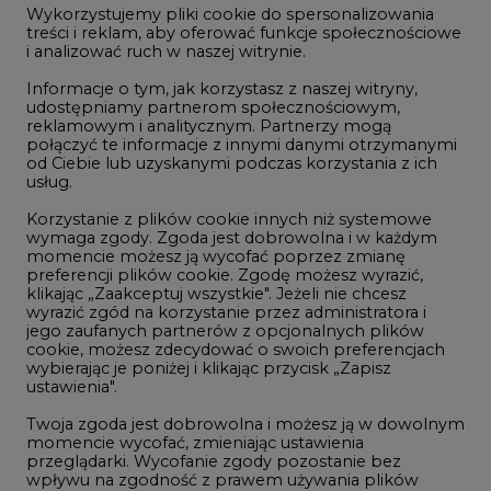
Wykorzystujemy pliki cookie do spersonalizowania
Studio CIRE
treści i reklam, aby oferować funkcje społecznościowe
i analizować ruch w naszej witrynie.
Rozmowy o energetyce
Informacje o tym, jak korzystasz z naszej witryny,
Gospodarka
udostępniamy partnerom społecznościowym,
reklamowym i analitycznym. Partnerzy mogą
Geopolityka
połączyć te informacje z innymi danymi otrzymanymi
LTE450
od Ciebie lub uzyskanymi podczas korzystania z ich
usług.
Korzystanie z plików cookie innych niż systemowe
Innowacje i AI
wymaga zgody. Zgoda jest dobrowolna i w każdym
momencie możesz ją wycofać poprzez zmianę
Telekomunikacja i IT
preferencji plików cookie. Zgodę możesz wyrazić,
klikając „Zaakceptuj wszystkie". Jeżeli nie chcesz
Handel emisjami CO2
wyrazić zgód na korzystanie przez administratora i
Wodór
jego zaufanych partnerów z opcjonalnych plików
cookie, możesz zdecydować o swoich preferencjach
Górnictwo
wybierając je poniżej i klikając przycisk „Zapisz
ustawienia".
Zmiany klimatyczne
Twoja zgoda jest dobrowolna i możesz ją w dowolnym
momencie wycofać, zmieniając ustawienia
przeglądarki. Wycofanie zgody pozostanie bez
Atom
wpływu na zgodność z prawem używania plików