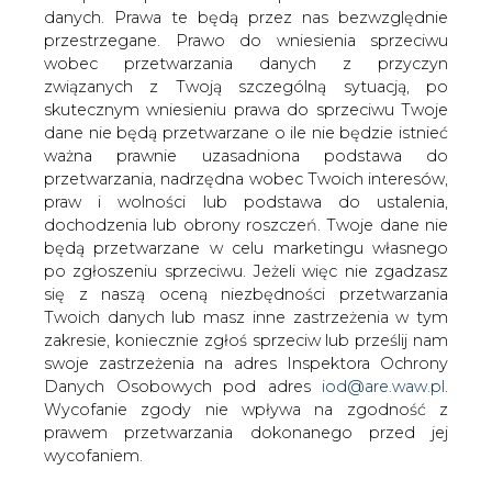
Elektrociepłownia Kraków sprzedała 24
danych. Prawa te będą przez nas bezwzględnie
listopada 1.089 tys. akcji eminenta.
przestrzegane. Prawo do wniesienia sprzeciwu
Obecnie posiada 1053 tys akcji dających
wobec przetwarzania danych z przyczyn
9.67 proc głosów na WZA. Nabywcą jest
związanych z Twoją szczególną sytuacją, po
spółka EDF International.
skutecznym wniesieniu prawa do sprzeciwu Twoje
dane nie będą przetwarzane o ile nie będzie istnieć
ważna prawnie uzasadniona podstawa do
#
Energetyka
#
kraj
przetwarzania, nadrzędna wobec Twoich interesów,
praw i wolności lub podstawa do ustalenia,
dochodzenia lub obrony roszczeń. Twoje dane nie
Artykuł powstał bez wsparcia narzędzi sztucznej inteligencji.
będą przetwarzane w celu marketingu własnego
Wydawca portalu CIRE zgadza się na włączenie publikacji do
szkoleń treningowych LLM.
po zgłoszeniu sprzeciwu. Jeżeli więc nie zgadzasz
się z naszą oceną niezbędności przetwarzania
Twoich danych lub masz inne zastrzeżenia w tym
zakresie, koniecznie zgłoś sprzeciw lub prześlij nam
swoje zastrzeżenia na adres Inspektora Ochrony
KOMENTARZE
Danych Osobowych pod adres
iod@are.waw.pl
.
Wycofanie zgody nie wpływa na zgodność z
TREŚĆ KOMENTARZA
prawem przetwarzania dokonanego przed jej
wycofaniem.