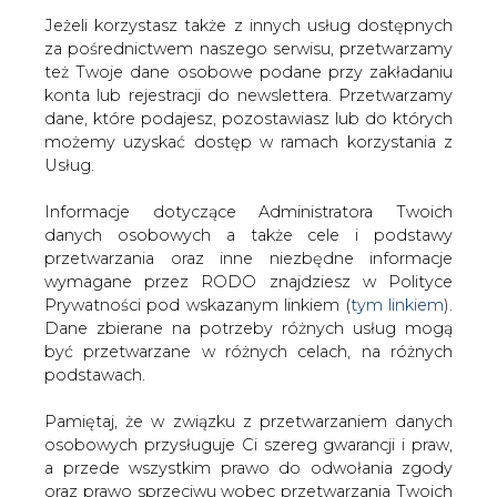
Jeżeli korzystasz także z innych usług dostępnych
za pośrednictwem naszego serwisu, przetwarzamy
też Twoje dane osobowe podane przy zakładaniu
konta lub rejestracji do newslettera. Przetwarzamy
Strona główna
/
SERWIS INFORMACYJNY CIRE
dane, które podajesz, pozostawiasz lub do których
24
/
Udziały w Kogeneracji
możemy uzyskać dostęp w ramach korzystania z
Usług.
2000-12-01 00:00
drukuj
Informacje dotyczące Administratora Twoich
skomentuj
danych osobowych a także cele i podstawy
udostępnij
:
przetwarzania oraz inne niezbędne informacje
wymagane przez RODO znajdziesz w Polityce
Prywatności pod wskazanym linkiem (
tym linkiem
).
Dane zbierane na potrzeby różnych usług mogą
Udziały w Kogeneracji
być przetwarzane w różnych celach, na różnych
podstawach.
Pamiętaj, że w związku z przetwarzaniem danych
osobowych przysługuje Ci szereg gwarancji i praw,
a przede wszystkim prawo do odwołania zgody
oraz prawo sprzeciwu wobec przetwarzania Twoich