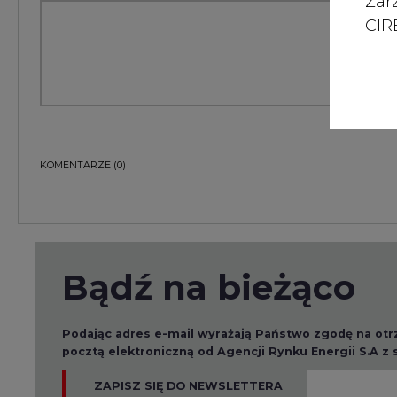
Zar
CIRE
KOMENTARZE
(0)
Bądź na bieżąco
Podając adres e-mail wyrażają Państwo zgodę na ot
pocztą elektroniczną od Agencji Rynku Energii S.A z
ZAPISZ SIĘ DO NEWSLETTERA