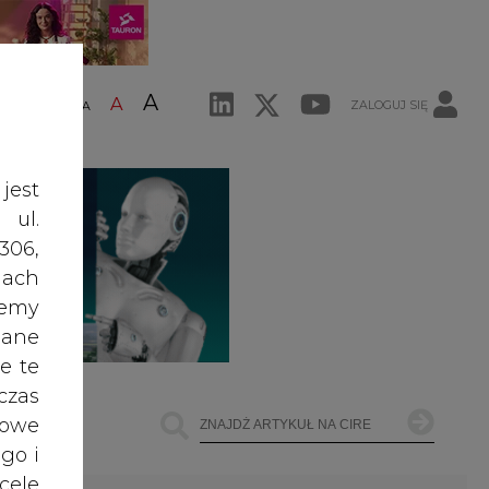
A
A
ZALOGUJ SIĘ
ŚĆ TEKSTU
A
jest
 ul.
306,
ach
żemy
dane
e te
czas
owe
go i
cele