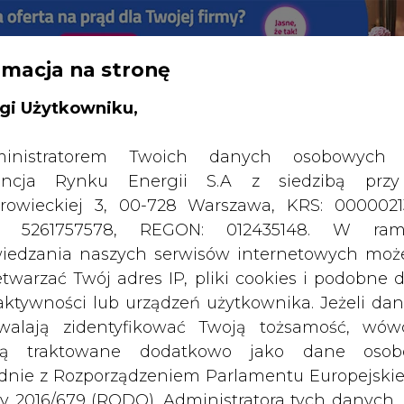
rmacja na stronę
RTALU:
WIELKO
WYSOKI KONTRAST
gi Użytkowniku,
inistratorem Twoich danych osobowych 
ncja Rynku Energii S.A z siedzibą przy
rowieckiej 3, 00-728 Warszawa, KRS: 0000021
P: 5261757578, REGON: 012435148. W ram
iedzania naszych serwisów internetowych mo
etwarzać Twój adres IP, pliki cookies i podobne 
 aktywności lub urządzeń użytkownika. Jeżeli dan
walają zidentyfikować Twoją tożsamość, wów
dą traktowane dodatkowo jako dane osob
dnie z Rozporządzeniem Parlamentu Europejskie
y 2016/679 (RODO). Administratora tych danych, 