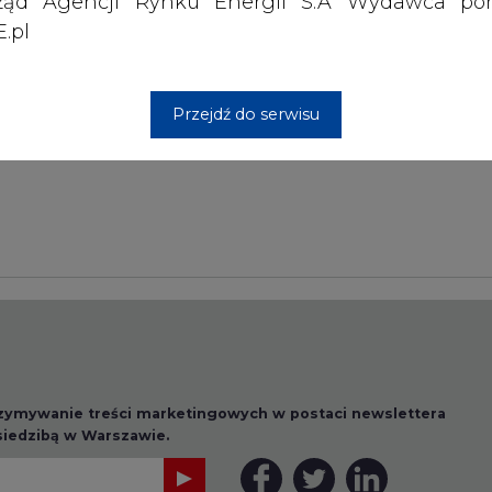
ząd Agencji Rynku Energii S.A Wydawca por
.pl
Przesłanie komentarza oznacza akceptację zasad korzystania
z portalu cire.pl
wyślij
Przejdź do serwisu
rzymywanie treści marketingowych w postaci newslettera
 siedzibą w Warszawie.