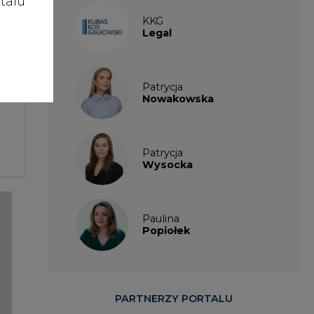
talu
KKG
Legal
Patrycja
Nowakowska
Patrycja
Wysocka
Paulina
Popiołek
PARTNERZY PORTALU