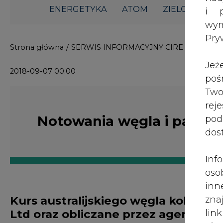
ENERGETYKA
ATOM
ZIELONA GO
i p
wy
Pry
Strona główna
/
SERWIS INFORMACYJNY CIRE 24
/
Notow
Jeż
2018-09-07 00:00
poś
Two
rej
Notowania węgla i paliw
pod
dos
Inf
oso
inn
Kurs australijskiego węgla koksuj
zna
Ltd oraz obliczane przez agencję
lin