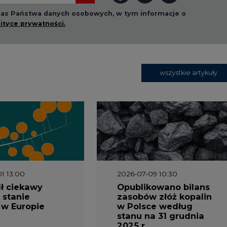
 nas Państwa danych osobowych, w tym informacje o
lityce prywatności.
wszystkie artykuły
1 13:00
2026-07-09 10:30
ł ciekawy
Opublikowano bilans
 stanie
zasobów złóż kopalin
 w Europie
w Polsce według
stanu na 31 grudnia
2025 r.