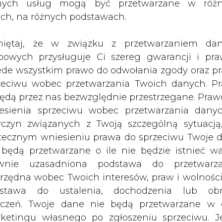
nych usług mogą być przetwarzane w róż
ach, na różnych podstawach.
Zmiany cen
iętaj, że w związku z przetwarzaniem da
Cena
1D
1M
YTD
1Y
bowych przysługuje Ci szereg gwarancji i pra
USD/t
ede wszystkim prawo do odwołania zgody oraz p
zeciwu wobec przetwarzania Twoich danych. P
będą przez nas bezwzględnie przestrzegane. Praw
esienia sprzeciwu wobec przetwarzania dany
182,20
0,0%
6,7%
-30,0%
-1
yczyn związanych z Twoją szczególną sytuacją
95,20
0,2%
9,1%
6,4%
18
tecznym wniesieniu prawa do sprzeciwu Twoje 
 będą przetwarzane o ile nie będzie istnieć w
wnie uzasadniona podstawa do przetwarza
rzędna wobec Twoich interesów, praw i wolności
786,10
-1,0%
-2,2%
12,9%
1
stawa do ustalenia, dochodzenia lub ob
740,10
-1,0%
-2,3%
13,8%
1
zczeń. Twoje dane nie będą przetwarzane w 
ketingu własnego po zgłoszeniu sprzeciwu. Je