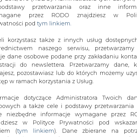
SPODARKA
ZMIANY KADROWE NA RYNKU
CIEP
odstawy przetwarzania oraz inne inform
magane przez RODO znajdziesz w Polit
watności pod
tym linkiem.
ania węgla i paliw
eli korzystasz także z innych usług dostępnyc
drukuj
skomentuj
udostępnij
:
rednictwem naszego serwisu, przetwarzamy
je dane osobowe podane przy zakładaniu konta
estracji do newslettera. Przetwarzamy dane, k
ajesz, pozostawiasz lub do których możemy uzy
tęp w ramach korzystania z Usług.
ormacje dotyczące Administratora Twoich da
bowych a także cele i podstawy przetwarzania 
e niezbędne informacje wymagane przez 
ącego podawany przez The Steel Index
jdziesz w Polityce Prywatności pod wskaz
 Bloomberg ceny węgla energetyczneg
kiem (
tym linkiem
). Dane zbierane na potr