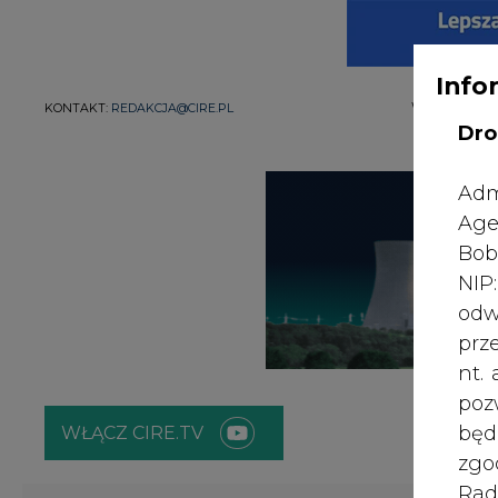
Info
WYDAWCA PO
KONTAKT:
REDAKCJA@CIRE.PL
Dro
Adm
Age
Bob
NI
odw
prz
nt.
poz
bę
WŁĄCZ CIRE.TV
zgo
Rad