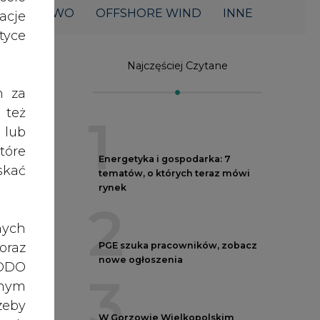
ŁOWNICTWO
OFFSHORE WIND
INNE
acje
yce
Najczęściej Czytane
h za
 też
1
 lub
tóre
Energetyka i gospodarka: 7
skać
tematów, o których teraz mówi
rynek
2
nych
oraz
PGE szuka pracowników, zobacz
nowe ogłoszenia
RODO
3
anym
o
zeby
W Gorzowie Wielkopolskim