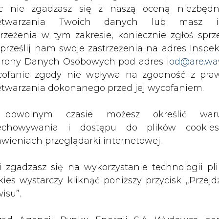
723,02
-1,5%
3,6%
14,7%
31
c nie zgadzasz się z naszą oceną niezbędn
zetwarzania Twoich danych lub masz i
662,71
-1,8%
2,7%
12,3%
3
trzeżenia w tym zakresie, koniecznie zgłoś sprz
410,61
-1,1%
-2,5%
13,7%
3
 prześlij nam swoje zastrzeżenia na adres Inspek
rony Danych Osobowych pod adres
iod@are.wa
409,11
-1,2%
-3,1%
13,6%
32
ofanie zgody nie wpływa na zgodność z pr
etwarzania dokonanego przed jej wycofaniem.
dowolnym czasie możesz określić waru
Artykuł powstał bez wsparcia narzędzi sztucznej
inteligencji. Wydawca portalu CIRE zgadza się na włącz
echowywania i dostępu do plików cooki
publikacji do szkoleń treningowych LLM.
awieniach przeglądarki internetowej.
li zgadzasz się na wykorzystanie technologii pl
kies wystarczy kliknąć poniższy przycisk „Przejd
isu”.
PODPIS