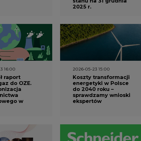
stanu na 31 grudnia
2025 r.
3 16:00
2026-05-23 15:00
 raport
Koszty transformacji
gaz do OZE.
energetyki w Polsce
nizacja
do 2040 roku –
nictwa
sprawdzamy wnioski
owego w
ekspertów