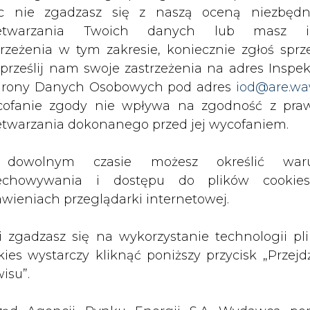
c nie zgadzasz się z naszą oceną niezbędn
zetwarzania Twoich danych lub masz i
akupy węgla na zimę już się rozpoczęły, to do k
trzeżenia w tym zakresie, koniecznie zgłoś sprz
a składach węgla sprzedawane są gospodars
 prześlij nam swoje zastrzeżenia na adres Inspek
rony Danych Osobowych pod adres
iod@are.wa
ofanie zgody nie wpływa na zgodność z pr
a, że prace nad wymaganiami dla węgla są w tok
etwarzania dokonanego przed jej wycofaniem.
zasie, jednak dotychczasowe projekty krytykują 
we - czytamy w gazecie.
dowolnym czasie możesz określić waru
echowywania i dostępu do plików cooki
Artykuł powstał bez wsparcia narzędzi sztucznej
inteligencji. Wydawca portalu CIRE zgadza się na włącz
awieniach przeglądarki internetowej.
publikacji do szkoleń treningowych LLM.
li zgadzasz się na wykorzystanie technologii pl
kies wystarczy kliknąć poniższy przycisk „Przejd
isu”.
PODPIS