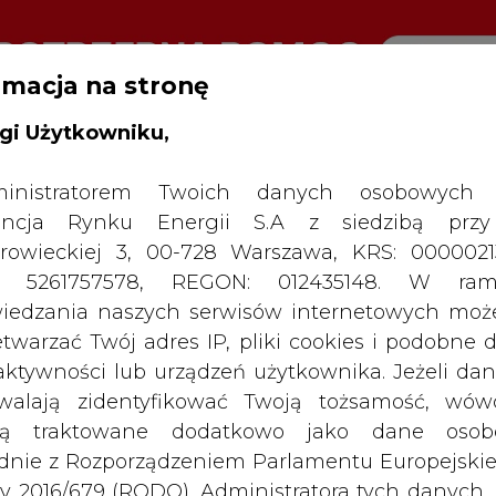
rmacja na stronę
gi Użytkowniku,
RTALU:
WIELKO
WYSOKI KONTRAST
inistratorem Twoich danych osobowych 
ncja Rynku Energii S.A z siedzibą przy
rowieckiej 3, 00-728 Warszawa, KRS: 0000021
P: 5261757578, REGON: 012435148. W ram
iedzania naszych serwisów internetowych mo
etwarzać Twój adres IP, pliki cookies i podobne 
 aktywności lub urządzeń użytkownika. Jeżeli dan
walają zidentyfikować Twoją tożsamość, wów
dą traktowane dodatkowo jako dane osob
dnie z Rozporządzeniem Parlamentu Europejskie
y 2016/679 (RODO). Administratora tych danych, 