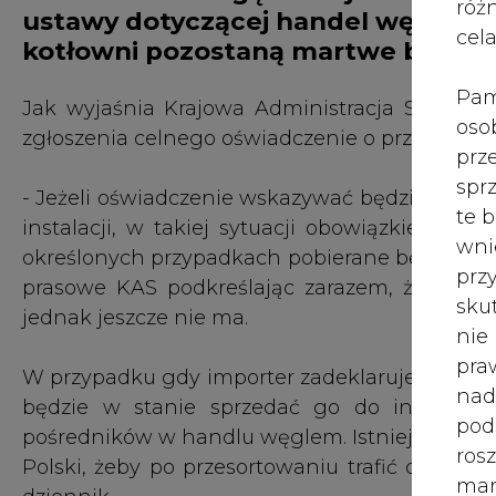
róż
ustawy dotyczącej handel węglem 
cel
kotłowni pozostaną martwe bez od
Pam
Jak wyjaśnia Krajowa Administracja Skarbowa
oso
zgłoszenia celnego oświadczenie o przeznacze
prz
spr
- Jeżeli oświadczenie wskazywać będzie na p
te 
instalacji, w takiej sytuacji obowiązkiem KA
wni
określonych przypadkach pobierane będą próbk
prz
prasowe KAS podkreślając zarazem, że rozp
sku
jednak jeszcze nie ma.
nie
pra
W przypadku gdy importer zadeklaruje, że nie
nad
będzie w stanie sprzedać go do instalacj
pod
pośredników w handlu węglem. Istnieje zagroż
ros
Polski, żeby po przesortowaniu trafić do pośr
mar