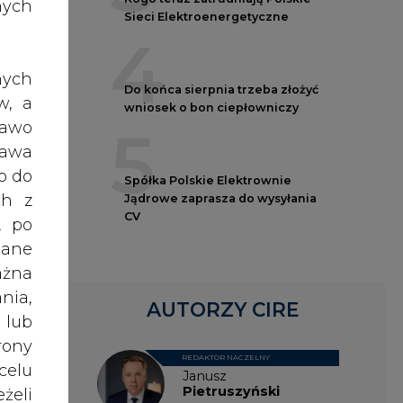
nych
Sieci Elektroenergetyczne
4
nych
ć do
Do końca sierpnia trzeba złożyć
w, a
wniosek o bon ciepłowniczy
rawo
5
rawa
łych
o do
Spółka Polskie Elektrownie
 a w
ch z
Jądrowe zaprasza do wysyłania
iuro
CV
, po
iowe
dane
ażna
nia,
nym,
AUTORZY CIRE
 lub
b do
rony
y do
REDAKTOR NACZELNY
celu
Janusz
śnia
Pietruszyński
żeli