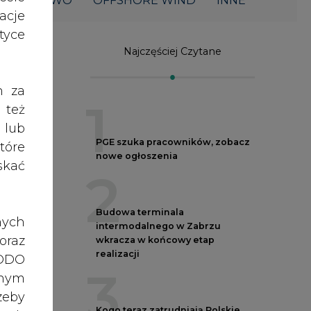
ŁOWNICTWO
OFFSHORE WIND
INNE
acje
yce
Najczęściej Czytane
h za
1
 też
 lub
PGE szuka pracowników, zobacz
tóre
nowe ogłoszenia
skać
2
Budowa terminala
nych
intermodalnego w Zabrzu
oraz
wkracza w końcowy etap
realizacji
RODO
3
anym
zeby
Kogo teraz zatrudniają Polskie