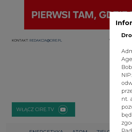
Info
Dro
WYDAWCA PO
KONTAKT:
REDAKCJA@CIRE.PL
Adm
Age
Bob
NI
odw
prz
nt.
poz
WŁĄCZ CIRE.TV
bę
zgo
Rad