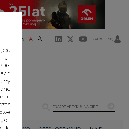
A
A
ZALOGUJ SIĘ
ŚĆ TEKSTU
A
jest
 ul.
306,
ach
żemy
dane
e te
czas
owe
go i
cele