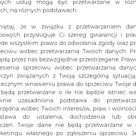
nych usług mogą być przetwarzane w róż
dla gospodarstw domowych i małych
ach, na różnych podstawach.
powiednich rozporządzeń.
iętaj, że w związku z przetwarzaniem da
 (KAS), importerzy węgla będą musieli załącza
bowych przysługuje Ci szereg gwarancji i pra
niu surowca.
ede wszystkim prawo do odwołania zgody oraz p
zeciwu wobec przetwarzania Twoich danych. P
rzeznaczenie dla gospodarstw domowych albo ma
będą przez nas bezwzględnie przestrzegane. Praw
S będzie kontrola, czy wymagania są spełnione,
esienia sprzeciwu wobec przetwarzania dany
i do badań laboratoryjnych - tłumaczy gazecie b
yczyn związanych z Twoją szczególną sytuacją
orządzenia wprowadzającego wymagania jakośc
tecznym wniesieniu prawa do sprzeciwu Twoje 
 będą przetwarzane o ile nie będzie istnieć w
wnie uzasadniona podstawa do przetwarza
 będzie sprzedawał surowca klientom indywidual
rzędna wobec Twoich interesów, praw i wolności
i o mocy cieplnej nie mniejszej niż 1 MW lu
stawa do ustalenia, dochodzenia lub ob
enie, że węgiel niesortowany będzie importowan
zczeń. Twoje dane nie będą przetwarzane w 
ednika, który już sprzeda go komu zechce - wyja
ketingu własnego po zgłoszeniu sprzeciwu. Je