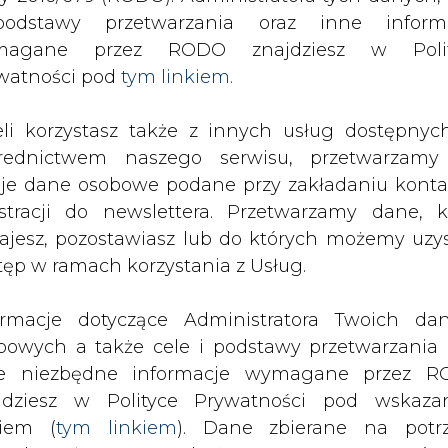
SPODARKA
ZMIANY KADROWE NA RYNKU
CIEP
odstawy przetwarzania oraz inne inform
magane przez RODO znajdziesz w Polit
watności pod
tym linkiem.
 ustawa o jakości paliw stałych martwa bez rozporządzeń
eli korzystasz także z innych usług dostępnyc
drukuj
skomentuj
udostępnij
:
rednictwem naszego serwisu, przetwarzamy
je dane osobowe podane przy zakładaniu konta
estracji do newslettera. Przetwarzamy dane, k
ajesz, pozostawiasz lub do których możemy uzy
liw stałych martwa bez
tęp w ramach korzystania z Usług.
ych
ormacje dotyczące Administratora Twoich da
bowych a także cele i podstawy przetwarzania 
e niezbędne informacje wymagane przez 
jdziesz w Polityce Prywatności pod wskaz
kiem (
tym linkiem
). Dane zbierane na potr
pospolita", przepisy znowelizowanej