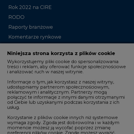
Rok 2022 na CIRE
RODO
Raporty branżowe
Komentarze rynkowe
Zmiany kadrowe na rynku
Niniejsza strona korzysta z plików cookie
Wykorzystujemy pliki cookie do spersonalizowania
Studio CIRE
treści i reklam, aby oferować funkcje społecznościowe
i analizować ruch w naszej witrynie.
Rozmowy o energetyce
Informacje o tym, jak korzystasz z naszej witryny,
Gospodarka
udostępniamy partnerom społecznościowym,
reklamowym i analitycznym. Partnerzy mogą
Geopolityka
połączyć te informacje z innymi danymi otrzymanymi
LTE450
od Ciebie lub uzyskanymi podczas korzystania z ich
usług.
Korzystanie z plików cookie innych niż systemowe
Innowacje i AI
wymaga zgody. Zgoda jest dobrowolna i w każdym
momencie możesz ją wycofać poprzez zmianę
Telekomunikacja i IT
preferencji plików cookie. Zgodę możesz wyrazić,