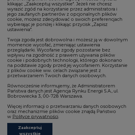
klikając „Zaakceptuj wszystkie". Jeżeli nie chcesz
Handel emisjami CO2
wyrazić zgód na korzystanie przez administratora i
Wodór
jego zaufanych partnerów z opcjonalnych plików
cookie, możesz zdecydować o swoich preferencjach
Górnictwo
wybierając je poniżej i klikając przycisk „Zapisz
ustawienia".
Zmiany klimatyczne
Twoja zgoda jest dobrowolna i możesz ją w dowolnym
momencie wycofać, zmieniając ustawienia
przeglądarki. Wycofanie zgody pozostanie bez
Atom
wpływu na zgodność z prawem używania plików
Fotowoltaika
cookie i podobnych technologii, którego dokonano
na podstawie zgody przed jej wycofaniem. Korzystanie
Offshore wind
z plików cookie ww. celach związane jest z
przetwarzaniem Twoich danych osobowych.
Magazyny energii
Równocześnie informujemy, że Administratorem
Zielone samorządy
Państwa danych jest Agencja Rynku Energii S.A., ul.
Bobrowiecka 3, 00-728 Warszawa.
Zielona gospodarka
Więcej informacji o przetwarzaniu danych osobowych
oraz mechanizmie plików cookie znajdą Państwo
w
Polityce prywatności
.
Zaakceptuj
©2002-
2021 - 2026
-
CIRE.PL
Centrum Informacji o Rynku Energii
wszystkie