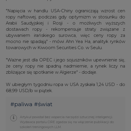
"Napięcia w handlu USA-Chiny ograniczają wzrost cen
ropy naftowej, podczas gdy optymizm w stosunku do
Arabii Saudyjskiej i Rosji - o możliwych wyższych
dostawach ropy - rekompensuje straty związane z
ubywaniem irańskiego surowca, więc ceny ropy za
mocno nie spadają" - mówi Ahn Yea Ha, analityk rynków
towarowych w Kiwoom Securities Co. w Seulu.
"Ważne jest dla OPEC i jego sojuszników upewnienie się,
że ceny ropy nie spadną nadmiernie, a rynek liczy na
zbliżające się spotkanie w Algierze" - dodaje.
W ubiegłym tygodniu ropa w USA zyskała 1,24 USD - do
68,99 USD/b w piątek.
#
paliwa
#
świat
Artykuł powstał bez wsparcia narzędzi sztucznej inteligencji.
Wydawca portalu CIRE zgadza się na włączenie publikacji do
szkoleń treningowych LLM.