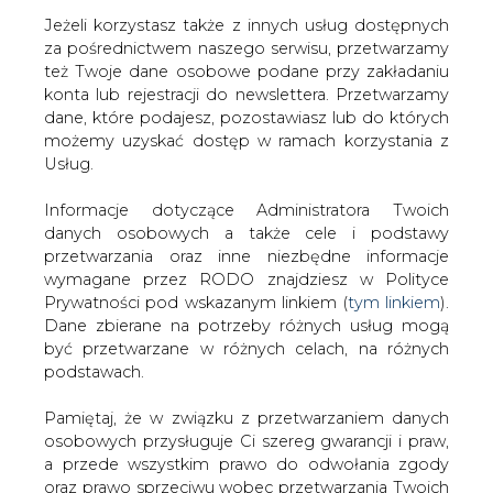
Jeżeli korzystasz także z innych usług dostępnych
za pośrednictwem naszego serwisu, przetwarzamy
też Twoje dane osobowe podane przy zakładaniu
konta lub rejestracji do newslettera. Przetwarzamy
Strona główna
/
SERWIS INFORMACYJNY CIRE
dane, które podajesz, pozostawiasz lub do których
24
/
Ceny ropy lekko w dół; USA dodają wiertnie,
możemy uzyskać dostęp w ramach korzystania z
Saudyjczycy i Rosjanie chcą więcej produkować
Usług.
2018-09-17 00:00
Informacje dotyczące Administratora Twoich
drukuj
danych osobowych a także cele i podstawy
skomentuj
przetwarzania oraz inne niezbędne informacje
udostępnij
:
wymagane przez RODO znajdziesz w Polityce
Prywatności pod wskazanym linkiem (
tym linkiem
).
Dane zbierane na potrzeby różnych usług mogą
być przetwarzane w różnych celach, na różnych
Ceny ropy lekko w dół; USA dodają
podstawach.
wiertnie, Saudyjczycy i Rosjanie
chcą więcej produkować
Pamiętaj, że w związku z przetwarzaniem danych
osobowych przysługuje Ci szereg gwarancji i praw,
a przede wszystkim prawo do odwołania zgody
oraz prawo sprzeciwu wobec przetwarzania Twoich