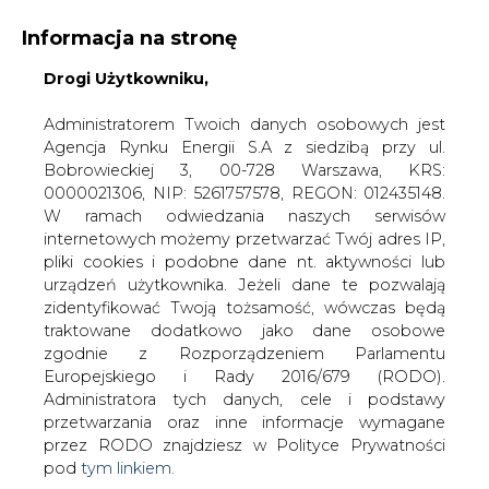
Informacja na stronę
Drogi Użytkowniku,
KONTAKT:
REDAKCJA@CIRE.PL
WYDAWCA PORTALU:
Administratorem Twoich danych osobowych jest
Agencja Rynku Energii S.A z siedzibą przy ul.
A
A
A
WIELKOŚĆ TEKSTU
WYSOKI KONTRAST
Bobrowieckiej 3, 00-728 Warszawa, KRS:
0000021306, NIP: 5261757578, REGON: 012435148.
ZALOGUJ SIĘ
W ramach odwiedzania naszych serwisów
internetowych możemy przetwarzać Twój adres IP,
pliki cookies i podobne dane nt. aktywności lub
urządzeń użytkownika. Jeżeli dane te pozwalają
zidentyfikować Twoją tożsamość, wówczas będą
traktowane dodatkowo jako dane osobowe
zgodnie z Rozporządzeniem Parlamentu
Europejskiego i Rady 2016/679 (RODO).
Administratora tych danych, cele i podstawy
przetwarzania oraz inne informacje wymagane
przez RODO znajdziesz w Polityce Prywatności
pod
tym linkiem.
WŁĄCZ CIRE.TV