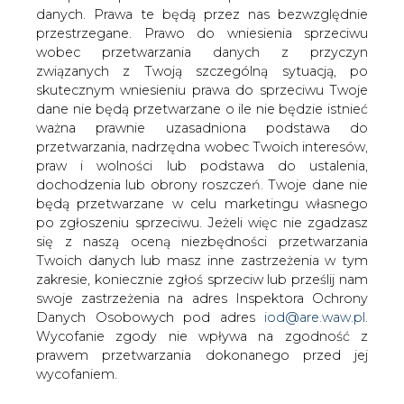
danych. Prawa te będą przez nas bezwzględnie
przestrzegane. Prawo do wniesienia sprzeciwu
wobec przetwarzania danych z przyczyn
Ropa naftowa w USA lekko w dół. Na
związanych z Twoją szczególną sytuacją, po
rynkach nie ma obaw, że zabraknie ropy
skutecznym wniesieniu prawa do sprzeciwu Twoje
po wprowadzeniu sankcji na Iran, bo
dane nie będą przetwarzane o ile nie będzie istnieć
Amerykanie uruchamiają nowe wiertnie
ważna prawnie uzasadniona podstawa do
ropy z łupków, a Arabia Saudyjska i
przetwarzania, nadrzędna wobec Twoich interesów,
Rosja deklarują gotowość do
praw i wolności lub podstawa do ustalenia,
ustabilizowania cen ropy i reakcji na
dochodzenia lub obrony roszczeń. Twoje dane nie
jakiekolwiek zmiany w podaży surowca -
będą przetwarzane w celu marketingu własnego
informują maklerzy.
po zgłoszeniu sprzeciwu. Jeżeli więc nie zgadzasz
się z naszą oceną niezbędności przetwarzania
Baryłka ropy West Texas Intermediate w dostawach na
Twoich danych lub masz inne zastrzeżenia w tym
październik na giełdzie paliw NYMEX w Nowym Jorku
zakresie, koniecznie zgłoś sprzeciw lub prześlij nam
jest wyceniana po 68,31 USD, po zniżce o 6 centów.
swoje zastrzeżenia na adres Inspektora Ochrony
Danych Osobowych pod adres
iod@are.waw.pl
.
Brent w dostawach na listopad na giełdzie paliw ICE
Wycofanie zgody nie wpływa na zgodność z
Futures Europe w Londynie jest wyceniana po 77,98 USD
prawem przetwarzania dokonanego przed jej
za baryłkę, po zniżce notowań o 11 centów.
wycofaniem.