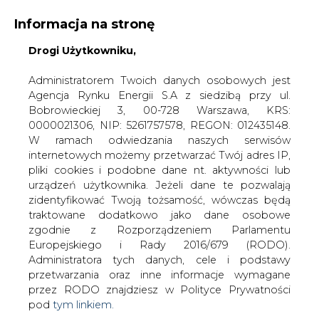
WYDAWCA PORTALU:
Informacja na stronę
A
A
A
Drogi Użytkowniku,
WIELKOŚĆ TEKSTU
WYSOKI KONTRAST
ZALOGUJ SIĘ
Administratorem Twoich danych osobowych jest
Agencja Rynku Energii S.A z siedzibą przy ul.
Bobrowieckiej 3, 00-728 Warszawa, KRS:
0000021306, NIP: 5261757578, REGON: 012435148.
W ramach odwiedzania naszych serwisów
internetowych możemy przetwarzać Twój adres IP,
pliki cookies i podobne dane nt. aktywności lub
urządzeń użytkownika. Jeżeli dane te pozwalają
zidentyfikować Twoją tożsamość, wówczas będą
traktowane dodatkowo jako dane osobowe
zgodnie z Rozporządzeniem Parlamentu
Europejskiego i Rady 2016/679 (RODO).
WŁĄCZ CIRE.TV
Administratora tych danych, cele i podstawy
przetwarzania oraz inne informacje wymagane
przez RODO znajdziesz w Polityce Prywatności
pod
tym linkiem.