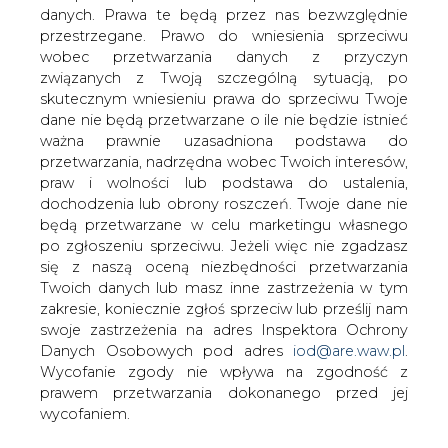
ubiegłym tygodniu spadły o 2,06 mln
danych. Prawa te będą przez nas bezwzględnie
baryłek, czyli o 0,5 proc., do 394,14 mln
przestrzegane. Prawo do wniesienia sprzeciwu
baryłek - poinformował amerykański
wobec przetwarzania danych z przyczyn
Departament Energii (DoE).
związanych z Twoją szczególną sytuacją, po
skutecznym wniesieniu prawa do sprzeciwu Twoje
Zapasy benzyny spadły w tym czasie o 1,72 mln baryłek,
dane nie będą przetwarzane o ile nie będzie istnieć
czyli 0,7 proc., do 234,15 mln baryłek.
ważna prawnie uzasadniona podstawa do
przetwarzania, nadrzędna wobec Twoich interesów,
Rezerwy paliw destylowanych, w tym oleju opałowego,
praw i wolności lub podstawa do ustalenia,
wzrosły o 839 tys. b, czyli o 0,6 proc. do 140,12 mln b -
dochodzenia lub obrony roszczeń. Twoje dane nie
podał DoE.
będą przetwarzane w celu marketingu własnego
po zgłoszeniu sprzeciwu. Jeżeli więc nie zgadzasz
#
paliwa
#
świat
się z naszą oceną niezbędności przetwarzania
Twoich danych lub masz inne zastrzeżenia w tym
zakresie, koniecznie zgłoś sprzeciw lub prześlij nam
Artykuł powstał bez wsparcia narzędzi sztucznej inteligencji.
Wydawca portalu CIRE zgadza się na włączenie publikacji do
swoje zastrzeżenia na adres Inspektora Ochrony
szkoleń treningowych LLM.
Danych Osobowych pod adres
iod@are.waw.pl
.
Wycofanie zgody nie wpływa na zgodność z
prawem przetwarzania dokonanego przed jej
wycofaniem.
KOMENTARZE