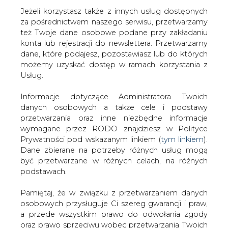
Strona główna
/
SERWIS INFORMACYJNY CIRE
Jeżeli korzystasz także z innych usług dostępnych
24
/
Zapasy ropy w USA w ubiegłym tygodniu spadły o
za pośrednictwem naszego serwisu, przetwarzamy
też Twoje dane osobowe podane przy zakładaniu
2,06 mln baryłek - DoE
konta lub rejestracji do newslettera. Przetwarzamy
2018-09-19 00:00
dane, które podajesz, pozostawiasz lub do których
drukuj
możemy uzyskać dostęp w ramach korzystania z
skomentuj
Usług.
udostępnij
:
Informacje dotyczące Administratora Twoich
danych osobowych a także cele i podstawy
przetwarzania oraz inne niezbędne informacje
wymagane przez RODO znajdziesz w Polityce
Zapasy ropy w USA w ubiegłym
tygodniu spadły o 2,06 mln baryłek
Prywatności pod wskazanym linkiem (
tym linkiem
).
- DoE
Dane zbierane na potrzeby różnych usług mogą
być przetwarzane w różnych celach, na różnych
podstawach.
Pamiętaj, że w związku z przetwarzaniem danych
osobowych przysługuje Ci szereg gwarancji i praw,
a przede wszystkim prawo do odwołania zgody
Zapasy ropy naftowej w USA w
oraz prawo sprzeciwu wobec przetwarzania Twoich