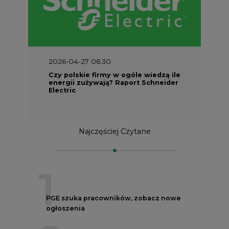
2026-04-27 06:30
Czy polskie firmy w ogóle wiedzą ile
energii zużywają? Raport Schneider
Electric
Najczęściej Czytane
1
PGE szuka pracowników, zobacz nowe
ogłoszenia
2
Budowa terminala intermodalnego w
Zabrzu wkracza w końcowy etap
realizacji