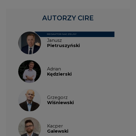
REDAKTOR NACZELNY
Janusz
Pietruszyński
Adrian
Kędzierski
Grzegorz
Wiśniewski
Kacper
Galewski
Kamil
Zawicki