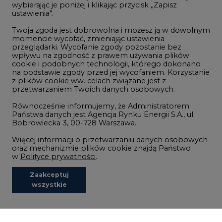
Górnictwo
wybierając je poniżej i klikając przycisk „Zapisz
ustawienia".
Zmiany klimatyczne
Twoja zgoda jest dobrowolna i możesz ją w dowolnym
momencie wycofać, zmieniając ustawienia
przeglądarki. Wycofanie zgody pozostanie bez
Atom
wpływu na zgodność z prawem używania plików
Fotowoltaika
cookie i podobnych technologii, którego dokonano
na podstawie zgody przed jej wycofaniem. Korzystanie
Offshore wind
z plików cookie ww. celach związane jest z
przetwarzaniem Twoich danych osobowych.
Magazyny energii
Równocześnie informujemy, że Administratorem
Zielone samorządy
Państwa danych jest Agencja Rynku Energii S.A., ul.
Bobrowiecka 3, 00-728 Warszawa.
Zielona gospodarka
Więcej informacji o przetwarzaniu danych osobowych
oraz mechanizmie plików cookie znajdą Państwo
w
Polityce prywatności
.
Zaakceptuj
©2002-
2021 - 2026
-
CIRE.PL
Centrum Informacji o Rynku Energii
wszystkie
REDAKCJA@CIRE.PL
REKLAMA@CIRE.PL
Niezbędne pliki cookies