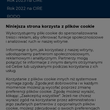
Raporty branżowe
Komentarze rynkowe
Zmiany kadrowe na rynku
Niniejsza strona korzysta z plików cookie
Wykorzystujemy pliki cookie do spersonalizowania
Studio CIRE
treści i reklam, aby oferować funkcje społecznościowe
i analizować ruch w naszej witrynie.
Rozmowy o energetyce
Informacje o tym, jak korzystasz z naszej witryny,
Gospodarka
udostępniamy partnerom społecznościowym,
reklamowym i analitycznym. Partnerzy mogą
Geopolityka
połączyć te informacje z innymi danymi otrzymanymi
LTE450
od Ciebie lub uzyskanymi podczas korzystania z ich
usług.
Korzystanie z plików cookie innych niż systemowe
Innowacje i AI
wymaga zgody. Zgoda jest dobrowolna i w każdym
momencie możesz ją wycofać poprzez zmianę
Telekomunikacja i IT
preferencji plików cookie. Zgodę możesz wyrazić,
klikając „Zaakceptuj wszystkie". Jeżeli nie chcesz
Handel emisjami CO2
wyrazić zgód na korzystanie przez administratora i
Wodór
jego zaufanych partnerów z opcjonalnych plików
cookie, możesz zdecydować o swoich preferencjach