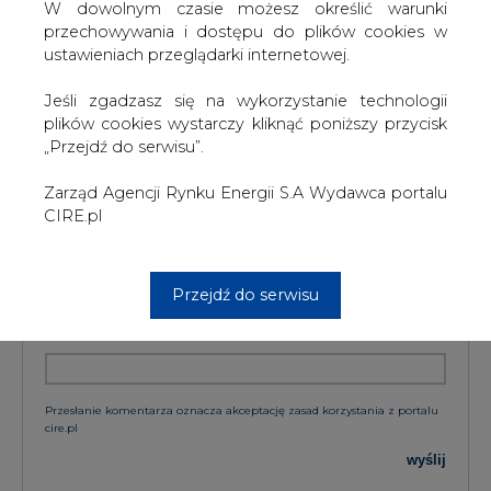
W dowolnym czasie możesz określić warunki
przechowywania i dostępu do plików cookies w
TREŚĆ KOMENTARZA
ustawieniach przeglądarki internetowej.
Jeśli zgadzasz się na wykorzystanie technologii
plików cookies wystarczy kliknąć poniższy przycisk
„Przejdź do serwisu”.
Zarząd Agencji Rynku Energii S.A Wydawca portalu
CIRE.pl
PODPIS
Przejdź do serwisu
Przesłanie komentarza oznacza akceptację zasad korzystania z portalu
cire.pl
wyślij
KOMENTARZE
(0)