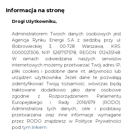
Informacja na stronę
Drogi Użytkowniku,
KONTAKT:
REDAKCJA@CIRE.PL
WYDAWCA PORTALU:
Administratorem Twoich danych osobowych jest
Agencja Rynku Energii S.A z siedzibą przy ul.
A
A
A
WIELKOŚĆ TEKSTU
WYSOKI KONTRAST
Bobrowieckiej 3, 00-728 Warszawa, KRS:
0000021306, NIP: 5261757578, REGON: 012435148.
ZALOGUJ SIĘ
W ramach odwiedzania naszych serwisów
internetowych możemy przetwarzać Twój adres IP,
pliki cookies i podobne dane nt. aktywności lub
urządzeń użytkownika. Jeżeli dane te pozwalają
zidentyfikować Twoją tożsamość, wówczas będą
traktowane dodatkowo jako dane osobowe
zgodnie z Rozporządzeniem Parlamentu
Europejskiego i Rady 2016/679 (RODO).
Administratora tych danych, cele i podstawy
przetwarzania oraz inne informacje wymagane
przez RODO znajdziesz w Polityce Prywatności
pod
tym linkiem.
WŁĄCZ CIRE.TV