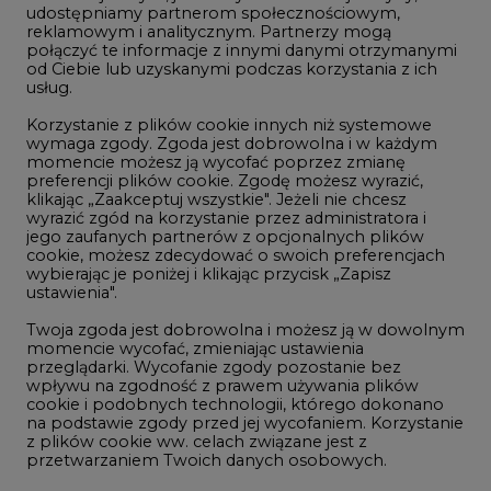
udostępniamy partnerom społecznościowym,
reklamowym i analitycznym. Partnerzy mogą
Geopolityka
połączyć te informacje z innymi danymi otrzymanymi
LTE450
od Ciebie lub uzyskanymi podczas korzystania z ich
usług.
Korzystanie z plików cookie innych niż systemowe
Innowacje i AI
wymaga zgody. Zgoda jest dobrowolna i w każdym
momencie możesz ją wycofać poprzez zmianę
Telekomunikacja i IT
preferencji plików cookie. Zgodę możesz wyrazić,
klikając „Zaakceptuj wszystkie". Jeżeli nie chcesz
Handel emisjami CO2
wyrazić zgód na korzystanie przez administratora i
Wodór
jego zaufanych partnerów z opcjonalnych plików
cookie, możesz zdecydować o swoich preferencjach
Górnictwo
wybierając je poniżej i klikając przycisk „Zapisz
ustawienia".
Zmiany klimatyczne
Twoja zgoda jest dobrowolna i możesz ją w dowolnym
momencie wycofać, zmieniając ustawienia
przeglądarki. Wycofanie zgody pozostanie bez
Atom
wpływu na zgodność z prawem używania plików
Fotowoltaika
cookie i podobnych technologii, którego dokonano
na podstawie zgody przed jej wycofaniem. Korzystanie
Offshore wind
z plików cookie ww. celach związane jest z
przetwarzaniem Twoich danych osobowych.
Magazyny energii