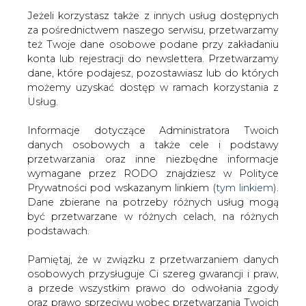
Jeżeli korzystasz także z innych usług dostępnych
za pośrednictwem naszego serwisu, przetwarzamy
też Twoje dane osobowe podane przy zakładaniu
konta lub rejestracji do newslettera. Przetwarzamy
Strona główna
/
SERWIS INFORMACYJNY CIRE
dane, które podajesz, pozostawiasz lub do których
24
/
MSP MA ZGODĘ NA SPRZEDAŻ WYBRZEŻA
możemy uzyskać dostęp w ramach korzystania z
Usług.
2001-01-30 00:00
drukuj
Informacje dotyczące Administratora Twoich
skomentuj
danych osobowych a także cele i podstawy
udostępnij
:
przetwarzania oraz inne niezbędne informacje
wymagane przez RODO znajdziesz w Polityce
Prywatności pod wskazanym linkiem (
tym linkiem
).
Dane zbierane na potrzeby różnych usług mogą
MSP MA ZGODĘ NA SPRZEDAŻ
być przetwarzane w różnych celach, na różnych
WYBRZEŻA
podstawach.
Pamiętaj, że w związku z przetwarzaniem danych
osobowych przysługuje Ci szereg gwarancji i praw,
a przede wszystkim prawo do odwołania zgody
oraz prawo sprzeciwu wobec przetwarzania Twoich