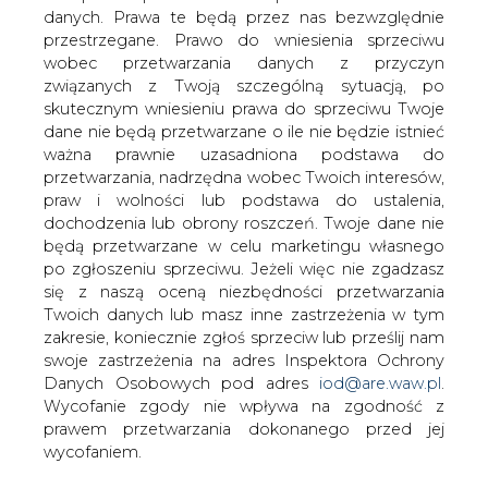
danych. Prawa te będą przez nas bezwzględnie
Resort spraw wewnętrznych wydał
przestrzegane. Prawo do wniesienia sprzeciwu
wreszcie zgodę na zakup przez
wobec przetwarzania danych z przyczyn
konsorcjum Electricite de France i Gaz
związanych z Twoją szczególną sytuacją, po
de France większościowego pakietu
skutecznym wniesieniu prawa do sprzeciwu Twoje
akcji Zespołu Elektrociepłowni
dane nie będą przetwarzane o ile nie będzie istnieć
Wybrzeże. Francuzi spodziewają się, że
ważna prawnie uzasadniona podstawa do
transakcję uda się zamknąć jeszcze
przetwarzania, nadrzędna wobec Twoich interesów,
przed końcem lutego.
praw i wolności lub podstawa do ustalenia,
dochodzenia lub obrony roszczeń. Twoje dane nie
W resorcie skarbu spodziewano się, że umowa z
będą przetwarzane w celu marketingu własnego
EDF/GDF (podpisana w czerwcu 2000 roku) będzie
po zgłoszeniu sprzeciwu. Jeżeli więc nie zgadzasz
mogła wejść w życie w lipcu lub sierpniu 2000 r. Wbrew
się z naszą oceną niezbędności przetwarzania
tym prognozom MSWiA zwlekało z decyzją niemal do
Twoich danych lub masz inne zastrzeżenia w tym
końca stycznia. Oficjalnie żaden z resortów nie wyjaśniał
zakresie, koniecznie zgłoś sprzeciw lub prześlij nam
przyczyn tej zwłoki, nieoficjalnie zaś mówiło się, że wiąże
swoje zastrzeżenia na adres Inspektora Ochrony
się ona ze śledztwem toczącym się wokół komunalnego
Danych Osobowych pod adres
iod@are.waw.pl
.
Gdańskiego Przedsiębiorstwa Energetyki Cieplnej, w
Wycofanie zgody nie wpływa na zgodność z
którym wykryto poważne nieprawidłowości. GPEC to
prawem przetwarzania dokonanego przed jej
największy klient ZEC Wybrzeże — do miejskiej spółki
wycofaniem.
trafia około 36 proc. (w ujęciu wartościowym) sprzedaży