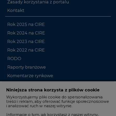
Zasady korzystania z portalu
Kontakt
Rok 2025 na CIRE
Rok 2024 na CIRE
Rok 2023 na CIRE
Rok 2022 na CIRE
RODO
Raporty branżowe
Komentarze rynkowe
Zmiany kadrowe na rynku
Niniejsza strona korzysta z plików cookie
Wykorzystujemy pliki cookie do spersonalizowania
Studio CIRE
treści i reklam, aby oferować funkcje społecznościowe
i analizować ruch w naszej witrynie.
Rozmowy o energetyce
Informacje o tym, jak korzystasz z naszej witryny,
Gospodarka