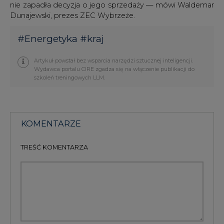
nie zapadła decyzja o jego sprzedaży — mówi Waldemar
Dunajewski, prezes ZEC Wybrzeże.
#
Energetyka
#
kraj
Artykuł powstał bez wsparcia narzędzi sztucznej inteligencji.
Wydawca portalu CIRE zgadza się na włączenie publikacji do
szkoleń treningowych LLM.
KOMENTARZE
TREŚĆ KOMENTARZA