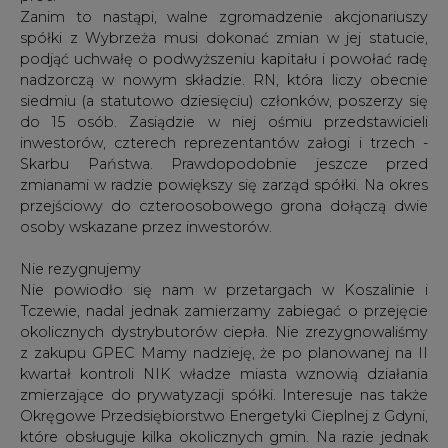
Zanim to nastąpi, walne zgromadzenie akcjonariuszy
spółki z Wybrzeża musi dokonać zmian w jej statucie,
podjąć uchwałę o podwyższeniu kapitału i powołać radę
nadzorczą w nowym składzie. RN, która liczy obecnie
siedmiu (a statutowo dziesięciu) członków, poszerzy się
do 15 osób. Zasiądzie w niej ośmiu przedstawicieli
inwestorów, czterech reprezentantów załogi i trzech -
Skarbu Państwa. Prawdopodobnie jeszcze przed
zmianami w radzie powiększy się zarząd spółki. Na okres
przejściowy do czteroosobowego grona dołączą dwie
osoby wskazane przez inwestorów.
Nie rezygnujemy
Nie powiodło się nam w przetargach w Koszalinie i
Tczewie, nadal jednak zamierzamy zabiegać o przejęcie
okolicznych dystrybutorów ciepła. Nie zrezygnowaliśmy
z zakupu GPEC Mamy nadzieję, że po planowanej na II
kwartał kontroli NIK władze miasta wznowią działania
zmierzające do prywatyzacji spółki. Interesuje nas także
Okręgowe Przedsiębiorstwo Energetyki Cieplnej z Gdyni,
które obsługuje kilka okolicznych gmin. Na razie jednak