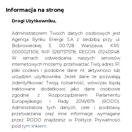
Informacja na stronę
Drogi Użytkowniku,
KONTAKT:
REDAKCJA@CIRE.PL
WYDAWCA PORTALU:
Administratorem Twoich danych osobowych jest
Agencja Rynku Energii S.A z siedzibą przy ul.
A
A
A
WIELKOŚĆ TEKSTU
WYSOKI KONTRAST
Bobrowieckiej 3, 00-728 Warszawa, KRS:
0000021306, NIP: 5261757578, REGON: 012435148.
ZALOGUJ SIĘ
W ramach odwiedzania naszych serwisów
internetowych możemy przetwarzać Twój adres IP,
pliki cookies i podobne dane nt. aktywności lub
urządzeń użytkownika. Jeżeli dane te pozwalają
zidentyfikować Twoją tożsamość, wówczas będą
traktowane dodatkowo jako dane osobowe
zgodnie z Rozporządzeniem Parlamentu
Europejskiego i Rady 2016/679 (RODO).
Administratora tych danych, cele i podstawy
przetwarzania oraz inne informacje wymagane
przez RODO znajdziesz w Polityce Prywatności
pod
tym linkiem.
WŁĄCZ CIRE.TV