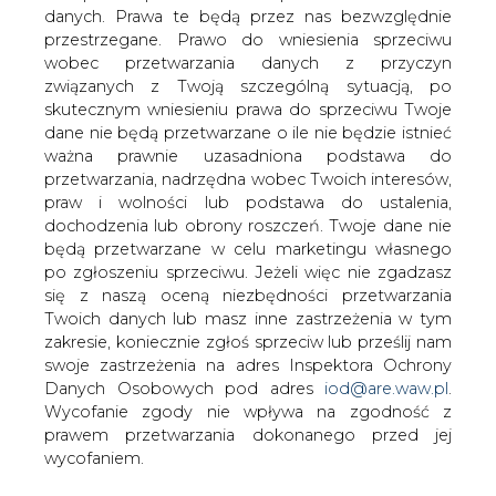
Prezes Enron Poland, Jarek
danych. Prawa te będą przez nas bezwzględnie
Astramowicz uważa, że: &#8220;W celu
przestrzegane. Prawo do wniesienia sprzeciwu
eliminacji możliwości wystąpienia
wobec przetwarzania danych z przyczyn
kryzysu energetycznego w Polsce,
związanych z Twoją szczególną sytuacją, po
należy ułatwiać i stymulować rozwój
skutecznym wniesieniu prawa do sprzeciwu Twoje
dane nie będą przetwarzane o ile nie będzie istnieć
konkurencji na rynku energii
ważna prawnie uzasadniona podstawa do
elektrycznej&#8221;.
przetwarzania, nadrzędna wobec Twoich interesów,
Jego zdaniem w tym celu trzeba m. in. motywować
praw i wolności lub podstawa do ustalenia,
nowych dostawców do wchodzenia na rynek detaliczny,
dochodzenia lub obrony roszczeń. Twoje dane nie
uprawnionym odbiorcom końcowym zapewnić
będą przetwarzane w celu marketingu własnego
rzeczywistą swobodę wyboru dostawcy, a uczestnikom
po zgłoszeniu sprzeciwu. Jeżeli więc nie zgadzasz
rynku energii elektrycznej umożliwić handel na rynku
się z naszą oceną niezbędności przetwarzania
pozagiełdowym kontraktami fizycznymi i finansowymi.
Twoich danych lub masz inne zastrzeżenia w tym
Mimo iż aktualna spora nadwyżka mocy wytwórczych
zakresie, koniecznie zgłoś sprzeciw lub prześlij nam
polskich elektrowni sprzyja stworzeniu pożądanej
swoje zastrzeżenia na adres Inspektora Ochrony
konkurencji na rynku, to aby w dalszej perspektywie
Danych Osobowych pod adres
iod@are.waw.pl
.
(ponad 5 lat) utrzymać podobny poziom konkurencji
Wycofanie zgody nie wpływa na zgodność z
wśród wytwórców, trzeba zadbać o odpowiednią
prawem przetwarzania dokonanego przed jej
przejrzystość rynku i szybką prywatyzację działających na
wycofaniem.
nim podmiotów.