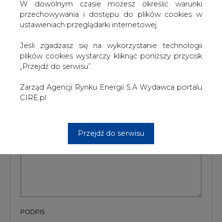
W dowolnym czasie możesz określić warunki
przechowywania i dostępu do plików cookies w
#
Energetyka
#
kraj
ustawieniach przeglądarki internetowej.
Artykuł powstał bez wsparcia narzędzi sztucznej inteligencji.
Jeśli zgadzasz się na wykorzystanie technologii
Wydawca portalu CIRE zgadza się na włączenie publikacji do
szkoleń treningowych LLM.
plików cookies wystarczy kliknąć poniższy przycisk
„Przejdź do serwisu”.
Zarząd Agencji Rynku Energii S.A Wydawca portalu
CIRE.pl
KOMENTARZE
TREŚĆ KOMENTARZA
Przejdź do serwisu
PODPIS