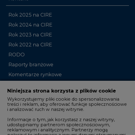
Rok 2025 na CIRE
Rok 2024 na CIRE
Rok 2023 na CIRE
Rok 2022 na CIRE
RODO
Raporty branżowe
Komentarze rynkowe
Zmiany kadrowe na rynku
Niniejsza strona korzysta z plików cookie
Wykorzystujemy pliki cookie do spersonalizowania
Studio CIRE
treści i reklam, aby oferować funkcje społecznościowe
i analizować ruch w naszej witrynie.
Rozmowy o energetyce
Informacje o tym, jak korzystasz z naszej witryny,
Gospodarka
udostępniamy partnerom społecznościowym,
reklamowym i analitycznym. Partnerzy mogą
Geopolityka