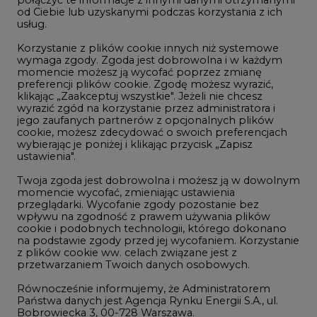
połączyć te informacje z innymi danymi otrzymanymi
LTE450
od Ciebie lub uzyskanymi podczas korzystania z ich
usług.
Korzystanie z plików cookie innych niż systemowe
Innowacje i AI
wymaga zgody. Zgoda jest dobrowolna i w każdym
momencie możesz ją wycofać poprzez zmianę
Telekomunikacja i IT
preferencji plików cookie. Zgodę możesz wyrazić,
klikając „Zaakceptuj wszystkie". Jeżeli nie chcesz
Handel emisjami CO2
wyrazić zgód na korzystanie przez administratora i
Wodór
jego zaufanych partnerów z opcjonalnych plików
cookie, możesz zdecydować o swoich preferencjach
Górnictwo
wybierając je poniżej i klikając przycisk „Zapisz
ustawienia".
Zmiany klimatyczne
Twoja zgoda jest dobrowolna i możesz ją w dowolnym
momencie wycofać, zmieniając ustawienia
przeglądarki. Wycofanie zgody pozostanie bez
Atom
wpływu na zgodność z prawem używania plików
Fotowoltaika
cookie i podobnych technologii, którego dokonano
na podstawie zgody przed jej wycofaniem. Korzystanie
Offshore wind
z plików cookie ww. celach związane jest z
przetwarzaniem Twoich danych osobowych.
Magazyny energii
Równocześnie informujemy, że Administratorem
Zielone samorządy
Państwa danych jest Agencja Rynku Energii S.A., ul.
Bobrowiecka 3, 00-728 Warszawa.