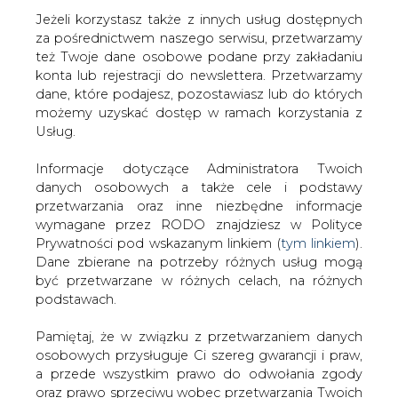
Jeżeli korzystasz także z innych usług dostępnych
za pośrednictwem naszego serwisu, przetwarzamy
też Twoje dane osobowe podane przy zakładaniu
konta lub rejestracji do newslettera. Przetwarzamy
Strona główna
/
SERWIS INFORMACYJNY CIRE
dane, które podajesz, pozostawiasz lub do których
24
/
Pożądana konkurencja
możemy uzyskać dostęp w ramach korzystania z
Usług.
2001-02-09 00:00
drukuj
Informacje dotyczące Administratora Twoich
skomentuj
danych osobowych a także cele i podstawy
udostępnij
:
przetwarzania oraz inne niezbędne informacje
wymagane przez RODO znajdziesz w Polityce
Prywatności pod wskazanym linkiem (
tym linkiem
).
Dane zbierane na potrzeby różnych usług mogą
Pożądana konkurencja
być przetwarzane w różnych celach, na różnych
podstawach.
Pamiętaj, że w związku z przetwarzaniem danych
osobowych przysługuje Ci szereg gwarancji i praw,
a przede wszystkim prawo do odwołania zgody
oraz prawo sprzeciwu wobec przetwarzania Twoich