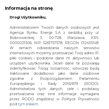
Informacja na stronę
Drogi Użytkowniku,
KONTAKT:
REDAKCJA@CIRE.PL
WYDAWCA PORTALU:
Administratorem Twoich danych osobowych jest
Agencja Rynku Energii S.A z siedzibą przy ul.
A
A
A
WIELKOŚĆ TEKSTU
WYSOKI KONTRAST
Bobrowieckiej 3, 00-728 Warszawa, KRS:
0000021306, NIP: 5261757578, REGON: 012435148.
ZALOGUJ SIĘ
W ramach odwiedzania naszych serwisów
internetowych możemy przetwarzać Twój adres IP,
pliki cookies i podobne dane nt. aktywności lub
urządzeń użytkownika. Jeżeli dane te pozwalają
zidentyfikować Twoją tożsamość, wówczas będą
traktowane dodatkowo jako dane osobowe
zgodnie z Rozporządzeniem Parlamentu
Europejskiego i Rady 2016/679 (RODO).
Administratora tych danych, cele i podstawy
przetwarzania oraz inne informacje wymagane
przez RODO znajdziesz w Polityce Prywatności
pod
tym linkiem.
WŁĄCZ CIRE.TV