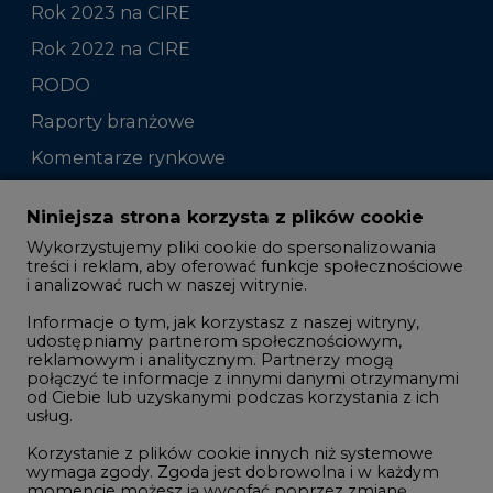
Rok 2023 na CIRE
Rok 2022 na CIRE
RODO
Raporty branżowe
Komentarze rynkowe
Zmiany kadrowe na rynku
Niniejsza strona korzysta z plików cookie
Wykorzystujemy pliki cookie do spersonalizowania
Studio CIRE
treści i reklam, aby oferować funkcje społecznościowe
i analizować ruch w naszej witrynie.
Rozmowy o energetyce
Informacje o tym, jak korzystasz z naszej witryny,
Gospodarka
udostępniamy partnerom społecznościowym,
reklamowym i analitycznym. Partnerzy mogą
Geopolityka
połączyć te informacje z innymi danymi otrzymanymi
LTE450
od Ciebie lub uzyskanymi podczas korzystania z ich
usług.
Korzystanie z plików cookie innych niż systemowe
Innowacje i AI
wymaga zgody. Zgoda jest dobrowolna i w każdym
momencie możesz ją wycofać poprzez zmianę