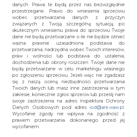
danych. Prawa te będą przez nas bezwzględnie
przestrzegane. Prawo do wniesienia sprzeciwu
wobec przetwarzania danych z przyczyn
Rząd zgodził się na podpisanie
związanych z Twoją szczególną sytuacją, po
porozumienia, którego celem jest
skutecznym wniesieniu prawa do sprzeciwu Twoje
określenie zobowiązań, jakie
dane nie będą przetwarzane o ile nie będzie istnieć
spoczywają na państwie goszczącym
ważna prawnie uzasadniona podstawa do
Konferencję w sprawie zmian klimatu
przetwarzania, nadrzędna wobec Twoich interesów,
(COP24) - wynika z komunikatu CIR.
praw i wolności lub podstawa do ustalenia,
Konferencja odbędzie się w grudniu w
dochodzenia lub obrony roszczeń. Twoje dane nie
Katowicach.
będą przetwarzane w celu marketingu własnego
po zgłoszeniu sprzeciwu. Jeżeli więc nie zgadzasz
Porozumienie to, dodaje CIR, stanowi podstawę prawną
się z naszą oceną niezbędności przetwarzania
do organizacji tego wydarzenia (chodzi m.in. o zasady
Twoich danych lub masz inne zastrzeżenia w tym
uczestnictwa i obsługi konferencji klimatycznej). Pomoże
zakresie, koniecznie zgłoś sprzeciw lub prześlij nam
w sprawnej i bezpiecznej organizacji w Polsce konferencji
swoje zastrzeżenia na adres Inspektora Ochrony
klimatycznej (Konferencja COP24) w Katowicach. Projekt
Danych Osobowych pod adres
iod@are.waw.pl
.
uchwały przedłożył minister środowiska.
Wycofanie zgody nie wpływa na zgodność z
prawem przetwarzania dokonanego przed jej
"Porozumienie ma charakter szczegółowy (wobec
wycofaniem.
ogólnych zobowiązań wynikających z członkostwa Polski