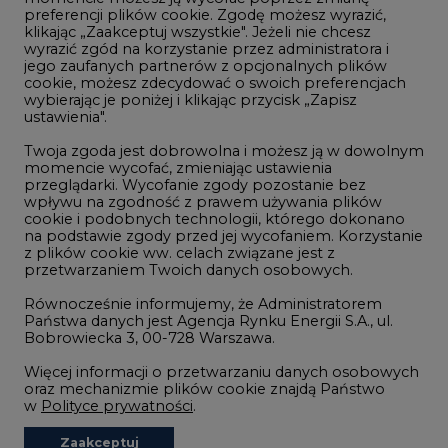
Telekomunikacja i IT
preferencji plików cookie. Zgodę możesz wyrazić,
klikając „Zaakceptuj wszystkie". Jeżeli nie chcesz
Handel emisjami CO2
wyrazić zgód na korzystanie przez administratora i
Wodór
jego zaufanych partnerów z opcjonalnych plików
cookie, możesz zdecydować o swoich preferencjach
Górnictwo
wybierając je poniżej i klikając przycisk „Zapisz
ustawienia".
Zmiany klimatyczne
Twoja zgoda jest dobrowolna i możesz ją w dowolnym
momencie wycofać, zmieniając ustawienia
przeglądarki. Wycofanie zgody pozostanie bez
Atom
wpływu na zgodność z prawem używania plików
Fotowoltaika
cookie i podobnych technologii, którego dokonano
na podstawie zgody przed jej wycofaniem. Korzystanie
Offshore wind
z plików cookie ww. celach związane jest z
przetwarzaniem Twoich danych osobowych.
Magazyny energii
Równocześnie informujemy, że Administratorem
Zielone samorządy
Państwa danych jest Agencja Rynku Energii S.A., ul.
Bobrowiecka 3, 00-728 Warszawa.
Zielona gospodarka
Więcej informacji o przetwarzaniu danych osobowych
oraz mechanizmie plików cookie znajdą Państwo
w
Polityce prywatności
.
Zaakceptuj