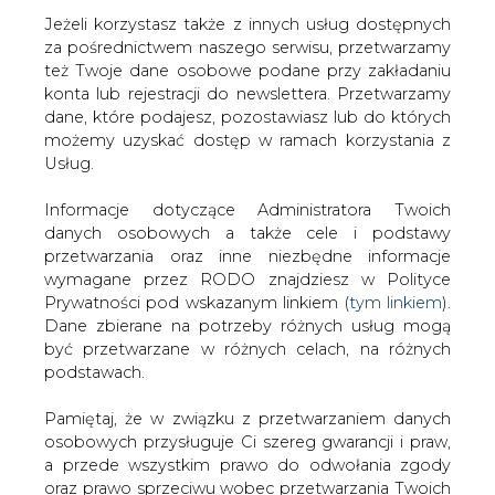
Jeżeli korzystasz także z innych usług dostępnych
za pośrednictwem naszego serwisu, przetwarzamy
też Twoje dane osobowe podane przy zakładaniu
konta lub rejestracji do newslettera. Przetwarzamy
Strona główna
/
SERWIS INFORMACYJNY CIRE
dane, które podajesz, pozostawiasz lub do których
24
/
Rząd zgodził się na podpisanie porozumienia w
możemy uzyskać dostęp w ramach korzystania z
sprawie organizacji COP24
Usług.
2018-10-30 00:00
Informacje dotyczące Administratora Twoich
drukuj
danych osobowych a także cele i podstawy
skomentuj
przetwarzania oraz inne niezbędne informacje
udostępnij
:
wymagane przez RODO znajdziesz w Polityce
Prywatności pod wskazanym linkiem (
tym linkiem
).
Dane zbierane na potrzeby różnych usług mogą
być przetwarzane w różnych celach, na różnych
Rząd zgodził się na podpisanie
podstawach.
porozumienia w sprawie
organizacji COP24
Pamiętaj, że w związku z przetwarzaniem danych
osobowych przysługuje Ci szereg gwarancji i praw,
a przede wszystkim prawo do odwołania zgody
oraz prawo sprzeciwu wobec przetwarzania Twoich