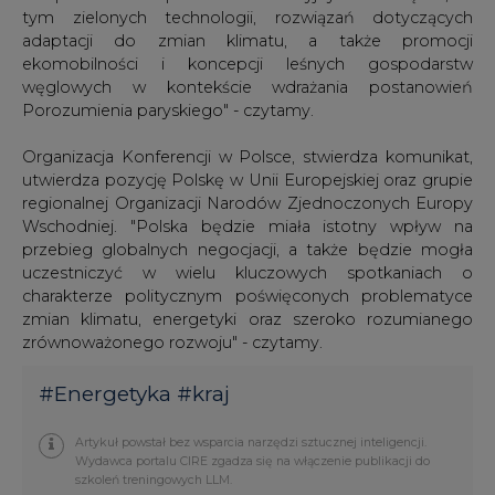
tym zielonych technologii, rozwiązań dotyczących
adaptacji do zmian klimatu, a także promocji
ekomobilności i koncepcji leśnych gospodarstw
węglowych w kontekście wdrażania postanowień
Porozumienia paryskiego" - czytamy.
Organizacja Konferencji w Polsce, stwierdza komunikat,
utwierdza pozycję Polskę w Unii Europejskiej oraz grupie
regionalnej Organizacji Narodów Zjednoczonych Europy
Wschodniej. "Polska będzie miała istotny wpływ na
przebieg globalnych negocjacji, a także będzie mogła
uczestniczyć w wielu kluczowych spotkaniach o
charakterze politycznym poświęconych problematyce
zmian klimatu, energetyki oraz szeroko rozumianego
zrównoważonego rozwoju" - czytamy.
#
Energetyka
#
kraj
Artykuł powstał bez wsparcia narzędzi sztucznej inteligencji.
Wydawca portalu CIRE zgadza się na włączenie publikacji do
szkoleń treningowych LLM.