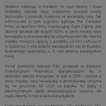
Eksperci wskazują w mediach, że rząd Alberty i Rząd
Federalny Kanady tracą codziennie znaczne kwoty
dochodów z powodu trudności ze sprzedażą ropy. Jak
informowała w tym tygodniu agencja The Canadian
Press za raportem firmy inwestycyjnej Eight Capital, jeśli
obecna sytuacja tak dużych różnic w cenie między ropą
kanadyjską a amerykańską się utrzyma przez rok, Alberta
miałaby mniejsze wpływy z podatku od firm naftowych
w wysokości 4 mld dolarów kanadyjskich, zaś do budżetu
federalnego wpłynęłoby o 13 mld dolarów kanadyjskich
mniej.
Portal publicznej telewizji CBC podawał za bankiem
inwestycyjnym Peters&Co, specjalizującym się w
obsłudze sektora energetyki, że jeśli w 2019 r. różnica w
cenie między ropą kanadyjską a amerykańską utrzyma
się na poziomie 40 USD za baryłkę, to straty z
nieotrzymanych opłat eksploatacyjnych wyniosą dla
rządu Alberty 5 mld dolarów kanadyjskich.
Sami producenci są podzieleni. Jak podawała The