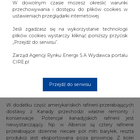
W dowolnym czasie możesz określić warunki
roponośnych (Western Canadian Select) spadła do 13,46
przechowywania i dostępu do plików cookies w
USD za baryłkę, podczas gdy benchmark West Texas
ustawieniach przeglądarki internetowej.
Intermediate wyniósł 56,49 USD. Jak podawał
Bloomberg, cena kanadyjskiej ropy jest najniższa od 10
Jeśli zgadzasz się na wykorzystanie technologii
lat. Jedną z przyczyn jest rosnąca produkcja w Albercie.
plików cookies wystarczy kliknąć poniższy przycisk
Firmy w prowincji produkują 3,5 mln baryłek ropy.
„Przejdź do serwisu”.
Wydawałoby się, że tak tanią ropę można łatwo
Zarząd Agencji Rynku Energii S.A Wydawca portalu
sprzedać, ale w istocie jedynym zagranicznym odbiorcą
CIRE.pl
kanadyjskiej ropy są rafinerie w USA, płacące niższe ceny
uwzględniające dyferencjał, który jeszcze w poprzednich
dwóch latach kształtował się na poziomie 13 USD,
Przejdź do serwisu
niestanowiącym problemu dla producentów, a zaczął
rosnąć na początku br.
W dodatku część amerykańskich rafinerii przerabiających
dostawy z Kanady przechodzi właśnie remonty i
konserwacje. Potencjał kanadyjskich rafinerii jest
niewystarczający. Np. w Albercie są cztery rafinerie
przerabiające dziennie niecałe pół mln baryłek, reszta
produkcji jest eksportowana poza prowincję. Z kolei