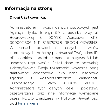
Informacja na stronę
Drogi Użytkowniku,
KONTAKT:
REDAKCJA@CIRE.PL
WYDAWCA PORTALU:
Administratorem Twoich danych osobowych jest
Agencja Rynku Energii S.A z siedzibą przy ul.
A
A
A
WIELKOŚĆ TEKSTU
WYSOKI KONTRAST
Bobrowieckiej 3, 00-728 Warszawa, KRS:
0000021306, NIP: 5261757578, REGON: 012435148.
ZALOGUJ SIĘ
W ramach odwiedzania naszych serwisów
internetowych możemy przetwarzać Twój adres IP,
pliki cookies i podobne dane nt. aktywności lub
urządzeń użytkownika. Jeżeli dane te pozwalają
zidentyfikować Twoją tożsamość, wówczas będą
traktowane dodatkowo jako dane osobowe
zgodnie z Rozporządzeniem Parlamentu
Europejskiego i Rady 2016/679 (RODO).
Administratora tych danych, cele i podstawy
przetwarzania oraz inne informacje wymagane
przez RODO znajdziesz w Polityce Prywatności
pod
tym linkiem.
WŁĄCZ CIRE.TV