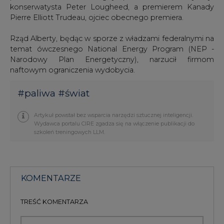
konserwatysta Peter Lougheed, a premierem Kanady
Pierre Elliott Trudeau, ojciec obecnego premiera.
Rząd Alberty, będąc w sporze z władzami federalnymi na
temat ówczesnego National Energy Program (NEP -
Narodowy Plan Energetyczny), narzucił firmom
naftowym ograniczenia wydobycia.
#
paliwa
#
świat
Artykuł powstał bez wsparcia narzędzi sztucznej inteligencji.
Wydawca portalu CIRE zgadza się na włączenie publikacji do
szkoleń treningowych LLM.
KOMENTARZE
TREŚĆ KOMENTARZA