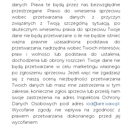
danych. Prawa te będą przez nas bezwzględnie
przestrzegane. Prawo do wniesienia sprzeciwu
wobec przetwarzania danych z przyczyn
Część firm naftowych w Albercie
związanych z Twoją szczególną sytuacją, po
zwróciła się do rządu prowincji o
skutecznym wniesieniu prawa do sprzeciwu Twoje
narzucenie ograniczeń wydobycia ropy,
dane nie będą przetwarzane o ile nie będzie istnieć
by zahamować spadki cen. Apel do
ważna prawnie uzasadniona podstawa do
rządu prowincji wystosował m.in.
przetwarzania, nadrzędna wobec Twoich interesów,
Cenovus Energy. Dołączył do niego
praw i wolności lub podstawa do ustalenia,
koncern Canadian Natural Resources.
dochodzenia lub obrony roszczeń. Twoje dane nie
będą przetwarzane w celu marketingu własnego
Premier Alberty Rachel Notley powiedziała w czwartek,
po zgłoszeniu sprzeciwu. Jeżeli więc nie zgadzasz
że niska cena kanadyjskiej ropy stała się problemem, że
się z naszą oceną niezbędności przetwarzania
rząd "gwałtownie" szuka rozwiązań, ale zwróciła uwagę, iż
Twoich danych lub masz inne zastrzeżenia w tym
wśród samych firm wydobywczych nie ma zgody co do
zakresie, koniecznie zgłoś sprzeciw lub prześlij nam
ograniczania produkcji.
swoje zastrzeżenia na adres Inspektora Ochrony
Danych Osobowych pod adres
iod@are.waw.pl
.
Husky Energy, Imperial Oil i Suncor Energy nie chcą
Wycofanie zgody nie wpływa na zgodność z
takich odgórnych ograniczeń.
prawem przetwarzania dokonanego przed jej
wycofaniem.
W czwartek, gdy spór między firmami naftowymi trwał,
cena kanadyjskiej ropy wydobywanej z piasków