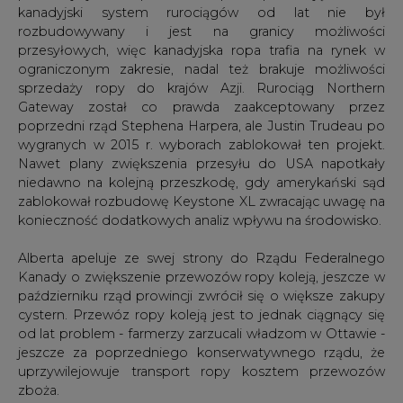
kanadyjski system rurociągów od lat nie był
rozbudowywany i jest na granicy możliwości
przesyłowych, więc kanadyjska ropa trafia na rynek w
ograniczonym zakresie, nadal też brakuje możliwości
sprzedaży ropy do krajów Azji. Rurociąg Northern
Gateway został co prawda zaakceptowany przez
poprzedni rząd Stephena Harpera, ale Justin Trudeau po
wygranych w 2015 r. wyborach zablokował ten projekt.
Nawet plany zwiększenia przesyłu do USA napotkały
niedawno na kolejną przeszkodę, gdy amerykański sąd
zablokował rozbudowę Keystone XL zwracając uwagę na
konieczność dodatkowych analiz wpływu na środowisko.
Alberta apeluje ze swej strony do Rządu Federalnego
Kanady o zwiększenie przewozów ropy koleją, jeszcze w
październiku rząd prowincji zwrócił się o większe zakupy
cystern. Przewóz ropy koleją jest to jednak ciągnący się
od lat problem - farmerzy zarzucali władzom w Ottawie -
jeszcze za poprzedniego konserwatywnego rządu, że
uprzywilejowuje transport ropy kosztem przewozów
zboża.