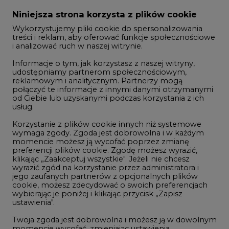
Zmiany kadrowe na rynku
Niniejsza strona korzysta z plików cookie
Wykorzystujemy pliki cookie do spersonalizowania
Studio CIRE
treści i reklam, aby oferować funkcje społecznościowe
i analizować ruch w naszej witrynie.
Rozmowy o energetyce
Informacje o tym, jak korzystasz z naszej witryny,
Gospodarka
udostępniamy partnerom społecznościowym,
reklamowym i analitycznym. Partnerzy mogą
Geopolityka
połączyć te informacje z innymi danymi otrzymanymi
LTE450
od Ciebie lub uzyskanymi podczas korzystania z ich
usług.
Korzystanie z plików cookie innych niż systemowe
Innowacje i AI
wymaga zgody. Zgoda jest dobrowolna i w każdym
momencie możesz ją wycofać poprzez zmianę
Telekomunikacja i IT
preferencji plików cookie. Zgodę możesz wyrazić,
klikając „Zaakceptuj wszystkie". Jeżeli nie chcesz
Handel emisjami CO2
wyrazić zgód na korzystanie przez administratora i
Wodór
jego zaufanych partnerów z opcjonalnych plików
cookie, możesz zdecydować o swoich preferencjach
Górnictwo
wybierając je poniżej i klikając przycisk „Zapisz
ustawienia".
Zmiany klimatyczne
Twoja zgoda jest dobrowolna i możesz ją w dowolnym
momencie wycofać, zmieniając ustawienia