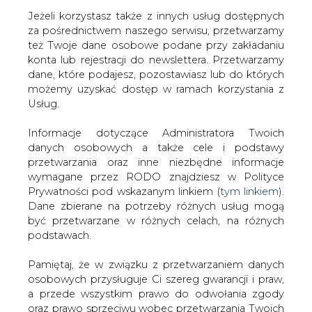
Jeżeli korzystasz także z innych usług dostępnych
za pośrednictwem naszego serwisu, przetwarzamy
też Twoje dane osobowe podane przy zakładaniu
konta lub rejestracji do newslettera. Przetwarzamy
Strona główna
/
SERWIS INFORMACYJNY CIRE
dane, które podajesz, pozostawiasz lub do których
24
/
Firmy sektora naftowego w Kanadzie chcą, by rząd
możemy uzyskać dostęp w ramach korzystania z
ograniczył produkcję
Usług.
2018-11-17 00:00
Informacje dotyczące Administratora Twoich
drukuj
danych osobowych a także cele i podstawy
skomentuj
przetwarzania oraz inne niezbędne informacje
udostępnij
:
wymagane przez RODO znajdziesz w Polityce
Prywatności pod wskazanym linkiem (
tym linkiem
).
Dane zbierane na potrzeby różnych usług mogą
być przetwarzane w różnych celach, na różnych
Firmy sektora naftowego w
podstawach.
Kanadzie chcą, by rząd ograniczył
produkcję
Pamiętaj, że w związku z przetwarzaniem danych
osobowych przysługuje Ci szereg gwarancji i praw,
a przede wszystkim prawo do odwołania zgody
oraz prawo sprzeciwu wobec przetwarzania Twoich