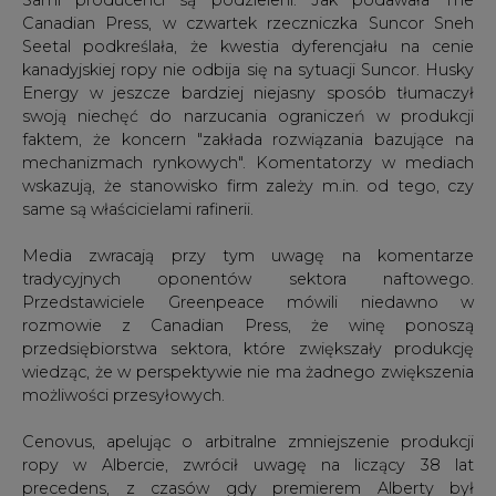
Canadian Press, w czwartek rzeczniczka Suncor Sneh
Seetal podkreślała, że kwestia dyferencjału na cenie
kanadyjskiej ropy nie odbija się na sytuacji Suncor. Husky
Energy w jeszcze bardziej niejasny sposób tłumaczył
swoją niechęć do narzucania ograniczeń w produkcji
faktem, że koncern "zakłada rozwiązania bazujące na
mechanizmach rynkowych". Komentatorzy w mediach
wskazują, że stanowisko firm zależy m.in. od tego, czy
same są właścicielami rafinerii.
Media zwracają przy tym uwagę na komentarze
tradycyjnych oponentów sektora naftowego.
Przedstawiciele Greenpeace mówili niedawno w
rozmowie z Canadian Press, że winę ponoszą
przedsiębiorstwa sektora, które zwiększały produkcję
wiedząc, że w perspektywie nie ma żadnego zwiększenia
możliwości przesyłowych.
Cenovus, apelując o arbitralne zmniejszenie produkcji
ropy w Albercie, zwrócił uwagę na liczący 38 lat
precedens, z czasów gdy premierem Alberty był