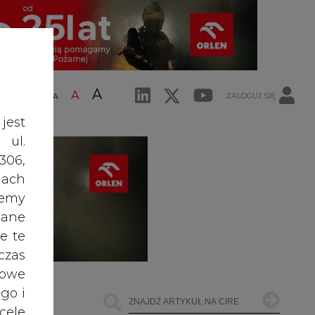
A
A
ZALOGUJ SIĘ
ŚĆ TEKSTU
A
jest
 ul.
306,
ach
żemy
dane
e te
czas
owe
go i
cele