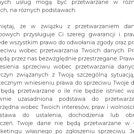
nych usług mogą być przetwarzane w róż
sakcji to około 11 mld dol. z czego
ach, na różnych podstawach.
(koncern nabywa także długi
 w serwisie pb.pl.
iętaj, że w związku z przetwarzaniem da
bowych przysługuje Ci szereg gwarancji i pra
 przewidziana jest w pierwszym półroczu 2020 r
ede wszystkim prawo do odwołania zgody oraz p
roc. udziałów.
zeciwu wobec przetwarzania Twoich danych. P
będą przez nas bezwzględnie przestrzegane. Praw
esienia sprzeciwu wobec przetwarzania dany
Artykuł powstał bez wsparcia narzędzi sztucznej
inteligencji. Wydawca portalu CIRE zgadza się na włącz
yczyn związanych z Twoją szczególną sytuacją
publikacji do szkoleń treningowych LLM.
tecznym wniesieniu prawa do sprzeciwu Twoje 
 będą przetwarzane o ile nie będzie istnieć w
wnie uzasadniona podstawa do przetwarza
rzędna wobec Twoich interesów, praw i wolności
stawa do ustalenia, dochodzenia lub ob
PODPIS
zczeń. Twoje dane nie będą przetwarzane w 
ketingu własnego po zgłoszeniu sprzeciwu. Je