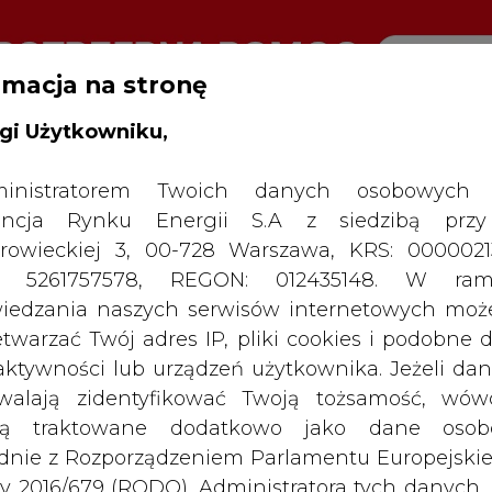
rmacja na stronę
gi Użytkowniku,
RTALU:
WIELKO
WYSOKI KONTRAST
inistratorem Twoich danych osobowych 
ncja Rynku Energii S.A z siedzibą przy
rowieckiej 3, 00-728 Warszawa, KRS: 0000021
P: 5261757578, REGON: 012435148. W ram
iedzania naszych serwisów internetowych mo
etwarzać Twój adres IP, pliki cookies i podobne 
 aktywności lub urządzeń użytkownika. Jeżeli dan
walają zidentyfikować Twoją tożsamość, wów
dą traktowane dodatkowo jako dane osob
dnie z Rozporządzeniem Parlamentu Europejskie
y 2016/679 (RODO). Administratora tych danych, 