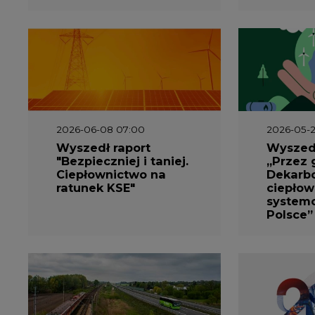
2026-06-08 07:00
2026-05-2
Wyszedł raport
Wyszedł
"Bezpieczniej i taniej.
„Przez 
Ciepłownictwo na
Dekarbo
ratunek KSE"
ciepłow
system
Polsce”