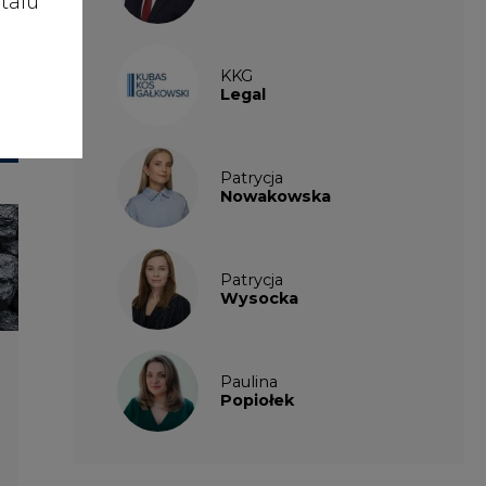
talu
KKG
Legal
Patrycja
Nowakowska
Patrycja
Wysocka
Paulina
Popiołek