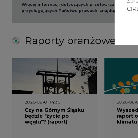
Zar
Więcej informacji dotyczących przetwarzania przez
CIRE
przysługujących Państwu prawach, znajduje się w
po
Raporty branżowe
2026-08-01 14:30
2026-08-0
Czy na Górnym Śląsku
Wyszed
będzie "życie po
raport o
węglu"? (raport)
klimatu