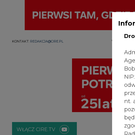
Info
Dro
WYDAWCA PO
KONTAKT:
REDAKCJA@CIRE.PL
Adm
Age
Bob
NI
odw
prz
nt.
poz
bę
zgo
WŁĄCZ CIRE.TV
Rad