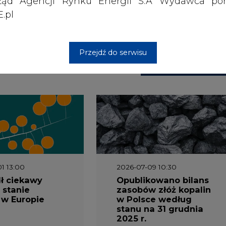
ząd Agencji Rynku Energii S.A Wydawca por
 nas Państwa danych osobowych, w tym informacje o
.pl
lityce prywatności.
Przejdź do serwisu
wszystkie artykuły
1 13:00
2026-07-09 10:30
ł ciekawy
Opublikowano bilans
 stanie
zasobów złóż kopalin
 w Europie
w Polsce według
stanu na 31 grudnia
2025 r.