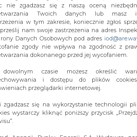
c nie zgadzasz się z naszą oceną niezbędn
zetwarzania Twoich danych lub masz i
Przesłanie komentarza oznacza akceptację zasad korzystania
z portalu cire.pl
trzeżenia w tym zakresie, koniecznie zgłoś sprz
wyślij
 prześlij nam swoje zastrzeżenia na adres Inspek
rony Danych Osobowych pod adres
iod@are.wa
ofanie zgody nie wpływa na zgodność z pr
etwarzania dokonanego przed jej wycofaniem.
dowolnym czasie możesz określić waru
echowywania i dostępu do plików cooki
awieniach przeglądarki internetowej.
li zgadzasz się na wykorzystanie technologii pl
rzymywanie treści marketingowych w postaci newslettera
kies wystarczy kliknąć poniższy przycisk „Przejd
 siedzibą w Warszawie.
isu”.