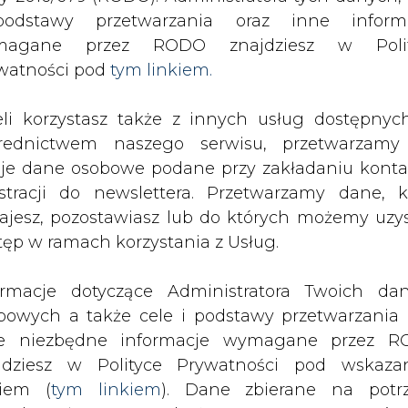
odstawy przetwarzania oraz inne inform
magane przez RODO znajdziesz w Polit
SPODARKA
ZMIANY KADROWE NA RYNKU
CIEP
watności pod
tym linkiem.
eli korzystasz także z innych usług dostępnyc
hi przejmuje biznes Power Grids ABB
rednictwem naszego serwisu, przetwarzamy
drukuj
skomentuj
udostępnij
:
je dane osobowe podane przy zakładaniu konta
estracji do newslettera. Przetwarzamy dane, k
ajesz, pozostawiasz lub do których możemy uzy
tęp w ramach korzystania z Usług.
 Power Grids ABB
ormacje dotyczące Administratora Twoich da
bowych a także cele i podstawy przetwarzania 
e niezbędne informacje wymagane przez 
jdziesz w Polityce Prywatności pod wskaz
kiem (
tym linkiem
). Dane zbierane na potr
lem 80,1 proc. udziałów w jednostce