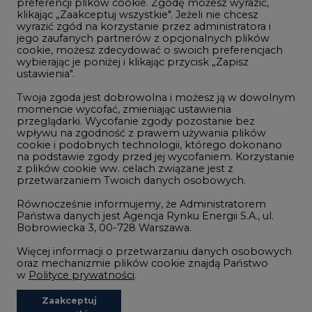
preferencji plików cookie. Zgodę możesz wyrazić,
klikając „Zaakceptuj wszystkie". Jeżeli nie chcesz
Handel emisjami CO2
wyrazić zgód na korzystanie przez administratora i
Wodór
jego zaufanych partnerów z opcjonalnych plików
cookie, możesz zdecydować o swoich preferencjach
Górnictwo
wybierając je poniżej i klikając przycisk „Zapisz
ustawienia".
Zmiany klimatyczne
Twoja zgoda jest dobrowolna i możesz ją w dowolnym
momencie wycofać, zmieniając ustawienia
przeglądarki. Wycofanie zgody pozostanie bez
Atom
wpływu na zgodność z prawem używania plików
Fotowoltaika
cookie i podobnych technologii, którego dokonano
na podstawie zgody przed jej wycofaniem. Korzystanie
Offshore wind
z plików cookie ww. celach związane jest z
przetwarzaniem Twoich danych osobowych.
Magazyny energii
Równocześnie informujemy, że Administratorem
Zielone samorządy
Państwa danych jest Agencja Rynku Energii S.A., ul.
Bobrowiecka 3, 00-728 Warszawa.
Zielona gospodarka
Więcej informacji o przetwarzaniu danych osobowych
oraz mechanizmie plików cookie znajdą Państwo
w
Polityce prywatności
.
Zaakceptuj
©2002-
2021 - 2026
-
CIRE.PL
Centrum Informacji o Rynku Energii