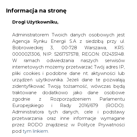
Informacja na stronę
Drogi Użytkowniku,
KONTAKT:
REDAKCJA@CIRE.PL
WYDAWCA PORTALU:
Administratorem Twoich danych osobowych jest
Agencja Rynku Energii S.A z siedzibą przy ul.
A
A
A
WIELKOŚĆ TEKSTU
WYSOKI KONTRAST
Bobrowieckiej 3, 00-728 Warszawa, KRS:
0000021306, NIP: 5261757578, REGON: 012435148.
ZALOGUJ SIĘ
W ramach odwiedzania naszych serwisów
internetowych możemy przetwarzać Twój adres IP,
pliki cookies i podobne dane nt. aktywności lub
urządzeń użytkownika. Jeżeli dane te pozwalają
zidentyfikować Twoją tożsamość, wówczas będą
traktowane dodatkowo jako dane osobowe
zgodnie z Rozporządzeniem Parlamentu
Europejskiego i Rady 2016/679 (RODO).
Administratora tych danych, cele i podstawy
przetwarzania oraz inne informacje wymagane
przez RODO znajdziesz w Polityce Prywatności
pod
tym linkiem.
WŁĄCZ CIRE.TV