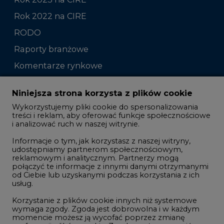
Rok 2022 na CIRE
RODO
Raporty branżowe
Komentarze rynkowe
Zmiany kadrowe na rynku
Niniejsza strona korzysta z plików cookie
Wykorzystujemy pliki cookie do spersonalizowania
Studio CIRE
treści i reklam, aby oferować funkcje społecznościowe
i analizować ruch w naszej witrynie.
Rozmowy o energetyce
Informacje o tym, jak korzystasz z naszej witryny,
Gospodarka
udostępniamy partnerom społecznościowym,
reklamowym i analitycznym. Partnerzy mogą
Geopolityka
połączyć te informacje z innymi danymi otrzymanymi
LTE450
od Ciebie lub uzyskanymi podczas korzystania z ich
usług.
Korzystanie z plików cookie innych niż systemowe
Innowacje i AI
wymaga zgody. Zgoda jest dobrowolna i w każdym
momencie możesz ją wycofać poprzez zmianę
Telekomunikacja i IT