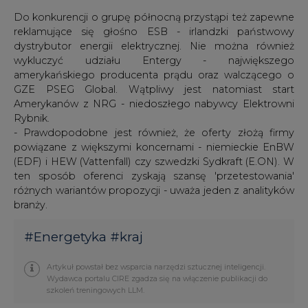
Do konkurencji o grupę północną przystąpi też zapewne
reklamujące się głośno ESB - irlandzki państwowy
dystrybutor energii elektrycznej. Nie można również
wykluczyć udziału Entergy - największego
amerykańskiego producenta prądu oraz walczącego o
GZE PSEG Global. Wątpliwy jest natomiast start
Amerykanów z NRG - niedoszłego nabywcy Elektrowni
Rybnik.
- Prawdopodobne jest również, że oferty złożą firmy
powiązane z większymi koncernami - niemieckie EnBW
(EDF) i HEW (Vattenfall) czy szwedzki Sydkraft (E.ON). W
ten sposób oferenci zyskają szansę 'przetestowania'
różnych wariantów propozycji - uważa jeden z analityków
branży.
#
Energetyka
#
kraj
Artykuł powstał bez wsparcia narzędzi sztucznej inteligencji.
Wydawca portalu CIRE zgadza się na włączenie publikacji do
szkoleń treningowych LLM.