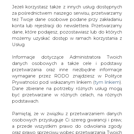
Jeżeli korzystasz także z innych usług dostępnych
za pośrednictwem naszego serwisu, przetwarzamy
też Twoje dane osobowe podane przy zakładaniu
konta lub rejestracji do newslettera. Przetwarzamy
Strona główna
/
SERWIS INFORMACYJNY CIRE 24
/
G-
dane, które podajesz, pozostawiasz lub do których
8: wyścig po akcje
możemy uzyskać dostęp w ramach korzystania z
Usług.
2001-03-02 00:00
drukuj
Informacje dotyczące Administratora Twoich
skomentuj
danych osobowych a także cele i podstawy
udostępnij
:
przetwarzania oraz inne niezbędne informacje
wymagane przez RODO znajdziesz w Polityce
Prywatności pod wskazanym linkiem (
tym linkiem
).
Dane zbierane na potrzeby różnych usług mogą
G-8: wyścig po akcje
być przetwarzane w różnych celach, na różnych
podstawach.
Pamiętaj, że w związku z przetwarzaniem danych
osobowych przysługuje Ci szereg gwarancji i praw,
a przede wszystkim prawo do odwołania zgody
oraz prawo sprzeciwu wobec przetwarzania Twoich