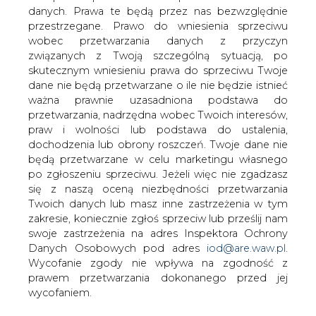
W przetargu na G-8 - grupę
danych. Prawa te będą przez nas bezwzględnie
dystrybutorów prądu z północnej i
przestrzegane. Prawo do wniesienia sprzeciwu
centralnej Polski pojawią się belgijski
wobec przetwarzania danych z przyczyn
Electrabel i niemiecki E.ON.
związanych z Twoją szczególną sytuacją, po
skutecznym wniesieniu prawa do sprzeciwu Twoje
Za murowanego kandydata uważa się też francuski EDF.
dane nie będą przetwarzane o ile nie będzie istnieć
Start po G-8 deklaruje również irlandzkie ESB. Rozważają
ważna prawnie uzasadniona podstawa do
go ponadto amerykański Entergy i hiszpańska Endesa.
przetwarzania, nadrzędna wobec Twoich interesów,
Dzisiaj o godz. 14 upływa termin składania wstępnych
praw i wolności lub podstawa do ustalenia,
ofert zakupu akcji ośmiu spółek dystrybucyjnych z
dochodzenia lub obrony roszczeń. Twoje dane nie
północnej i centralnej Polski. Przetarg na G-8 to pierwsza
będą przetwarzane w celu marketingu własnego
grupowa prywatyzacja firm z sektora dystrybucji energii.
po zgłoszeniu sprzeciwu. Jeżeli więc nie zgadzasz
Branżowi eksperci spodziewają się, że ta sprzedaż
się z naszą oceną niezbędności przetwarzania
wzbudzi zainteresowanie inwestorów porównywalne z
Twoich danych lub masz inne zastrzeżenia w tym
prywatyzacją Górnośląskiego Zakładu
zakresie, koniecznie zgłoś sprzeciw lub prześlij nam
Elektroenergetycznego (wpłynęło wtedy aż 11 ofert).
swoje zastrzeżenia na adres Inspektora Ochrony
Danych Osobowych pod adres
iod@are.waw.pl
.
Belgowie podtrzymują
Wycofanie zgody nie wpływa na zgodność z
prawem przetwarzania dokonanego przed jej
Deklaracje o złożeniu wstępnej oferty zakupu G-8
wycofaniem.
podtrzymał belgijski Electrabel należący do grupy