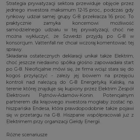
Strategia prywatyzacji sektora przewiduje objęcie przez
jednego inwestora maksimum 12-15 proc., podczas gdy
rynkowy udział samej grupy G-8 przekracza 16 proc. To
praktycznie zamyka koncernowi możliwość
samodzielnego udziału w tej prywatyzacji, choć nie
można wykluczyć, że Szwedzi przyjdą po G-8 w
konsorcjum. Vattenfall nie chciał wczoraj komentować tej
sprawy.
Składania ostatecznych deklaracji unikał także Elektrim,
choć jeszcze niedawno spółka głośno zapowiadała start
po G-8. Nieoficjalnie mówi się, że firma wciąż stara się do
kogoś przyłączyć - zależy jej bowiem na przejęciu
kontroli nad należącą do G-8 Energetyką Kaliską, na
terenie której znajduje się kupiony przez Elektrim Zespół
Elektrowni Pątnów-Adamów-Konin. Potencjalnym
partnerem dla krajowego inwestora mogłaby zostać np.
hiszpańska Endesa, która prawdopodobnie także pojawi
się w przetargu na G-8. Hiszpanie współpracowali już z
Elektrimem przy organizacji Giełdy Energii.
Różne scenariusze