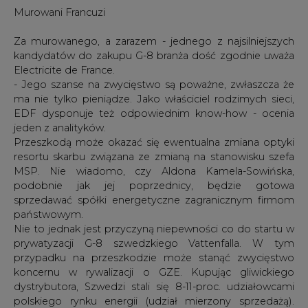
Murowani Francuzi
Za murowanego, a zarazem - jednego z najsilniejszych
kandydatów do zakupu G-8 branża dość zgodnie uważa
Electricite de France.
- Jego szanse na zwycięstwo są poważne, zwłaszcza że
ma nie tylko pieniądze. Jako właściciel rodzimych sieci,
EDF dysponuje też odpowiednim know-how - ocenia
jeden z analityków.
Przeszkodą może okazać się ewentualna zmiana optyki
resortu skarbu związana ze zmianą na stanowisku szefa
MSP. Nie wiadomo, czy Aldona Kamela-Sowińska,
podobnie jak jej poprzednicy, będzie gotowa
sprzedawać spółki energetyczne zagranicznym firmom
państwowym.
Nie to jednak jest przyczyną niepewności co do startu w
prywatyzacji G-8 szwedzkiego Vattenfalla. W tym
przypadku na przeszkodzie może stanąć zwycięstwo
koncernu w rywalizacji o GZE. Kupując gliwickiego
dystrybutora, Szwedzi stali się 8-11-proc. udziałowcami
polskiego rynku energii (udział mierzony sprzedażą).