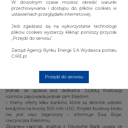
producentów energii nie posiada on praktycznie
W dowolnym czasie możesz określić warunki
długoterminowych kontraktów i nie jest związany z
przechowywania i dostępu do plików cookies w
wieloma stałymi odbiorcami) ułatwiłoby również
ustawieniach przeglądarki internetowej.
negocjacje z bankami w sprawie finansowania projektów
inwestycyjnych. ZE PAK przystępuje do budowy
Jeśli zgadzasz się na wykorzystanie technologii
największego w Polsce bloku energetycznego
plików cookies wystarczy kliknąć poniższy przycisk
opalanego węglem brunatnym o mocy 460 MW
„Przejdź do serwisu”.
(Elektrim Megadex podpisał już w tym celu kontrakt z
PAK o wartości 377 mln euro). Dotąd zgromadzono
Zarząd Agencji Rynku Energii S.A Wydawca portalu
jednak tylko część kwoty wymaganej przez tę inwestycję
CIRE.pl
(Elektrim wpłacił w marcu ub.r. 100 mln USD w ramach
zobowiązania o podwyższeniu kapitału akcyjnego spółki).
Przedłużeniu ulegają rozmowy z bankami na temat
Przejdź do serwisu
udziału w finansowaniu przedsięwzięcia. Przedstawiciele
PAK odmawiają komentarzy o ich przebiegu, przyznają
jednak, że sprawa jest delikatna. Szybką finalizację
rozmów zapowiada jednak sam Elektrim.
– Mamy oferty kilku banków, które są skłonne udzielić
kredytów na kwotę 300 mln USD. Projekt budowy bloku
nie jest więc zagrożony – informuje Ewa Bojar,
rzeczniczka Elektrimu.
Zbigniew Łapiński, analityk z Deutsche Bank uważa, że