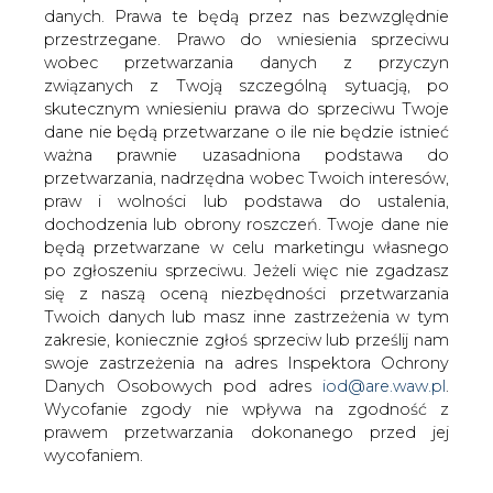
danych. Prawa te będą przez nas bezwzględnie
Elektrim utworzył konsorcjum z
przestrzegane. Prawo do wniesienia sprzeciwu
udziałem swoich spółek zależnych (El-
wobec przetwarzania danych z przyczyn
Dystrybucja, Elektrim Volt) oraz ZE PAK.
związanych z Twoją szczególną sytuacją, po
Konsorcjum złożyło już wstępną ofertę
skutecznym wniesieniu prawa do sprzeciwu Twoje
zakupu akcji dystrybutorów energii
dane nie będą przetwarzane o ile nie będzie istnieć
tworzących grupę G-8.
ważna prawnie uzasadniona podstawa do
przetwarzania, nadrzędna wobec Twoich interesów,
Powstaje jednak wątpliwość, czy holding, wyraźnie
praw i wolności lub podstawa do ustalenia,
zwiększający ostatnio nacisk na branżę energetyczną, jest
dochodzenia lub obrony roszczeń. Twoje dane nie
w stanie zaproponować konkurencyjne warunki umowy i
będą przetwarzane w celu marketingu własnego
je w końcu sfinansować.
po zgłoszeniu sprzeciwu. Jeżeli więc nie zgadzasz
Dla energetycznego pionu Elektrimu udział w
się z naszą oceną niezbędności przetwarzania
prywatyzacji grupy G-8 to sprawa o strategicznym
Twoich danych lub masz inne zastrzeżenia w tym
znaczeniu. Holding nie ma bowiem żadnych udziałów w
zakresie, koniecznie zgłoś sprzeciw lub prześlij nam
którejkolwiek ze spółek dystrybucyjnych, podczas gdy
swoje zastrzeżenia na adres Inspektora Ochrony
posiada 38,46% akcji Zespołu Elektrowni Pątnów–
Danych Osobowych pod adres
iod@are.waw.pl
.
Adamów–Konin (drugi co do wielkości producent energii
Wycofanie zgody nie wpływa na zgodność z
elektrycznej w Polsce, 11-proc. udział).
prawem przetwarzania dokonanego przed jej
Stworzenie wokół ZE PAK sieci dystrybucji i własnego
wycofaniem.
dostępu do klientów (jako jeden z nielicznych