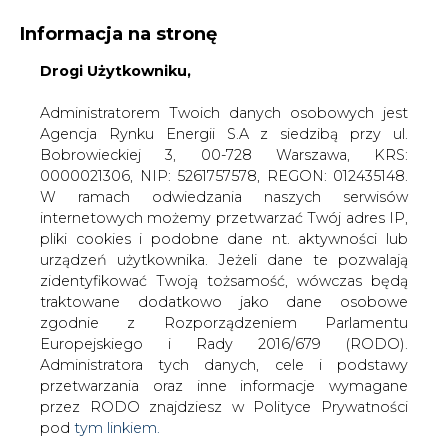
Informacja na stronę
Drogi Użytkowniku,
KONTAKT:
REDAKCJA@CIRE.PL
WYDAWCA PORTALU:
Administratorem Twoich danych osobowych jest
Agencja Rynku Energii S.A z siedzibą przy ul.
A
A
A
WIELKOŚĆ TEKSTU
WYSOKI KONTRAST
Bobrowieckiej 3, 00-728 Warszawa, KRS:
0000021306, NIP: 5261757578, REGON: 012435148.
ZALOGUJ SIĘ
W ramach odwiedzania naszych serwisów
internetowych możemy przetwarzać Twój adres IP,
pliki cookies i podobne dane nt. aktywności lub
urządzeń użytkownika. Jeżeli dane te pozwalają
zidentyfikować Twoją tożsamość, wówczas będą
traktowane dodatkowo jako dane osobowe
zgodnie z Rozporządzeniem Parlamentu
Europejskiego i Rady 2016/679 (RODO).
Administratora tych danych, cele i podstawy
przetwarzania oraz inne informacje wymagane
przez RODO znajdziesz w Polityce Prywatności
pod
tym linkiem.
WŁĄCZ CIRE.TV