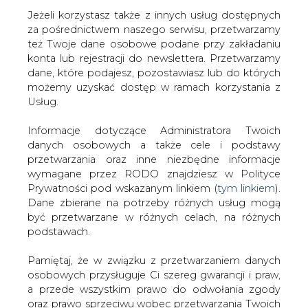
Jeżeli korzystasz także z innych usług dostępnych
za pośrednictwem naszego serwisu, przetwarzamy
też Twoje dane osobowe podane przy zakładaniu
konta lub rejestracji do newslettera. Przetwarzamy
Strona główna
/
SERWIS INFORMACYJNY CIRE
dane, które podajesz, pozostawiasz lub do których
24
/
Elektrim: czy zdobędzie środki na zakup G-8&#63
możemy uzyskać dostęp w ramach korzystania z
Usług.
2001-03-08 00:00
drukuj
Informacje dotyczące Administratora Twoich
skomentuj
danych osobowych a także cele i podstawy
udostępnij
:
przetwarzania oraz inne niezbędne informacje
wymagane przez RODO znajdziesz w Polityce
Prywatności pod wskazanym linkiem (
tym linkiem
).
Dane zbierane na potrzeby różnych usług mogą
Elektrim: czy zdobędzie środki na
być przetwarzane w różnych celach, na różnych
zakup G-8&#63
podstawach.
Pamiętaj, że w związku z przetwarzaniem danych
osobowych przysługuje Ci szereg gwarancji i praw,
a przede wszystkim prawo do odwołania zgody
oraz prawo sprzeciwu wobec przetwarzania Twoich