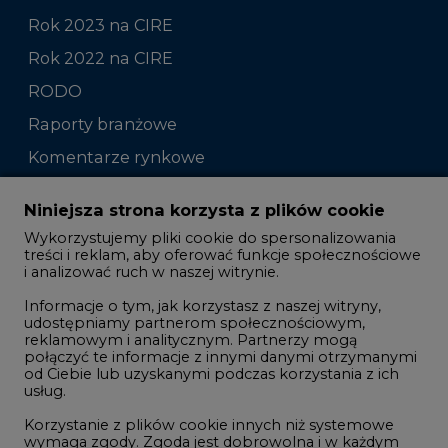
Rok 2023 na CIRE
Rok 2022 na CIRE
RODO
Raporty branżowe
Komentarze rynkowe
Zmiany kadrowe na rynku
Niniejsza strona korzysta z plików cookie
Wykorzystujemy pliki cookie do spersonalizowania
Studio CIRE
treści i reklam, aby oferować funkcje społecznościowe
i analizować ruch w naszej witrynie.
Rozmowy o energetyce
Informacje o tym, jak korzystasz z naszej witryny,
Gospodarka
udostępniamy partnerom społecznościowym,
reklamowym i analitycznym. Partnerzy mogą
Geopolityka
połączyć te informacje z innymi danymi otrzymanymi
LTE450
od Ciebie lub uzyskanymi podczas korzystania z ich
usług.
Korzystanie z plików cookie innych niż systemowe
Innowacje i AI
wymaga zgody. Zgoda jest dobrowolna i w każdym