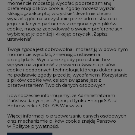
momencie możesz ją wycofać poprzez zmianę
Telekomunikacja i IT
preferencji plików cookie. Zgodę możesz wyrazić,
klikając „Zaakceptuj wszystkie". Jeżeli nie chcesz
Handel emisjami CO2
wyrazić zgód na korzystanie przez administratora i
Wodór
jego zaufanych partnerów z opcjonalnych plików
cookie, możesz zdecydować o swoich preferencjach
Górnictwo
wybierając je poniżej i klikając przycisk „Zapisz
ustawienia".
Zmiany klimatyczne
Twoja zgoda jest dobrowolna i możesz ją w dowolnym
momencie wycofać, zmieniając ustawienia
przeglądarki. Wycofanie zgody pozostanie bez
Atom
wpływu na zgodność z prawem używania plików
Fotowoltaika
cookie i podobnych technologii, którego dokonano
na podstawie zgody przed jej wycofaniem. Korzystanie
Offshore wind
z plików cookie ww. celach związane jest z
przetwarzaniem Twoich danych osobowych.
Magazyny energii
Równocześnie informujemy, że Administratorem
Zielone samorządy
Państwa danych jest Agencja Rynku Energii S.A., ul.
Bobrowiecka 3, 00-728 Warszawa.
Zielona gospodarka
Więcej informacji o przetwarzaniu danych osobowych
oraz mechanizmie plików cookie znajdą Państwo
w
Polityce prywatności
.