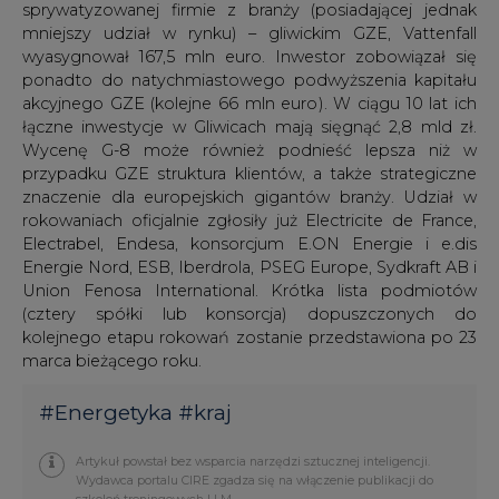
sprywatyzowanej firmie z branży (posiadającej jednak
mniejszy udział w rynku) – gliwickim GZE, Vattenfall
wyasygnował 167,5 mln euro. Inwestor zobowiązał się
ponadto do natychmiastowego podwyższenia kapitału
akcyjnego GZE (kolejne 66 mln euro). W ciągu 10 lat ich
łączne inwestycje w Gliwicach mają sięgnąć 2,8 mld zł.
Wycenę G-8 może również podnieść lepsza niż w
przypadku GZE struktura klientów, a także strategiczne
znaczenie dla europejskich gigantów branży. Udział w
rokowaniach oficjalnie zgłosiły już Electricite de France,
Electrabel, Endesa, konsorcjum E.ON Energie i e.dis
Energie Nord, ESB, Iberdrola, PSEG Europe, Sydkraft AB i
Union Fenosa International. Krótka lista podmiotów
(cztery spółki lub konsorcja) dopuszczonych do
kolejnego etapu rokowań zostanie przedstawiona po 23
marca bieżącego roku.
#
Energetyka
#
kraj
Artykuł powstał bez wsparcia narzędzi sztucznej inteligencji.
Wydawca portalu CIRE zgadza się na włączenie publikacji do
szkoleń treningowych LLM.