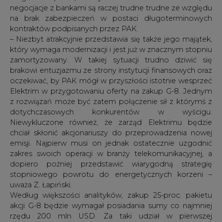
negocjacje z bankami są raczej trudne trudne ze względu
na brak zabezpieczeń w postaci długoterminowych
kontraktów podpisanych przez PAK.
– Niezbyt atrakcyjnie przedstawia się także jego majątek,
który wymaga modernizacji i jest już w znacznym stopniu
zamortyzowany. W takiej sytuacji trudno dziwić się
brakowi entuzjazmu ze strony instytucji finansowych oraz
oczekiwać, by PAK mógł w przyszłości istotnie wesprzeć
Elektrim w przygotowaniu oferty na zakup G-8. Jednym
z rozwiązań może być zatem połączenie sił z którymś z
dotychczasowych konkurentów w wyścigu.
Niewykluczone również, że zarząd Elektrimu będzie
chciał skłonić akcjonariuszy do przeprowadzenia nowej
emisji. Najpierw musi on jednak ostatecznie uzgodnić
zakres swoich operacji w branży telekomunikacyjnej, a
dopiero poźniej przedstawić wiarygodną strategię
stopniowego powrotu do energetycznych korzeni –
uważa Z. Łapiński.
Według większości analityków, zakup 25-proc. pakietu
akcji G-8 będzie wymagał posiadania sumy co najmniej
rzędu 200 mln USD. Za taki udział w pierwszej