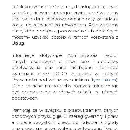
Jeżeli korzystasz także z innych usług dostępnych
za pośrednictwem naszego serwisu, przetwarzamy
też Twoje dane osobowe podane przy zakładaniu
konta lub rejestracji do newslettera. Przetwarzamy
Strona główna
/
SERWIS INFORMACYJNY CIRE
dane, które podajesz, pozostawiasz lub do których
24
/
Prokuratorzy z Polski i Czech zgodni ws.
możemy uzyskać dostęp w ramach korzystania z
wspólnego zespołu śledczego po wypadku w kopalni
Usług.
w Stonawie
Informacje dotyczące Administratora Twoich
2019-01-04 00:00
danych osobowych a także cele i podstawy
drukuj
przetwarzania oraz inne niezbędne informacje
skomentuj
wymagane przez RODO znajdziesz w Polityce
Prywatności pod wskazanym linkiem (
tym linkiem
).
udostępnij
:
Dane zbierane na potrzeby różnych usług mogą
być przetwarzane w różnych celach, na różnych
podstawach.
Prokuratorzy z Polski i Czech
zgodni ws. wspólnego zespołu
Pamiętaj, że w związku z przetwarzaniem danych
śledczego po wypadku w kopalni w
osobowych przysługuje Ci szereg gwarancji i praw,
Stonawie
a przede wszystkim prawo do odwołania zgody
oraz prawo sprzeciwu wobec przetwarzania Twoich