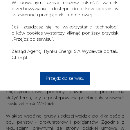
prokuraturą, aby taki zespół powstał. Uzgodniliśmy
W dowolnym czasie możesz określić warunki
kwestie działalności i warunków, na jakich ten zespół
przechowywania i dostępu do plików cookies w
będzie działał. Teraz przed nami kwestia proceduralna -
ustawieniach przeglądarki internetowej.
formalnego ukonstytuowania tego zespołu i podpisania
stosownej umowy w tym zakresie" - powiedział
Jeśli zgadzasz się na wykorzystanie technologii
dziennikarzom po trwającym niespełna dwie godziny
plików cookies wystarczy kliknąć poniższy przycisk
spotkaniu szef Prokuratury Okręgowej w Gliwicach
„Przejdź do serwisu”.
Radosław Woźniak - jeden z przedstawicieli polskiej
delegacji.
Zarząd Agencji Rynku Energii S.A Wydawca portalu
CIRE.pl
Zgodnie z ustaleniami, choć w obu państwach będą
nadal toczyły się odrębne postępowania, zespół ma
usprawnić wymianę materiału dowodowego i
Przejdź do serwisu
zapobiegać dublowaniu czynności, dzięki niemu nie
będzie też konieczności współpracy na podstawie
międzynarodowej pomocy prawnej. "Po prostu ma
służyć temu, aby te postępowania przebiegały sprawnie"
- wskazał prok. Woźniak.
W skład wspólnej grupy śledczej wejdzie po kilka osób z
obu państw - prokuratorów i policjantów. Zgodnie z
regulacjami prawnymi, ze strony polskiej umowę w