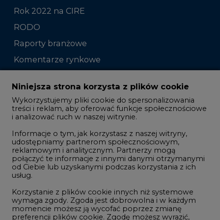
Rok 2022 na CIRE
RODO
Raporty branżowe
Komentarze rynkowe
Zmiany kadrowe na rynku
Niniejsza strona korzysta z plików cookie
Wykorzystujemy pliki cookie do spersonalizowania
Studio CIRE
treści i reklam, aby oferować funkcje społecznościowe
i analizować ruch w naszej witrynie.
Rozmowy o energetyce
Informacje o tym, jak korzystasz z naszej witryny,
Gospodarka
udostępniamy partnerom społecznościowym,
reklamowym i analitycznym. Partnerzy mogą
Geopolityka
połączyć te informacje z innymi danymi otrzymanymi
LTE450
od Ciebie lub uzyskanymi podczas korzystania z ich
usług.
Korzystanie z plików cookie innych niż systemowe
Innowacje i AI
wymaga zgody. Zgoda jest dobrowolna i w każdym
momencie możesz ją wycofać poprzez zmianę
Telekomunikacja i IT
preferencji plików cookie. Zgodę możesz wyrazić,