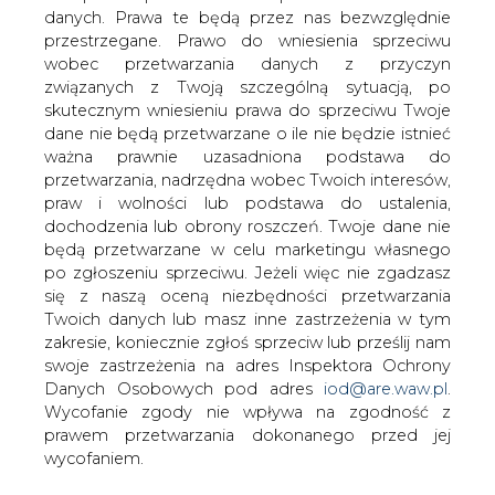
danych. Prawa te będą przez nas bezwzględnie
przestrzegane. Prawo do wniesienia sprzeciwu
wobec przetwarzania danych z przyczyn
związanych z Twoją szczególną sytuacją, po
skutecznym wniesieniu prawa do sprzeciwu Twoje
Polscy i czescy prokuratorzy zgodzili się
dane nie będą przetwarzane o ile nie będzie istnieć
w sprawie powołania wspólnego
ważna prawnie uzasadniona podstawa do
zespołu śledczego w sprawie katastrofy
przetwarzania, nadrzędna wobec Twoich interesów,
w kopalni CSM Stonawa, gdzie 20
praw i wolności lub podstawa do ustalenia,
grudnia wybuch metanu zabił 13
dochodzenia lub obrony roszczeń. Twoje dane nie
górników, w tym 12 Polaków. Grupa
będą przetwarzane w celu marketingu własnego
powinna rozpocząć pracę już w
po zgłoszeniu sprzeciwu. Jeżeli więc nie zgadzasz
najbliższych tygodniach, być może
się z naszą oceną niezbędności przetwarzania
nawet dniach.
Twoich danych lub masz inne zastrzeżenia w tym
zakresie, koniecznie zgłoś sprzeciw lub prześlij nam
Na temat możliwości powołania wspólnego zespołu
swoje zastrzeżenia na adres Inspektora Ochrony
rozmawiali w piątek w Karwinie polscy i czescy śledczy.
Danych Osobowych pod adres
iod@are.waw.pl
.
Do jego powołania potrzeba jeszcze formalnego
Wycofanie zgody nie wpływa na zgodność z
podpisania umowy.
prawem przetwarzania dokonanego przed jej
wycofaniem.
"Jest pełna zgoda pomiędzy czeską a polską