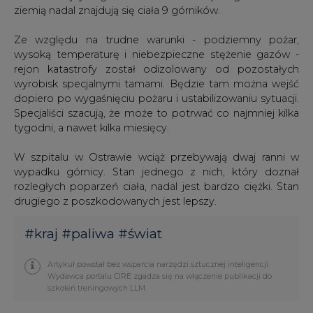
ziemią nadal znajdują się ciała 9 górników.
Ze względu na trudne warunki - podziemny pożar,
wysoką temperaturę i niebezpieczne stężenie gazów -
rejon katastrofy został odizolowany od pozostałych
wyrobisk specjalnymi tamami. Będzie tam można wejść
dopiero po wygaśnięciu pożaru i ustabilizowaniu sytuacji.
Specjaliści szacują, że może to potrwać co najmniej kilka
tygodni, a nawet kilka miesięcy.
W szpitalu w Ostrawie wciąż przebywają dwaj ranni w
wypadku górnicy. Stan jednego z nich, który doznał
rozległych poparzeń ciała, nadal jest bardzo ciężki. Stan
drugiego z poszkodowanych jest lepszy.
#
kraj
#
paliwa
#
świat
Artykuł powstał bez wsparcia narzędzi sztucznej inteligencji.
Wydawca portalu CIRE zgadza się na włączenie publikacji do
szkoleń treningowych LLM.