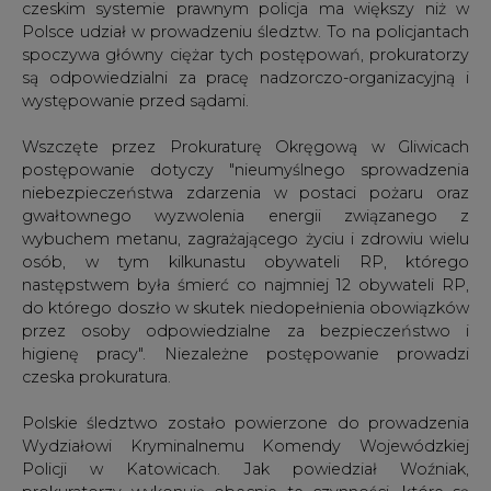
czeskim systemie prawnym policja ma większy niż w
Polsce udział w prowadzeniu śledztw. To na policjantach
spoczywa główny ciężar tych postępowań, prokuratorzy
są odpowiedzialni za pracę nadzorczo-organizacyjną i
występowanie przed sądami.
Wszczęte przez Prokuraturę Okręgową w Gliwicach
postępowanie dotyczy "nieumyślnego sprowadzenia
niebezpieczeństwa zdarzenia w postaci pożaru oraz
gwałtownego wyzwolenia energii związanego z
wybuchem metanu, zagrażającego życiu i zdrowiu wielu
osób, w tym kilkunastu obywateli RP, którego
następstwem była śmierć co najmniej 12 obywateli RP,
do którego doszło w skutek niedopełnienia obowiązków
przez osoby odpowiedzialne za bezpieczeństwo i
higienę pracy". Niezależne postępowanie prowadzi
czeska prokuratura.
Polskie śledztwo zostało powierzone do prowadzenia
Wydziałowi Kryminalnemu Komendy Wojewódzkiej
Policji w Katowicach. Jak powiedział Woźniak,