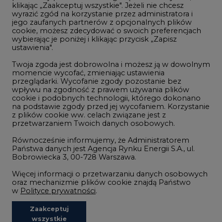
klikając „Zaakceptuj wszystkie". Jeżeli nie chcesz
Handel emisjami CO2
wyrazić zgód na korzystanie przez administratora i
Wodór
jego zaufanych partnerów z opcjonalnych plików
cookie, możesz zdecydować o swoich preferencjach
Górnictwo
wybierając je poniżej i klikając przycisk „Zapisz
ustawienia".
Zmiany klimatyczne
Twoja zgoda jest dobrowolna i możesz ją w dowolnym
momencie wycofać, zmieniając ustawienia
przeglądarki. Wycofanie zgody pozostanie bez
Atom
wpływu na zgodność z prawem używania plików
Fotowoltaika
cookie i podobnych technologii, którego dokonano
na podstawie zgody przed jej wycofaniem. Korzystanie
Offshore wind
z plików cookie ww. celach związane jest z
przetwarzaniem Twoich danych osobowych.
Magazyny energii
Równocześnie informujemy, że Administratorem
Zielone samorządy
Państwa danych jest Agencja Rynku Energii S.A., ul.
Bobrowiecka 3, 00-728 Warszawa.
Zielona gospodarka
Więcej informacji o przetwarzaniu danych osobowych
oraz mechanizmie plików cookie znajdą Państwo
w
Polityce prywatności
.
Zaakceptuj
©2002-
2021 - 2026
-
CIRE.PL
Centrum Informacji o Rynku Energii
wszystkie