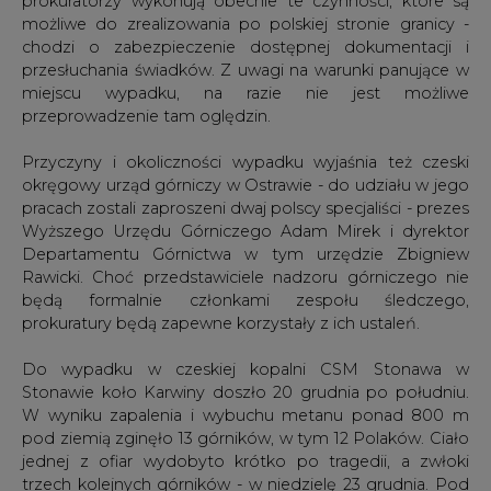
prokuratorzy wykonują obecnie te czynności, które są
możliwe do zrealizowania po polskiej stronie granicy -
chodzi o zabezpieczenie dostępnej dokumentacji i
przesłuchania świadków. Z uwagi na warunki panujące w
miejscu wypadku, na razie nie jest możliwe
przeprowadzenie tam oględzin.
Przyczyny i okoliczności wypadku wyjaśnia też czeski
okręgowy urząd górniczy w Ostrawie - do udziału w jego
pracach zostali zaproszeni dwaj polscy specjaliści - prezes
Wyższego Urzędu Górniczego Adam Mirek i dyrektor
Departamentu Górnictwa w tym urzędzie Zbigniew
Rawicki. Choć przedstawiciele nadzoru górniczego nie
będą formalnie członkami zespołu śledczego,
prokuratury będą zapewne korzystały z ich ustaleń.
Do wypadku w czeskiej kopalni CSM Stonawa w
Stonawie koło Karwiny doszło 20 grudnia po południu.
W wyniku zapalenia i wybuchu metanu ponad 800 m
pod ziemią zginęło 13 górników, w tym 12 Polaków. Ciało
jednej z ofiar wydobyto krótko po tragedii, a zwłoki
trzech kolejnych górników - w niedzielę 23 grudnia. Pod