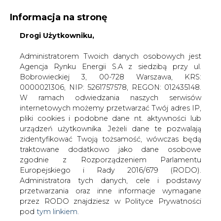
Informacja na stronę
Drogi Użytkowniku,
KONTAKT:
REDAKCJA@CIRE.PL
WYDAWCA PORTALU:
Administratorem Twoich danych osobowych jest
Agencja Rynku Energii S.A z siedzibą przy ul.
A
A
A
WIELKOŚĆ TEKSTU
WYSOKI KONTRAST
Bobrowieckiej 3, 00-728 Warszawa, KRS:
0000021306, NIP: 5261757578, REGON: 012435148.
ZALOGUJ SIĘ
W ramach odwiedzania naszych serwisów
internetowych możemy przetwarzać Twój adres IP,
pliki cookies i podobne dane nt. aktywności lub
urządzeń użytkownika. Jeżeli dane te pozwalają
zidentyfikować Twoją tożsamość, wówczas będą
traktowane dodatkowo jako dane osobowe
zgodnie z Rozporządzeniem Parlamentu
Europejskiego i Rady 2016/679 (RODO).
Administratora tych danych, cele i podstawy
przetwarzania oraz inne informacje wymagane
przez RODO znajdziesz w Polityce Prywatności
pod
tym linkiem.
WŁĄCZ CIRE.TV