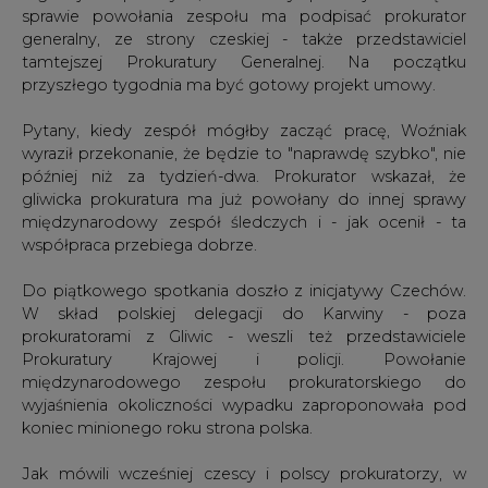
sprawie powołania zespołu ma podpisać prokurator
generalny, ze strony czeskiej - także przedstawiciel
tamtejszej Prokuratury Generalnej. Na początku
przyszłego tygodnia ma być gotowy projekt umowy.
Pytany, kiedy zespół mógłby zacząć pracę, Woźniak
wyraził przekonanie, że będzie to "naprawdę szybko", nie
później niż za tydzień-dwa. Prokurator wskazał, że
gliwicka prokuratura ma już powołany do innej sprawy
międzynarodowy zespół śledczych i - jak ocenił - ta
współpraca przebiega dobrze.
Do piątkowego spotkania doszło z inicjatywy Czechów.
W skład polskiej delegacji do Karwiny - poza
prokuratorami z Gliwic - weszli też przedstawiciele
Prokuratury Krajowej i policji. Powołanie
międzynarodowego zespołu prokuratorskiego do
wyjaśnienia okoliczności wypadku zaproponowała pod
koniec minionego roku strona polska.
Jak mówili wcześniej czescy i polscy prokuratorzy, w