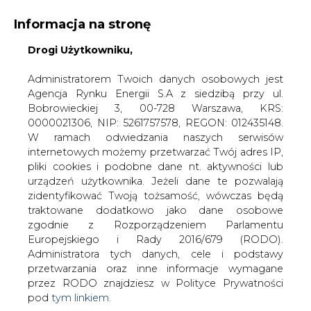
Informacja na stronę
Drogi Użytkowniku,
KONTAKT:
REDAKCJA@CIRE.PL
WYDAWCA PORTALU:
Administratorem Twoich danych osobowych jest
Agencja Rynku Energii S.A z siedzibą przy ul.
A
A
A
WIELKOŚĆ TEKSTU
WYSOKI KONTRAST
Bobrowieckiej 3, 00-728 Warszawa, KRS:
0000021306, NIP: 5261757578, REGON: 012435148.
ZALOGUJ SIĘ
W ramach odwiedzania naszych serwisów
internetowych możemy przetwarzać Twój adres IP,
pliki cookies i podobne dane nt. aktywności lub
urządzeń użytkownika. Jeżeli dane te pozwalają
zidentyfikować Twoją tożsamość, wówczas będą
traktowane dodatkowo jako dane osobowe
zgodnie z Rozporządzeniem Parlamentu
Europejskiego i Rady 2016/679 (RODO).
Administratora tych danych, cele i podstawy
przetwarzania oraz inne informacje wymagane
przez RODO znajdziesz w Polityce Prywatności
pod
tym linkiem.
WŁĄCZ CIRE.TV