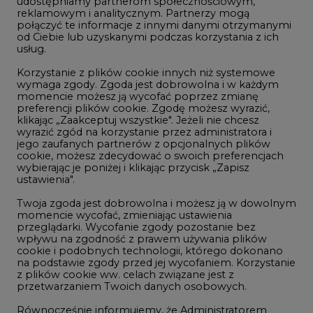
udostępniamy partnerom społecznościowym,
reklamowym i analitycznym. Partnerzy mogą
Geopolityka
połączyć te informacje z innymi danymi otrzymanymi
LTE450
od Ciebie lub uzyskanymi podczas korzystania z ich
usług.
Korzystanie z plików cookie innych niż systemowe
Innowacje i AI
wymaga zgody. Zgoda jest dobrowolna i w każdym
momencie możesz ją wycofać poprzez zmianę
Telekomunikacja i IT
preferencji plików cookie. Zgodę możesz wyrazić,
klikając „Zaakceptuj wszystkie". Jeżeli nie chcesz
Handel emisjami CO2
wyrazić zgód na korzystanie przez administratora i
Wodór
jego zaufanych partnerów z opcjonalnych plików
cookie, możesz zdecydować o swoich preferencjach
Górnictwo
wybierając je poniżej i klikając przycisk „Zapisz
ustawienia".
Zmiany klimatyczne
Twoja zgoda jest dobrowolna i możesz ją w dowolnym
momencie wycofać, zmieniając ustawienia
przeglądarki. Wycofanie zgody pozostanie bez
Atom
wpływu na zgodność z prawem używania plików
Fotowoltaika
cookie i podobnych technologii, którego dokonano
na podstawie zgody przed jej wycofaniem. Korzystanie
Offshore wind
z plików cookie ww. celach związane jest z
przetwarzaniem Twoich danych osobowych.
Magazyny energii
Równocześnie informujemy, że Administratorem