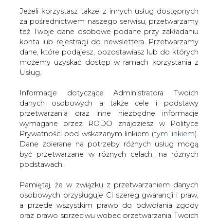
Jeżeli korzystasz także z innych usług dostępnych
za pośrednictwem naszego serwisu, przetwarzamy
też Twoje dane osobowe podane przy zakładaniu
konta lub rejestracji do newslettera. Przetwarzamy
Strona główna
/
SERWIS INFORMACYJNY CIRE
dane, które podajesz, pozostawiasz lub do których
24
/
Marek Zerka - wspomnienie
możemy uzyskać dostęp w ramach korzystania z
Usług.
2005-04-24 00:00
drukuj
Informacje dotyczące Administratora Twoich
skomentuj
danych osobowych a także cele i podstawy
udostępnij
:
przetwarzania oraz inne niezbędne informacje
wymagane przez RODO znajdziesz w Polityce
Prywatności pod wskazanym linkiem (
tym linkiem
).
Dane zbierane na potrzeby różnych usług mogą
być przetwarzane w różnych celach, na różnych
podstawach.
Pamiętaj, że w związku z przetwarzaniem danych
osobowych przysługuje Ci szereg gwarancji i praw,
a przede wszystkim prawo do odwołania zgody
oraz prawo sprzeciwu wobec przetwarzania Twoich