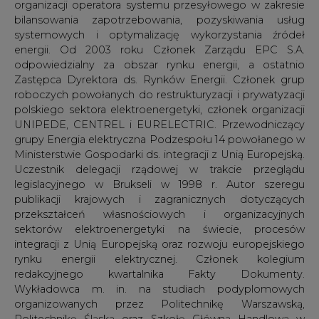
organizacji operatora systemu przesyłowego w zakresie
bilansowania zapotrzebowania, pozyskiwania usług
systemowych i optymalizację wykorzystania źródeł
energii. Od 2003 roku Członek Zarządu EPC S.A.
odpowiedzialny za obszar rynku energii, a ostatnio
Zastępca Dyrektora ds. Rynków Energii. Członek grup
roboczych powołanych do restrukturyzacji i prywatyzacji
polskiego sektora elektroenergetyki, członek organizacji
UNIPEDE, CENTREL i EURELECTRIC. Przewodniczący
grupy Energia elektryczna Podzespołu 14 powołanego w
Ministerstwie Gospodarki ds. integracji z Unią Europejską.
Uczestnik delegacji rządowej w trakcie przeglądu
legislacyjnego w Brukseli w 1998 r. Autor szeregu
publikacji krajowych i zagranicznych dotyczących
przekształceń własnościowych i organizacyjnych
sektorów elektroenergetyki na świecie, procesów
integracji z Unią Europejską oraz rozwoju europejskiego
rynku energii elektrycznej. Członek kolegium
redakcyjnego kwartalnika Fakty Dokumenty.
Wykładowca m. in. na studiach podyplomowych
organizowanych przez Politechnikę Warszawską,
Politechnikę Śląską oraz Szkołę Główną Handlową w