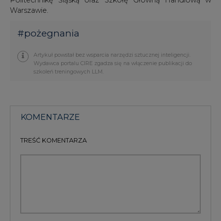
Warszawie.
#
pożegnania
Artykuł powstał bez wsparcia narzędzi sztucznej inteligencji.
Wydawca portalu CIRE zgadza się na włączenie publikacji do
szkoleń treningowych LLM.
KOMENTARZE
TREŚĆ KOMENTARZA