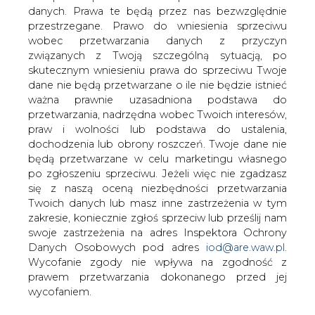
danych. Prawa te będą przez nas bezwzględnie
przestrzegane. Prawo do wniesienia sprzeciwu
Marek Zerka - wspomnienie
wobec przetwarzania danych z przyczyn
związanych z Twoją szczególną sytuacją, po
skutecznym wniesieniu prawa do sprzeciwu Twoje
dane nie będą przetwarzane o ile nie będzie istnieć
ważna prawnie uzasadniona podstawa do
przetwarzania, nadrzędna wobec Twoich interesów,
praw i wolności lub podstawa do ustalenia,
W dniu 24 kwietnia 2005 r., po długiej
dochodzenia lub obrony roszczeń. Twoje dane nie
walce z chorobą, odszedł od nas Marek
będą przetwarzane w celu marketingu własnego
Zerka. Marek Zerka, urodzony 16 maja
po zgłoszeniu sprzeciwu. Jeżeli więc nie zgadzasz
1953 roku w Stargardzie Szczecińskim.
się z naszą oceną niezbędności przetwarzania
Absolwent wydziału elektrycznego
Twoich danych lub masz inne zastrzeżenia w tym
Politechniki Warszawskiej, magister
zakresie, koniecznie zgłoś sprzeciw lub prześlij nam
inżynier specjalności elektroenergetyka.
swoje zastrzeżenia na adres Inspektora Ochrony
<br />
Danych Osobowych pod adres
iod@are.waw.pl
.
Wycofanie zgody nie wpływa na zgodność z
W dniu 24 kwietnia 2005r., po długiej walce z chorobą,
prawem przetwarzania dokonanego przed jej
odszedł od nas Marek Zerka.
wycofaniem.
Marek Zerka, urodzony 16 maja 1953 roku w Stargardzie