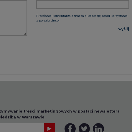
rzymywanie treści marketingowych w postaci newslettera
 siedzibą w Warszawie.
 nas Państwa danych osobowych, w tym informacje o
lityce prywatności.
wszystkie artykuły