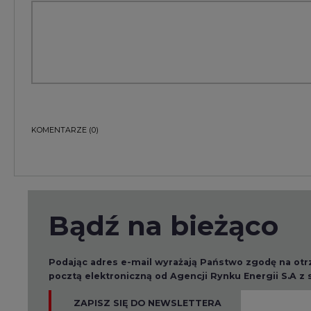
Bądź na bieżąco
Podając adres e-mail wyrażają Państwo zgodę na ot
pocztą elektroniczną od Agencji Rynku Energii S.A z
ZAPISZ SIĘ DO NEWSLETTERA
Więcej informacji dotyczących przetwarzania przez
przysługujących Państwu prawach, znajduje się w
po
Raporty branżowe