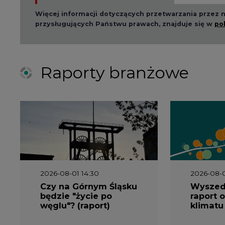
2026-08-01 14:30
2026-08-0
Czy na Górnym Śląsku
Wyszed
będzie "życie po
raport o
węglu"? (raport)
klimatu
2026-06-08 07:00
2026-05-2
Wyszedł raport
Wyszedł
"Bezpieczniej i taniej.
„Przez 
Ciepłownictwo na
Dekarbo
ratunek KSE"
ciepłow
system