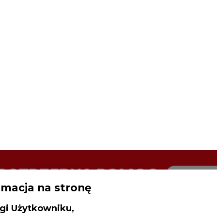
rmacja na stronę
gi Użytkowniku,
inistratorem Twoich danych osobowych 
SPODARKA
ZMIANY KADROWE NA RYNKU
CIEP
ncja Rynku Energii S.A z siedzibą przy
rowieckiej 3, 00-728 Warszawa, KRS: 0000021
na edycja programów stypendialnych fundacji, działającej w P
P: 5261757578, REGON: 012435148. W ram
iedzania naszych serwisów internetowych mo
etwarzać Twój adres IP, pliki cookies i podobne 
drukuj
skomentuj
udostępnij
:
 aktywności lub urządzeń użytkownika. Jeżeli dan
walają zidentyfikować Twoją tożsamość, wów
dą traktowane dodatkowo jako dane osob
dnie z Rozporządzeniem Parlamentu Europejskie
y 2016/679 (RODO). Administratora tych danych, 