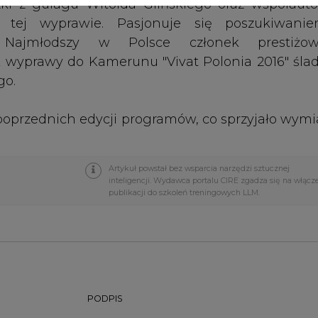
PODPIS
Przesłanie komentarza oznacza akceptację zasad korzystania
z portalu cire.pl
wyślij