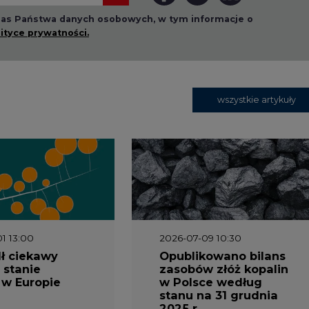
1 13:00
2026-07-09 10:30
ł ciekawy
Opublikowano bilans
 stanie
zasobów złóż kopalin
 w Europie
w Polsce według
stanu na 31 grudnia
2025 r.
3 16:00
2026-05-23 15:00
 raport
Koszty transformacji
gaz do OZE.
energetyki w Polsce
nizacja
do 2040 roku –
nictwa
sprawdzamy wnioski
owego w
ekspertów