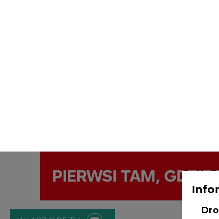
Info
Dro
WŁĄCZ CIRE.TV
Adm
ENERGETYKA
ATOM
ZIELONA GO
Age
Bob
Strona główna
/
SERWIS INFORMACYJNY CIRE 24
/
Kolej
NI
Orlen rozstrzygnięta
odw
prz
2019-01-23 00:00
nt.
poz
bę
zgo
Rad