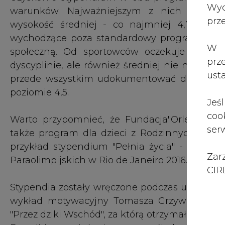
Zar
Paraolimpijskich w Rio de Janeiro 2016.
CIRE
Stypendia zostały wręczone podczas uroczystej
wykład motywacyjny Tomasza Grzywaczewskieg
"Przez dziki Wschód", za którą otrzymał Nagro
Expedition - głośnej wyprawy śladami uciec
dokumentalnego filmu opowiadającego o
odkrywaniem zapomnianych opowieści.
amerykańskiego The Explorers Club. Uczestni
polskiego odkrywcy Stefana Szolc-Rogozińskie
W wydarzeniu wzięli również udział laureaci z
wiedzy i spostrzeżeń.
#
Centrum prasowe