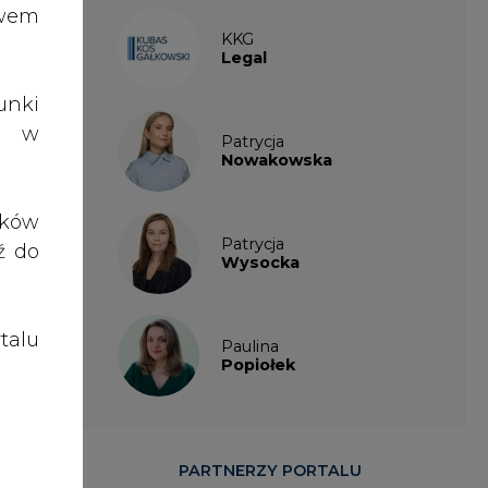
talu
Paulina
Popiołek
tnił
ążki
Plus
PARTNERZY PORTALU
orem
em i
wego
dami
anie
enie