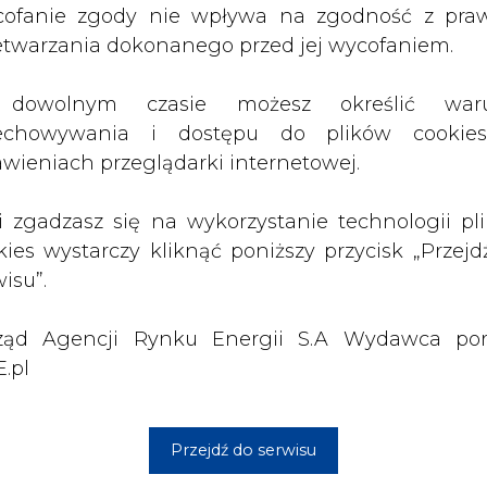
ząd Agencji Rynku Energii S.A Wydawca por
.pl
 gali w Orlen Arenie w Płocku. Uroczystość uświe
o - podróżnika, dziennikarza oraz autora ksi
Przejdź do serwisu
dę Magellana 2012. Jest pomysłodawcą Long Walk 
zki z gułagu Witolda Glińskiego oraz współaut
 tej wyprawie. Pasjonuje się poszukiwani
 Najmłodszy w Polsce członek prestiżo
k wyprawy do Kamerunu "Vivat Polonia 2016" śla
go.
 poprzednich edycji programów, co sprzyjało wymi
Artykuł powstał bez wsparcia narzędzi sztucznej
inteligencji. Wydawca portalu CIRE zgadza się na włącz
publikacji do szkoleń treningowych LLM.