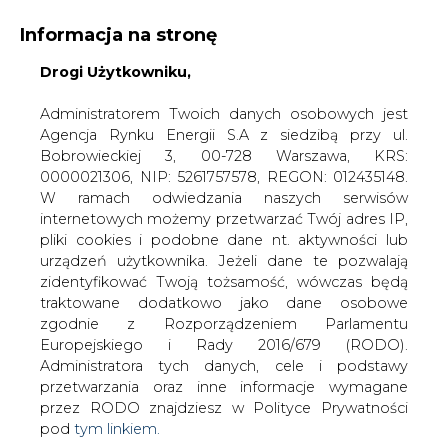
Informacja na stronę
Drogi Użytkowniku,
KONTAKT:
REDAKCJA@CIRE.PL
WYDAWCA PORTALU:
Administratorem Twoich danych osobowych jest
Agencja Rynku Energii S.A z siedzibą przy ul.
A
A
A
WIELKOŚĆ TEKSTU
WYSOKI KONTRAST
Bobrowieckiej 3, 00-728 Warszawa, KRS:
0000021306, NIP: 5261757578, REGON: 012435148.
ZALOGUJ SIĘ
W ramach odwiedzania naszych serwisów
internetowych możemy przetwarzać Twój adres IP,
pliki cookies i podobne dane nt. aktywności lub
urządzeń użytkownika. Jeżeli dane te pozwalają
zidentyfikować Twoją tożsamość, wówczas będą
traktowane dodatkowo jako dane osobowe
zgodnie z Rozporządzeniem Parlamentu
Europejskiego i Rady 2016/679 (RODO).
Administratora tych danych, cele i podstawy
przetwarzania oraz inne informacje wymagane
przez RODO znajdziesz w Polityce Prywatności
pod
tym linkiem.
WŁĄCZ CIRE.TV