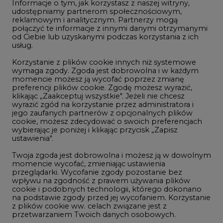
Informacje o tym, jak korzystasz z naszej witryny,
Gospodarka
udostępniamy partnerom społecznościowym,
reklamowym i analitycznym. Partnerzy mogą
Geopolityka
połączyć te informacje z innymi danymi otrzymanymi
LTE450
od Ciebie lub uzyskanymi podczas korzystania z ich
usług.
Korzystanie z plików cookie innych niż systemowe
Innowacje i AI
wymaga zgody. Zgoda jest dobrowolna i w każdym
momencie możesz ją wycofać poprzez zmianę
Telekomunikacja i IT
preferencji plików cookie. Zgodę możesz wyrazić,
klikając „Zaakceptuj wszystkie". Jeżeli nie chcesz
Handel emisjami CO2
wyrazić zgód na korzystanie przez administratora i
Wodór
jego zaufanych partnerów z opcjonalnych plików
cookie, możesz zdecydować o swoich preferencjach
Górnictwo
wybierając je poniżej i klikając przycisk „Zapisz
ustawienia".
Zmiany klimatyczne
Twoja zgoda jest dobrowolna i możesz ją w dowolnym
momencie wycofać, zmieniając ustawienia
przeglądarki. Wycofanie zgody pozostanie bez
Atom
wpływu na zgodność z prawem używania plików
Fotowoltaika
cookie i podobnych technologii, którego dokonano
na podstawie zgody przed jej wycofaniem. Korzystanie
Offshore wind
z plików cookie ww. celach związane jest z
przetwarzaniem Twoich danych osobowych.
Magazyny energii