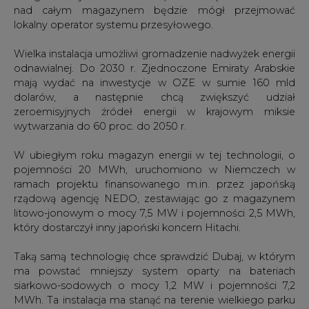
nad całym magazynem będzie mógł przejmować
lokalny operator systemu przesyłowego.
Wielka instalacja umożliwi gromadzenie nadwyżek energii
odnawialnej. Do 2030 r. Zjednoczone Emiraty Arabskie
mają wydać na inwestycje w OZE w sumie 160 mld
dolarów, a następnie chcą zwiększyć udział
zeroemisyjnych źródeł energii w krajowym miksie
wytwarzania do 60 proc. do 2050 r.
W ubiegłym roku magazyn energii w tej technologii, o
pojemności 20 MWh, uruchomiono w Niemczech w
ramach projektu finansowanego m.in. przez japońską
rządową agencję NEDO, zestawiając go z magazynem
litowo-jonowym o mocy 7,5 MW i pojemności 2,5 MWh,
który dostarczył inny japoński koncern Hitachi.
Taką samą technologię chce sprawdzić Dubaj, w którym
ma powstać mniejszy system oparty na bateriach
siarkowo-sodowych o mocy 1,2 MW i pojemności 7,2
MWh. Ta instalacja ma stanąć na terenie wielkiego parku