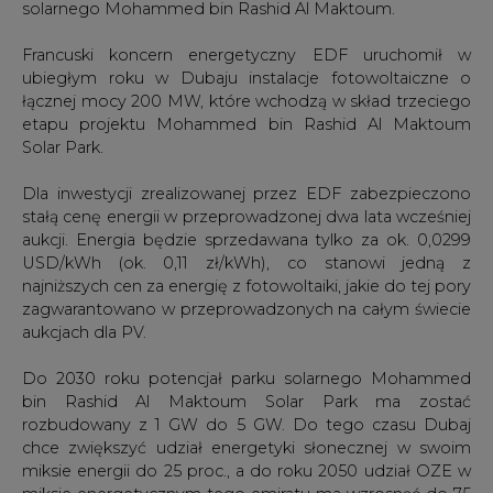
solarnego Mohammed bin Rashid Al Maktoum.
Francuski koncern energetyczny EDF uruchomił w
ubiegłym roku w Dubaju instalacje fotowoltaiczne o
łącznej mocy 200 MW, które wchodzą w skład trzeciego
etapu projektu Mohammed bin Rashid Al Maktoum
Solar Park.
Dla inwestycji zrealizowanej przez EDF zabezpieczono
stałą cenę energii w przeprowadzonej dwa lata wcześniej
aukcji. Energia będzie sprzedawana tylko za ok. 0,0299
USD/kWh (ok. 0,11 zł/kWh), co stanowi jedną z
najniższych cen za energię z fotowoltaiki, jakie do tej pory
zagwarantowano w przeprowadzonych na całym świecie
aukcjach dla PV.
Do 2030 roku potencjał parku solarnego Mohammed
bin Rashid Al Maktoum Solar Park ma zostać
rozbudowany z 1 GW do 5 GW. Do tego czasu Dubaj
chce zwiększyć udział energetyki słonecznej w swoim
miksie energii do 25 proc., a do roku 2050 udział OZE w