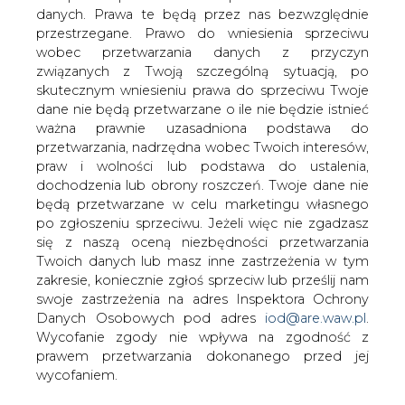
danych. Prawa te będą przez nas bezwzględnie
Jak czytamy w portalu Gramwzielone.pl,
przestrzegane. Prawo do wniesienia sprzeciwu
będące siedzibą Międzynarodowej
wobec przetwarzania danych z przyczyn
Agencji Energetyki Odnawialnej Abu
związanych z Twoją szczególną sytuacją, po
Dhabi wytyczna nowe kierunki w
skutecznym wniesieniu prawa do sprzeciwu Twoje
integrowaniu odnawialnych źródeł
dane nie będą przetwarzane o ile nie będzie istnieć
energii z systemem energetycznym.
ważna prawnie uzasadniona podstawa do
przetwarzania, nadrzędna wobec Twoich interesów,
Arabski emirat pochwalił się uruchomieniem instalacji,
praw i wolności lub podstawa do ustalenia,
którą określa jako największą na świecie wirtualną
dochodzenia lub obrony roszczeń. Twoje dane nie
elektrownię. Jej podstawą jest ogromny magazyn energii
będą przetwarzane w celu marketingu własnego
wykonany w technologii niestosowanej dotąd szerzej w
po zgłoszeniu sprzeciwu. Jeżeli więc nie zgadzasz
globalnej energetyce.
się z naszą oceną niezbędności przetwarzania
Twoich danych lub masz inne zastrzeżenia w tym
Chodzi o magazyn energii w technologii sodowo-
zakresie, koniecznie zgłoś sprzeciw lub prześlij nam
siarkowej, którego moc wynosi 108 MW, a pojemność
swoje zastrzeżenia na adres Inspektora Ochrony
sięga aż 648 MWh, czyli ma kilkukrotnie większą
Danych Osobowych pod adres
iod@are.waw.pl
.
pojemność niż największy na świecie bateryjny magazyn
Wycofanie zgody nie wpływa na zgodność z
energii w technologii litowo-jonowej, który pod koniec
prawem przetwarzania dokonanego przed jej
2017 r. zainstalowała w Australii Tesla.
wycofaniem.