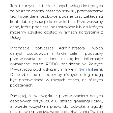
Jeżeli korzystasz także z innych usług dostępnych
za pośrednictwem naszego serwisu, przetwarzamy
też Twoje dane osobowe podane przy zakładaniu
konta lub rejestracji do newslettera. Przetwarzamy
Strona główna
/
SERWIS INFORMACYJNY CIRE
dane, które podajesz, pozostawiasz lub do których
24
/
Największa na świecie wirtualna elektrownia
możemy uzyskać dostęp w ramach korzystania z
Usług.
2019-02-07 00:00
drukuj
Informacje dotyczące Administratora Twoich
skomentuj
danych osobowych a także cele i podstawy
udostępnij
:
przetwarzania oraz inne niezbędne informacje
wymagane przez RODO znajdziesz w Polityce
Prywatności pod wskazanym linkiem (
tym linkiem
).
Dane zbierane na potrzeby różnych usług mogą
Największa na świecie wirtualna
być przetwarzane w różnych celach, na różnych
elektrownia
podstawach.
Pamiętaj, że w związku z przetwarzaniem danych
osobowych przysługuje Ci szereg gwarancji i praw,
a przede wszystkim prawo do odwołania zgody
oraz prawo sprzeciwu wobec przetwarzania Twoich