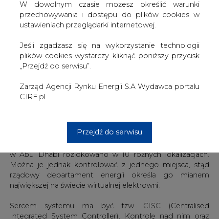
Pojemność wielkiej baterii ma pozwolić na zasilanie
W dowolnym czasie możesz określić warunki
systemu energetycznego Abu Dhabi w przypadku
przechowywania i dostępu do plików cookies w
blackoutu trwającego do sześciu godzin.
ustawieniach przeglądarki internetowej.
Technologię baterii sodowo-siarkowych dostarczyła
Jeśli zgadzasz się na wykorzystanie technologii
japońska firma NGK, która ma już na koncie zrealizowanie
plików cookies wystarczy kliknąć poniższy przycisk
w Japonii magazynu wykonanego w tej technologii o
„Przejdź do serwisu”.
mocy 50 MW i pojemności 300 MWh, który rozpoczął
pracę na początku 2016 r.
Zarząd Agencji Rynku Energii S.A Wydawca portalu
CIRE.pl
NGK zapewnia, że jego baterie mogą pracować przy
DoD 100 proc., nie tracąc swoich właściwości w okresie 15
lat.
Przejdź do serwisu
Baterie wchodzące w skład wielkiego magazynu energii
w Abu Dhabi rozlokowano w 10 różnych lokalizacjach.
Można je jednak kontrolować z jednego miejsca, stąd
rządowy departament energii określa go mianem
największej na świecie wirtualnej elektrowni.
Sercem systemu ma być tzw. CISC (Centralised
Integrated System Controller). Kontrolę nad nim oraz