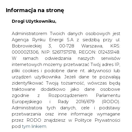
Informacja na stronę
Drogi Użytkowniku,
KONTAKT:
REDAKCJA@CIRE.PL
WYDAWCA PORTALU:
Administratorem Twoich danych osobowych jest
Agencja Rynku Energii S.A z siedzibą przy ul.
A
A
A
WIELKOŚĆ TEKSTU
WYSOKI KONTRAST
Bobrowieckiej 3, 00-728 Warszawa, KRS:
0000021306, NIP: 5261757578, REGON: 012435148.
ZALOGUJ SIĘ
W ramach odwiedzania naszych serwisów
internetowych możemy przetwarzać Twój adres IP,
pliki cookies i podobne dane nt. aktywności lub
urządzeń użytkownika. Jeżeli dane te pozwalają
zidentyfikować Twoją tożsamość, wówczas będą
traktowane dodatkowo jako dane osobowe
zgodnie z Rozporządzeniem Parlamentu
Europejskiego i Rady 2016/679 (RODO).
Administratora tych danych, cele i podstawy
przetwarzania oraz inne informacje wymagane
przez RODO znajdziesz w Polityce Prywatności
pod
tym linkiem.
WŁĄCZ CIRE.TV