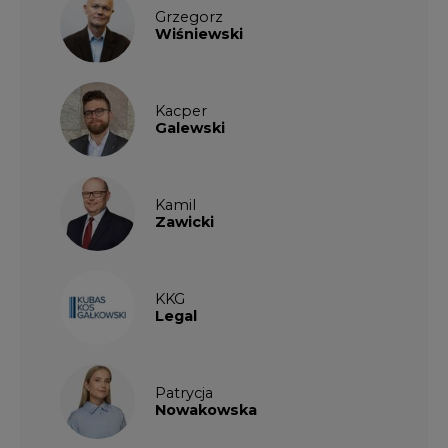
Grzegorz
Wiśniewski
Kacper
Galewski
Kamil
Zawicki
KKG
Legal
Patrycja
Nowakowska