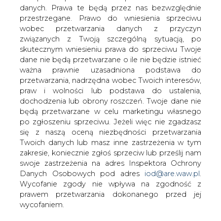
danych. Prawa te będą przez nas bezwzględnie
przestrzegane. Prawo do wniesienia sprzeciwu
Ropa w USA zdrożała w tym tygodniu
wobec przetwarzania danych z przyczyn
najmocniej od miesiąca. Państwa
związanych z Twoją szczególną sytuacją, po
koalicji OPEC+ tną produkcję ropy, a na
skutecznym wniesieniu prawa do sprzeciwu Twoje
dodatek Arabia Saudyjska wstrzymała w
dane nie będą przetwarzane o ile nie będzie istnieć
tym tygodniu produkcję ropy na polu
ważna prawnie uzasadniona podstawa do
Safaniyah - podają maklerzy.
przetwarzania, nadrzędna wobec Twoich interesów,
praw i wolności lub podstawa do ustalenia,
Baryłka ropy West Texas Intermediate w dostawach na
dochodzenia lub obrony roszczeń. Twoje dane nie
marzec na giełdzie paliw NYMEX w Nowym Jorku jest
będą przetwarzane w celu marketingu własnego
wyceniana po 54,59 USD, po zwyżce o 0,33 proc.
po zgłoszeniu sprzeciwu. Jeżeli więc nie zgadzasz
się z naszą oceną niezbędności przetwarzania
Brent w dostawach na kwiecień na giełdzie paliw ICE
Twoich danych lub masz inne zastrzeżenia w tym
Futures Europe w Londynie jest wyceniana po 64,83
zakresie, koniecznie zgłoś sprzeciw lub prześlij nam
USD za baryłkę, po wzroście ceny o 0,40 proc.
swoje zastrzeżenia na adres Inspektora Ochrony
Danych Osobowych pod adres
iod@are.waw.pl
.
Kraje OPEC i sojusznicy kartelu, w tym Rosja, ograniczają
Wycofanie zgody nie wpływa na zgodność z
dostawy ropy na globalne rynki.
prawem przetwarzania dokonanego przed jej
wycofaniem.
Rosja zapowiedziała, że jeszcze przyspieszy cięcia