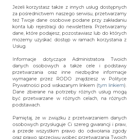
Jeżeli korzystasz także z innych usług dostępnych
za pośrednictwem naszego serwisu, przetwarzamy
też Twoje dane osobowe podane przy zakładaniu
konta lub rejestracji do newslettera. Przetwarzamy
Strona główna
/
SERWIS INFORMACYJNY CIRE
dane, które podajesz, pozostawiasz lub do których
24
/
Ceny ropy w USA wzrosły w tym tygodniu
możemy uzyskać dostęp w ramach korzystania z
najmocniej od miesiąca
Usług.
2019-02-15 00:00
Informacje dotyczące Administratora Twoich
drukuj
danych osobowych a także cele i podstawy
skomentuj
przetwarzania oraz inne niezbędne informacje
udostępnij
:
wymagane przez RODO znajdziesz w Polityce
Prywatności pod wskazanym linkiem (
tym linkiem
).
Dane zbierane na potrzeby różnych usług mogą
być przetwarzane w różnych celach, na różnych
Ceny ropy w USA wzrosły w tym
podstawach.
tygodniu najmocniej od miesiąca
Pamiętaj, że w związku z przetwarzaniem danych
osobowych przysługuje Ci szereg gwarancji i praw,
a przede wszystkim prawo do odwołania zgody
oraz prawo sprzeciwu wobec przetwarzania Twoich