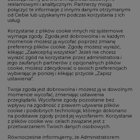
reklamowym i analitycznym. Partnerzy mogą
Geopolityka
połączyć te informacje z innymi danymi otrzymanymi
LTE450
od Ciebie lub uzyskanymi podczas korzystania z ich
usług.
Korzystanie z plików cookie innych niż systemowe
Innowacje i AI
wymaga zgody. Zgoda jest dobrowolna i w każdym
momencie możesz ją wycofać poprzez zmianę
Telekomunikacja i IT
preferencji plików cookie. Zgodę możesz wyrazić,
klikając „Zaakceptuj wszystkie". Jeżeli nie chcesz
Handel emisjami CO2
wyrazić zgód na korzystanie przez administratora i
Wodór
jego zaufanych partnerów z opcjonalnych plików
cookie, możesz zdecydować o swoich preferencjach
Górnictwo
wybierając je poniżej i klikając przycisk „Zapisz
ustawienia".
Zmiany klimatyczne
Twoja zgoda jest dobrowolna i możesz ją w dowolnym
momencie wycofać, zmieniając ustawienia
przeglądarki. Wycofanie zgody pozostanie bez
Atom
wpływu na zgodność z prawem używania plików
Fotowoltaika
cookie i podobnych technologii, którego dokonano
na podstawie zgody przed jej wycofaniem. Korzystanie
Offshore wind
z plików cookie ww. celach związane jest z
przetwarzaniem Twoich danych osobowych.
Magazyny energii
Równocześnie informujemy, że Administratorem