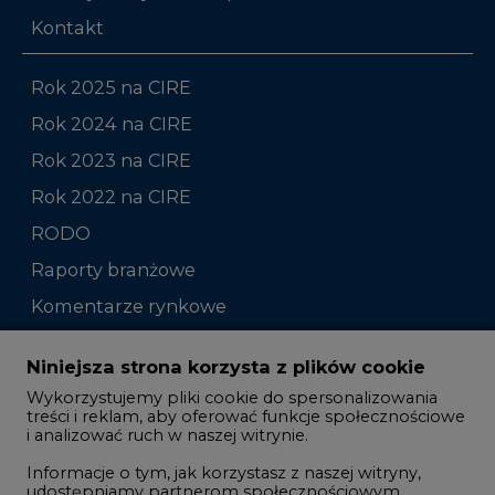
Kontakt
Rok 2025 na CIRE
Rok 2024 na CIRE
Rok 2023 na CIRE
Rok 2022 na CIRE
RODO
Raporty branżowe
Komentarze rynkowe
Zmiany kadrowe na rynku
Niniejsza strona korzysta z plików cookie
Wykorzystujemy pliki cookie do spersonalizowania
Studio CIRE
treści i reklam, aby oferować funkcje społecznościowe
i analizować ruch w naszej witrynie.
Rozmowy o energetyce
Informacje o tym, jak korzystasz z naszej witryny,
Gospodarka
udostępniamy partnerom społecznościowym,