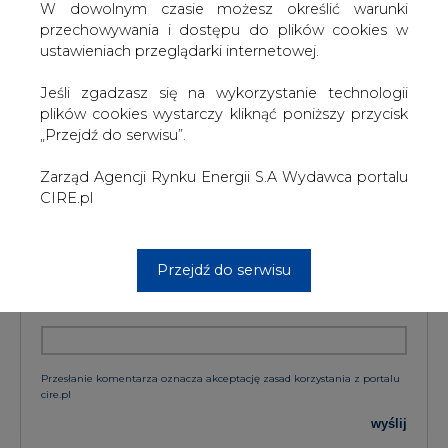
W dowolnym czasie możesz określić warunki
przechowywania i dostępu do plików cookies w
ustawieniach przeglądarki internetowej.
KOMENTARZE
Jeśli zgadzasz się na wykorzystanie technologii
plików cookies wystarczy kliknąć poniższy przycisk
TREŚĆ KOMENTARZA
„Przejdź do serwisu”.
Zarząd Agencji Rynku Energii S.A Wydawca portalu
CIRE.pl
Przejdź do serwisu
PODPIS
Przesłanie komentarza oznacza akceptację zasad korzystania z portalu
cire.pl
wyślij