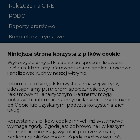
Rok 2022 na CIRE
RODO
Raporty branżowe
Komentarze rynkowe
Zmiany kadrowe na rynku
Niniejsza strona korzysta z plików cookie
Wykorzystujemy pliki cookie do spersonalizowania
Studio CIRE
treści i reklam, aby oferować funkcje społecznościowe
i analizować ruch w naszej witrynie.
Rozmowy o energetyce
Informacje o tym, jak korzystasz z naszej witryny,
Gospodarka
udostępniamy partnerom społecznościowym,
reklamowym i analitycznym. Partnerzy mogą
Geopolityka
połączyć te informacje z innymi danymi otrzymanymi
LTE450
od Ciebie lub uzyskanymi podczas korzystania z ich
usług.
Korzystanie z plików cookie innych niż systemowe
Innowacje i AI
wymaga zgody. Zgoda jest dobrowolna i w każdym
momencie możesz ją wycofać poprzez zmianę
Telekomunikacja i IT
preferencji plików cookie. Zgodę możesz wyrazić,