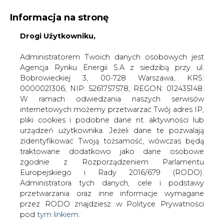
Informacja na stronę
Drogi Użytkowniku,
KONTAKT:
REDAKCJA@CIRE.PL
WYDAWCA PORTALU:
Administratorem Twoich danych osobowych jest
Agencja Rynku Energii S.A z siedzibą przy ul.
A
A
A
WIELKOŚĆ TEKSTU
WYSOKI KONTRAST
Bobrowieckiej 3, 00-728 Warszawa, KRS:
0000021306, NIP: 5261757578, REGON: 012435148.
ZALOGUJ SIĘ
W ramach odwiedzania naszych serwisów
internetowych możemy przetwarzać Twój adres IP,
pliki cookies i podobne dane nt. aktywności lub
urządzeń użytkownika. Jeżeli dane te pozwalają
zidentyfikować Twoją tożsamość, wówczas będą
traktowane dodatkowo jako dane osobowe
zgodnie z Rozporządzeniem Parlamentu
Europejskiego i Rady 2016/679 (RODO).
Administratora tych danych, cele i podstawy
przetwarzania oraz inne informacje wymagane
przez RODO znajdziesz w Polityce Prywatności
pod
tym linkiem.
WŁĄCZ CIRE.TV