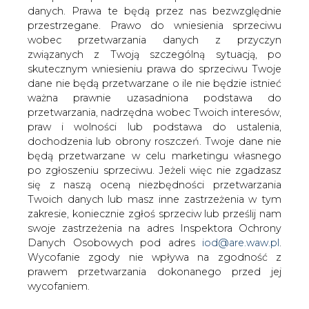
Na wczorajszej sesji giełdowej akcje
danych. Prawa te będą przez nas bezwzględnie
Elektrimu przez cały dzień cieszyły się
przestrzegane. Prawo do wniesienia sprzeciwu
bardzo dużym wzięciem. Obroty
wobec przetwarzania danych z przyczyn
przekroczyły 98 mln zł.
związanych z Twoją szczególną sytuacją, po
skutecznym wniesieniu prawa do sprzeciwu Twoje
Podobnie jak dzień wcześniej, dużej podaży akcji
dane nie będą przetwarzane o ile nie będzie istnieć
Elektrimu odpowiedział znaczny popyt. Wartość
ważna prawnie uzasadniona podstawa do
walorów mimo to nie wzrastała. Na rynku zaczęły krążyć
przetwarzania, nadrzędna wobec Twoich interesów,
pogłoski, że kilka instytucji finansowych skupowało akcje
praw i wolności lub podstawa do ustalenia,
Elektrimu na zlecenie dużych akcjonariuszy.
dochodzenia lub obrony roszczeń. Twoje dane nie
Prawdopodobnie przed zaplanowanym na 20 kwietnia
będą przetwarzane w celu marketingu własnego
NWZA spółki, akcje będą skupowali udziałowcy
po zgłoszeniu sprzeciwu. Jeżeli więc nie zgadzasz
Elektrimu. Wiadomo, że na NWZA niezbędne będą
się z naszą oceną niezbędności przetwarzania
znaczne udziały, aby akcjonariusze mogli przeforsować
Twoich danych lub masz inne zastrzeżenia w tym
popierane przez siebie kandydatury do rady nadzorczej.
zakresie, koniecznie zgłoś sprzeciw lub prześlij nam
swoje zastrzeżenia na adres Inspektora Ochrony
#
Energetyka
#
kraj
Danych Osobowych pod adres
iod@are.waw.pl
.
Wycofanie zgody nie wpływa na zgodność z
prawem przetwarzania dokonanego przed jej
Artykuł powstał bez wsparcia narzędzi sztucznej inteligencji.
Wydawca portalu CIRE zgadza się na włączenie publikacji do
wycofaniem.
szkoleń treningowych LLM.