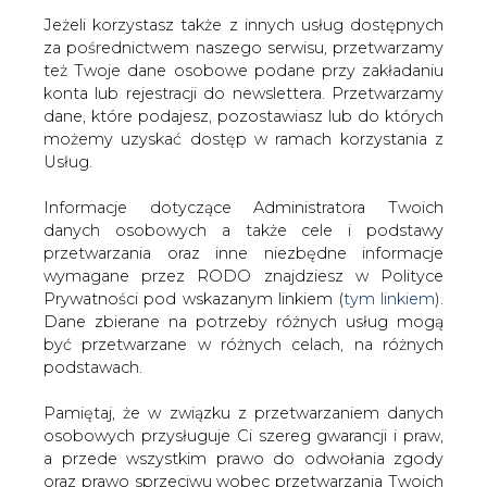
Jeżeli korzystasz także z innych usług dostępnych
za pośrednictwem naszego serwisu, przetwarzamy
też Twoje dane osobowe podane przy zakładaniu
konta lub rejestracji do newslettera. Przetwarzamy
Strona główna
/
SERWIS INFORMACYJNY CIRE 24
/
Bój
dane, które podajesz, pozostawiasz lub do których
o Elektrim
możemy uzyskać dostęp w ramach korzystania z
Usług.
2001-04-05 00:00
drukuj
Informacje dotyczące Administratora Twoich
skomentuj
danych osobowych a także cele i podstawy
udostępnij
:
przetwarzania oraz inne niezbędne informacje
wymagane przez RODO znajdziesz w Polityce
Prywatności pod wskazanym linkiem (
tym linkiem
).
Dane zbierane na potrzeby różnych usług mogą
Bój o Elektrim
być przetwarzane w różnych celach, na różnych
podstawach.
Pamiętaj, że w związku z przetwarzaniem danych
osobowych przysługuje Ci szereg gwarancji i praw,
a przede wszystkim prawo do odwołania zgody
oraz prawo sprzeciwu wobec przetwarzania Twoich