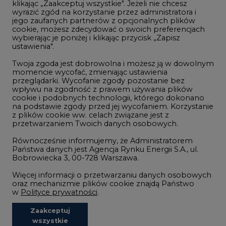
klikając „Zaakceptuj wszystkie". Jeżeli nie chcesz
Handel emisjami CO2
wyrazić zgód na korzystanie przez administratora i
Wodór
jego zaufanych partnerów z opcjonalnych plików
cookie, możesz zdecydować o swoich preferencjach
Górnictwo
wybierając je poniżej i klikając przycisk „Zapisz
ustawienia".
Zmiany klimatyczne
Twoja zgoda jest dobrowolna i możesz ją w dowolnym
momencie wycofać, zmieniając ustawienia
przeglądarki. Wycofanie zgody pozostanie bez
Atom
wpływu na zgodność z prawem używania plików
Fotowoltaika
cookie i podobnych technologii, którego dokonano
na podstawie zgody przed jej wycofaniem. Korzystanie
Offshore wind
z plików cookie ww. celach związane jest z
przetwarzaniem Twoich danych osobowych.
Magazyny energii
Równocześnie informujemy, że Administratorem
Zielone samorządy
Państwa danych jest Agencja Rynku Energii S.A., ul.
Bobrowiecka 3, 00-728 Warszawa.
Zielona gospodarka
Więcej informacji o przetwarzaniu danych osobowych
oraz mechanizmie plików cookie znajdą Państwo
w
Polityce prywatności
.
Zaakceptuj
©2002-
2021 - 2026
-
CIRE.PL
Centrum Informacji o Rynku Energii
wszystkie