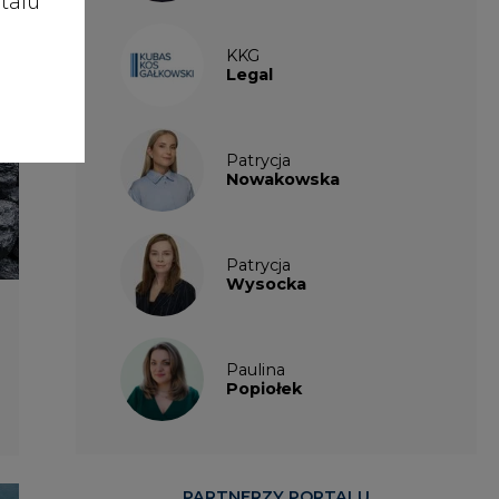
talu
KKG
Legal
Patrycja
Nowakowska
Patrycja
Wysocka
Paulina
Popiołek
PARTNERZY PORTALU