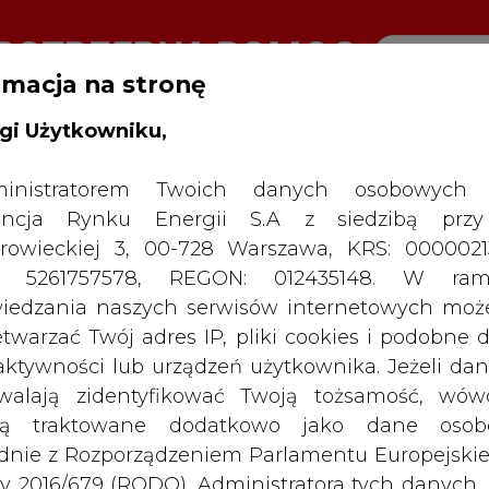
rmacja na stronę
gi Użytkowniku,
RTALU:
WIELKO
WYSOKI KONTRAST
inistratorem Twoich danych osobowych 
ncja Rynku Energii S.A z siedzibą przy
rowieckiej 3, 00-728 Warszawa, KRS: 0000021
P: 5261757578, REGON: 012435148. W ram
iedzania naszych serwisów internetowych mo
etwarzać Twój adres IP, pliki cookies i podobne 
 aktywności lub urządzeń użytkownika. Jeżeli dan
walają zidentyfikować Twoją tożsamość, wów
dą traktowane dodatkowo jako dane osob
dnie z Rozporządzeniem Parlamentu Europejskie
y 2016/679 (RODO). Administratora tych danych, 