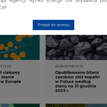
ząd Agencji Rynku Energii S.A Wydawca por
.pl
wszystkie artykuły
Przejdź do serwisu
1 13:00
2026-07-09 10:30
ł ciekawy
Opublikowano bilans
 stanie
zasobów złóż kopalin
 w Europie
w Polsce według
stanu na 31 grudnia
2025 r.