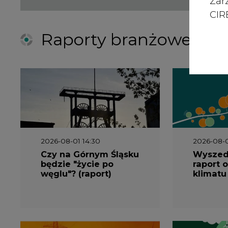
Zar
CIRE
Raporty branżowe
2026-08-01 14:30
2026-08-0
Czy na Górnym Śląsku
Wyszed
będzie "życie po
raport o
węglu"? (raport)
klimatu