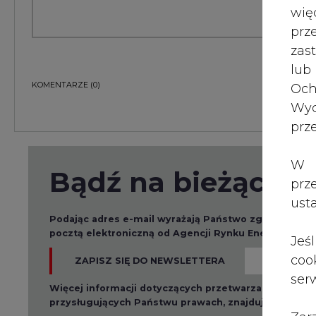
wię
pr
zas
lub
KOMENTARZE
(0)
Och
Wyc
prz
W 
Bądź na bieżąco
prz
ust
Podając adres e-mail wyrażają Państwo zgodę na ot
pocztą elektroniczną od Agencji Rynku Energii S.A z
Jeś
coo
ZAPISZ SIĘ DO NEWSLETTERA
serw
Więcej informacji dotyczących przetwarzania przez
przysługujących Państwu prawach, znajduje się w
po