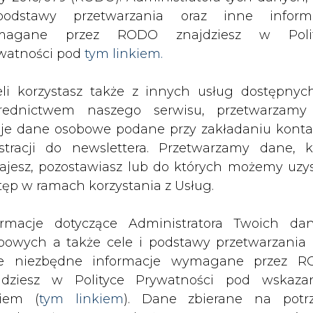
odstawy przetwarzania oraz inne inform
magane przez RODO znajdziesz w Polit
SPODARKA
ZMIANY KADROWE NA RYNKU
CIEP
watności pod
tym linkiem.
eli korzystasz także z innych usług dostępnyc
i chce akcji Elektrimu
rednictwem naszego serwisu, przetwarzamy
drukuj
skomentuj
udostępnij
:
je dane osobowe podane przy zakładaniu konta
estracji do newslettera. Przetwarzamy dane, k
ajesz, pozostawiasz lub do których możemy uzy
tęp w ramach korzystania z Usług.
mu
ormacje dotyczące Administratora Twoich da
bowych a także cele i podstawy przetwarzania 
e niezbędne informacje wymagane przez 
jdziesz w Polityce Prywatności pod wskaz
kiem (
tym linkiem
). Dane zbierane na potr
&#8221; Vivendi przedstawia anality