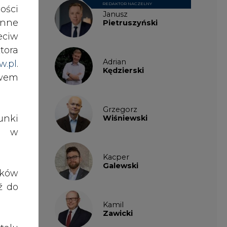
REDAKTOR NACZELNY
ości
Janusz
nne
Pietruszyński
eciw
tora
Adrian
w.pl
.
Kędzierski
awem
Grzegorz
nki
Wiśniewski
es w
Kacper
Galewski
ików
ź do
Kamil
Zawicki