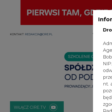
Info
Dro
WYDAWCA PO
KONTAKT:
REDAKCJA@CIRE.PL
Adm
Age
Bob
NI
odw
prz
nt.
poz
bę
zgo
WŁĄCZ CIRE.TV
Rad