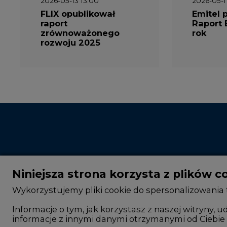
2026-05-13 13:00
2026-05-1
FLIX opublikował
Emitel 
raport
Raport 
zrównoważonego
rok
rozwoju 2025
Niniejsza strona korzysta z plików c
Wykorzystujemy pliki cookie do spersonalizowania t
Informacje o tym, jak korzystasz z naszej witryny
informacje z innymi danymi otrzymanymi od Ciebie 
CIRE - kim jesteśmy
Rok 2025 na CIRE