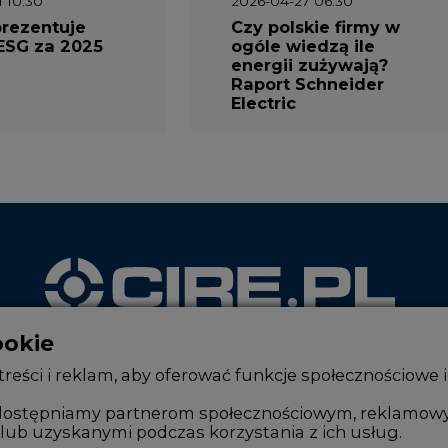
1 10:30
2026-04-27 06:30
prezentuje
Czy polskie firmy w
ESG za 2025
ogóle wiedzą ile
energii zużywają?
Raport Schneider
Electric
ookie
WYDAWCA PORTALU
reści i reklam, aby oferować funkcje społecznościowe i
, udostępniamy partnerom społecznościowym, reklamow
lub uzyskanymi podczas korzystania z ich usług.
Zmiany kadrowe na rynku
Innowacje 