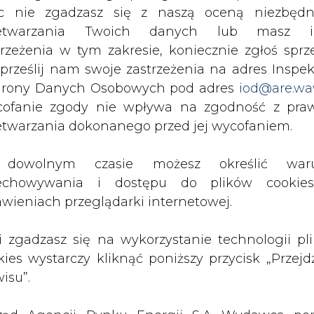
z portalu cire.pl
c nie zgadzasz się z naszą oceną niezbędn
wyślij
zetwarzania Twoich danych lub masz i
trzeżenia w tym zakresie, koniecznie zgłoś sprz
 prześlij nam swoje zastrzeżenia na adres Inspek
rony Danych Osobowych pod adres
iod@are.wa
ofanie zgody nie wpływa na zgodność z pr
etwarzania dokonanego przed jej wycofaniem.
dowolnym czasie możesz określić waru
echowywania i dostępu do plików cooki
awieniach przeglądarki internetowej.
rzymywanie treści marketingowych w postaci newslettera
 siedzibą w Warszawie.
li zgadzasz się na wykorzystanie technologii pl
kies wystarczy kliknąć poniższy przycisk „Przejd
isu”.
 nas Państwa danych osobowych, w tym informacje o
lityce prywatności.