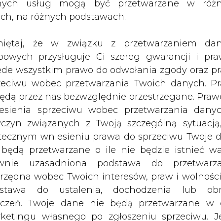
nych usług mogą być przetwarzane w róż
Elektrimu propozycję zamiany udzia
ach, na różnych podstawach.
cje Elektrimu oraz udziału w
dingu.
iętaj, że w związku z przetwarzaniem da
bowych przysługuje Ci szereg gwarancji i pra
ach mają ponad 6,35% głosów w polskiej spółce.
ede wszystkim prawo do odwołania zgody oraz p
zeciwu wobec przetwarzania Twoich danych. P
Artykuł powstał bez wsparcia narzędzi sztucznej
inteligencji. Wydawca portalu CIRE zgadza się na włącz
będą przez nas bezwzględnie przestrzegane. Praw
publikacji do szkoleń treningowych LLM.
esienia sprzeciwu wobec przetwarzania dany
yczyn związanych z Twoją szczególną sytuacją
tecznym wniesieniu prawa do sprzeciwu Twoje 
 będą przetwarzane o ile nie będzie istnieć w
wnie uzasadniona podstawa do przetwarza
PODPIS
rzędna wobec Twoich interesów, praw i wolności
stawa do ustalenia, dochodzenia lub ob
zczeń. Twoje dane nie będą przetwarzane w 
ketingu własnego po zgłoszeniu sprzeciwu. Je
Przesłanie komentarza oznacza akceptację zasad korzystania