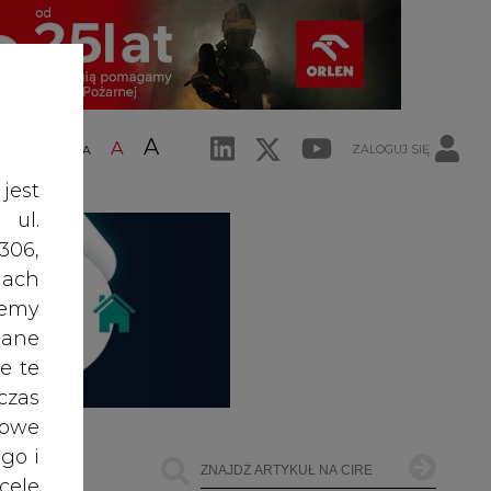
A
A
ZALOGUJ SIĘ
ŚĆ TEKSTU
A
jest
 ul.
306,
ach
żemy
dane
e te
czas
owe
go i
cele