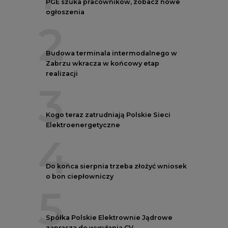
PGE szuka pracowników, zobacz nowe
ogłoszenia
2
Budowa terminala intermodalnego w
Zabrzu wkracza w końcowy etap
realizacji
3
Kogo teraz zatrudniają Polskie Sieci
Elektroenergetyczne
4
Do końca sierpnia trzeba złożyć wniosek
o bon ciepłowniczy
5
Spółka Polskie Elektrownie Jądrowe
zaprasza do wysyłania CV