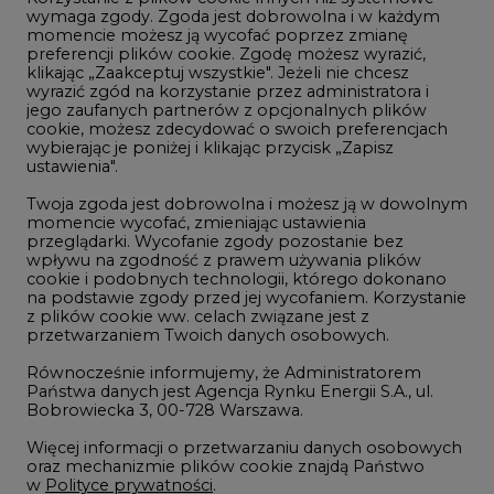
Innowacje i AI
wymaga zgody. Zgoda jest dobrowolna i w każdym
momencie możesz ją wycofać poprzez zmianę
Telekomunikacja i IT
preferencji plików cookie. Zgodę możesz wyrazić,
klikając „Zaakceptuj wszystkie". Jeżeli nie chcesz
Handel emisjami CO2
wyrazić zgód na korzystanie przez administratora i
Wodór
jego zaufanych partnerów z opcjonalnych plików
cookie, możesz zdecydować o swoich preferencjach
Górnictwo
wybierając je poniżej i klikając przycisk „Zapisz
ustawienia".
Zmiany klimatyczne
Twoja zgoda jest dobrowolna i możesz ją w dowolnym
momencie wycofać, zmieniając ustawienia
przeglądarki. Wycofanie zgody pozostanie bez
Atom
wpływu na zgodność z prawem używania plików
Fotowoltaika
cookie i podobnych technologii, którego dokonano
na podstawie zgody przed jej wycofaniem. Korzystanie
Offshore wind
z plików cookie ww. celach związane jest z
przetwarzaniem Twoich danych osobowych.
Magazyny energii
Równocześnie informujemy, że Administratorem
Zielone samorządy
Państwa danych jest Agencja Rynku Energii S.A., ul.
Bobrowiecka 3, 00-728 Warszawa.
Zielona gospodarka
Więcej informacji o przetwarzaniu danych osobowych
oraz mechanizmie plików cookie znajdą Państwo
w
Polityce prywatności
.