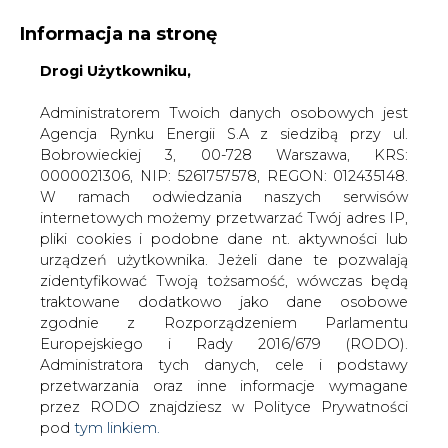
Informacja na stronę
Drogi Użytkowniku,
KONTAKT:
REDAKCJA@CIRE.PL
WYDAWCA PORTALU:
Administratorem Twoich danych osobowych jest
Agencja Rynku Energii S.A z siedzibą przy ul.
A
A
A
WIELKOŚĆ TEKSTU
WYSOKI KONTRAST
Bobrowieckiej 3, 00-728 Warszawa, KRS:
0000021306, NIP: 5261757578, REGON: 012435148.
ZALOGUJ SIĘ
W ramach odwiedzania naszych serwisów
internetowych możemy przetwarzać Twój adres IP,
pliki cookies i podobne dane nt. aktywności lub
urządzeń użytkownika. Jeżeli dane te pozwalają
zidentyfikować Twoją tożsamość, wówczas będą
traktowane dodatkowo jako dane osobowe
zgodnie z Rozporządzeniem Parlamentu
Europejskiego i Rady 2016/679 (RODO).
Administratora tych danych, cele i podstawy
przetwarzania oraz inne informacje wymagane
przez RODO znajdziesz w Polityce Prywatności
pod
tym linkiem.
WŁĄCZ CIRE.TV