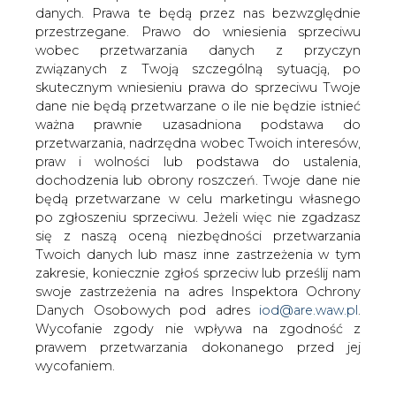
danych. Prawa te będą przez nas bezwzględnie
NWZA Elektrimu przesunięto na 14 maja
przestrzegane. Prawo do wniesienia sprzeciwu
na wniosek tej samej grupy
wobec przetwarzania danych z przyczyn
akcjonariuszy, która żądała zwołania go
związanych z Twoją szczególną sytuacją, po
na 20 kwietnia.
skutecznym wniesieniu prawa do sprzeciwu Twoje
dane nie będą przetwarzane o ile nie będzie istnieć
Prawdopodobnie zmiana terminu wynika z tego, że
ważna prawnie uzasadniona podstawa do
udziałowcy spółki zaznajomili się z warunkami Vivendi, i
przetwarzania, nadrzędna wobec Twoich interesów,
oczekują teraz propozycji Deutsche Telekom.
praw i wolności lub podstawa do ustalenia,
Plan Vivendi zakłada m.in. połączenie Elektrimu
dochodzenia lub obrony roszczeń. Twoje dane nie
Telekomunikacja z Elektrimem. W zamian za 49 proc.
będą przetwarzane w celu marketingu własnego
udziałów w ET Vivendi miałby dostać do 49 proc. akcji
po zgłoszeniu sprzeciwu. Jeżeli więc nie zgadzasz
Elektrimu i w kontrolować tym samym PTC (51 proc.
się z naszą oceną niezbędności przetwarzania
udziałów operatora należy do ET, 45 proc. do Deutsche
Twoich danych lub masz inne zastrzeżenia w tym
Telekom). Cena, akceptowana przez Vivendi za akcje
zakresie, koniecznie zgłoś sprzeciw lub prześlij nam
nowej emisji, dające mu status jednego z największych
swoje zastrzeżenia na adres Inspektora Ochrony
udziałowców Elektrimu, miałaby się zawrzeć między 45 a
Danych Osobowych pod adres
iod@are.waw.pl
.
50 zł.
Wycofanie zgody nie wpływa na zgodność z
prawem przetwarzania dokonanego przed jej
#
Energetyka
#
kraj
wycofaniem.