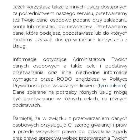
Jeżeli korzystasz także z innych usług dostępnych
za pośrednictwem naszego serwisu, przetwarzamy
też Twoje dane osobowe podane przy zakładaniu
konta lub rejestracji do newslettera. Przetwarzamy
Strona główna
/
SERWIS INFORMACYJNY CIRE
dane, które podajesz, pozostawiasz lub do których
24
/
NWZA Elektrimu przesunięte na maj
możemy uzyskać dostęp w ramach korzystania z
Usług.
2001-04-12 00:00
drukuj
Informacje dotyczące Administratora Twoich
skomentuj
danych osobowych a także cele i podstawy
udostępnij
:
przetwarzania oraz inne niezbędne informacje
wymagane przez RODO znajdziesz w Polityce
Prywatności pod wskazanym linkiem (
tym linkiem
).
Dane zbierane na potrzeby różnych usług mogą
NWZA Elektrimu przesunięte na
być przetwarzane w różnych celach, na różnych
maj
podstawach.
Pamiętaj, że w związku z przetwarzaniem danych
osobowych przysługuje Ci szereg gwarancji i praw,
a przede wszystkim prawo do odwołania zgody
oraz prawo sprzeciwu wobec przetwarzania Twoich