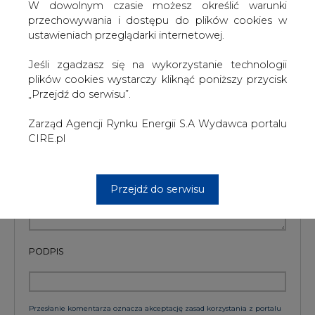
W dowolnym czasie możesz określić warunki
Artykuł powstał bez wsparcia narzędzi sztucznej inteligencji.
Wydawca portalu CIRE zgadza się na włączenie publikacji do
przechowywania i dostępu do plików cookies w
szkoleń treningowych LLM.
ustawieniach przeglądarki internetowej.
Jeśli zgadzasz się na wykorzystanie technologii
plików cookies wystarczy kliknąć poniższy przycisk
KOMENTARZE
„Przejdź do serwisu”.
Zarząd Agencji Rynku Energii S.A Wydawca portalu
TREŚĆ KOMENTARZA
CIRE.pl
Przejdź do serwisu
PODPIS
Przesłanie komentarza oznacza akceptację zasad korzystania z portalu