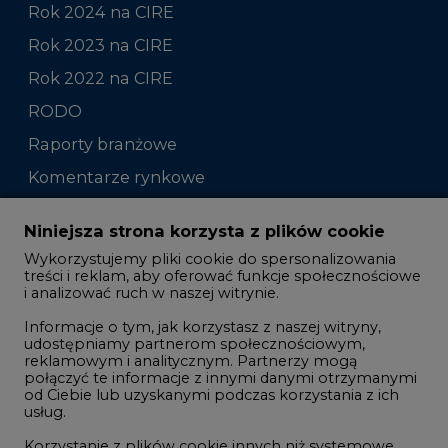
Rok 2024 na CIRE
Rok 2023 na CIRE
Rok 2022 na CIRE
RODO
Raporty branżowe
Komentarze rynkowe
Zmiany kadrowe na rynku
Niniejsza strona korzysta z plików cookie
Wykorzystujemy pliki cookie do spersonalizowania
Studio CIRE
treści i reklam, aby oferować funkcje społecznościowe
i analizować ruch w naszej witrynie.
Rozmowy o energetyce
Informacje o tym, jak korzystasz z naszej witryny,
Gospodarka
udostępniamy partnerom społecznościowym,
reklamowym i analitycznym. Partnerzy mogą
Geopolityka
połączyć te informacje z innymi danymi otrzymanymi
LTE450
od Ciebie lub uzyskanymi podczas korzystania z ich
usług.
Korzystanie z plików cookie innych niż systemowe