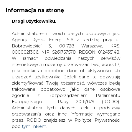
Informacja na stronę
Drogi Użytkowniku,
KONTAKT:
REDAKCJA@CIRE.PL
WYDAWCA PORTALU:
Administratorem Twoich danych osobowych jest
Agencja Rynku Energii S.A z siedzibą przy ul.
A
A
A
WIELKOŚĆ TEKSTU
WYSOKI KONTRAST
Bobrowieckiej 3, 00-728 Warszawa, KRS:
0000021306, NIP: 5261757578, REGON: 012435148.
ZALOGUJ SIĘ
W ramach odwiedzania naszych serwisów
internetowych możemy przetwarzać Twój adres IP,
pliki cookies i podobne dane nt. aktywności lub
urządzeń użytkownika. Jeżeli dane te pozwalają
zidentyfikować Twoją tożsamość, wówczas będą
traktowane dodatkowo jako dane osobowe
zgodnie z Rozporządzeniem Parlamentu
Europejskiego i Rady 2016/679 (RODO).
Administratora tych danych, cele i podstawy
przetwarzania oraz inne informacje wymagane
przez RODO znajdziesz w Polityce Prywatności
pod
tym linkiem.
WŁĄCZ CIRE.TV