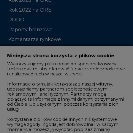
Rok 2022 na CIRE
RODO
Raporty branżowe
Komentarze rynkowe
Zmiany kadrowe na rynku
Niniejsza strona korzysta z plików cookie
Wykorzystujemy pliki cookie do spersonalizowania
Studio CIRE
treści i reklam, aby oferować funkcje społecznościowe
i analizować ruch w naszej witrynie.
Rozmowy o energetyce
Informacje o tym, jak korzystasz z naszej witryny,
Gospodarka
udostępniamy partnerom społecznościowym,
reklamowym i analitycznym. Partnerzy mogą
Geopolityka
połączyć te informacje z innymi danymi otrzymanymi
LTE450
od Ciebie lub uzyskanymi podczas korzystania z ich
usług.
Korzystanie z plików cookie innych niż systemowe
Innowacje i AI
wymaga zgody. Zgoda jest dobrowolna i w każdym
momencie możesz ją wycofać poprzez zmianę
Telekomunikacja i IT