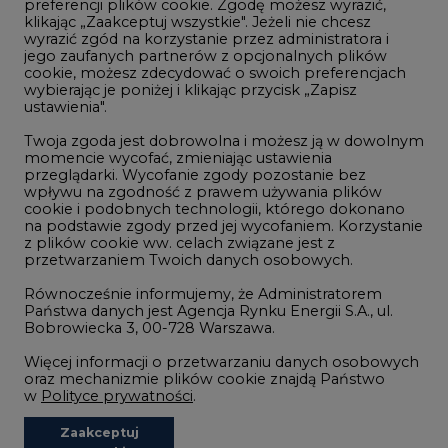
preferencji plików cookie. Zgodę możesz wyrazić,
klikając „Zaakceptuj wszystkie". Jeżeli nie chcesz
Handel emisjami CO2
wyrazić zgód na korzystanie przez administratora i
Wodór
jego zaufanych partnerów z opcjonalnych plików
cookie, możesz zdecydować o swoich preferencjach
Górnictwo
wybierając je poniżej i klikając przycisk „Zapisz
ustawienia".
Zmiany klimatyczne
Twoja zgoda jest dobrowolna i możesz ją w dowolnym
momencie wycofać, zmieniając ustawienia
przeglądarki. Wycofanie zgody pozostanie bez
Atom
wpływu na zgodność z prawem używania plików
Fotowoltaika
cookie i podobnych technologii, którego dokonano
na podstawie zgody przed jej wycofaniem. Korzystanie
Offshore wind
z plików cookie ww. celach związane jest z
przetwarzaniem Twoich danych osobowych.
Magazyny energii
Równocześnie informujemy, że Administratorem
Zielone samorządy
Państwa danych jest Agencja Rynku Energii S.A., ul.
Bobrowiecka 3, 00-728 Warszawa.
Zielona gospodarka
Więcej informacji o przetwarzaniu danych osobowych
oraz mechanizmie plików cookie znajdą Państwo
w
Polityce prywatności
.
Zaakceptuj
©2002-
2021 - 2026
-
CIRE.PL
Centrum Informacji o Rynku Energii