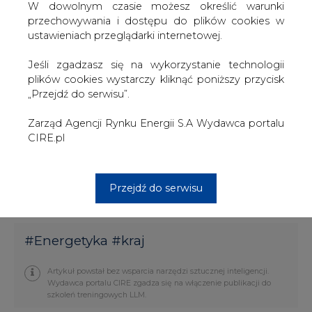
elektryczna ok. 40 MW. Strategia firmy przewiduje
W dowolnym czasie możesz określić warunki
oddanie do użytku, do końca 2003 roku, nowego bloku
przechowywania i dostępu do plików cookies w
produkującego energię elektryczną i cieplną w
ustawieniach przeglądarki internetowej.
skojarzeniu. Nowa jednostka ma dysponować 60 MW
elektrycznymi i 100 MW termicznymi.
Jeśli zgadzasz się na wykorzystanie technologii
Produkcja z nowego bloku będzie w całości odbierana
plików cookies wystarczy kliknąć poniższy przycisk
przez GZE i PEC zgodnie z przepisami o obowiązkowym
„Przejdź do serwisu”.
zakupie energii wytworzonej w kogeneracji.
Aktualnie wśród klientów ECT oprócz GZE i PEC znajdują
Zarząd Agencji Rynku Energii S.A Wydawca portalu
się m. in. drukarnia Agory (wydawca Gazety Wyborczej),
CIRE.pl
Delphi (producent części samochodowe) i Isuzu
(producent silników), prowadzące interesy w tyskiej
podstrefie Katowickiej Specjalnej Strefy Ekonomicznej.
Przejdź do serwisu
ECT produkuje ok. 800 GWh ciepła i 250 GWh energii
elektrycznej. W spółka pracę znajduje prawie 390 osób.
#
Energetyka
#
kraj
Artykuł powstał bez wsparcia narzędzi sztucznej inteligencji.
Wydawca portalu CIRE zgadza się na włączenie publikacji do
szkoleń treningowych LLM.