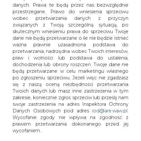
Niewykluczone iż jeszcze przed końcem
danych. Prawa te będą przez nas bezwzględnie
kwietnia ministerstwo skarbu podejmie
przestrzegane. Prawo do wniesienia sprzeciwu
decyzję o udzieleniu wyłączności
wobec przetwarzania danych z przyczyn
negocjacyjnej w procesie prywatyzacji
związanych z Twoją szczególną sytuacją, po
Elektrociepłowni Tychy (ECT).
skutecznym wniesieniu prawa do sprzeciwu Twoje
dane nie będą przetwarzane o ile nie będzie istnieć
Do ministerstwa wpłynęły 29 marca dwie oferty wiążące
ważna prawnie uzasadniona podstawa do
na zakup pakietu akcji ECT.
przetwarzania, nadrzędna wobec Twoich interesów,
Oferty przedłożyły francuska Societe Nationale
praw i wolności lub podstawa do ustalenia,
d`Electricite et de Thermique (SNET) oraz konsorcjum
dochodzenia lub obrony roszczeń. Twoje dane nie
Ec Kraków i Ec Kogeneracja, w których duże pakiety akcji
będą przetwarzane w celu marketingu własnego
ma największy w Europie koncern energetyczny EdF.
po zgłoszeniu sprzeciwu. Jeżeli więc nie zgadzasz
SNET specjalizuje się w przejmowaniu jednostek o małej
się z naszą oceną niezbędności przetwarzania
mocy. Spółka ta na rynku polskim dała się poznać np. ze
Twoich danych lub masz inne zastrzeżenia w tym
strategicznego wejścia do Ec Białystok. Ostatnio znalazła
zakresie, koniecznie zgłoś sprzeciw lub prześlij nam
się też na krótkiej liście inwestorów dopuszczonych do
swoje zastrzeżenia na adres Inspektora Ochrony
badania Elektrowni Skawina w ramach jej prywatyzacji.
Danych Osobowych pod adres
iod@are.waw.pl
.
Vattenfall, mimo iż był na krótkiej liście i przeprowadził
Wycofanie zgody nie wpływa na zgodność z
due diligence ECT, wycofał się z prywatyzacji tyskiej
prawem przetwarzania dokonanego przed jej
spółki.
wycofaniem.
Moc termiczna ECT wynosi niecałe 500 MW a