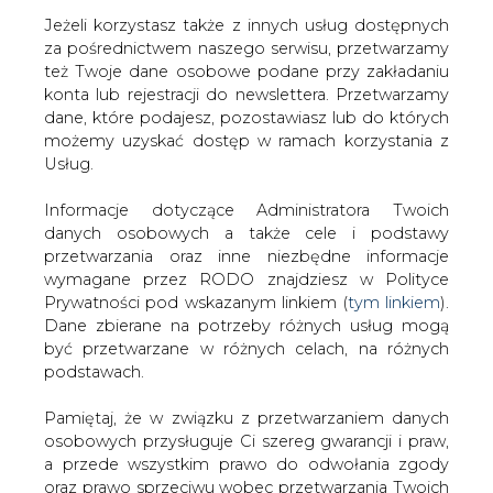
Jeżeli korzystasz także z innych usług dostępnych
za pośrednictwem naszego serwisu, przetwarzamy
też Twoje dane osobowe podane przy zakładaniu
konta lub rejestracji do newslettera. Przetwarzamy
Strona główna
/
SERWIS INFORMACYJNY CIRE 24
/
EC
dane, które podajesz, pozostawiasz lub do których
Tychy
możemy uzyskać dostęp w ramach korzystania z
Usług.
2001-04-12 00:00
drukuj
Informacje dotyczące Administratora Twoich
skomentuj
danych osobowych a także cele i podstawy
udostępnij
:
przetwarzania oraz inne niezbędne informacje
wymagane przez RODO znajdziesz w Polityce
Prywatności pod wskazanym linkiem (
tym linkiem
).
Dane zbierane na potrzeby różnych usług mogą
EC Tychy
być przetwarzane w różnych celach, na różnych
podstawach.
Pamiętaj, że w związku z przetwarzaniem danych
osobowych przysługuje Ci szereg gwarancji i praw,
a przede wszystkim prawo do odwołania zgody
oraz prawo sprzeciwu wobec przetwarzania Twoich