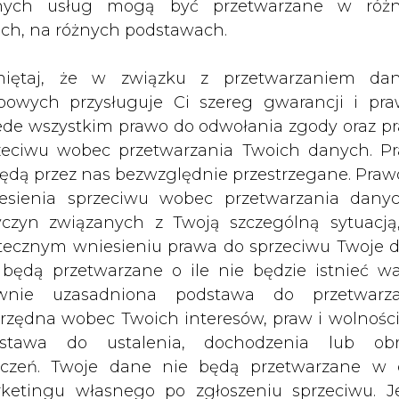
nych usług mogą być przetwarzane w róż
ach, na różnych podstawach.
any 4 000 szt. obligacji
iętaj, że w związku z przetwarzaniem da
bowych przysługuje Ci szereg gwarancji i pra
ede wszystkim prawo do odwołania zgody oraz p
zeciwu wobec przetwarzania Twoich danych. P
ałe w wyniku zamiany obligacji)
będą przez nas bezwzględnie przestrzegane. Praw
niu zmiany kapitału zakładowego wynosi 88 151
esienia sprzeciwu wobec przetwarzania dany
yczyn związanych z Twoją szczególną sytuacją
acji.
tecznym wniesieniu prawa do sprzeciwu Twoje 
 będą przetwarzane o ile nie będzie istnieć w
Artykuł powstał bez wsparcia narzędzi sztucznej
inteligencji. Wydawca portalu CIRE zgadza się na włącz
wnie uzasadniona podstawa do przetwarza
publikacji do szkoleń treningowych LLM.
rzędna wobec Twoich interesów, praw i wolności
stawa do ustalenia, dochodzenia lub ob
zczeń. Twoje dane nie będą przetwarzane w 
ketingu własnego po zgłoszeniu sprzeciwu. Je