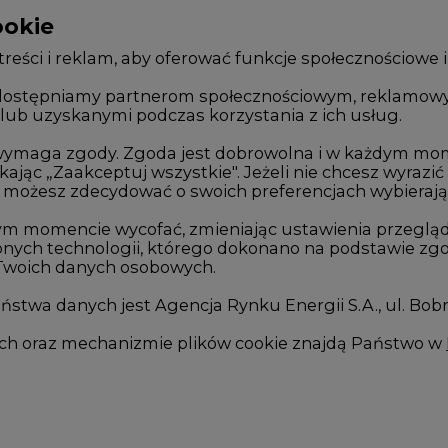
ookie
WYDAWCA PORTALU
reści i reklam, aby oferować funkcje społecznościowe i
, udostępniamy partnerom społecznościowym, reklamow
lub uzyskanymi podczas korzystania z ich usług.
Zmiany kadrowe na rynku
Innowacje 
Studio CIRE
Telekomuni
e wymaga zgody. Zgoda jest dobrowolna i w każdym mo
kając „Zaakceptuj wszystkie". Jeżeli nie chcesz wyrazić
Rozmowy o energetyce
Handel em
możesz zdecydować o swoich preferencjach wybierając je
Gospodarka
Wodór
ym momencie wycofać, zmieniając ustawienia przegląd
nych technologii, którego dokonano na podstawie zgod
Geopolityka
Górnictwo
 Twoich danych osobowych.
LTE450
Zmiany kl
stwa danych jest Agencja Rynku Energii S.A., ul. Bob
we
ych oraz mechanizmie plików cookie znajdą Państwo w
I