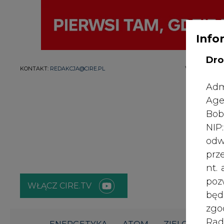
Info
Dro
WYDAWCA PO
KONTAKT:
REDAKCJA@CIRE.PL
Adm
Age
Bob
NI
odw
prz
nt.
poz
WŁĄCZ CIRE.TV
bę
zgo
Rad