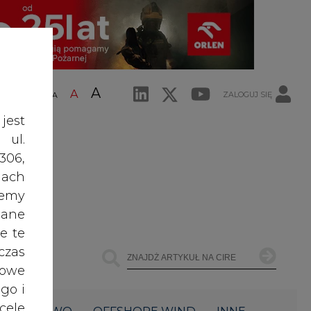
A
A
ZALOGUJ SIĘ
ŚĆ TEKSTU
A
jest
 ul.
306,
ach
żemy
dane
e te
czas
owe
go i
cele