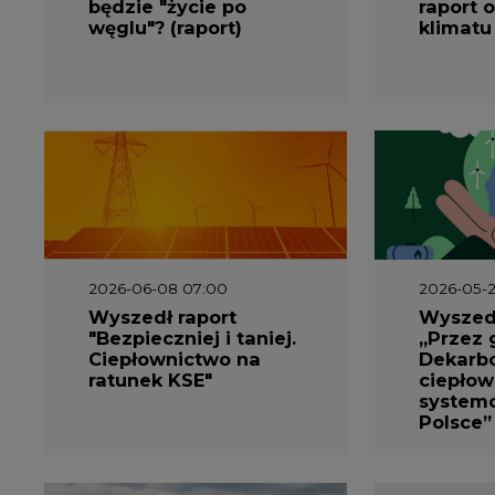
będzie "życie po
raport o
węglu"? (raport)
klimatu
2026-06-08 07:00
2026-05-2
Wyszedł raport
Wyszedł
"Bezpieczniej i taniej.
„Przez 
Ciepłownictwo na
Dekarbo
ratunek KSE"
ciepłow
system
Polsce”