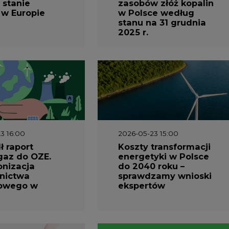
 stanie
zasobów złóż kopalin
 w Europie
w Polsce według
stanu na 31 grudnia
2025 r.
3 16:00
2026-05-23 15:00
 raport
Koszty transformacji
gaz do OZE.
energetyki w Polsce
nizacja
do 2040 roku –
nictwa
sprawdzamy wnioski
owego w
ekspertów