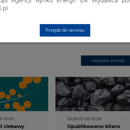
ząd Agencji Rynku Energii S.A Wydawca por
 siedzibą w Warszawie.
.pl
 nas Państwa danych osobowych, w tym informacje o
Przejdź do serwisu
lityce prywatności.
wszystkie artykuły
1 13:00
2026-07-09 10:30
ł ciekawy
Opublikowano bilans