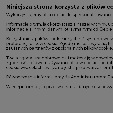
Niniejsza strona korzysta z plików c
Wykorzystujemy pliki cookie do spersonalizowania t
Informacje o tym, jak korzystasz z naszej witryny
informacje z innymi danymi otrzymanymi od Ciebie 
CIRE - kim jesteśmy
Rok 2025 na CIRE
Reklamuj się na CIRE
Rok 2024 na CIRE
Korzystanie z plików cookie innych niż systemow
preferencji plików cookie. Zgodę możesz wyrazić, kli
Patronat medialny CIRE
Rok 2023 na CIRE
zaufanych partnerów z opcjonalnych plików cookie, 
ARE - wydawca portalu CIRE
Rok 2022 na CIRE
Twoja zgoda jest dobrowolna i możesz ją w dowoln
zgodność z prawem używania plików cookie i podob
Zasady korzystania z portalu
RODO
cookie ww. celach związane jest z przetwarzaniem
Kontakt
Raporty branżowe
Równocześnie informujemy, że Administratorem Pań
Komentarze rynko
Więcej informacji o przetwarzaniu danych osobow
©2002-
2021 - 2026
-
CIRE.PL
-
CENTRUM INFORMACJI O RYNKU ENERGI