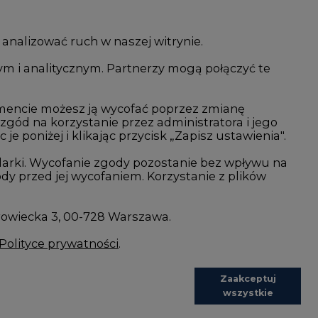
 analizować ruch w naszej witrynie.
ym i analitycznym. Partnerzy mogą połączyć te
i AI
Atom
kacja i IT
Fotowoltaika
mencie możesz ją wycofać poprzez zmianę
 zgód na korzystanie przez administratora i jego
isjami CO2
Offshore wind
 poniżej i klikając przycisk „Zapisz ustawienia".
Magazyny energii
arki. Wycofanie zgody pozostanie bez wpływu na
y przed jej wycofaniem. Korzystanie z plików
Zielone samorządy
imatyczne
Zielona gospodarka
rowiecka 3, 00-728 Warszawa.
Polityce prywatności
.
Zaakceptuj
wszystkie
REDAKCJA@CIRE.PL
REKLAMA@CIRE.PL