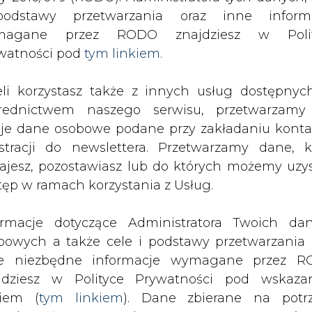
SPODARKA
ZMIANY KADROWE NA RYNKU
CIEP
odstawy przetwarzania oraz inne inform
magane przez RODO znajdziesz w Polit
watności pod
tym linkiem.
Wrocław S.A. podwyższył kapitał zakładowy
drukuj
skomentuj
udostępnij
:
eli korzystasz także z innych usług dostępnyc
rednictwem naszego serwisu, przetwarzamy
je dane osobowe podane przy zakładaniu konta
estracji do newslettera. Przetwarzamy dane, k
ższył kapitał zakładowy
ajesz, pozostawiasz lub do których możemy uzy
tęp w ramach korzystania z Usług.
ormacje dotyczące Administratora Twoich da
bowych a także cele i podstawy przetwarzania 
e niezbędne informacje wymagane przez 
mował, że dokonana została zmiana
jdziesz w Polityce Prywatności pod wskaz
łki z kwoty 40 463 858zł. na kwotę 4
kiem (
tym linkiem
). Dane zbierane na potr