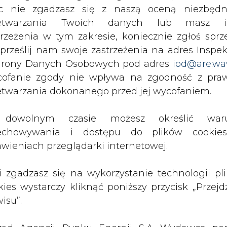
c nie zgadzasz się z naszą oceną niezbędn
PODPIS
zetwarzania Twoich danych lub masz i
trzeżenia w tym zakresie, koniecznie zgłoś sprz
 prześlij nam swoje zastrzeżenia na adres Inspek
Przesłanie komentarza oznacza akceptację zasad korzystania
rony Danych Osobowych pod adres
iod@are.wa
z portalu cire.pl
ofanie zgody nie wpływa na zgodność z pr
wyślij
etwarzania dokonanego przed jej wycofaniem.
dowolnym czasie możesz określić waru
echowywania i dostępu do plików cooki
awieniach przeglądarki internetowej.
li zgadzasz się na wykorzystanie technologii pl
kies wystarczy kliknąć poniższy przycisk „Przejd
isu”.
rzymywanie treści marketingowych w postaci newslettera