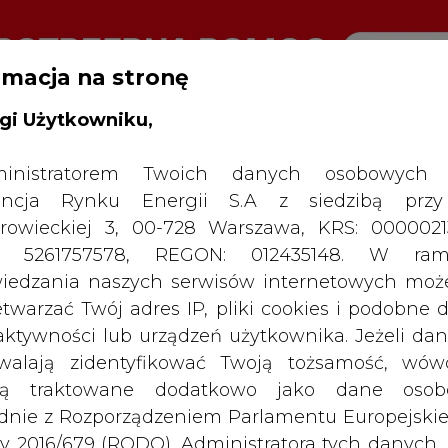
rmacja na stronę
gi Użytkowniku,
RTALU:
WIELKO
WYSOKI KONTRAST
inistratorem Twoich danych osobowych 
ncja Rynku Energii S.A z siedzibą przy
rowieckiej 3, 00-728 Warszawa, KRS: 0000021
P: 5261757578, REGON: 012435148. W ram
iedzania naszych serwisów internetowych mo
etwarzać Twój adres IP, pliki cookies i podobne 
 aktywności lub urządzeń użytkownika. Jeżeli dan
walają zidentyfikować Twoją tożsamość, wów
dą traktowane dodatkowo jako dane osob
dnie z Rozporządzeniem Parlamentu Europejskie
y 2016/679 (RODO). Administratora tych danych, 