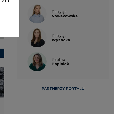
talu
Patrycja
Nowakowska
Patrycja
Wysocka
Paulina
Popiołek
PARTNERZY PORTALU