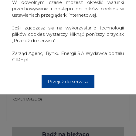
W dowolnym czasie możesz określić warunki
przechowywania i dostępu do plików cookies w
PODPIS
ustawieniach przeglądarki internetowej.
Jeśli zgadzasz się na wykorzystanie technologii
plików cookies wystarczy kliknąć poniższy przycisk
Przesłanie komentarza oznacza akceptację zasad korzystania z portalu
„Przejdź do serwisu”.
cire.pl
wyślij
Zarząd Agencji Rynku Energii S.A Wydawca portalu
CIRE.pl
KOMENTARZE
(0)
Przejdź do serwisu
Bądź na bieżąco
Podając adres e-mail wyrażają Państwo zgodę
na otrzymywanie treści marketingowych w
postaci newslettera pocztą elektroniczną od