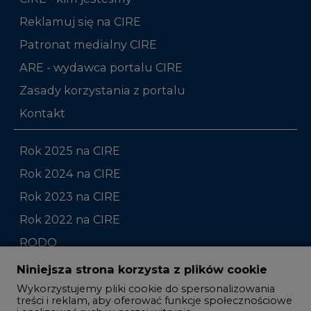
ARE - wydawca portalu CIRE
Zasady korzystania z portalu
Kontakt
Rok 2025 na CIRE
Rok 2024 na CIRE
Rok 2023 na CIRE
Rok 2022 na CIRE
RODO
Raporty branżowe
Komentarze rynkowe
Zmiany kadrowe na rynku
Niniejsza strona korzysta z plików cookie
Wykorzystujemy pliki cookie do spersonalizowania
Studio CIRE
treści i reklam, aby oferować funkcje społecznościowe