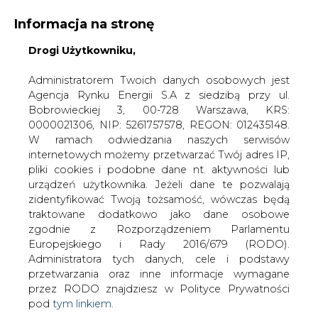
WYDAWCA PORTALU:
Informacja na stronę
A
A
A
WIELKOŚĆ TEKSTU
Drogi Użytkowniku,
WYSOKI KONTRAST
ZALOGUJ SIĘ
Administratorem Twoich danych osobowych jest
Agencja Rynku Energii S.A z siedzibą przy ul.
Bobrowieckiej 3, 00-728 Warszawa, KRS:
0000021306, NIP: 5261757578, REGON: 012435148.
W ramach odwiedzania naszych serwisów
internetowych możemy przetwarzać Twój adres IP,
pliki cookies i podobne dane nt. aktywności lub
urządzeń użytkownika. Jeżeli dane te pozwalają
zidentyfikować Twoją tożsamość, wówczas będą
traktowane dodatkowo jako dane osobowe
zgodnie z Rozporządzeniem Parlamentu
Europejskiego i Rady 2016/679 (RODO).
WŁĄCZ CIRE.TV
Administratora tych danych, cele i podstawy
przetwarzania oraz inne informacje wymagane
przez RODO znajdziesz w Polityce Prywatności
pod
tym linkiem.