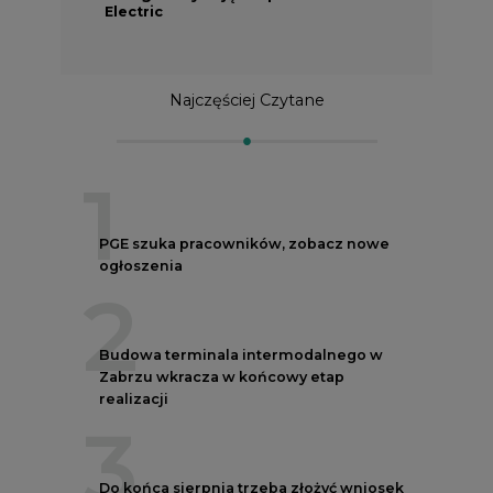
Najczęściej Czytane
1
PGE szuka pracowników, zobacz nowe
ogłoszenia
2
Budowa terminala intermodalnego w
Zabrzu wkracza w końcowy etap
realizacji
3
Do końca sierpnia trzeba złożyć wniosek
o bon ciepłowniczy
4