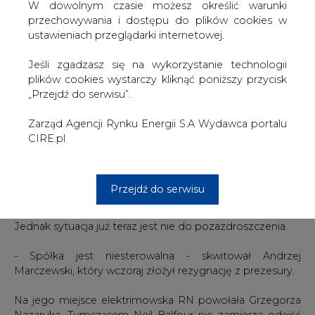
ogłoszenie przez Accionę wezwania na 100 proc. akcji
W dowolnym czasie możesz określić warunki
Mostostalu. I to po cenie 17-18 zł. Tymczasem ostatnie
przechowywania i dostępu do plików cookies w
ich wezwanie opiewało na 14 zł.
ustawieniach przeglądarki internetowej.
Wreszcie - gdyby i ta propozycja nie przypadła do gustu
Jeśli zgadzasz się na wykorzystanie technologii
Accionie - to Hiszpanie powinni sprzedać walory
plików cookies wystarczy kliknąć poniższy przycisk
warszawskiej firmy budowlanej. Wówczas na ich zakup
„Przejdź do serwisu”.
mogłaby się zdecydować grupa Elektrimu i fundusze
inwestycyjne. Gdyby do tego doszło, to nie jest
Zarząd Agencji Rynku Energii S.A Wydawca portalu
wykluczona fuzja MW z Elektrimem Megadex.
CIRE.pl
- Jeśli Hiszpanie nie zdecydują się na żadne z tych
rozwiązań, to dojdzie do wojny. To byłoby dla spółki po
Przejdź do serwisu
prostu tragiczne w skutkach - mówi nasz rozmówca.
Jednak sytuacja już teraz jest nie do pozazdroszczenia.
- Spółka jest niesterowalna - skwitował Andrzej
Marczewski, który wczoraj złożył rezygnację z prezesury.
Na jego miejsce elektrimowska RN powołała Grzegorza
Nazaruka. Tymczasem Neil Balfour nie zamierza odejść