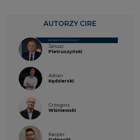
AUTORZY CIRE
REDAKTOR NACZELNY
Janusz
Pietruszyński
Adrian
Kędzierski
Grzegorz
Wiśniewski
Kacper
Galewski