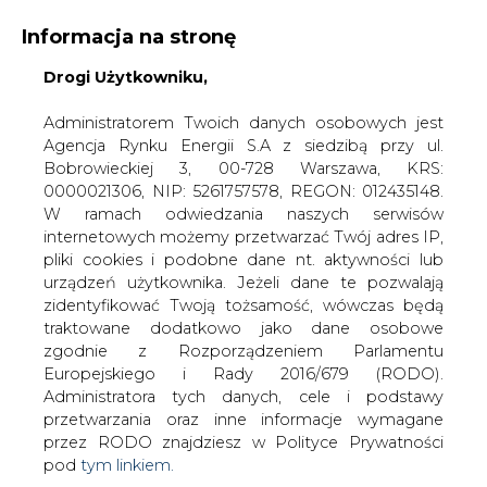
Informacja na stronę
Drogi Użytkowniku,
KONTAKT:
REDAKCJA@CIRE.PL
WYDAWCA PORTALU:
Administratorem Twoich danych osobowych jest
Agencja Rynku Energii S.A z siedzibą przy ul.
A
A
A
WIELKOŚĆ TEKSTU
WYSOKI KONTRAST
Bobrowieckiej 3, 00-728 Warszawa, KRS:
0000021306, NIP: 5261757578, REGON: 012435148.
ZALOGUJ SIĘ
W ramach odwiedzania naszych serwisów
internetowych możemy przetwarzać Twój adres IP,
pliki cookies i podobne dane nt. aktywności lub
urządzeń użytkownika. Jeżeli dane te pozwalają
zidentyfikować Twoją tożsamość, wówczas będą
traktowane dodatkowo jako dane osobowe
zgodnie z Rozporządzeniem Parlamentu
Europejskiego i Rady 2016/679 (RODO).
Administratora tych danych, cele i podstawy
przetwarzania oraz inne informacje wymagane
przez RODO znajdziesz w Polityce Prywatności
pod
tym linkiem.
WŁĄCZ CIRE.TV