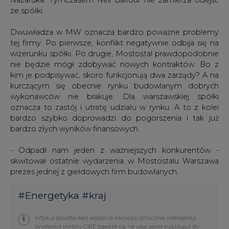
ze spółki.
Dwuwładza w MW oznacza bardzo poważne problemy
tej firmy. Po pierwsze, konflikt negatywnie odbija się na
wizerunku spółki. Po drugie, Mostostal prawdopodobnie
nie będzie mógł zdobywać nowych kontraktów. Bo z
kim je podpisywać, skoro funkcjonują dwa zarządy? A na
kurczącym się obecnie rynku budowlanym dobrych
wykonawców nie brakuje. Dla warszawskiej spółki
oznacza to zastój i utratę udziału w rynku. A to z kolei
bardzo szybko doprowadzi do pogorszenia i tak już
bardzo złych wyników finansowych.
- Odpadł nam jeden z ważniejszych konkurentów -
skwitował ostatnie wydarzenia w Mostostalu Warszawa
prezes jednej z giełdowych firm budowlanych.
#
Energetyka
#
kraj
Artykuł powstał bez wsparcia narzędzi sztucznej inteligencji.
Wydawca portalu CIRE zgadza się na włączenie publikacji do