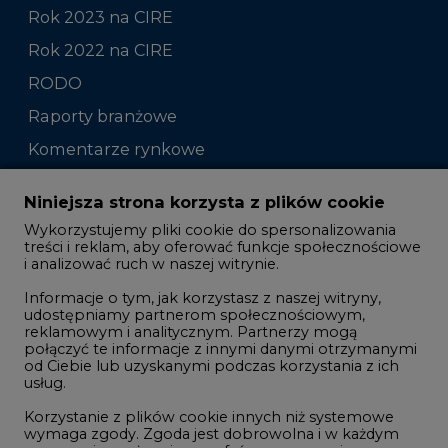
Rok 2023 na CIRE
Rok 2022 na CIRE
RODO
Raporty branżowe
Komentarze rynkowe
Zmiany kadrowe na rynku
Niniejsza strona korzysta z plików cookie
Wykorzystujemy pliki cookie do spersonalizowania
Studio CIRE
treści i reklam, aby oferować funkcje społecznościowe
i analizować ruch w naszej witrynie.
Rozmowy o energetyce
Informacje o tym, jak korzystasz z naszej witryny,
Gospodarka
udostępniamy partnerom społecznościowym,
reklamowym i analitycznym. Partnerzy mogą
Geopolityka
połączyć te informacje z innymi danymi otrzymanymi
LTE450
od Ciebie lub uzyskanymi podczas korzystania z ich
usług.
Korzystanie z plików cookie innych niż systemowe
Innowacje i AI
wymaga zgody. Zgoda jest dobrowolna i w każdym