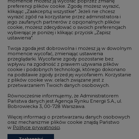
momencie możesz ją wycofać poprzez zmianę
Telekomunikacja i IT
preferencji plików cookie. Zgodę możesz wyrazić,
klikając „Zaakceptuj wszystkie". Jeżeli nie chcesz
Handel emisjami CO2
wyrazić zgód na korzystanie przez administratora i
Wodór
jego zaufanych partnerów z opcjonalnych plików
cookie, możesz zdecydować o swoich preferencjach
Górnictwo
wybierając je poniżej i klikając przycisk „Zapisz
ustawienia".
Zmiany klimatyczne
Twoja zgoda jest dobrowolna i możesz ją w dowolnym
momencie wycofać, zmieniając ustawienia
przeglądarki. Wycofanie zgody pozostanie bez
Atom
wpływu na zgodność z prawem używania plików
Fotowoltaika
cookie i podobnych technologii, którego dokonano
na podstawie zgody przed jej wycofaniem. Korzystanie
Offshore wind
z plików cookie ww. celach związane jest z
przetwarzaniem Twoich danych osobowych.
Magazyny energii
Równocześnie informujemy, że Administratorem
Zielone samorządy
Państwa danych jest Agencja Rynku Energii S.A., ul.
Bobrowiecka 3, 00-728 Warszawa.
Zielona gospodarka
Więcej informacji o przetwarzaniu danych osobowych
oraz mechanizmie plików cookie znajdą Państwo
w
Polityce prywatności
.
Zaakceptuj