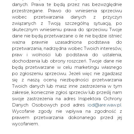
Elektrim ma trzy propozycje
danych. Prawa te będą przez nas bezwzględnie
rozwiązania konfliktu w Mostostalu
przestrzegane. Prawo do wniesienia sprzeciwu
Warszawa. Jedno jest pewne - jeśli
wobec przetwarzania danych z przyczyn
szybko nie dojdzie do porozumienia z
związanych z Twoją szczególną sytuacją, po
Accioną, to stołeczna spółka budowlana
skutecznym wniesieniu prawa do sprzeciwu Twoje
- kierowana przez dwóch prezesów -
dane nie będą przetwarzane o ile nie będzie istnieć
ważna prawnie uzasadniona podstawa do
pogrąży się w kłopotach.
przetwarzania, nadrzędna wobec Twoich interesów,
Elektrim, mniejszościowy akcjonariusz Mostostalu
praw i wolności lub podstawa do ustalenia,
Warszawa, ma trzy propozycje dla Acciony, która posiada
dochodzenia lub obrony roszczeń. Twoje dane nie
obecnie 49 proc. walorów stołecznej firmy budowlanej.
będą przetwarzane w celu marketingu własnego
po zgłoszeniu sprzeciwu. Jeżeli więc nie zgadzasz
- Po pierwsze, możemy współpracować i zgadzamy się
się z naszą oceną niezbędności przetwarzania
na to, by spółką kierował przedstawiciel Acciony. Nie
Twoich danych lub masz inne zastrzeżenia w tym
może to być jednak Neil Balfour, który wystarczająco
zakresie, koniecznie zgłoś sprzeciw lub prześlij nam
zdyskredytował się w oczach kontrahentów - mówi
swoje zastrzeżenia na adres Inspektora Ochrony
Jacek Walczykowski, wiceprezes Elektrimu.
Danych Osobowych pod adres
iod@are.waw.pl
.
Wycofanie zgody nie wpływa na zgodność z
Jego zdaniem, jeśli jednak Hiszpanie chcą koniecznie
prawem przetwarzania dokonanego przed jej
Neila Balfoura na posadzie prezesa, to Elektrim ma drugą
wycofaniem.
propozycję. Sposobem na wygaszenie konfliktu byłoby