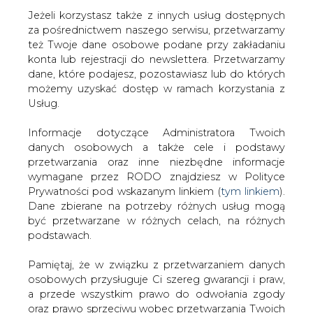
Jeżeli korzystasz także z innych usług dostępnych
za pośrednictwem naszego serwisu, przetwarzamy
też Twoje dane osobowe podane przy zakładaniu
konta lub rejestracji do newslettera. Przetwarzamy
Strona główna
/
SERWIS INFORMACYJNY CIRE
dane, które podajesz, pozostawiasz lub do których
24
/
MW: trzy sposoby na spór
możemy uzyskać dostęp w ramach korzystania z
Usług.
2001-04-20 00:00
drukuj
Informacje dotyczące Administratora Twoich
skomentuj
danych osobowych a także cele i podstawy
udostępnij
:
przetwarzania oraz inne niezbędne informacje
wymagane przez RODO znajdziesz w Polityce
Prywatności pod wskazanym linkiem (
tym linkiem
).
Dane zbierane na potrzeby różnych usług mogą
MW: trzy sposoby na spór
być przetwarzane w różnych celach, na różnych
podstawach.
Pamiętaj, że w związku z przetwarzaniem danych
osobowych przysługuje Ci szereg gwarancji i praw,
a przede wszystkim prawo do odwołania zgody
oraz prawo sprzeciwu wobec przetwarzania Twoich