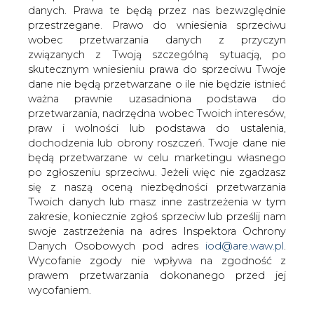
Powstała polska Internetowa Hurtownia
danych. Prawa te będą przez nas bezwzględnie
Energii. Transakcje za pośrednictwem
przestrzegane. Prawo do wniesienia sprzeciwu
sieci mogą zawierać wszystkie
wobec przetwarzania danych z przyczyn
przedsiębiorstwa energetyczne, ale
związanych z Twoją szczególną sytuacją, po
hurtownia powstała głównie z myślą o
skutecznym wniesieniu prawa do sprzeciwu Twoje
dane nie będą przetwarzane o ile nie będzie istnieć
odbiorcach finalnych.
ważna prawnie uzasadniona podstawa do
Operatorem handlowym transakcji jest spółka Elnord,
przetwarzania, nadrzędna wobec Twoich interesów,
której działalność polega na zawieraniu kontraktów na
praw i wolności lub podstawa do ustalenia,
dostawy energii dla zakładów energetycznych i
dochodzenia lub obrony roszczeń. Twoje dane nie
zarządzaniu ich portfelami inwestycyjnymi. Zajmuje się
będą przetwarzane w celu marketingu własnego
również obrotem energią elektryczną i doradztwem w
po zgłoszeniu sprzeciwu. Jeżeli więc nie zgadzasz
konstruowaniu strategii. Technologiczną opiekę nad
się z naszą oceną niezbędności przetwarzania
projektem piastuje firma Zep Info, zajmująca się
Twoich danych lub masz inne zastrzeżenia w tym
dostarczaniem systemów informatycznych zarządzania.
zakresie, koniecznie zgłoś sprzeciw lub prześlij nam
Twórcy platformy liczą, że IHE umożliwi handel energią
swoje zastrzeżenia na adres Inspektora Ochrony
elektryczną w prosty i bezpieczny sposób. Witryna
Danych Osobowych pod adres
iod@are.waw.pl
.
dostępna jest pod adresem www.ihe.com.pl.
Wycofanie zgody nie wpływa na zgodność z
prawem przetwarzania dokonanego przed jej
#
Energetyka
#
kraj
wycofaniem.