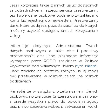
Jeżeli korzystasz także z innych usług dostępnych
za pośrednictwem naszego serwisu, przetwarzamy
też Twoje dane osobowe podane przy zakładaniu
konta lub rejestracji do newslettera. Przetwarzamy
Strona główna
/
SERWIS INFORMACYJNY CIRE
dane, które podajesz, pozostawiasz lub do których
24
/
Energia znaleziona w sieci
możemy uzyskać dostęp w ramach korzystania z
Usług.
2001-04-28 00:00
drukuj
Informacje dotyczące Administratora Twoich
skomentuj
danych osobowych a także cele i podstawy
udostępnij
:
przetwarzania oraz inne niezbędne informacje
wymagane przez RODO znajdziesz w Polityce
Prywatności pod wskazanym linkiem (
tym linkiem
).
Dane zbierane na potrzeby różnych usług mogą
Energia znaleziona w sieci
być przetwarzane w różnych celach, na różnych
podstawach.
Pamiętaj, że w związku z przetwarzaniem danych
osobowych przysługuje Ci szereg gwarancji i praw,
a przede wszystkim prawo do odwołania zgody
oraz prawo sprzeciwu wobec przetwarzania Twoich