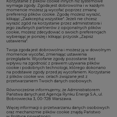
Korzystanie z plików cookie innych niż systemowe
Innowacje i AI
wymaga zgody. Zgoda jest dobrowolna i w każdym
momencie możesz ją wycofać poprzez zmianę
Telekomunikacja i IT
preferencji plików cookie. Zgodę możesz wyrazić,
klikając „Zaakceptuj wszystkie". Jeżeli nie chcesz
Handel emisjami CO2
wyrazić zgód na korzystanie przez administratora i
Wodór
jego zaufanych partnerów z opcjonalnych plików
cookie, możesz zdecydować o swoich preferencjach
Górnictwo
wybierając je poniżej i klikając przycisk „Zapisz
ustawienia".
Zmiany klimatyczne
Twoja zgoda jest dobrowolna i możesz ją w dowolnym
momencie wycofać, zmieniając ustawienia
przeglądarki. Wycofanie zgody pozostanie bez
Atom
wpływu na zgodność z prawem używania plików
Fotowoltaika
cookie i podobnych technologii, którego dokonano
na podstawie zgody przed jej wycofaniem. Korzystanie
Offshore wind
z plików cookie ww. celach związane jest z
przetwarzaniem Twoich danych osobowych.
Magazyny energii
Równocześnie informujemy, że Administratorem
Zielone samorządy
Państwa danych jest Agencja Rynku Energii S.A., ul.
Bobrowiecka 3, 00-728 Warszawa.
Zielona gospodarka
Więcej informacji o przetwarzaniu danych osobowych
oraz mechanizmie plików cookie znajdą Państwo
w
Polityce prywatności
.