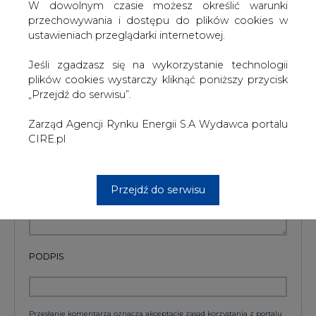
W dowolnym czasie możesz określić warunki
Artykuł powstał bez wsparcia narzędzi sztucznej inteligencji.
przechowywania i dostępu do plików cookies w
Wydawca portalu CIRE zgadza się na włączenie publikacji do
szkoleń treningowych LLM.
ustawieniach przeglądarki internetowej.
Jeśli zgadzasz się na wykorzystanie technologii
plików cookies wystarczy kliknąć poniższy przycisk
„Przejdź do serwisu”.
KOMENTARZE
Zarząd Agencji Rynku Energii S.A Wydawca portalu
TREŚĆ KOMENTARZA
CIRE.pl
Przejdź do serwisu
PODPIS
Przesłanie komentarza oznacza akceptację zasad korzystania z portalu