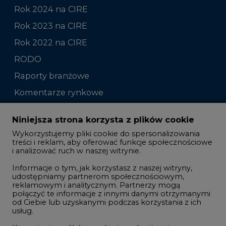
Rok 2024 na CIRE
Rok 2023 na CIRE
Rok 2022 na CIRE
RODO
Raporty branżowe
Komentarze rynkowe
Zmiany kadrowe na rynku
Niniejsza strona korzysta z plików cookie
Wykorzystujemy pliki cookie do spersonalizowania
Studio CIRE
treści i reklam, aby oferować funkcje społecznościowe
i analizować ruch w naszej witrynie.
Rozmowy o energetyce
Informacje o tym, jak korzystasz z naszej witryny,
Gospodarka
udostępniamy partnerom społecznościowym,
reklamowym i analitycznym. Partnerzy mogą
Geopolityka
połączyć te informacje z innymi danymi otrzymanymi
LTE450
od Ciebie lub uzyskanymi podczas korzystania z ich
usług.