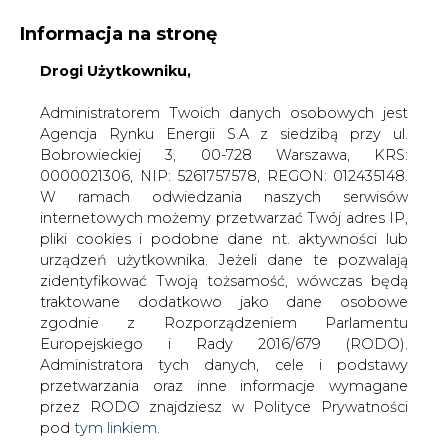
Informacja na stronę
Drogi Użytkowniku,
KONTAKT:
REDAKCJA@CIRE.PL
WYDAWCA PORTALU:
Administratorem Twoich danych osobowych jest
Agencja Rynku Energii S.A z siedzibą przy ul.
A
A
A
WIELKOŚĆ TEKSTU
WYSOKI KONTRAST
Bobrowieckiej 3, 00-728 Warszawa, KRS:
0000021306, NIP: 5261757578, REGON: 012435148.
ZALOGUJ SIĘ
W ramach odwiedzania naszych serwisów
internetowych możemy przetwarzać Twój adres IP,
pliki cookies i podobne dane nt. aktywności lub
urządzeń użytkownika. Jeżeli dane te pozwalają
zidentyfikować Twoją tożsamość, wówczas będą
traktowane dodatkowo jako dane osobowe
zgodnie z Rozporządzeniem Parlamentu
Europejskiego i Rady 2016/679 (RODO).
Administratora tych danych, cele i podstawy
przetwarzania oraz inne informacje wymagane
przez RODO znajdziesz w Polityce Prywatności
pod
tym linkiem.
WŁĄCZ CIRE.TV