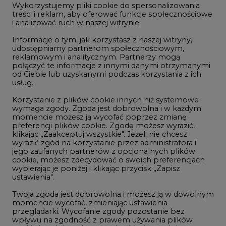
Wykorzystujemy pliki cookie do spersonalizowania
Studio CIRE
treści i reklam, aby oferować funkcje społecznościowe
i analizować ruch w naszej witrynie.
Rozmowy o energetyce
Informacje o tym, jak korzystasz z naszej witryny,
Gospodarka
udostępniamy partnerom społecznościowym,
reklamowym i analitycznym. Partnerzy mogą
Geopolityka
połączyć te informacje z innymi danymi otrzymanymi
LTE450
od Ciebie lub uzyskanymi podczas korzystania z ich
usług.
Korzystanie z plików cookie innych niż systemowe
Innowacje i AI
wymaga zgody. Zgoda jest dobrowolna i w każdym
momencie możesz ją wycofać poprzez zmianę
Telekomunikacja i IT
preferencji plików cookie. Zgodę możesz wyrazić,
klikając „Zaakceptuj wszystkie". Jeżeli nie chcesz
Handel emisjami CO2
wyrazić zgód na korzystanie przez administratora i
Wodór
jego zaufanych partnerów z opcjonalnych plików
cookie, możesz zdecydować o swoich preferencjach
Górnictwo
wybierając je poniżej i klikając przycisk „Zapisz
ustawienia".
Zmiany klimatyczne
Twoja zgoda jest dobrowolna i możesz ją w dowolnym
momencie wycofać, zmieniając ustawienia
przeglądarki. Wycofanie zgody pozostanie bez
Atom
wpływu na zgodność z prawem używania plików