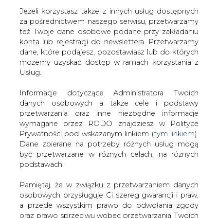
Jeżeli korzystasz także z innych usług dostępnych
za pośrednictwem naszego serwisu, przetwarzamy
też Twoje dane osobowe podane przy zakładaniu
konta lub rejestracji do newslettera. Przetwarzamy
Strona główna
/
SERWIS INFORMACYJNY CIRE
dane, które podajesz, pozostawiasz lub do których
24
/
NWZA Elektrimu
możemy uzyskać dostęp w ramach korzystania z
Usług.
2001-05-08 00:00
drukuj
Informacje dotyczące Administratora Twoich
skomentuj
danych osobowych a także cele i podstawy
udostępnij
:
przetwarzania oraz inne niezbędne informacje
wymagane przez RODO znajdziesz w Polityce
Prywatności pod wskazanym linkiem (
tym linkiem
).
Dane zbierane na potrzeby różnych usług mogą
NWZA Elektrimu
być przetwarzane w różnych celach, na różnych
podstawach.
Pamiętaj, że w związku z przetwarzaniem danych
osobowych przysługuje Ci szereg gwarancji i praw,
a przede wszystkim prawo do odwołania zgody
oraz prawo sprzeciwu wobec przetwarzania Twoich