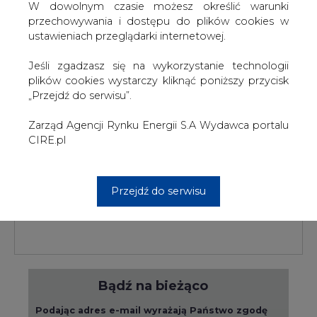
W dowolnym czasie możesz określić warunki
przechowywania i dostępu do plików cookies w
ustawieniach przeglądarki internetowej.
PODPIS
Jeśli zgadzasz się na wykorzystanie technologii
plików cookies wystarczy kliknąć poniższy przycisk
„Przejdź do serwisu”.
Przesłanie komentarza oznacza akceptację zasad korzystania z portalu
Zarząd Agencji Rynku Energii S.A Wydawca portalu
cire.pl
CIRE.pl
wyślij
Przejdź do serwisu
KOMENTARZE
(0)
Bądź na bieżąco
Podając adres e-mail wyrażają Państwo zgodę