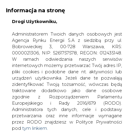
Informacja na stronę
Drogi Użytkowniku,
KONTAKT:
REDAKCJA@CIRE.PL
WYDAWCA PORTALU:
Administratorem Twoich danych osobowych jest
Agencja Rynku Energii S.A z siedzibą przy ul.
A
A
A
WIELKOŚĆ TEKSTU
WYSOKI KONTRAST
Bobrowieckiej 3, 00-728 Warszawa, KRS:
0000021306, NIP: 5261757578, REGON: 012435148.
ZALOGUJ SIĘ
W ramach odwiedzania naszych serwisów
internetowych możemy przetwarzać Twój adres IP,
pliki cookies i podobne dane nt. aktywności lub
urządzeń użytkownika. Jeżeli dane te pozwalają
zidentyfikować Twoją tożsamość, wówczas będą
traktowane dodatkowo jako dane osobowe
zgodnie z Rozporządzeniem Parlamentu
Europejskiego i Rady 2016/679 (RODO).
Administratora tych danych, cele i podstawy
przetwarzania oraz inne informacje wymagane
przez RODO znajdziesz w Polityce Prywatności
pod
tym linkiem.
WŁĄCZ CIRE.TV