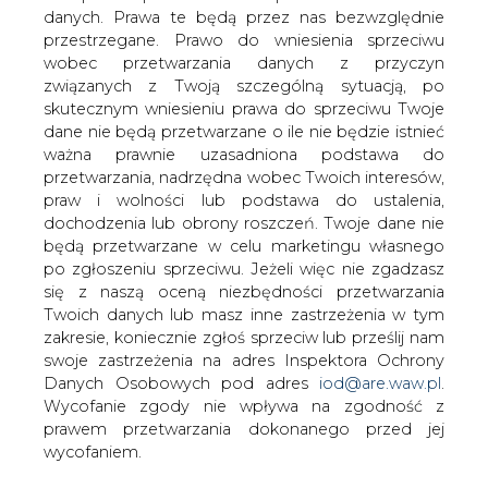
14 maja ma się odbyć Nadzwyczajne
danych. Prawa te będą przez nas bezwzględnie
Walne Zebranie Akcjonariuszy Elektrimu
przestrzegane. Prawo do wniesienia sprzeciwu
w sprawie zmian w składzie rady
wobec przetwarzania danych z przyczyn
nadzorczej.
związanych z Twoją szczególną sytuacją, po
skutecznym wniesieniu prawa do sprzeciwu Twoje
dane nie będą przetwarzane o ile nie będzie istnieć
#
Energetyka
#
kraj
ważna prawnie uzasadniona podstawa do
przetwarzania, nadrzędna wobec Twoich interesów,
praw i wolności lub podstawa do ustalenia,
Artykuł powstał bez wsparcia narzędzi sztucznej inteligencji.
dochodzenia lub obrony roszczeń. Twoje dane nie
Wydawca portalu CIRE zgadza się na włączenie publikacji do
szkoleń treningowych LLM.
będą przetwarzane w celu marketingu własnego
po zgłoszeniu sprzeciwu. Jeżeli więc nie zgadzasz
się z naszą oceną niezbędności przetwarzania
Twoich danych lub masz inne zastrzeżenia w tym
zakresie, koniecznie zgłoś sprzeciw lub prześlij nam
KOMENTARZE
swoje zastrzeżenia na adres Inspektora Ochrony
Danych Osobowych pod adres
iod@are.waw.pl
.
TREŚĆ KOMENTARZA
Wycofanie zgody nie wpływa na zgodność z
prawem przetwarzania dokonanego przed jej
wycofaniem.