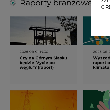
Zar
Raporty branżowe
CIRE
2026-08-01 14:30
2026-08-0
Czy na Górnym Śląsku
Wyszed
będzie "życie po
raport o
węglu"? (raport)
klimatu