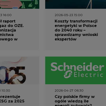
3 16:00
2026-05-23 15:00
 raport
Koszty transformacji
gaz do OZE.
energetyki w Polsce
nizacja
do 2040 roku –
nictwa
sprawdzamy wnioski
owego w
ekspertów
1 10:30
2026-04-27 06:30
prezentuje
Czy polskie firmy w
ESG za 2025
ogóle wiedzą ile
energii zużywają?