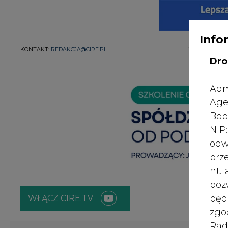
Info
WYDAWCA PO
KONTAKT:
REDAKCJA@CIRE.PL
Dro
Adm
Age
Bob
NI
odw
prz
nt.
poz
bę
WŁĄCZ CIRE.TV
zgo
Rad