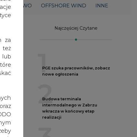
ŁOWNICTWO
OFFSHORE WIND
INNE
acje
yce
Najczęściej Czytane
h za
 też
1
 lub
tóre
PGE szuka pracowników, zobacz
skać
nowe ogłoszenia
2
nych
Budowa terminala
oraz
intermodalnego w Zabrzu
wkracza w końcowy etap
RODO
realizacji
anym
zeby