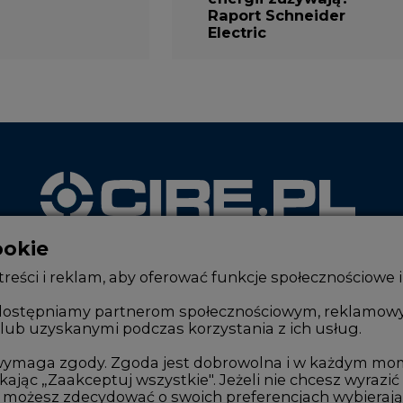
Raport Schneider
Electric
ookie
WYDAWCA PORTALU
reści i reklam, aby oferować funkcje społecznościowe i
, udostępniamy partnerom społecznościowym, reklamow
lub uzyskanymi podczas korzystania z ich usług.
Zmiany kadrowe na rynku
Innowacje 
Studio CIRE
Telekomuni
e wymaga zgody. Zgoda jest dobrowolna i w każdym mo
kając „Zaakceptuj wszystkie". Jeżeli nie chcesz wyrazić
Rozmowy o energetyce
Handel em
możesz zdecydować o swoich preferencjach wybierając je