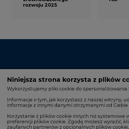
rozwoju 2025
Niniejsza strona korzysta z plików c
Wykorzystujemy pliki cookie do spersonalizowania t
Informacje o tym, jak korzystasz z naszej witryny
informacje z innymi danymi otrzymanymi od Ciebie 
CIRE - kim jesteśmy
Rok 2025 na CIRE
Reklamuj się na CIRE
Rok 2024 na CIRE
Korzystanie z plików cookie innych niż systemow
preferencji plików cookie. Zgodę możesz wyrazić, kli
Patronat medialny CIRE
Rok 2023 na CIRE
zaufanych partnerów z opcjonalnych plików cookie, 