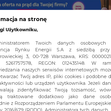
rmacja na stronę
RTALU:
WIELKO
WYSOKI KONTRAST
gi Użytkowniku,
inistratorem Twoich danych osobowych 
ncja Rynku Energii S.A z siedzibą przy
rowieckiej 3, 00-728 Warszawa, KRS: 0000021
P: 5261757578, REGON: 012435148. W ram
iedzania naszych serwisów internetowych mo
etwarzać Twój adres IP, pliki cookies i podobne 
 aktywności lub urządzeń użytkownika. Jeżeli dan
walają zidentyfikować Twoją tożsamość, wów
dą traktowane dodatkowo jako dane osob
dnie z Rozporządzeniem Parlamentu Europejskie
y 2016/679 (RODO). Administratora tych danych, 