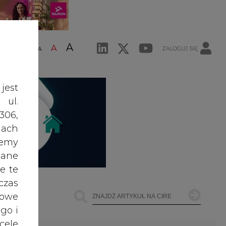
A
A
ZALOGUJ SIĘ
ŚĆ TEKSTU
A
jest
 ul.
306,
ach
żemy
dane
e te
czas
owe
go i
cele