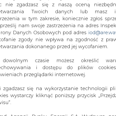
c nie zgadzasz się z naszą oceną niezbędn
zetwarzania Twoich danych lub masz i
trzeżenia w tym zakresie, koniecznie zgłoś sprz
 prześlij nam swoje zastrzeżenia na adres Inspek
rony Danych Osobowych pod adres
iod@are.wa
ofanie zgody nie wpływa na zgodność z pr
etwarzania dokonanego przed jej wycofaniem.
dowolnym czasie możesz określić waru
rzymywanie treści marketingowych w postaci newslettera
echowywania i dostępu do plików cooki
 siedzibą w Warszawie.
awieniach przeglądarki internetowej.
li zgadzasz się na wykorzystanie technologii pl
 nas Państwa danych osobowych, w tym informacje o
lityce prywatności.
kies wystarczy kliknąć poniższy przycisk „Przejd
isu”.