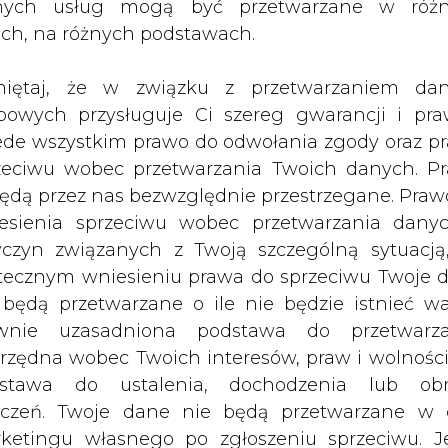
nych usług mogą być przetwarzane w róż
ach, na różnych podstawach.
nicznych Abdel Rahman Szalgam na konferenc
iętaj, że w związku z przetwarzaniem da
Artykuł powstał bez wsparcia narzędzi sztucznej
bowych przysługuje Ci szereg gwarancji i pra
inteligencji. Wydawca portalu CIRE zgadza się na włącz
ede wszystkim prawo do odwołania zgody oraz p
publikacji do szkoleń treningowych LLM.
zeciwu wobec przetwarzania Twoich danych. P
będą przez nas bezwzględnie przestrzegane. Praw
esienia sprzeciwu wobec przetwarzania dany
yczyn związanych z Twoją szczególną sytuacją
tecznym wniesieniu prawa do sprzeciwu Twoje 
PODPIS
 będą przetwarzane o ile nie będzie istnieć w
wnie uzasadniona podstawa do przetwarza
rzędna wobec Twoich interesów, praw i wolności
Przesłanie komentarza oznacza akceptację zasad korzystania
stawa do ustalenia, dochodzenia lub ob
z portalu cire.pl
zczeń. Twoje dane nie będą przetwarzane w 
wyślij
ketingu własnego po zgłoszeniu sprzeciwu. Je