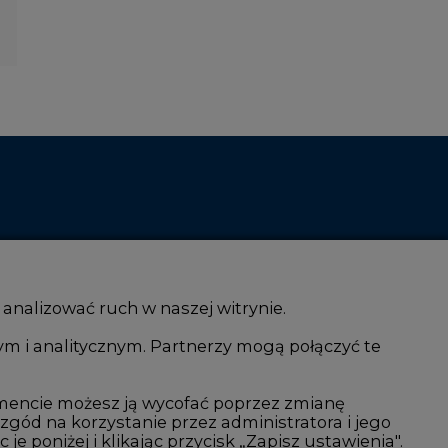
 analizować ruch w naszej witrynie.
ym i analitycznym. Partnerzy mogą połączyć te
i AI
Atom
kacja i IT
Fotowoltaika
mencie możesz ją wycofać poprzez zmianę
 zgód na korzystanie przez administratora i jego
isjami CO2
Offshore wind
 poniżej i klikając przycisk „Zapisz ustawienia".