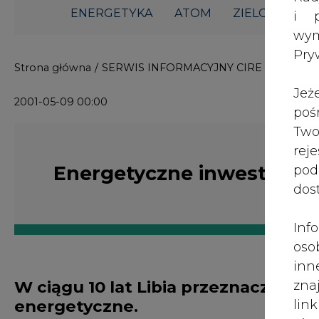
ENERGETYKA
ATOM
ZIELONA GO
i p
wy
Pry
Strona główna
/
SERWIS INFORMACYJNY CIRE 24
/
Energ
Jeż
2001-05-09 00:00
poś
Two
rej
Energetyczne inwestycje L
pod
dos
Inf
oso
inn
W ciągu 10 lat Libia przeznaczy 20 
zna
energetyczne.
lin