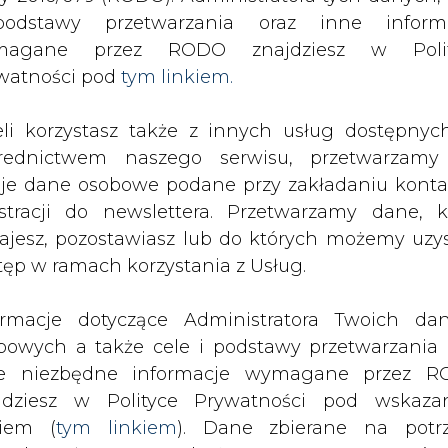
SPODARKA
ZMIANY KADROWE NA RYNKU
CIEP
odstawy przetwarzania oraz inne inform
magane przez RODO znajdziesz w Polit
watności pod
tym linkiem.
etyczne inwestycje Libii
eli korzystasz także z innych usług dostępnyc
drukuj
skomentuj
udostępnij
:
rednictwem naszego serwisu, przetwarzamy
je dane osobowe podane przy zakładaniu konta
estracji do newslettera. Przetwarzamy dane, k
ibii
ajesz, pozostawiasz lub do których możemy uzy
tęp w ramach korzystania z Usług.
ormacje dotyczące Administratora Twoich da
bowych a także cele i podstawy przetwarzania 
e niezbędne informacje wymagane przez 
mld USD na inwestycje naftowe i
jdziesz w Polityce Prywatności pod wskaz
kiem (
tym linkiem
). Dane zbierane na potr