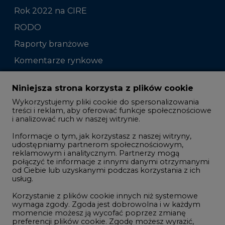
Rok 2022 na CIRE
RODO
Raporty branżowe
Komentarze rynkowe
Zmiany kadrowe na rynku
Niniejsza strona korzysta z plików cookie
Wykorzystujemy pliki cookie do spersonalizowania
Studio CIRE
treści i reklam, aby oferować funkcje społecznościowe
i analizować ruch w naszej witrynie.
Rozmowy o energetyce
Informacje o tym, jak korzystasz z naszej witryny,
Gospodarka
udostępniamy partnerom społecznościowym,
reklamowym i analitycznym. Partnerzy mogą
Geopolityka
połączyć te informacje z innymi danymi otrzymanymi
LTE450
od Ciebie lub uzyskanymi podczas korzystania z ich
usług.
Korzystanie z plików cookie innych niż systemowe
Innowacje i AI
wymaga zgody. Zgoda jest dobrowolna i w każdym
momencie możesz ją wycofać poprzez zmianę
Telekomunikacja i IT
preferencji plików cookie. Zgodę możesz wyrazić,