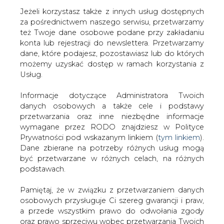
Jeżeli korzystasz także z innych usług dostępnych
za pośrednictwem naszego serwisu, przetwarzamy
też Twoje dane osobowe podane przy zakładaniu
konta lub rejestracji do newslettera. Przetwarzamy
Strona główna
/
SERWIS INFORMACYJNY CIRE
dane, które podajesz, pozostawiasz lub do których
24
/
BZE ma udziały w ZE Huty Katowice
możemy uzyskać dostęp w ramach korzystania z
Usług.
2001-05-16 00:00
drukuj
Informacje dotyczące Administratora Twoich
skomentuj
danych osobowych a także cele i podstawy
udostępnij
:
przetwarzania oraz inne niezbędne informacje
wymagane przez RODO znajdziesz w Polityce
Prywatności pod wskazanym linkiem (
tym linkiem
).
Dane zbierane na potrzeby różnych usług mogą
BZE ma udziały w ZE Huty Katowice
być przetwarzane w różnych celach, na różnych
podstawach.
Pamiętaj, że w związku z przetwarzaniem danych
osobowych przysługuje Ci szereg gwarancji i praw,
a przede wszystkim prawo do odwołania zgody
oraz prawo sprzeciwu wobec przetwarzania Twoich