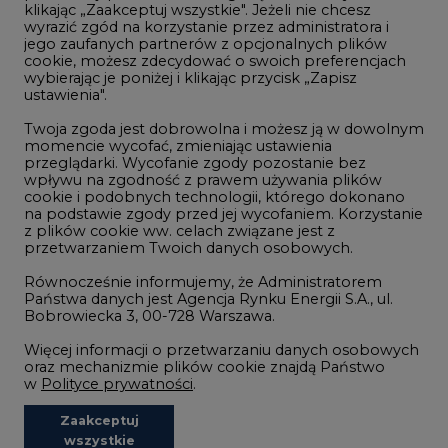
klikając „Zaakceptuj wszystkie". Jeżeli nie chcesz
Handel emisjami CO2
wyrazić zgód na korzystanie przez administratora i
Wodór
jego zaufanych partnerów z opcjonalnych plików
cookie, możesz zdecydować o swoich preferencjach
Górnictwo
wybierając je poniżej i klikając przycisk „Zapisz
ustawienia".
Zmiany klimatyczne
Twoja zgoda jest dobrowolna i możesz ją w dowolnym
momencie wycofać, zmieniając ustawienia
przeglądarki. Wycofanie zgody pozostanie bez
Atom
wpływu na zgodność z prawem używania plików
Fotowoltaika
cookie i podobnych technologii, którego dokonano
na podstawie zgody przed jej wycofaniem. Korzystanie
Offshore wind
z plików cookie ww. celach związane jest z
przetwarzaniem Twoich danych osobowych.
Magazyny energii
Równocześnie informujemy, że Administratorem
Zielone samorządy
Państwa danych jest Agencja Rynku Energii S.A., ul.
Bobrowiecka 3, 00-728 Warszawa.
Zielona gospodarka
Więcej informacji o przetwarzaniu danych osobowych
oraz mechanizmie plików cookie znajdą Państwo
w
Polityce prywatności
.
Zaakceptuj
©2002-
2021 - 2026
-
CIRE.PL
Centrum Informacji o Rynku Energii
wszystkie