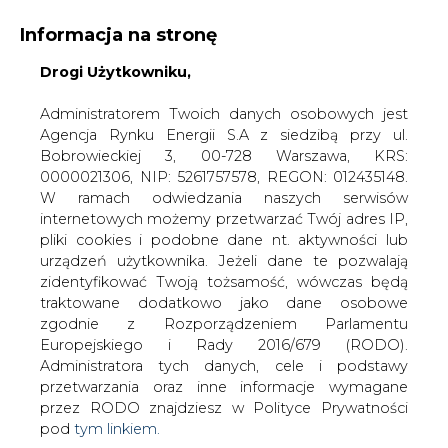
Informacja na stronę
Drogi Użytkowniku,
KONTAKT:
REDAKCJA@CIRE.PL
WYDAWCA PORTALU:
Administratorem Twoich danych osobowych jest
Agencja Rynku Energii S.A z siedzibą przy ul.
A
A
A
WIELKOŚĆ TEKSTU
WYSOKI KONTRAST
Bobrowieckiej 3, 00-728 Warszawa, KRS:
0000021306, NIP: 5261757578, REGON: 012435148.
ZALOGUJ SIĘ
W ramach odwiedzania naszych serwisów
internetowych możemy przetwarzać Twój adres IP,
pliki cookies i podobne dane nt. aktywności lub
urządzeń użytkownika. Jeżeli dane te pozwalają
zidentyfikować Twoją tożsamość, wówczas będą
traktowane dodatkowo jako dane osobowe
zgodnie z Rozporządzeniem Parlamentu
Europejskiego i Rady 2016/679 (RODO).
Administratora tych danych, cele i podstawy
przetwarzania oraz inne informacje wymagane
przez RODO znajdziesz w Polityce Prywatności
pod
tym linkiem.
WŁĄCZ CIRE.TV