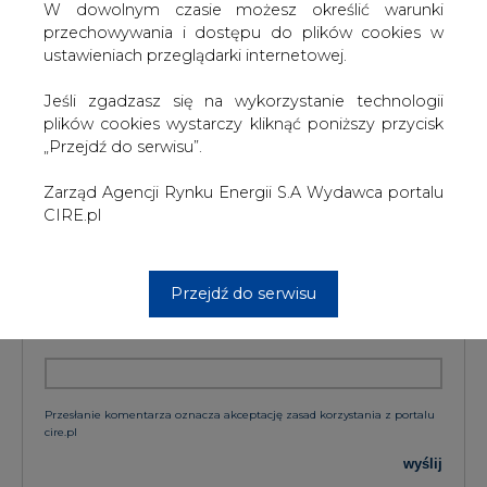
W dowolnym czasie możesz określić warunki
przechowywania i dostępu do plików cookies w
ustawieniach przeglądarki internetowej.
KOMENTARZE
Jeśli zgadzasz się na wykorzystanie technologii
plików cookies wystarczy kliknąć poniższy przycisk
TREŚĆ KOMENTARZA
„Przejdź do serwisu”.
Zarząd Agencji Rynku Energii S.A Wydawca portalu
CIRE.pl
Przejdź do serwisu
PODPIS
Przesłanie komentarza oznacza akceptację zasad korzystania z portalu
cire.pl
wyślij