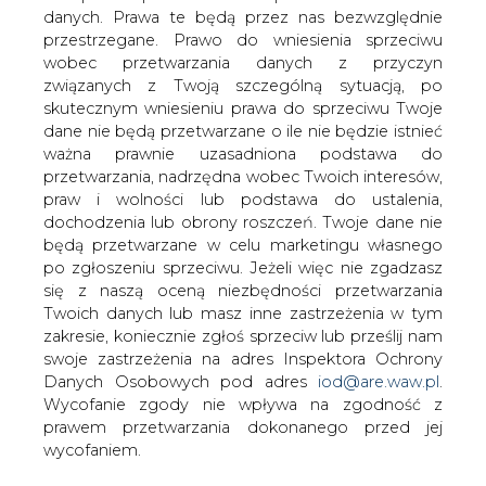
Dziś nastąpi konwersja długów na
danych. Prawa te będą przez nas bezwzględnie
udziały w Zakładzie Energetycznym
przestrzegane. Prawo do wniesienia sprzeciwu
Huty Katowice. W zamian za redukcję
wobec przetwarzania danych z przyczyn
około 100 mln zł zobowiązań 49 proc.
związanych z Twoją szczególną sytuacją, po
udziałów zakładu trafi do Będzińskiego
skutecznym wniesieniu prawa do sprzeciwu Twoje
dane nie będą przetwarzane o ile nie będzie istnieć
Zakładu Elektroenergetycznego.
ważna prawnie uzasadniona podstawa do
Pozostały pakiet nadal będzie należał do HK. Konwersja
przetwarzania, nadrzędna wobec Twoich interesów,
obejmuje zarówno stare długi jak i nowe.
praw i wolności lub podstawa do ustalenia,
dochodzenia lub obrony roszczeń. Twoje dane nie
Restrukturyzacja zobowiązań HK nie wystarczy jednak,
będą przetwarzane w celu marketingu własnego
aby huta przestała obawiać się bankructwa. Restrykcje w
po zgłoszeniu sprzeciwu. Jeżeli więc nie zgadzasz
ściąganiu długów zapowiadają bowiem PKP, którym
się z naszą oceną niezbędności przetwarzania
huta jest winna ponad 320 mln zł. W sumie jej
Twoich danych lub masz inne zastrzeżenia w tym
zobowiązania przekraczają 2 mld zł.
zakresie, koniecznie zgłoś sprzeciw lub prześlij nam
swoje zastrzeżenia na adres Inspektora Ochrony
#
Energetyka
#
kraj
Danych Osobowych pod adres
iod@are.waw.pl
.
Wycofanie zgody nie wpływa na zgodność z
prawem przetwarzania dokonanego przed jej
Artykuł powstał bez wsparcia narzędzi sztucznej inteligencji.
wycofaniem.
Wydawca portalu CIRE zgadza się na włączenie publikacji do
szkoleń treningowych LLM.