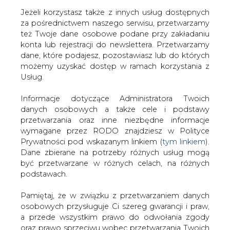
Jeżeli korzystasz także z innych usług dostępnych
za pośrednictwem naszego serwisu, przetwarzamy
też Twoje dane osobowe podane przy zakładaniu
konta lub rejestracji do newslettera. Przetwarzamy
Strona główna
/
SERWIS INFORMACYJNY CIRE
dane, które podajesz, pozostawiasz lub do których
24
/
Duża awaria energetyczna w Ałma Acie
możemy uzyskać dostęp w ramach korzystania z
Usług.
2019-07-15 00:00
drukuj
Informacje dotyczące Administratora Twoich
skomentuj
danych osobowych a także cele i podstawy
udostępnij
:
przetwarzania oraz inne niezbędne informacje
wymagane przez RODO znajdziesz w Polityce
Prywatności pod wskazanym linkiem (
tym linkiem
).
Dane zbierane na potrzeby różnych usług mogą
Duża awaria energetyczna w Ałma
być przetwarzane w różnych celach, na różnych
Acie
podstawach.
Pamiętaj, że w związku z przetwarzaniem danych
osobowych przysługuje Ci szereg gwarancji i praw,
a przede wszystkim prawo do odwołania zgody
oraz prawo sprzeciwu wobec przetwarzania Twoich