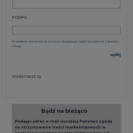
PODPIS
Przesłanie komentarza oznacza akceptację zasad korzystania z portalu
cire.pl
wyślij
KOMENTARZE
(0)
Bądź na bieżąco
Podając adres e-mail wyrażają Państwo zgodę
na otrzymywanie treści marketingowych w
postaci newslettera pocztą elektroniczną od