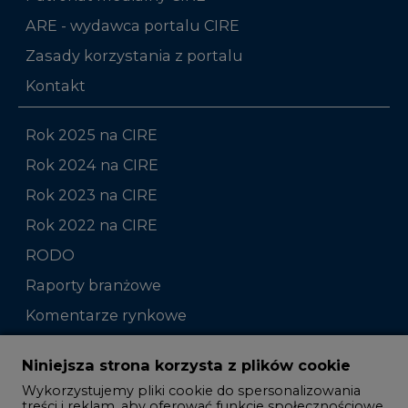
ARE - wydawca portalu CIRE
Zasady korzystania z portalu
Kontakt
Rok 2025 na CIRE
Rok 2024 na CIRE
Rok 2023 na CIRE
Rok 2022 na CIRE
RODO
Raporty branżowe
Komentarze rynkowe
Zmiany kadrowe na rynku
Niniejsza strona korzysta z plików cookie
Wykorzystujemy pliki cookie do spersonalizowania
Studio CIRE
treści i reklam, aby oferować funkcje społecznościowe