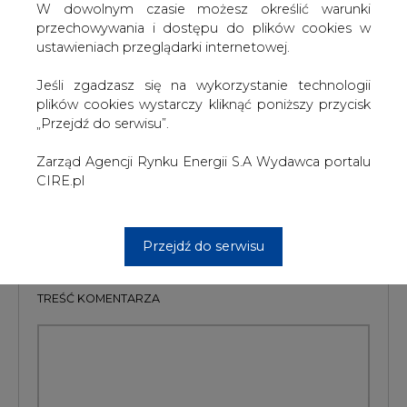
awaria w jednej z elektrowni. Może mieć to związek z
W dowolnym czasie możesz określić warunki
częstszym wykorzystywaniem klimatyzatorów - w
przechowywania i dostępu do plików cookies w
ostatnich dniach w mieście termometry wskazywały 35-
ustawieniach przeglądarki internetowej.
37 st. C
Jeśli zgadzasz się na wykorzystanie technologii
#
Energetyka
#
świat
plików cookies wystarczy kliknąć poniższy przycisk
„Przejdź do serwisu”.
Artykuł powstał bez wsparcia narzędzi sztucznej inteligencji.
Wydawca portalu CIRE zgadza się na włączenie publikacji do
Zarząd Agencji Rynku Energii S.A Wydawca portalu
szkoleń treningowych LLM.
CIRE.pl
Przejdź do serwisu
KOMENTARZE
TREŚĆ KOMENTARZA