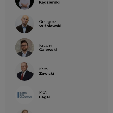
Kędzierski
Grzegorz
Wiśniewski
Kacper
Galewski
Kamil
Zawicki
KKG
Legal