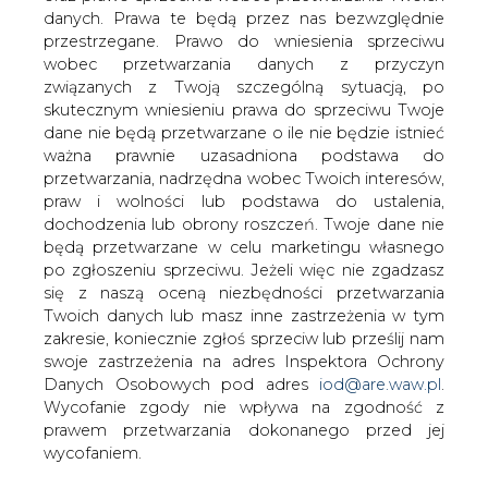
danych. Prawa te będą przez nas bezwzględnie
W największym mieście Kazachstanu,
przestrzegane. Prawo do wniesienia sprzeciwu
Ałma Acie, w poniedziałek przez kilka
wobec przetwarzania danych z przyczyn
godzin nie było energii. Prawie
związanych z Twoją szczególną sytuacją, po
wszystkie dzielnice zamieszkanego
skutecznym wniesieniu prawa do sprzeciwu Twoje
przez ok. 1,8 mln ludzi miasta były
dane nie będą przetwarzane o ile nie będzie istnieć
pozbawione dostaw energii.
ważna prawnie uzasadniona podstawa do
przetwarzania, nadrzędna wobec Twoich interesów,
W mieście nie działała sygnalizacja świetlna, w związku z
praw i wolności lub podstawa do ustalenia,
czym ruchem na największych skrzyżowaniach kierowało
dochodzenia lub obrony roszczeń. Twoje dane nie
ok. 400 policjantów. Nie działało także metro.
będą przetwarzane w celu marketingu własnego
po zgłoszeniu sprzeciwu. Jeżeli więc nie zgadzasz
Energii elektrycznej nie było w budynkach mieszkalnych,
się z naszą oceną niezbędności przetwarzania
szpitalach, budynkach administracyjnych - pisze portal
Twoich danych lub masz inne zastrzeżenia w tym
Tengrinews. Serwis dodaje, że awaria trwała około dwóch
zakresie, koniecznie zgłoś sprzeciw lub prześlij nam
godzin.
swoje zastrzeżenia na adres Inspektora Ochrony
Danych Osobowych pod adres
iod@are.waw.pl
.
Problemy zaczęły się ok. godz. 14 czasu miejscowego
Wycofanie zgody nie wpływa na zgodność z
(10.00 w Polsce).
prawem przetwarzania dokonanego przed jej
wycofaniem.
Miejscowe media podają, że przyczyną blackoutu była