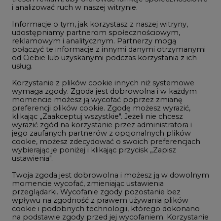
i analizować ruch w naszej witrynie.
Rozmowy o energetyce
Informacje o tym, jak korzystasz z naszej witryny,
Gospodarka
udostępniamy partnerom społecznościowym,
reklamowym i analitycznym. Partnerzy mogą
Geopolityka
połączyć te informacje z innymi danymi otrzymanymi
LTE450
od Ciebie lub uzyskanymi podczas korzystania z ich
usług.
Korzystanie z plików cookie innych niż systemowe
Innowacje i AI
wymaga zgody. Zgoda jest dobrowolna i w każdym
momencie możesz ją wycofać poprzez zmianę
Telekomunikacja i IT
preferencji plików cookie. Zgodę możesz wyrazić,
klikając „Zaakceptuj wszystkie". Jeżeli nie chcesz
Handel emisjami CO2
wyrazić zgód na korzystanie przez administratora i
Wodór
jego zaufanych partnerów z opcjonalnych plików
cookie, możesz zdecydować o swoich preferencjach
Górnictwo
wybierając je poniżej i klikając przycisk „Zapisz
ustawienia".
Zmiany klimatyczne
Twoja zgoda jest dobrowolna i możesz ją w dowolnym
momencie wycofać, zmieniając ustawienia
przeglądarki. Wycofanie zgody pozostanie bez
Atom
wpływu na zgodność z prawem używania plików
Fotowoltaika
cookie i podobnych technologii, którego dokonano
na podstawie zgody przed jej wycofaniem. Korzystanie