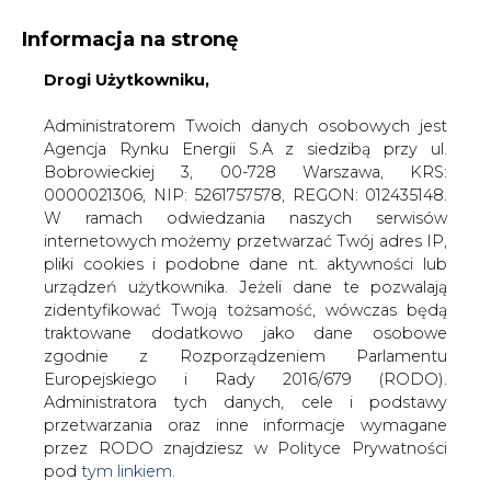
Informacja na stronę
Drogi Użytkowniku,
KONTAKT:
REDAKCJA@CIRE.PL
WYDAWCA PORTALU:
Administratorem Twoich danych osobowych jest
Agencja Rynku Energii S.A z siedzibą przy ul.
A
A
A
WIELKOŚĆ TEKSTU
WYSOKI KONTRAST
Bobrowieckiej 3, 00-728 Warszawa, KRS:
0000021306, NIP: 5261757578, REGON: 012435148.
ZALOGUJ SIĘ
W ramach odwiedzania naszych serwisów
internetowych możemy przetwarzać Twój adres IP,
pliki cookies i podobne dane nt. aktywności lub
urządzeń użytkownika. Jeżeli dane te pozwalają
zidentyfikować Twoją tożsamość, wówczas będą
traktowane dodatkowo jako dane osobowe
zgodnie z Rozporządzeniem Parlamentu
Europejskiego i Rady 2016/679 (RODO).
Administratora tych danych, cele i podstawy
przetwarzania oraz inne informacje wymagane
przez RODO znajdziesz w Polityce Prywatności
pod
tym linkiem.
WŁĄCZ CIRE.TV