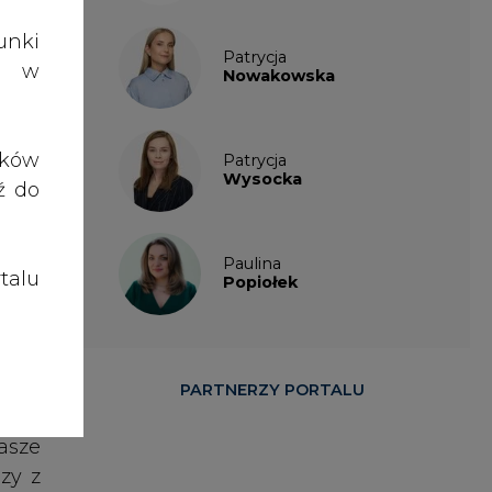
talu
Popiołek
PARTNERZY PORTALU
asze
zy z
jsza
rlen
ządu
i na
wego
y of