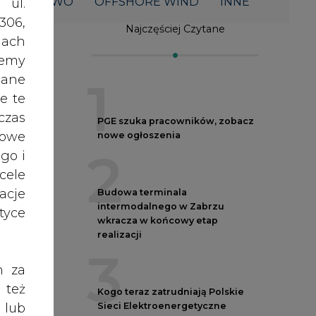
2
acje
Budowa terminala
intermodalnego w Zabrzu
yce
wkracza w końcowy etap
realizacji
3
h za
 też
Kogo teraz zatrudniają Polskie
Sieci Elektroenergetyczne
 lub
4
tóre
skać
Do końca sierpnia trzeba złożyć
wniosek o bon ciepłowniczy
5
nych
rem
oraz
Spółka Polskie Elektrownie
RODO
Jądrowe zaprasza do wysyłania
anym
CV
zeby
enia