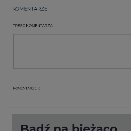
KOMENTARZE
(0)
Bądź na bieżąco
Podając adres e-mail wyrażają Państwo zgodę na ot
pocztą elektroniczną od Agencji Rynku Energii S.A z
ZAPISZ SIĘ DO NEWSLETTERA
Więcej informacji dotyczących przetwarzania przez
przysługujących Państwu prawach, znajduje się w
po