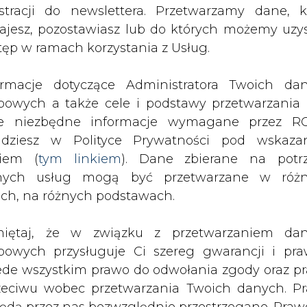
nych usług mogą być przetwarzane w róż
nach sportowych. Przyczyni się ona nie tylk
ach, na różnych podstawach.
e też do upowszechniania tej dyscypliny w Pol
 Orlen spółką Anwil w roli głównego sponsora ka
iętaj, że w związku z przetwarzaniem da
n, to świetna wiadomość nie tylko dla zawodników
bowych przysługuje Ci szereg gwarancji i pra
ede wszystkim prawo do odwołania zgody oraz p
zeciwu wobec przetwarzania Twoich danych. P
dyscyplinę sportu, która regularnie gromadzi s
będą przez nas bezwzględnie przestrzegane. Praw
orami. Mamy nadzieję, że Polska Reprezentacja do
esienia sprzeciwu wobec przetwarzania dany
i tytułów zawodników Orlen Team. Liczymy, że bi
yczyn związanych z Twoją szczególną sytuacją
medalami, a w kolejnych turniejach oraz mec
tecznym wniesieniu prawa do sprzeciwu Twoje 
ormę i widowiskową jazdę - mówi Anna Ziob
 będą przetwarzane o ile nie będzie istnieć w
oringu i Eventów PKN Orlen.
wnie uzasadniona podstawa do przetwarza
rzędna wobec Twoich interesów, praw i wolności
naturalną konsekwencją zaangażowania w motorsp
stawa do ustalenia, dochodzenia lub ob
onuje zespół Orlen Team, którego członkowie odn
zczeń. Twoje dane nie będą przetwarzane w 
ch motoryzacyjnych, m.in. rajdach terenowy
ketingu własnego po zgłoszeniu sprzeciwu. Je