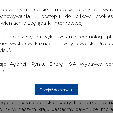
ząd Agencji Rynku Energii S.A Wydawca por
.pl
Przejdź do serwisu
go sponsora dla polskiej kadry. To pokazuje, że n
ypliny w naszym kraju. Jesteśmy pewni, że impre
stkim fanom wielu emocji. Przed nami najważnie
eedway of Nations. Z takim sponsorem jak PKN O
ukcesach - powiedział Karol Lejman, Prezes Zar
cji Polski.
owody do dumy i dostarczała sportowych emocj
 ośmiokrotnymi złotymi medalistami Drużyno
ły wprowadzony w ubiegłym roku turniej Speedwa