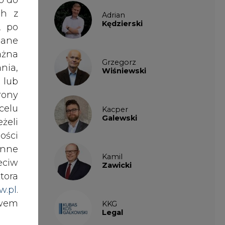
ng i
ości
nne
Kamil
eciw
Zawicki
tora
w.pl
.
awem
KKG
Legal
nki
Patrycja
es w
Nowakowska
ików
Patrycja
Wysocka
ź do
Paulina