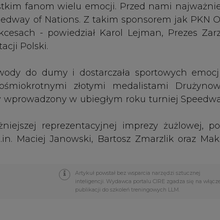
ejszej reprezentacyjnej imprezy żużlowej, po
n. Maciej Janowski, Bartosz Zmarzlik oraz Ma
Artykuł powstał bez wsparcia narzędzi sztucznej
inteligencji. Wydawca portalu CIRE zgadza się na włącz
publikacji do szkoleń treningowych LLM.
PODPIS
Przesłanie komentarza oznacza akceptację zasad korzystania
z portalu cire.pl
wyślij