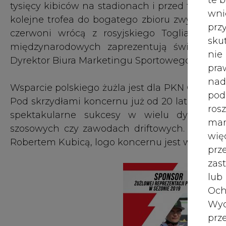
szosowych czy zawodach driftowych. Od 2019 
wię
Robertem Kubicą, logo koncernu jest widoczne 
pr
zas
lub
Och
Wyc
prz
W 
prz
ust
Jeś
coo
serw