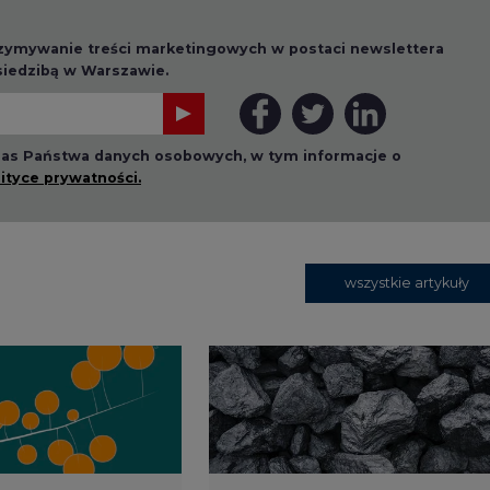
wszystkie artykuły
1 13:00
2026-07-09 10:30
ł ciekawy
Opublikowano bilans
 stanie
zasobów złóż kopalin
 w Europie
w Polsce według
stanu na 31 grudnia
2025 r.