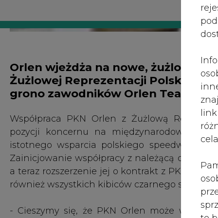
róż
pozycji koncernu na międzynarodowych are
cel
istotnego wsparcia polskiego speedway'a, al
Zainicjowanie współpracy z należącą do Grupy
Pam
a teraz rozszerzenie jej o kontrakt z PKN Orle
oso
również wszystkich kibiców czarnego sportu.
prz
spr
- Cieszymy się, że PKN Orlen może wspierać 
te 
tysięcy kibiców na stadionach i przed telewiz
wni
kolejne trofea do bogatego zbioru zwycięstw 
prz
czerwoni wrócą z rosyjskiego Togliatti z 
sku
międzynarodowych zaprezentują świetną f
nie
Dyrektor Biura Marketingu Sportowego, Spons
pra
nad
Wsparcie polskiego żużla jest dla PKN Orlen 
pod
Pod skrzydłami koncernu już od 20 lat funkcj
ros
spektakularne sukcesy w wielu dyscyplina
mar