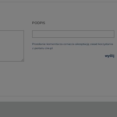
rzymywanie treści marketingowych w postaci newslettera
 siedzibą w Warszawie.
 nas Państwa danych osobowych, w tym informacje o
lityce prywatności.