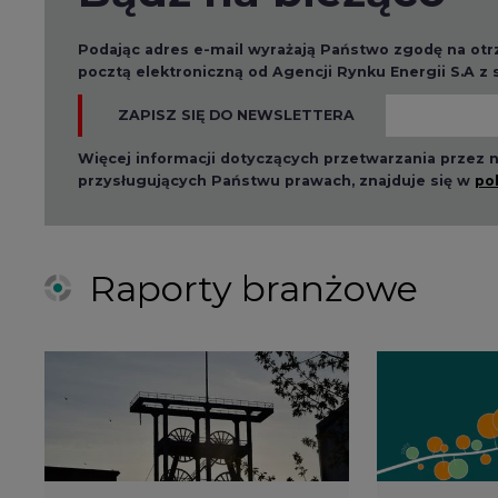
Raporty branżowe
2026-08-01 14:30
2026-08-0
Czy na Górnym Śląsku
Wyszed
będzie "życie po
raport o
węglu"? (raport)
klimatu