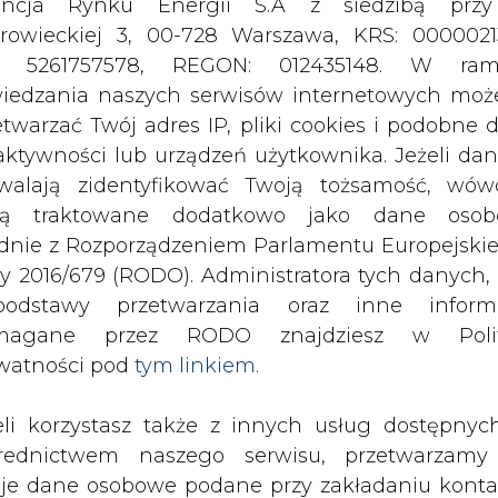
odstawy przetwarzania oraz inne inform
magane przez RODO znajdziesz w Polit
watności pod
tym linkiem.
eli korzystasz także z innych usług dostępnyc
rednictwem naszego serwisu, przetwarzamy
je dane osobowe podane przy zakładaniu konta
estracji do newslettera. Przetwarzamy dane, k
ajesz, pozostawiasz lub do których możemy uzy
tęp w ramach korzystania z Usług.
ormacje dotyczące Administratora Twoich da
ry. Koncern został oficjalnym sponso
bowych a także cele i podstawy przetwarzania 
zonie 2019 i tym samym powiększył
e niezbędne informacje wymagane przez 
jdziesz w Polityce Prywatności pod wskaz
kiem (
tym linkiem
). Dane zbierane na potr
acją Polski jest kolejnym krokiem do umocni