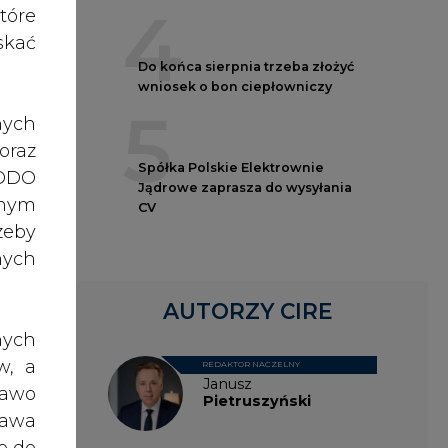
nych
o do
sce.
AUTORZY CIRE
dry,
nych
, ale
w, a
REDAKTOR NACZELNY
Janusz
rawo
Pietruszyński
rawa
etki
o do
łoży
ch z
Adrian
ało-
Kędzierski
, po
zach
dane
roń,
ażna
Grzegorz
nia,
Wiśniewski
 lub
ort.
rony
oszą
celu
Kacper
ch i
Galewski
żeli