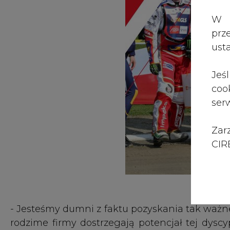
Zar
CIRE
- Jesteśmy dumni z faktu pozyskania tak ważne
rodzime firmy dostrzegają potencjał tej dysc
udziałem Reprezentacji Polski dostarczą wszy
w tym roku impreza dla biało-czerwonych, Sp
będzie jeszcze łatwiej myśleć o kolejnych s
firmy One Sport, promotora Żużlowej Reprezenta
Polska kadra już nie raz dawała kibicom p
najwyższym poziomie. Polscy żużlowcy są
Pucharu Świata - rozgrywek, które poprzedza
Nations.