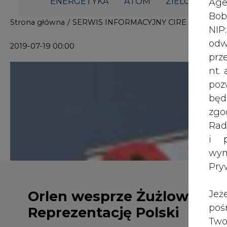
i p
wy
Pry
Orlen wesprze Żużlową
Jeż
poś
Reprezentację Polski
Two
rej
pod
dos
Inf
Orlen wjeżdża na nowe, żużlowe to
oso
Żużlowej Reprezentacji Polski w se
inn
grono zawodników Orlen Team.
zna
lin
Współpraca PKN Orlen z Żużlową Reprezent