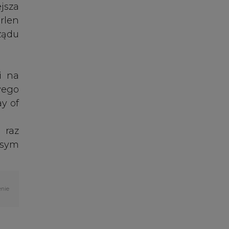
 raz
ksym
enie