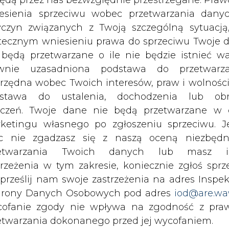
roku, dzięki współpracy z ROKiT Williams Raci
c nie zgadzasz się z naszą oceną niezbędn
na torach Formuły 1 na całym świecie.
zetwarzania Twoich danych lub masz i
trzeżenia w tym zakresie, koniecznie zgłoś sprz
 prześlij nam swoje zastrzeżenia na adres Inspek
rony Danych Osobowych pod adres
iod@are.wa
ofanie zgody nie wpływa na zgodność z pr
etwarzania dokonanego przed jej wycofaniem.
dowolnym czasie możesz określić waru
echowywania i dostępu do plików cooki
awieniach przeglądarki internetowej.
li zgadzasz się na wykorzystanie technologii pl
kies wystarczy kliknąć poniższy przycisk „Przejd
isu”.