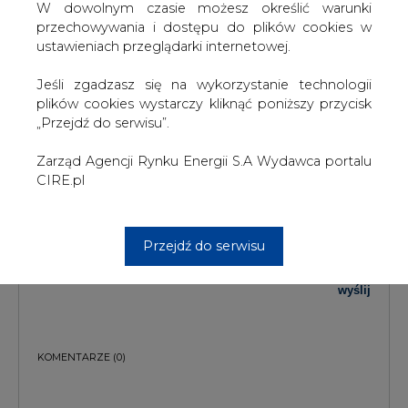
W dowolnym czasie możesz określić warunki
TREŚĆ KOMENTARZA
przechowywania i dostępu do plików cookies w
ustawieniach przeglądarki internetowej.
Jeśli zgadzasz się na wykorzystanie technologii
plików cookies wystarczy kliknąć poniższy przycisk
„Przejdź do serwisu”.
Zarząd Agencji Rynku Energii S.A Wydawca portalu
PODPIS
CIRE.pl
Przejdź do serwisu
Przesłanie komentarza oznacza akceptację zasad korzystania z portalu
cire.pl
wyślij
KOMENTARZE
(0)