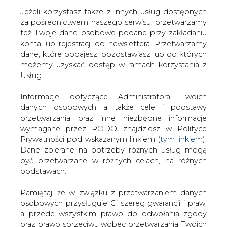
Jeżeli korzystasz także z innych usług dostępnych
za pośrednictwem naszego serwisu, przetwarzamy
też Twoje dane osobowe podane przy zakładaniu
konta lub rejestracji do newslettera. Przetwarzamy
Strona główna
/
SERWIS INFORMACYJNY CIRE
dane, które podajesz, pozostawiasz lub do których
24
/
Enron wychodzi z Emiratów
możemy uzyskać dostęp w ramach korzystania z
Usług.
2001-05-22 00:00
drukuj
Informacje dotyczące Administratora Twoich
skomentuj
danych osobowych a także cele i podstawy
udostępnij
:
przetwarzania oraz inne niezbędne informacje
wymagane przez RODO znajdziesz w Polityce
Prywatności pod wskazanym linkiem (
tym linkiem
).
Dane zbierane na potrzeby różnych usług mogą
Enron wychodzi z Emiratów
być przetwarzane w różnych celach, na różnych
podstawach.
Pamiętaj, że w związku z przetwarzaniem danych
osobowych przysługuje Ci szereg gwarancji i praw,
a przede wszystkim prawo do odwołania zgody
oraz prawo sprzeciwu wobec przetwarzania Twoich