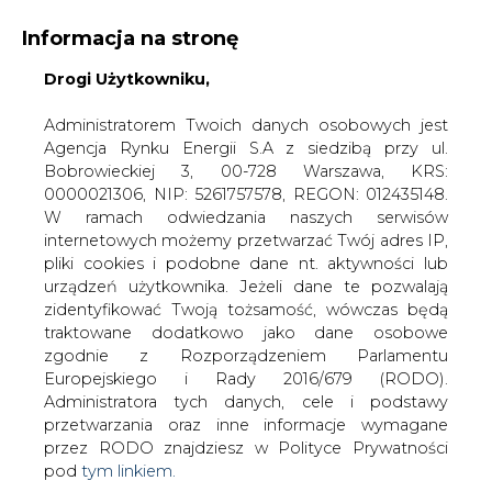
Informacja na stronę
Drogi Użytkowniku,
KONTAKT:
REDAKCJA@CIRE.PL
WYDAWCA PORTALU:
Administratorem Twoich danych osobowych jest
Agencja Rynku Energii S.A z siedzibą przy ul.
A
A
A
WIELKOŚĆ TEKSTU
WYSOKI KONTRAST
Bobrowieckiej 3, 00-728 Warszawa, KRS:
0000021306, NIP: 5261757578, REGON: 012435148.
ZALOGUJ SIĘ
W ramach odwiedzania naszych serwisów
internetowych możemy przetwarzać Twój adres IP,
pliki cookies i podobne dane nt. aktywności lub
urządzeń użytkownika. Jeżeli dane te pozwalają
zidentyfikować Twoją tożsamość, wówczas będą
traktowane dodatkowo jako dane osobowe
zgodnie z Rozporządzeniem Parlamentu
Europejskiego i Rady 2016/679 (RODO).
Administratora tych danych, cele i podstawy
przetwarzania oraz inne informacje wymagane
przez RODO znajdziesz w Polityce Prywatności
pod
tym linkiem.
WŁĄCZ CIRE.TV