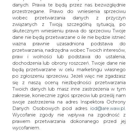
Enron zaprzestał współpracy z UOG ze
danych. Prawa te będą przez nas bezwzględnie
Zjednoczonych Emiratów Arabskich i
przestrzegane. Prawo do wniesienia sprzeciwu
TotalFinaElf przy przesyłaniu gazu
wobec przetwarzania danych z przyczyn
ziemnego z Kataru do Emiratów.
związanych z Twoją szczególną sytuacją, po
skutecznym wniesieniu prawa do sprzeciwu Twoje
Amerykanie odsprzedali UOG swój pakiet w Dolphin
dane nie będą przetwarzane o ile nie będzie istnieć
Energy Ltd realizującym projekt przesyłu wart 3,5 mld
ważna prawnie uzasadniona podstawa do
USD. TotalFinaElf liczy teraz na zwiększenie swojego
przetwarzania, nadrzędna wobec Twoich interesów,
udziału w przedsięwzięciu, natomiast UOG zamierza
praw i wolności lub podstawa do ustalenia,
zastąpić Enron innym partnerem.
dochodzenia lub obrony roszczeń. Twoje dane nie
będą przetwarzane w celu marketingu własnego
#
Energetyka
#
świat
po zgłoszeniu sprzeciwu. Jeżeli więc nie zgadzasz
się z naszą oceną niezbędności przetwarzania
Twoich danych lub masz inne zastrzeżenia w tym
Artykuł powstał bez wsparcia narzędzi sztucznej inteligencji.
Wydawca portalu CIRE zgadza się na włączenie publikacji do
zakresie, koniecznie zgłoś sprzeciw lub prześlij nam
szkoleń treningowych LLM.
swoje zastrzeżenia na adres Inspektora Ochrony
Danych Osobowych pod adres
iod@are.waw.pl
.
Wycofanie zgody nie wpływa na zgodność z
prawem przetwarzania dokonanego przed jej
KOMENTARZE
wycofaniem.