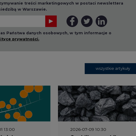
1 13:00
2026-07-09 10:30
ł ciekawy
Opublikowano bilans
 stanie
zasobów złóż kopalin
 w Europie
w Polsce według
stanu na 31 grudnia
2025 r.
3 16:00
2026-05-23 15:00
 raport
Koszty transformacji