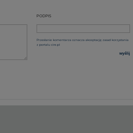
rzymywanie treści marketingowych w postaci newslettera
 siedzibą w Warszawie.
 nas Państwa danych osobowych, w tym informacje o
lityce prywatności.
wszystkie artykuły