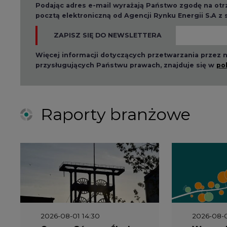
2026-08-01 14:30
2026-08-0
Czy na Górnym Śląsku
Wyszed
będzie "życie po
raport o
węglu"? (raport)
klimatu
2026-06-08 07:00
2026-05-2
Wyszedł raport
Wyszedł