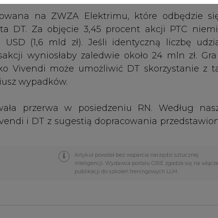
Artykuł powstał bez wsparcia narzędzi sztucznej
inteligencji. Wydawca portalu CIRE zgadza się na włącz
publikacji do szkoleń treningowych LLM.
PODPIS
Przesłanie komentarza oznacza akceptację zasad korzystania
z portalu cire.pl
wyślij