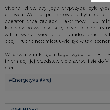
#
Energetyka
#
kraj
KOMENTARZE
TREŚĆ KOMENTARZA
KOMENTARZE
(0)