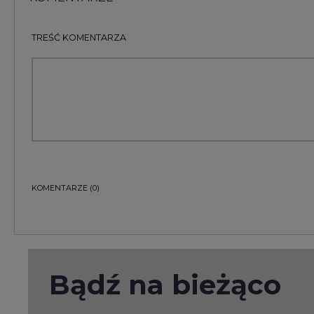
Bądź na bieżąco
Podając adres e-mail wyrażają Państwo zgodę na ot
pocztą elektroniczną od Agencji Rynku Energii S.A z
ZAPISZ SIĘ DO NEWSLETTERA
Więcej informacji dotyczących przetwarzania przez
przysługujących Państwu prawach, znajduje się w
po
Raporty branżowe