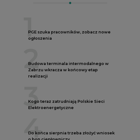
1
PGE szuka pracowników, zobacz nowe
ogłoszenia
2
Budowa terminala intermodalnego w
Zabrzu wkracza w końcowy etap
realizacji
3
Kogo teraz zatrudniają Polskie Sieci
Elektroenergetyczne
4
Do końca sierpnia trzeba złożyć wniosek
o bon ciepłowniczy