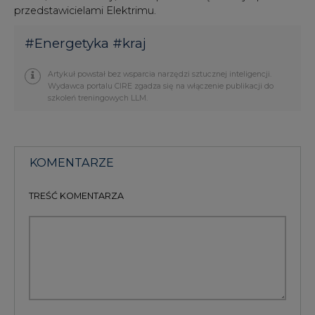
przedstawicielami Elektrimu.
#
Energetyka
#
kraj
Artykuł powstał bez wsparcia narzędzi sztucznej inteligencji.
Wydawca portalu CIRE zgadza się na włączenie publikacji do
szkoleń treningowych LLM.
KOMENTARZE
TREŚĆ KOMENTARZA