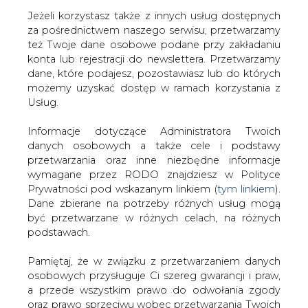
Jeżeli korzystasz także z innych usług dostępnych
za pośrednictwem naszego serwisu, przetwarzamy
też Twoje dane osobowe podane przy zakładaniu
konta lub rejestracji do newslettera. Przetwarzamy
Strona główna
/
SERWIS INFORMACYJNY CIRE 24
/
RN
dane, które podajesz, pozostawiasz lub do których
Elektrimu: na decyzje trzeba czekać
możemy uzyskać dostęp w ramach korzystania z
Usług.
2001-05-24 00:00
drukuj
Informacje dotyczące Administratora Twoich
skomentuj
danych osobowych a także cele i podstawy
udostępnij
:
przetwarzania oraz inne niezbędne informacje
wymagane przez RODO znajdziesz w Polityce
Prywatności pod wskazanym linkiem (
tym linkiem
).
Dane zbierane na potrzeby różnych usług mogą
RN Elektrimu: na decyzje trzeba
być przetwarzane w różnych celach, na różnych
czekać
podstawach.
Pamiętaj, że w związku z przetwarzaniem danych
osobowych przysługuje Ci szereg gwarancji i praw,
a przede wszystkim prawo do odwołania zgody
oraz prawo sprzeciwu wobec przetwarzania Twoich