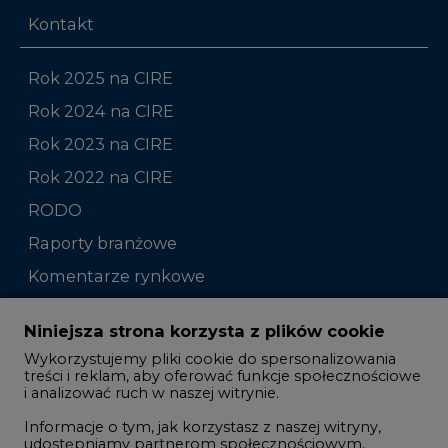
Kontakt
Rok 2025 na CIRE
Rok 2024 na CIRE
Rok 2023 na CIRE
Rok 2022 na CIRE
RODO
Raporty branżowe
Komentarze rynkowe
Zmiany kadrowe na rynku
Niniejsza strona korzysta z plików cookie
Wykorzystujemy pliki cookie do spersonalizowania
Studio CIRE
treści i reklam, aby oferować funkcje społecznościowe
i analizować ruch w naszej witrynie.
Rozmowy o energetyce
Informacje o tym, jak korzystasz z naszej witryny,
Gospodarka
udostępniamy partnerom społecznościowym,