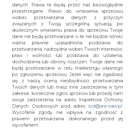
danych. Prawa te będą przez nas bezwzględnie
Pierwsze posiedzenie nowo powołanej
przestrzegane. Prawo do wniesienia sprzeciwu
rady nadzorczej Elektrimu, które
wobec przetwarzania danych z przyczyn
rozpoczęło się w południe 22 maja,
związanych z Twoją szczególną sytuacją, po
zostało przerwane o 2 w nocy i zostanie
skutecznym wniesieniu prawa do sprzeciwu Twoje
dokończone jutro.
dane nie będą przetwarzane o ile nie będzie istnieć
ważna prawnie uzasadniona podstawa do
Żadnych decyzji - ani personalnych, ani biznesowych -
przetwarzania, nadrzędna wobec Twoich interesów,
rada nie podjęła. Według naszych informacji, nie należy
praw i wolności lub podstawa do ustalenia,
się ich także spodziewać jutro.
dochodzenia lub obrony roszczeń. Twoje dane nie
będą przetwarzane w celu marketingu własnego
Wiadomo natomiast, że członkowie rady nadzorczej
po zgłoszeniu sprzeciwu. Jeżeli więc nie zgadzasz
zapoznali się wstępnie z ofertami Deutsche Telekom
się z naszą oceną niezbędności przetwarzania
oraz Vivendi. Obie dotyczą przejęcia kontroli nad
Twoich danych lub masz inne zastrzeżenia w tym
aktywami telekomunikacyjnymi polskiej grupy. DT chce
zakresie, koniecznie zgłoś sprzeciw lub prześlij nam
za 400 mln USD (1,2 mld zł) odkupić od Elektrimu 3,5
swoje zastrzeżenia na adres Inspektora Ochrony
proc. w Polskiej Telefonii Cyfrowej, co dałoby mu
Danych Osobowych pod adres
iod@are.waw.pl
.
kontrolę nad tym operatorem. Planuje też upublicznienie
Wycofanie zgody nie wpływa na zgodność z
PTC. Z kolei Vivendi chce wymienić posiadane akcje w
prawem przetwarzania dokonanego przed jej
Elektrimie Telekomunikacja na nową emisję akcji
wycofaniem.
Elektrimu. Cena miałaby wynieść 49-55 zł. Po wymianie