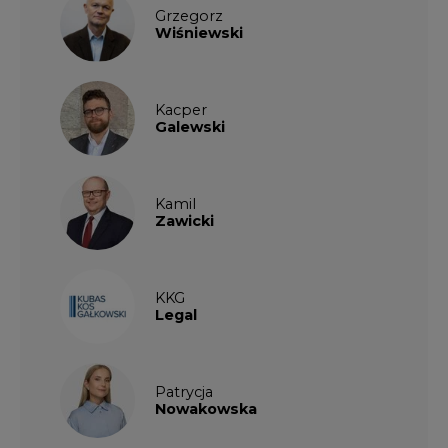
Grzegorz
Wiśniewski
Kacper
Galewski
Kamil
Zawicki
KKG
Legal
Patrycja
Nowakowska