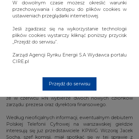
walorów udział Elektrimu w PTC wzrósłby bezpośrednio
W dowolnym czasie możesz określić warunki
do 51 proc. Natomiast Vivendi posiadałoby nieco ponad
przechowywania i dostępu do plików cookies w
50 proc. akcji Elektrimu, ale głosowałoby tylko 49 proc.
ustawieniach przeglądarki internetowej.
Nie ma pewności co do tego, która z tych ofert bardziej
Jeśli zgadzasz się na wykorzystanie technologii
odpowiada większości członków RN (pięciu
plików cookies wystarczy kliknąć poniższy przycisk
reprezentantów inwestorów finansowych). Analitycy są
„Przejdź do serwisu”.
zgodni, że propozycja DT gwarantuje restrukturyzację
długu Elektrimu, a oferta Francuzów - przynajmniej w
Zarząd Agencji Rynku Energii S.A Wydawca portalu
obecnym kształcie - nie. Obie strony mają podobno
CIRE.pl
dopracować propozycje. Niewykluczone, że podczas
jutrzejszego posiedzenia RN do nadzoru nad zarządem
spółki zostanie oddelegowany Waldemar Siwak, szef RN
Przejdź do serwisu
Elektrimu. Zmian w zarządzie nie należy się na razie
spodziewać, chociaż na rynku pojawiły się już informacje,
że w czerwcu RN wybierze dwóch nowych członków
zarządu: prezesa oraz dyrektora finansowego.
Według nieoficjalnych informacji, ewentualnym debiutem
Polskiej Telefonii Cyfrowej na warszawskiej giełdzie
interesują się już przedstawiciele KPWiG. Wczoraj Jacek
Socha, szef komisji, miał spotkać się w tej sprawie z