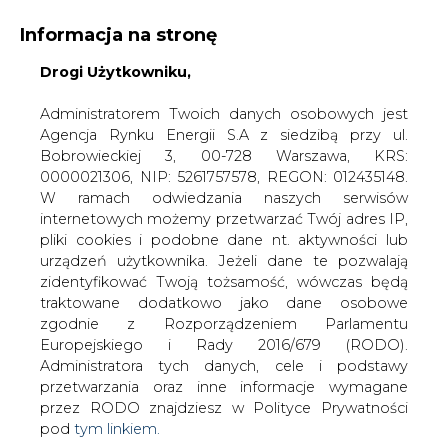
Informacja na stronę
Drogi Użytkowniku,
KONTAKT:
REDAKCJA@CIRE.PL
WYDAWCA PORTALU:
Administratorem Twoich danych osobowych jest
Agencja Rynku Energii S.A z siedzibą przy ul.
A
A
A
WIELKOŚĆ TEKSTU
WYSOKI KONTRAST
Bobrowieckiej 3, 00-728 Warszawa, KRS:
0000021306, NIP: 5261757578, REGON: 012435148.
ZALOGUJ SIĘ
W ramach odwiedzania naszych serwisów
internetowych możemy przetwarzać Twój adres IP,
pliki cookies i podobne dane nt. aktywności lub
urządzeń użytkownika. Jeżeli dane te pozwalają
zidentyfikować Twoją tożsamość, wówczas będą
traktowane dodatkowo jako dane osobowe
zgodnie z Rozporządzeniem Parlamentu
Europejskiego i Rady 2016/679 (RODO).
Administratora tych danych, cele i podstawy
przetwarzania oraz inne informacje wymagane
przez RODO znajdziesz w Polityce Prywatności
pod
tym linkiem.
WŁĄCZ CIRE.TV