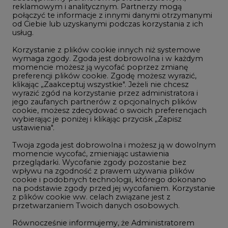
reklamowym i analitycznym. Partnerzy mogą
Geopolityka
połączyć te informacje z innymi danymi otrzymanymi
LTE450
od Ciebie lub uzyskanymi podczas korzystania z ich
usług.
Korzystanie z plików cookie innych niż systemowe
Innowacje i AI
wymaga zgody. Zgoda jest dobrowolna i w każdym
momencie możesz ją wycofać poprzez zmianę
Telekomunikacja i IT
preferencji plików cookie. Zgodę możesz wyrazić,
klikając „Zaakceptuj wszystkie". Jeżeli nie chcesz
Handel emisjami CO2
wyrazić zgód na korzystanie przez administratora i
Wodór
jego zaufanych partnerów z opcjonalnych plików
cookie, możesz zdecydować o swoich preferencjach
Górnictwo
wybierając je poniżej i klikając przycisk „Zapisz
ustawienia".
Zmiany klimatyczne
Twoja zgoda jest dobrowolna i możesz ją w dowolnym
momencie wycofać, zmieniając ustawienia
przeglądarki. Wycofanie zgody pozostanie bez
Atom
wpływu na zgodność z prawem używania plików
Fotowoltaika
cookie i podobnych technologii, którego dokonano
na podstawie zgody przed jej wycofaniem. Korzystanie
Offshore wind
z plików cookie ww. celach związane jest z
przetwarzaniem Twoich danych osobowych.
Magazyny energii
Równocześnie informujemy, że Administratorem