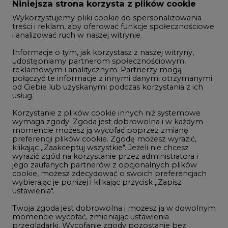
Zmiany kadrowe na rynku
Niniejsza strona korzysta z plików cookie
Wykorzystujemy pliki cookie do spersonalizowania
Studio CIRE
treści i reklam, aby oferować funkcje społecznościowe
i analizować ruch w naszej witrynie.
Rozmowy o energetyce
Informacje o tym, jak korzystasz z naszej witryny,
Gospodarka
udostępniamy partnerom społecznościowym,
reklamowym i analitycznym. Partnerzy mogą
Geopolityka
połączyć te informacje z innymi danymi otrzymanymi
LTE450
od Ciebie lub uzyskanymi podczas korzystania z ich
usług.
Korzystanie z plików cookie innych niż systemowe
Innowacje i AI
wymaga zgody. Zgoda jest dobrowolna i w każdym
momencie możesz ją wycofać poprzez zmianę
Telekomunikacja i IT
preferencji plików cookie. Zgodę możesz wyrazić,
klikając „Zaakceptuj wszystkie". Jeżeli nie chcesz
Handel emisjami CO2
wyrazić zgód na korzystanie przez administratora i
Wodór
jego zaufanych partnerów z opcjonalnych plików
cookie, możesz zdecydować o swoich preferencjach
Górnictwo
wybierając je poniżej i klikając przycisk „Zapisz
ustawienia".
Zmiany klimatyczne
Twoja zgoda jest dobrowolna i możesz ją w dowolnym
momencie wycofać, zmieniając ustawienia
przeglądarki. Wycofanie zgody pozostanie bez
Atom