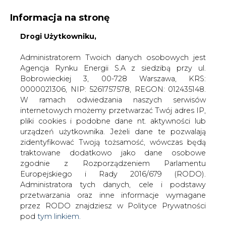
Informacja na stronę
Drogi Użytkowniku,
KONTAKT:
REDAKCJA@CIRE.PL
WYDAWCA PORTALU:
Administratorem Twoich danych osobowych jest
Agencja Rynku Energii S.A z siedzibą przy ul.
A
A
A
WIELKOŚĆ TEKSTU
WYSOKI KONTRAST
Bobrowieckiej 3, 00-728 Warszawa, KRS:
0000021306, NIP: 5261757578, REGON: 012435148.
ZALOGUJ SIĘ
W ramach odwiedzania naszych serwisów
internetowych możemy przetwarzać Twój adres IP,
pliki cookies i podobne dane nt. aktywności lub
urządzeń użytkownika. Jeżeli dane te pozwalają
zidentyfikować Twoją tożsamość, wówczas będą
traktowane dodatkowo jako dane osobowe
zgodnie z Rozporządzeniem Parlamentu
Europejskiego i Rady 2016/679 (RODO).
Administratora tych danych, cele i podstawy
przetwarzania oraz inne informacje wymagane
przez RODO znajdziesz w Polityce Prywatności
pod
tym linkiem.
WŁĄCZ CIRE.TV