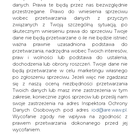
Wbrew oczekiwaniom zarządu
danych. Prawa te będą przez nas bezwzględnie
Międzynarodowych Targów
przestrzegane. Prawo do wniesienia sprzeciwu
Katowickich, organizatora bloku trzech
wobec przetwarzania danych z przyczyn
imprez, który spodziewał się 10 tys.
związanych z Twoją szczególną sytuacją, po
odwiedzających, X Międzynarodowe
skutecznym wniesieniu prawa do sprzeciwu Twoje
dane nie będą przetwarzane o ile nie będzie istnieć
Targi Elektroenergetyki,
ważna prawnie uzasadniona podstawa do
Elektrotechniki, Elektroniki i
przetwarzania, nadrzędna wobec Twoich interesów,
Telekomunikacji Eltarg, XV Targi
praw i wolności lub podstawa do ustalenia,
Oprogramowania i Sprzętu
dochodzenia lub obrony roszczeń. Twoje dane nie
Komputerowego dla Gospodarki Sof-
będą przetwarzane w celu marketingu własnego
targ Professional oraz Międzynarodowe
po zgłoszeniu sprzeciwu. Jeżeli więc nie zgadzasz
Targi Narzędzi i Obrabiarek Toolexpo
się z naszą oceną niezbędności przetwarzania
zobaczyło około 8,5 tys. osób.
Twoich danych lub masz inne zastrzeżenia w tym
zakresie, koniecznie zgłoś sprzeciw lub prześlij nam
Ekspozycje, które rozpoczęły się 22 i trwały do 25 maja,
swoje zastrzeżenia na adres Inspektora Ochrony
przyciągnęły ponad 500 firm.
Danych Osobowych pod adres
iod@are.waw.pl
.
Wycofanie zgody nie wpływa na zgodność z
- Stoiska zajęły powierzchnię ponad 6 tys. mkw. w
prawem przetwarzania dokonanego przed jej
pawilonie nr 1. Wśród wystawców znalazły się firmy z
wycofaniem.
Austrii, Belgii, Chin, Czech, Finlandii, Francji, Grecji,
Hiszpanii, Holandii, Japonii, Niemiec, Słowacji i Włoch -