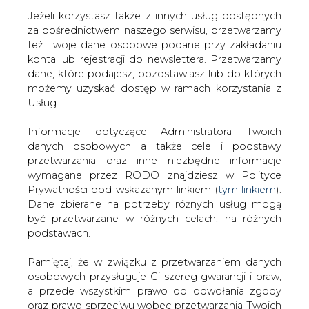
Jeżeli korzystasz także z innych usług dostępnych
za pośrednictwem naszego serwisu, przetwarzamy
też Twoje dane osobowe podane przy zakładaniu
konta lub rejestracji do newslettera. Przetwarzamy
Strona główna
/
SERWIS INFORMACYJNY CIRE
dane, które podajesz, pozostawiasz lub do których
24
/
Eltarg zobaczyło tylko 8,5 tys. osób
możemy uzyskać dostęp w ramach korzystania z
Usług.
2001-05-29 00:00
drukuj
Informacje dotyczące Administratora Twoich
skomentuj
danych osobowych a także cele i podstawy
udostępnij
:
przetwarzania oraz inne niezbędne informacje
wymagane przez RODO znajdziesz w Polityce
Prywatności pod wskazanym linkiem (
tym linkiem
).
Dane zbierane na potrzeby różnych usług mogą
Eltarg zobaczyło tylko 8,5 tys. osób
być przetwarzane w różnych celach, na różnych
podstawach.
Pamiętaj, że w związku z przetwarzaniem danych
osobowych przysługuje Ci szereg gwarancji i praw,
a przede wszystkim prawo do odwołania zgody
oraz prawo sprzeciwu wobec przetwarzania Twoich