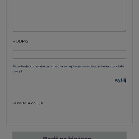
PODPIS
Przesłanie komentarza oznacza akceptację zasad korzystania z portalu
cire.pl
wyślij
KOMENTARZE
(0)
Bądź na bieżąco