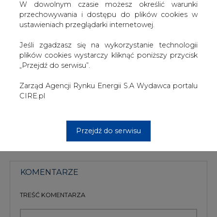
W dowolnym czasie możesz określić warunki
mówi Piotr Kubica z MTK.
przechowywania i dostępu do plików cookies w
ustawieniach przeglądarki internetowej.
Zarząd MTK już przygotowuje się do kolejnego bloku
połączonych ekspozycji. Będą to VIII Targi Techniki i
Jeśli zgadzasz się na wykorzystanie technologii
Aparatury Medycznej Expomedica oraz III Forum
plików cookies wystarczy kliknąć poniższy przycisk
Farmacja-Medycyna, które odbędą się w dniach 6-7
„Przejdź do serwisu”.
czerwca na terenach wystawowych MTK w Katowicach.
Zarząd Agencji Rynku Energii S.A Wydawca portalu
#
Energetyka
#
kraj
CIRE.pl
Artykuł powstał bez wsparcia narzędzi sztucznej inteligencji.
Wydawca portalu CIRE zgadza się na włączenie publikacji do
szkoleń treningowych LLM.
Przejdź do serwisu
KOMENTARZE
TREŚĆ KOMENTARZA