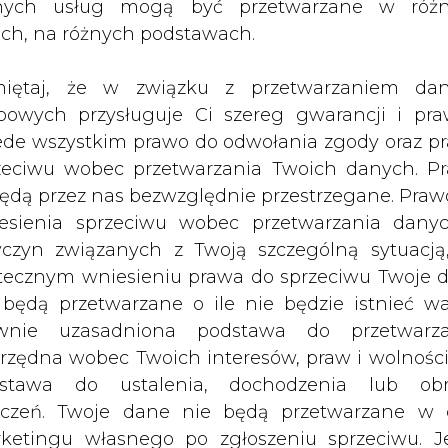
nych usług mogą być przetwarzane w róż
utsche Telekom czy Vivendi. Według
ach, na różnych podstawach.
ce Waldemara Siwaka to utrzymanie
iętaj, że w związku z przetwarzaniem da
bowych przysługuje Ci szereg gwarancji i pra
 stanowisko w radzie nadzorczej (aktualnie licz
ede wszystkim prawo do odwołania zgody oraz p
dotychczasowy wiceprzewodniczący Michel Pic
zeciwu wobec przetwarzania Twoich danych. P
będą przez nas bezwzględnie przestrzegane. Praw
o oceny oferty Deutsche Telekom i Vivendi. W 
esienia sprzeciwu wobec przetwarzania dany
k, Aleksander Kotłowski, Ludwik Klinkosz i And
yczyn związanych z Twoją szczególną sytuacją
lekom został przedłużony do 8 czerwca.
tecznym wniesieniu prawa do sprzeciwu Twoje 
 będą przetwarzane o ile nie będzie istnieć w
ją wielkiej wagi do dymisji Barbary Lundberg.
wnie uzasadniona podstawa do przetwarza
ski, analityk RCI Poland: - Fotel prezesa nie 
rzędna wobec Twoich interesów, praw i wolności
iec lub Francuz.
stawa do ustalenia, dochodzenia lub ob
hodzącej za zwolenniczkę oferty Deutsche Tele
zczeń. Twoje dane nie będą przetwarzane w 
 Elektrimem.
ketingu własnego po zgłoszeniu sprzeciwu. Je