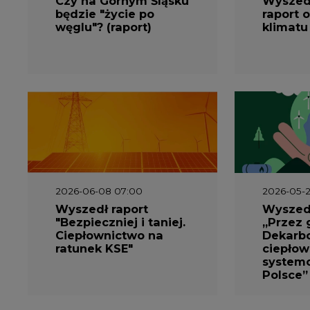
Czy na Górnym Śląsku
Wyszed
będzie "życie po
raport o
węglu"? (raport)
klimatu
2026-06-08 07:00
2026-05-2
Wyszedł raport
Wyszedł
"Bezpieczniej i taniej.
„Przez 
Ciepłownictwo na
Dekarbo
ratunek KSE"
ciepłow
system
Polsce”