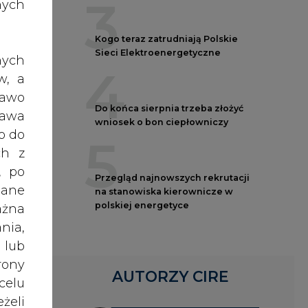
3
nych
Kogo teraz zatrudniają Polskie
Sieci Elektroenergetyczne
nych
4
w, a
ącej
rawo
ot -
Do końca sierpnia trzeba złożyć
rawa
wniosek o bon ciepłowniczy
o do
5
jego
ch z
rzej
, po
Przegląd najnowszych rekrutacji
dane
na stanowiska kierownicze w
polskiej energetyce
ażna
 Jak
nia,
jest
 lub
rony
kom,
AUTORZY CIRE
celu
żeli