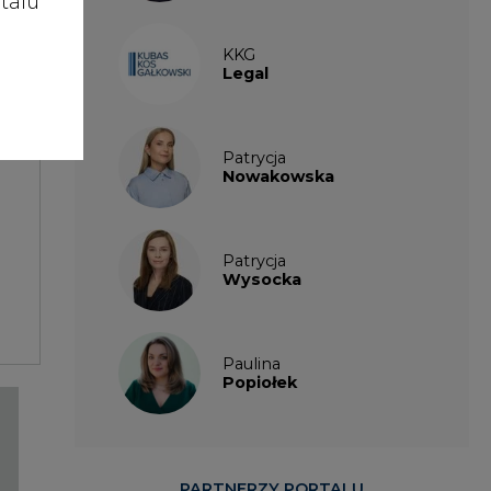
talu
KKG
Legal
Patrycja
Nowakowska
Patrycja
Wysocka
Paulina
Popiołek
PARTNERZY PORTALU