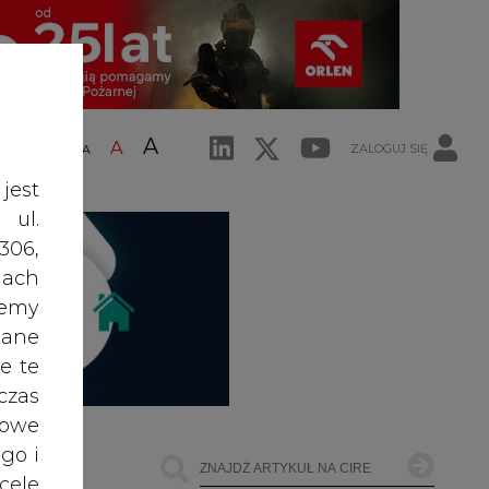
A
A
ZALOGUJ SIĘ
ŚĆ TEKSTU
A
jest
 ul.
306,
ach
żemy
dane
e te
czas
owe
go i
cele