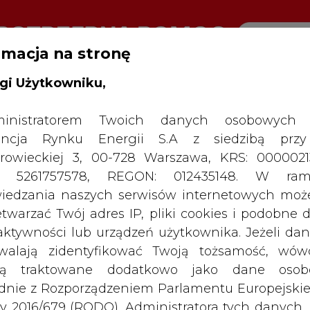
rmacja na stronę
gi Użytkowniku,
RTALU:
WIELKO
WYSOKI KONTRAST
inistratorem Twoich danych osobowych 
ncja Rynku Energii S.A z siedzibą przy
rowieckiej 3, 00-728 Warszawa, KRS: 0000021
P: 5261757578, REGON: 012435148. W ram
iedzania naszych serwisów internetowych mo
etwarzać Twój adres IP, pliki cookies i podobne 
 aktywności lub urządzeń użytkownika. Jeżeli dan
walają zidentyfikować Twoją tożsamość, wów
dą traktowane dodatkowo jako dane osob
dnie z Rozporządzeniem Parlamentu Europejskie
y 2016/679 (RODO). Administratora tych danych, 