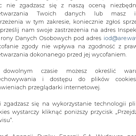
c nie zgadzasz się z naszą oceną niezbędn
owierzenie funkcji przewodniczącego rady Miche
zetwarzania Twoich danych lub masz i
go gestu w kierunku Vivendi, podobnie jak 
trzeżenia w tym zakresie, koniecznie zgłoś sprz
 miesięcy żądali Francuzi. Wielu ekspertów w
 prześlij nam swoje zastrzeżenia na adres Inspek
zej kryli się Francuzi. Ich zdaniem, o dymisji Ba
rony Danych Osobowych pod adres
iod@are.wa
zczarowanie do polityki prowadzonej przez ni
ofanie zgody nie wpływa na zgodność z pr
etwarzania dokonanego przed jej wycofaniem.
cza spółki zebrała się ponownie dla kontynuow
dowolnym czasie możesz określić waru
ie kondycji finansowej Elektrimu, m.in. stworz
echowywania i dostępu do plików cooki
zed ryzykiem wykupu obligacji zamiennych.
awieniach przeglądarki internetowej.
Artykuł powstał bez wsparcia narzędzi sztucznej
inteligencji. Wydawca portalu CIRE zgadza się na włącz
li zgadzasz się na wykorzystanie technologii pl
publikacji do szkoleń treningowych LLM.
kies wystarczy kliknąć poniższy przycisk „Przejd
isu”.