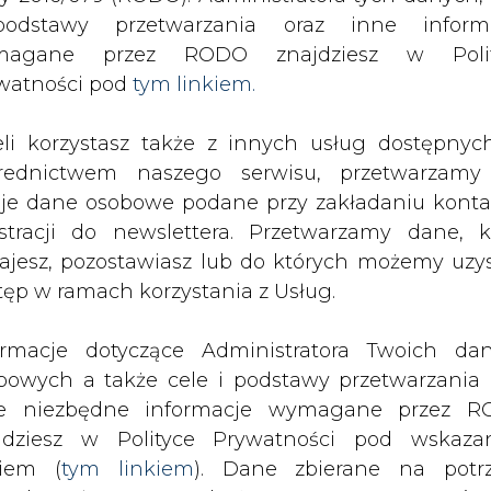
odstawy przetwarzania oraz inne inform
magane przez RODO znajdziesz w Polit
SPODARKA
ZMIANY KADROWE NA RYNKU
CIEP
watności pod
tym linkiem.
eli korzystasz także z innych usług dostępnyc
ęte zmagania o Elektrim
rednictwem naszego serwisu, przetwarzamy
drukuj
skomentuj
udostępnij
:
je dane osobowe podane przy zakładaniu konta
estracji do newslettera. Przetwarzamy dane, k
ajesz, pozostawiasz lub do których możemy uzy
tęp w ramach korzystania z Usług.
trim
ormacje dotyczące Administratora Twoich da
bowych a także cele i podstawy przetwarzania 
e niezbędne informacje wymagane przez 
jdziesz w Polityce Prywatności pod wskaz
kiem (
tym linkiem
). Dane zbierane na potr
 Elektrimu, nie rozstrzyga kwestii, c