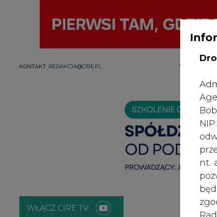
Info
Dro
WYDAWCA PO
KONTAKT:
REDAKCJA@CIRE.PL
Adm
Age
Bob
NI
odw
prz
nt.
poz
bę
zgo
WŁĄCZ CIRE.TV
Rad