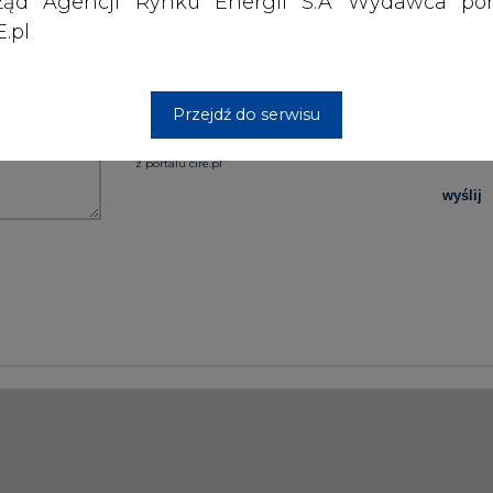
ząd Agencji Rynku Energii S.A Wydawca por
.pl
PODPIS
Przejdź do serwisu
Przesłanie komentarza oznacza akceptację zasad korzystania
z portalu cire.pl
wyślij