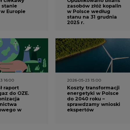
ł ciekawy
Opublikowano bilans
 stanie
zasobów złóż kopalin
 w Europie
w Polsce według
stanu na 31 grudnia
2025 r.
3 16:00
2026-05-23 15:00
 raport
Koszty transformacji
gaz do OZE.
energetyki w Polsce
nizacja
do 2040 roku –
nictwa
sprawdzamy wnioski
owego w
ekspertów