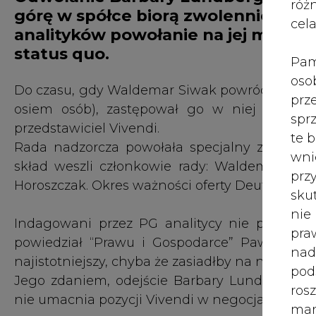
róż
górę w spółce biorą zwolennicy De
cel
analityków powołanie na jej miejs
status quo.
Pam
oso
Do czasu, gdy Waldemar Siwak powróci na swoje
prz
osiem osób), zastępował go w niej będzie 
spr
przedstawiciel Vivendi.
te 
Rada nadzorcza powołała specjalny zespół d
wni
skład weszli członkowie rady: Waldemar Siwa
prz
Horoszczak. Okres ważności oferty Deutsche Te
sku
nie
Indagowani przez PG analitycy nie przywiązu
pra
powiedział “Prawu i Gospodarce” Paweł Puchal
nad
najistotniejszy, chyba że zasiadłby na nim Niem
pod
Jego zdaniem, odejście Barbary Lundberg uc
ros
nie umacnia pozycji Vivendi w negocjacjach z
mar