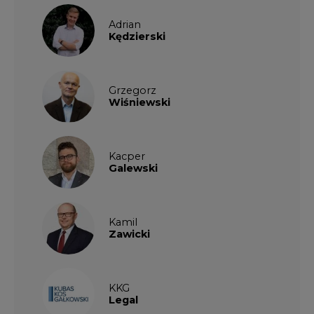
Adrian
Kędzierski
Grzegorz
Wiśniewski
Kacper
Galewski
Kamil
Zawicki
KKG
Legal