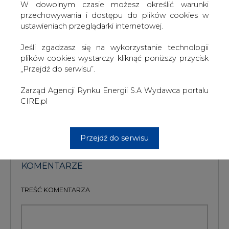
- Obecnie monterzy w zakładach energetycznych za
W dowolnym czasie możesz określić warunki
ujawnienie pajęczarzy otrzymują godziwe premie -
przechowywania i dostępu do plików cookies w
twierdzi Krzysztof Konaszewski ze Stoenu.
ustawieniach przeglądarki internetowej.
Jednak być może już niedługo walkę ze złodziejami
rozpoczną specjalistyczne firmy, wynagradzane
Jeśli zgadzasz się na wykorzystanie technologii
prowizyjami za ujawnienie i windykacje należności.
plików cookies wystarczy kliknąć poniższy przycisk
„Przejdź do serwisu”.
#
Energetyka
#
kraj
Zarząd Agencji Rynku Energii S.A Wydawca portalu
CIRE.pl
Artykuł powstał bez wsparcia narzędzi sztucznej inteligencji.
Wydawca portalu CIRE zgadza się na włączenie publikacji do
szkoleń treningowych LLM.
Przejdź do serwisu
KOMENTARZE
TREŚĆ KOMENTARZA