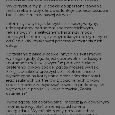
Wykorzystujemy pliki cookie do spersonalizowania
Studio CIRE
treści i reklam, aby oferować funkcje społecznościowe
i analizować ruch w naszej witrynie.
Rozmowy o energetyce
Informacje o tym, jak korzystasz z naszej witryny,
Gospodarka
udostępniamy partnerom społecznościowym,
reklamowym i analitycznym. Partnerzy mogą
Geopolityka
połączyć te informacje z innymi danymi otrzymanymi
LTE450
od Ciebie lub uzyskanymi podczas korzystania z ich
usług.
Korzystanie z plików cookie innych niż systemowe
Innowacje i AI
wymaga zgody. Zgoda jest dobrowolna i w każdym
momencie możesz ją wycofać poprzez zmianę
Telekomunikacja i IT
preferencji plików cookie. Zgodę możesz wyrazić,
klikając „Zaakceptuj wszystkie". Jeżeli nie chcesz
Handel emisjami CO2
wyrazić zgód na korzystanie przez administratora i
Wodór
jego zaufanych partnerów z opcjonalnych plików
cookie, możesz zdecydować o swoich preferencjach
Górnictwo
wybierając je poniżej i klikając przycisk „Zapisz
ustawienia".
Zmiany klimatyczne
Twoja zgoda jest dobrowolna i możesz ją w dowolnym
momencie wycofać, zmieniając ustawienia
przeglądarki. Wycofanie zgody pozostanie bez
Atom