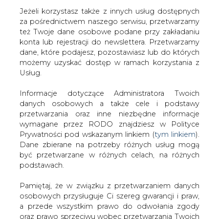
Jeżeli korzystasz także z innych usług dostępnych
za pośrednictwem naszego serwisu, przetwarzamy
też Twoje dane osobowe podane przy zakładaniu
konta lub rejestracji do newslettera. Przetwarzamy
Strona główna
/
SERWIS INFORMACYJNY CIRE
dane, które podajesz, pozostawiasz lub do których
24
/
Lewe podłączenia
możemy uzyskać dostęp w ramach korzystania z
Usług.
2001-06-07 00:00
drukuj
Informacje dotyczące Administratora Twoich
skomentuj
danych osobowych a także cele i podstawy
udostępnij
:
przetwarzania oraz inne niezbędne informacje
wymagane przez RODO znajdziesz w Polityce
Prywatności pod wskazanym linkiem (
tym linkiem
).
Dane zbierane na potrzeby różnych usług mogą
Lewe podłączenia
być przetwarzane w różnych celach, na różnych
podstawach.
Pamiętaj, że w związku z przetwarzaniem danych
osobowych przysługuje Ci szereg gwarancji i praw,
a przede wszystkim prawo do odwołania zgody
oraz prawo sprzeciwu wobec przetwarzania Twoich