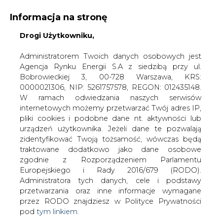
Informacja na stronę
Drogi Użytkowniku,
KONTAKT:
REDAKCJA@CIRE.PL
WYDAWCA PORTALU:
Administratorem Twoich danych osobowych jest
Agencja Rynku Energii S.A z siedzibą przy ul.
A
A
A
WIELKOŚĆ TEKSTU
WYSOKI KONTRAST
Bobrowieckiej 3, 00-728 Warszawa, KRS:
0000021306, NIP: 5261757578, REGON: 012435148.
ZALOGUJ SIĘ
W ramach odwiedzania naszych serwisów
internetowych możemy przetwarzać Twój adres IP,
pliki cookies i podobne dane nt. aktywności lub
urządzeń użytkownika. Jeżeli dane te pozwalają
zidentyfikować Twoją tożsamość, wówczas będą
traktowane dodatkowo jako dane osobowe
zgodnie z Rozporządzeniem Parlamentu
Europejskiego i Rady 2016/679 (RODO).
Administratora tych danych, cele i podstawy
przetwarzania oraz inne informacje wymagane
przez RODO znajdziesz w Polityce Prywatności
pod
tym linkiem.
WŁĄCZ CIRE.TV