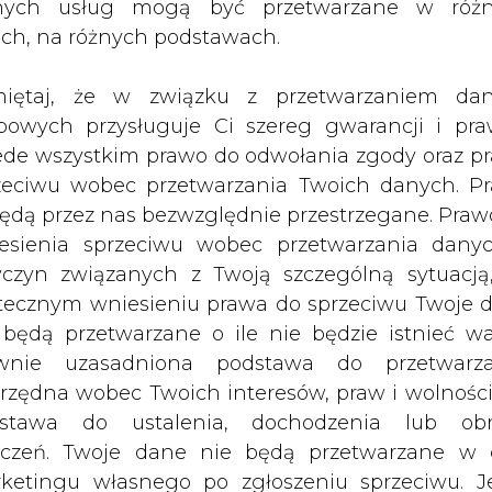
nych usług mogą być przetwarzane w róż
gów unijnych w zakresie ochrony
ach, na różnych podstawach.
iętaj, że w związku z przetwarzaniem da
osztowała elektrownię prawie 60 mln USD i jest j
bowych przysługuje Ci szereg gwarancji i pra
skiej elektroenergetyce. Instalację dla bloku 50
ede wszystkim prawo do odwołania zgody oraz p
apońskimi spółkami Hitachi i Tomen.
zeciwu wobec przetwarzania Twoich danych. P
t z Fortum dotyczył dostawy urządzeń, zarządz
będą przez nas bezwzględnie przestrzegane. Praw
do eksploatacji oraz szkolenia dla personelu i u
esienia sprzeciwu wobec przetwarzania dany
nstalacja mokrego odsiarczania spalin umożl
yczyn związanych z Twoją szczególną sytuacją
ednorazowo spaliny z jednego bloku 500 MW, usuw
tecznym wniesieniu prawa do sprzeciwu Twoje 
ametry emitowanych spalin i odprowadzanych ści
 będą przetwarzane o ile nie będzie istnieć w
.
wnie uzasadniona podstawa do przetwarza
rzędna wobec Twoich interesów, praw i wolności
 prowadzi na szeroką skalę proekologiczne p
stawa do ustalenia, dochodzenia lub ob
 ostrych wymogów Unii Europejskiej w dziedz
zczeń. Twoje dane nie będą przetwarzane w 
ketingu własnego po zgłoszeniu sprzeciwu. Je