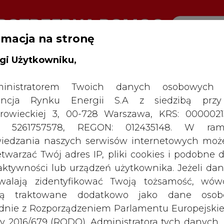
rmacja na stronę
gi Użytkowniku,
RTALU:
WIELKO
WYSOKI KONTRAST
inistratorem Twoich danych osobowych 
ncja Rynku Energii S.A z siedzibą przy
rowieckiej 3, 00-728 Warszawa, KRS: 0000021
P: 5261757578, REGON: 012435148. W ram
iedzania naszych serwisów internetowych mo
etwarzać Twój adres IP, pliki cookies i podobne 
 aktywności lub urządzeń użytkownika. Jeżeli dan
walają zidentyfikować Twoją tożsamość, wów
dą traktowane dodatkowo jako dane osob
dnie z Rozporządzeniem Parlamentu Europejskie
y 2016/679 (RODO). Administratora tych danych, 