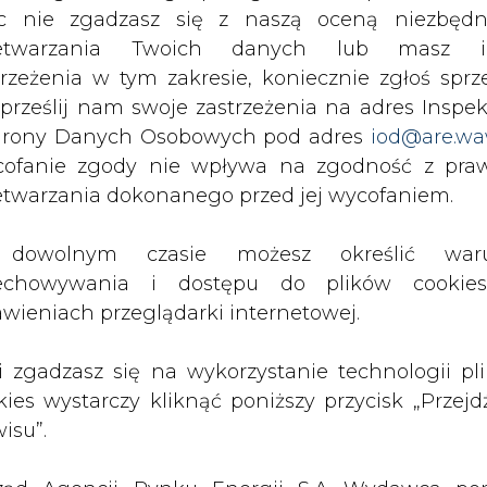
c nie zgadzasz się z naszą oceną niezbędn
Artykuł powstał bez wsparcia narzędzi sztucznej
inteligencji. Wydawca portalu CIRE zgadza się na włącz
zetwarzania Twoich danych lub masz i
publikacji do szkoleń treningowych LLM.
trzeżenia w tym zakresie, koniecznie zgłoś sprz
 prześlij nam swoje zastrzeżenia na adres Inspek
rony Danych Osobowych pod adres
iod@are.wa
ofanie zgody nie wpływa na zgodność z pr
etwarzania dokonanego przed jej wycofaniem.
PODPIS
dowolnym czasie możesz określić waru
echowywania i dostępu do plików cooki
awieniach przeglądarki internetowej.
Przesłanie komentarza oznacza akceptację zasad korzystania
z portalu cire.pl
wyślij
li zgadzasz się na wykorzystanie technologii pl
kies wystarczy kliknąć poniższy przycisk „Przejd
isu”.