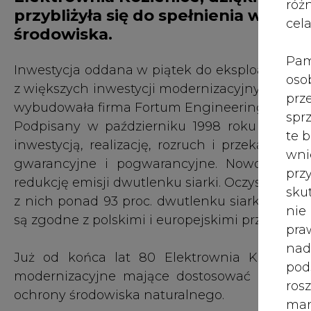
róż
przybliżyła się do spełnienia wymo
cel
środowiska.
Pam
Inwestycja oddana w piątek do eksploatacji, k
oso
z większych inwestycji modernizacyjnych w pol
prz
wybudowała firma Fortum Engineering wraz z j
spr
Podpisany w październiku 1998 roku kontrak
te 
inwestycją, realizację, rozruch i przekazanie 
wni
gwarancyjne i pogwarancyjne. Nowoczesna i
prz
redukcję emisji dwutlenku siarki. Oczyszcza j
sku
z nich ponad 93 proc. dwutlenku siarki. Par
nie
są zgodne z polskimi i europejskimi przepisami
pra
nad
Już od końca lat 80 Elektrownia Kozienice
pod
modernizacyjne mające dostosować firmę do
ros
ochrony środowiska naturalnego.
mar