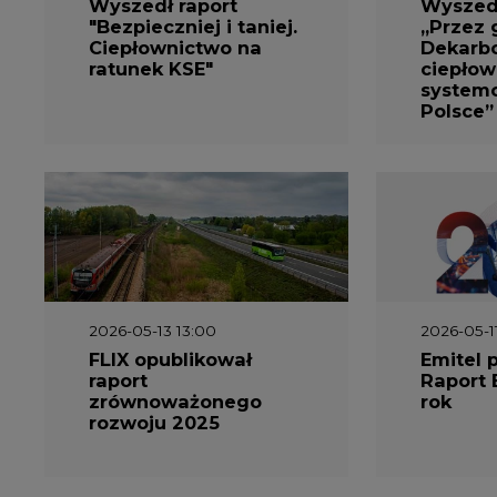
Wyszedł raport
Wyszedł
"Bezpieczniej i taniej.
„Przez 
Ciepłownictwo na
Dekarbo
ratunek KSE"
ciepłow
system
Polsce”
2026-05-13 13:00
2026-05-1
FLIX opublikował
Emitel 
raport
Raport 
zrównoważonego
rok
rozwoju 2025