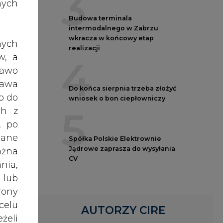
3
nych
Budowa terminala
intermodalnego w Zabrzu
wkracza w końcowy etap
nych
realizacji
edną
w, a
4
0 MW
rawo
rawa
Do końca sierpnia trzeba złożyć
anie
o do
wniosek o bon ciepłowniczy
sługi
5
ch z
iwia
, po
ając
dane
Spółka Polskie Elektrownie
eków
Jądrowe zaprasza do wysyłania
ażna
CV
nia,
 lub
race
rony
inie
celu
AUTORZY CIRE
żeli