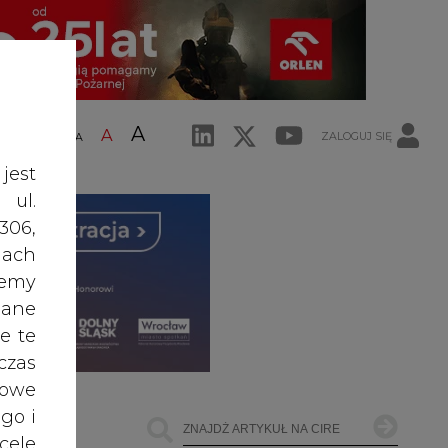
A
A
ZALOGUJ SIĘ
ŚĆ TEKSTU
A
jest
 ul.
306,
ach
żemy
dane
e te
czas
owe
go i
cele