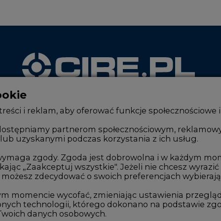
ookie
WYDAWCA PORTALU
reści i reklam, aby oferować funkcje społecznościowe i
, udostępniamy partnerom społecznościowym, reklamow
lub uzyskanymi podczas korzystania z ich usług.
Zmiany kadrowe na rynku
Innowacje 
Studio CIRE
Telekomuni
e wymaga zgody. Zgoda jest dobrowolna i w każdym mo
kając „Zaakceptuj wszystkie". Jeżeli nie chcesz wyrazić
Rozmowy o energetyce
Handel em
możesz zdecydować o swoich preferencjach wybierając je
Gospodarka
Wodór
ym momencie wycofać, zmieniając ustawienia przegląd
nych technologii, którego dokonano na podstawie zgod
Geopolityka
Górnictwo
 Twoich danych osobowych.