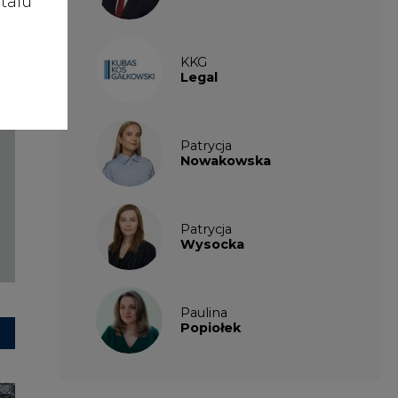
talu
KKG
Legal
Patrycja
Nowakowska
Patrycja
Wysocka
Paulina
Popiołek