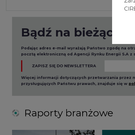
Zar
CIRE
Bądź na bieżąco
Podając adres e-mail wyrażają Państwo zgodę na ot
pocztą elektroniczną od Agencji Rynku Energii S.A z
ZAPISZ SIĘ DO NEWSLETTERA
Więcej informacji dotyczących przetwarzania przez
przysługujących Państwu prawach, znajduje się w
po
Raporty branżowe