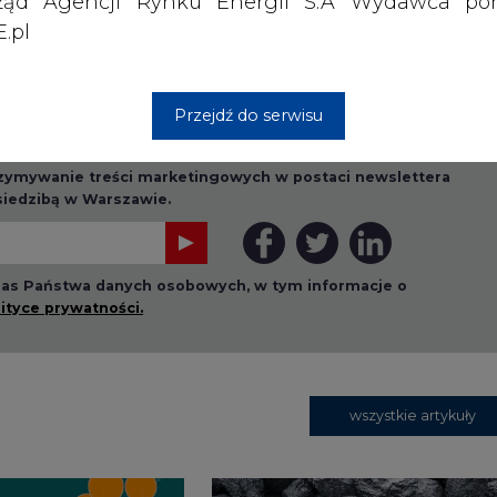
ząd Agencji Rynku Energii S.A Wydawca por
.pl
Przejdź do serwisu
rzymywanie treści marketingowych w postaci newslettera
 siedzibą w Warszawie.
 nas Państwa danych osobowych, w tym informacje o
lityce prywatności.
wszystkie artykuły