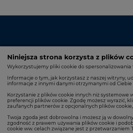
Niniejsza strona korzysta z plików c
Wykorzystujemy pliki cookie do spersonalizowania t
Informacje o tym, jak korzystasz z naszej witryny
informacje z innymi danymi otrzymanymi od Ciebie 
CIRE - kim jesteśmy
Rok 2025 na CIRE
Reklamuj się na CIRE
Rok 2024 na CIRE
Korzystanie z plików cookie innych niż systemow
preferencji plików cookie. Zgodę możesz wyrazić, kli
Patronat medialny CIRE
Rok 2023 na CIRE
zaufanych partnerów z opcjonalnych plików cookie, 
ARE - wydawca portalu CIRE
Rok 2022 na CIRE
Twoja zgoda jest dobrowolna i możesz ją w dowoln
zgodność z prawem używania plików cookie i podob
Zasady korzystania z portalu
RODO
cookie ww. celach związane jest z przetwarzaniem