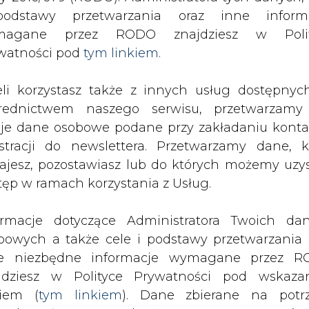
odstawy przetwarzania oraz inne inform
magane przez RODO znajdziesz w Polit
SPODARKA
ZMIANY KADROWE NA RYNKU
CIEP
watności pod
tym linkiem.
eli korzystasz także z innych usług dostępnyc
instalacja w Kozienicach
rednictwem naszego serwisu, przetwarzamy
drukuj
skomentuj
udostępnij
:
je dane osobowe podane przy zakładaniu konta
estracji do newslettera. Przetwarzamy dane, k
ajesz, pozostawiasz lub do których możemy uzy
tęp w ramach korzystania z Usług.
icach
ormacje dotyczące Administratora Twoich da
bowych a także cele i podstawy przetwarzania 
e niezbędne informacje wymagane przez 
jdziesz w Polityce Prywatności pod wskaz
kiem (
tym linkiem
). Dane zbierane na potr
mieniu instalacji odsiarczającej spali