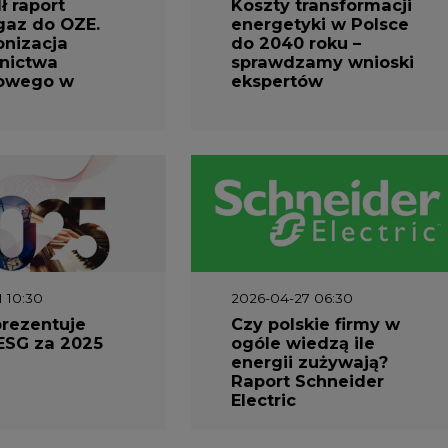
 raport
Koszty transformacji
gaz do OZE.
energetyki w Polsce
nizacja
do 2040 roku –
nictwa
sprawdzamy wnioski
owego w
ekspertów
1 10:30
2026-04-27 06:30
prezentuje
Czy polskie firmy w
ESG za 2025
ogóle wiedzą ile
energii zużywają?
Raport Schneider
Electric