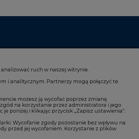
 analizować ruch w naszej witrynie.
ym i analitycznym. Partnerzy mogą połączyć te
i AI
Atom
kacja i IT
Fotowoltaika
mencie możesz ją wycofać poprzez zmianę
 zgód na korzystanie przez administratora i jego
isjami CO2
Offshore wind
 poniżej i klikając przycisk „Zapisz ustawienia".
Magazyny energii
arki. Wycofanie zgody pozostanie bez wpływu na
y przed jej wycofaniem. Korzystanie z plików
Zielone samorządy