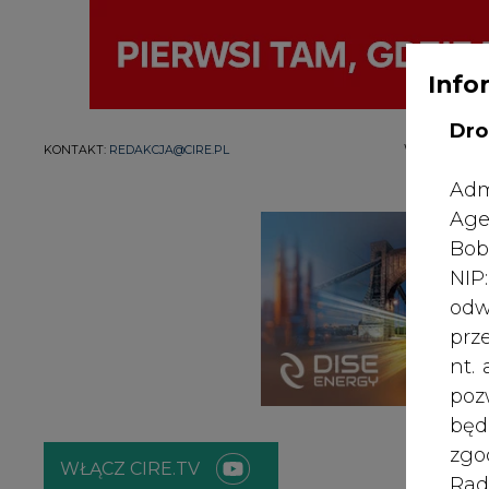
Info
Dro
WYDAWCA PO
KONTAKT:
REDAKCJA@CIRE.PL
Adm
Age
Bob
NI
odw
prz
nt.
poz
bę
zgo
WŁĄCZ CIRE.TV
Rad